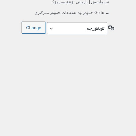
تىزىملىتىش
|
پارولنى ئۇنتۇپسىزمۇ؟
← Go to خەۋەر ۋە تەتقىقات خەۋەر مەركىزى
تىللار