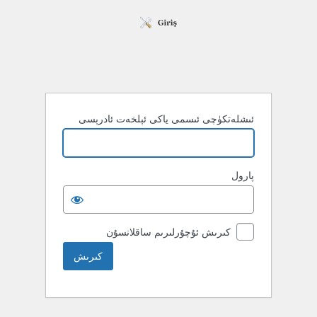
ئىشلەتكۈچى ئىسمى ياكى ئېلخەت ئادرېسى
پارول
كىرىش ئۇچۇرلىرىم ساقلانسۇن