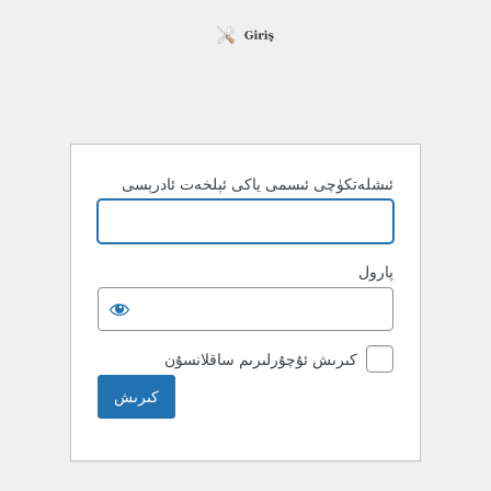
ئىشلەتكۈچى ئىسمى ياكى ئېلخەت ئادرېسى
پارول
كىرىش ئۇچۇرلىرىم ساقلانسۇن