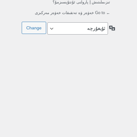
تىزىملىتىش
|
پارولنى ئۇنتۇپسىزمۇ؟
← Go to خەۋەر ۋە تەتقىقات خەۋەر مەركىزى
تىللار