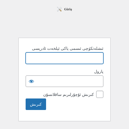
ئىشلەتكۈچى ئىسمى ياكى ئېلخەت ئادرېسى
پارول
كىرىش ئۇچۇرلىرىم ساقلانسۇن