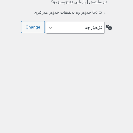
تىزىملىتىش
|
پارولنى ئۇنتۇپسىزمۇ؟
← Go to خەۋەر ۋە تەتقىقات خەۋەر مەركىزى
تىللار