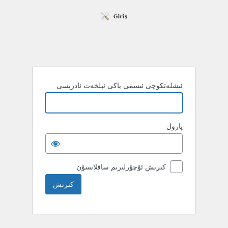
ئىشلەتكۈچى ئىسمى ياكى ئېلخەت ئادرېسى
پارول
كىرىش ئۇچۇرلىرىم ساقلانسۇن