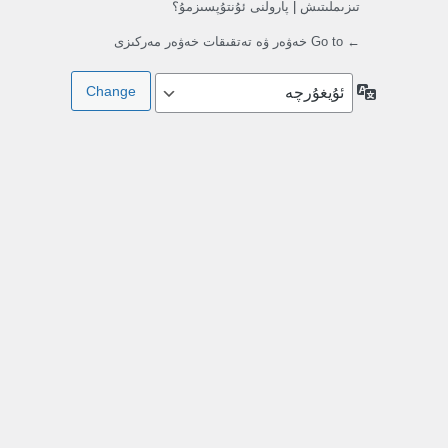
تىزىملىتىش
|
پارولنى ئۇنتۇپسىزمۇ؟
← Go to خەۋەر ۋە تەتقىقات خەۋەر مەركىزى
تىللار