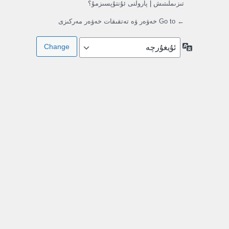
تىزىملىتىش
|
پارولنى ئۇنتۇپسىزمۇ؟
← Go to خەۋەر ۋە تەتقىقات خەۋەر مەركىزى
تىللار