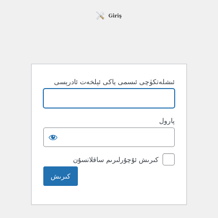
ئىشلەتكۈچى ئىسمى ياكى ئېلخەت ئادرېسى
پارول
كىرىش ئۇچۇرلىرىم ساقلانسۇن