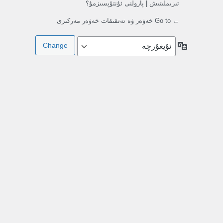
تىزىملىتىش
|
پارولنى ئۇنتۇپسىزمۇ؟
← Go to خەۋەر ۋە تەتقىقات خەۋەر مەركىزى
تىللار