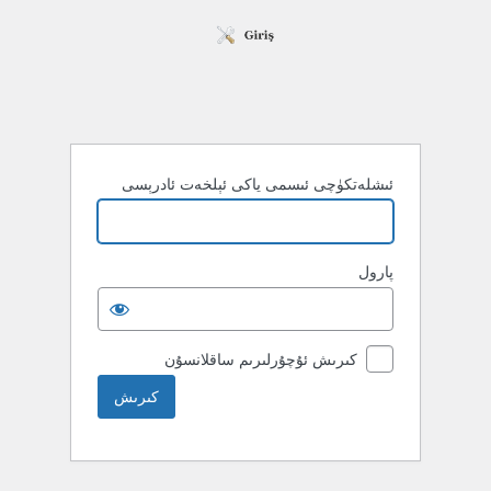
ئىشلەتكۈچى ئىسمى ياكى ئېلخەت ئادرېسى
پارول
كىرىش ئۇچۇرلىرىم ساقلانسۇن