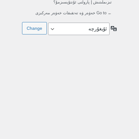
تىزىملىتىش
|
پارولنى ئۇنتۇپسىزمۇ؟
← Go to خەۋەر ۋە تەتقىقات خەۋەر مەركىزى
تىللار