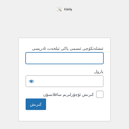
ئىشلەتكۈچى ئىسمى ياكى ئېلخەت ئادرېسى
پارول
كىرىش ئۇچۇرلىرىم ساقلانسۇن