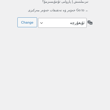
تىزىملىتىش
|
پارولنى ئۇنتۇپسىزمۇ؟
← Go to خەۋەر ۋە تەتقىقات خەۋەر مەركىزى
تىللار