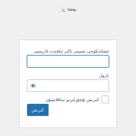
ئىشلەتكۈچى ئىسمى ياكى ئېلخەت ئادرېسى
پارول
كىرىش ئۇچۇرلىرىم ساقلانسۇن