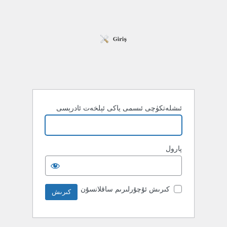
ئىشلەتكۈچى ئىسمى ياكى ئېلخەت ئادرېسى
پارول
كىرىش ئۇچۇرلىرىم ساقلانسۇن