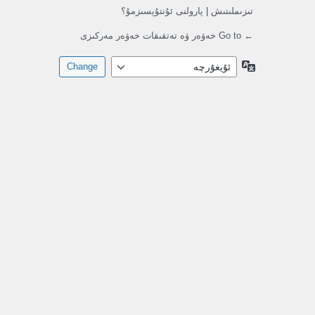
تىزىملىتىش
|
پارولنى ئۇنتۇپسىزمۇ؟
← Go to خەۋەر ۋە تەتقىقات خەۋەر مەركىزى
تىللار