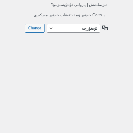
تىزىملىتىش
|
پارولنى ئۇنتۇپسىزمۇ؟
← Go to خەۋەر ۋە تەتقىقات خەۋەر مەركىزى
تىللار