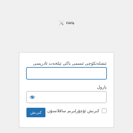
ئىشلەتكۈچى ئىسمى ياكى ئېلخەت ئادرېسى
پارول
كىرىش ئۇچۇرلىرىم ساقلانسۇن