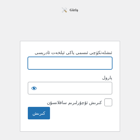
ئىشلەتكۈچى ئىسمى ياكى ئېلخەت ئادرېسى
پارول
كىرىش ئۇچۇرلىرىم ساقلانسۇن