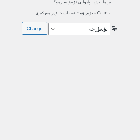
تىزىملىتىش
|
پارولنى ئۇنتۇپسىزمۇ؟
← Go to خەۋەر ۋە تەتقىقات خەۋەر مەركىزى
تىللار