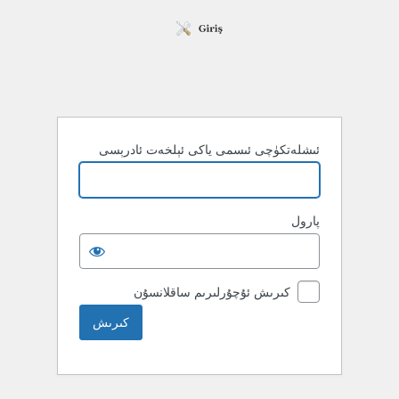
ئىشلەتكۈچى ئىسمى ياكى ئېلخەت ئادرېسى
پارول
كىرىش ئۇچۇرلىرىم ساقلانسۇن