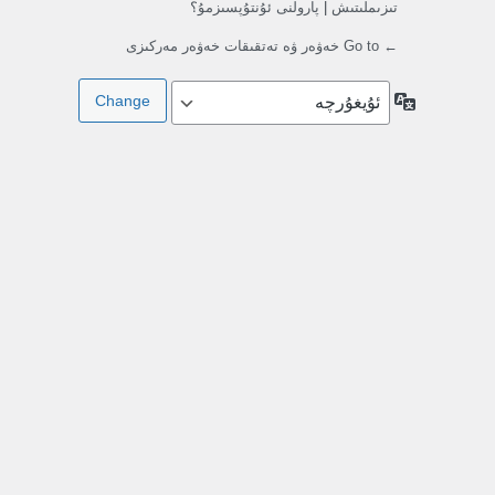
تىزىملىتىش
|
پارولنى ئۇنتۇپسىزمۇ؟
← Go to خەۋەر ۋە تەتقىقات خەۋەر مەركىزى
تىللار