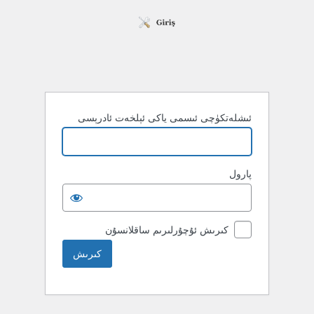
ئىشلەتكۈچى ئىسمى ياكى ئېلخەت ئادرېسى
پارول
كىرىش ئۇچۇرلىرىم ساقلانسۇن