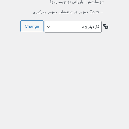
تىزىملىتىش
|
پارولنى ئۇنتۇپسىزمۇ؟
← Go to خەۋەر ۋە تەتقىقات خەۋەر مەركىزى
تىللار