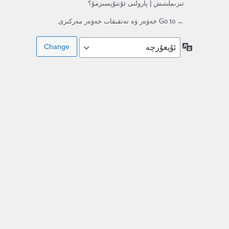
تىزىملىتىش
|
پارولنى ئۇنتۇپسىزمۇ؟
← Go to خەۋەر ۋە تەتقىقات خەۋەر مەركىزى
تىللار