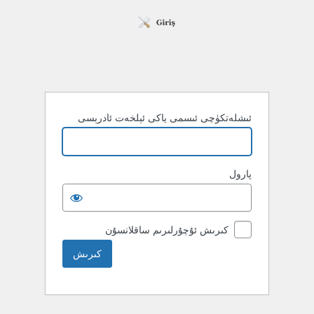
ئىشلەتكۈچى ئىسمى ياكى ئېلخەت ئادرېسى
پارول
كىرىش ئۇچۇرلىرىم ساقلانسۇن