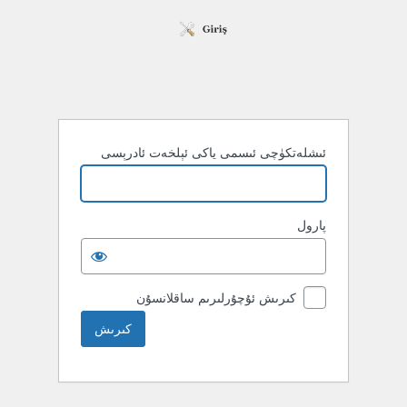
ئىشلەتكۈچى ئىسمى ياكى ئېلخەت ئادرېسى
پارول
كىرىش ئۇچۇرلىرىم ساقلانسۇن