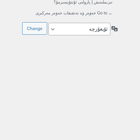
تىزىملىتىش
|
پارولنى ئۇنتۇپسىزمۇ؟
← Go to خەۋەر ۋە تەتقىقات خەۋەر مەركىزى
تىللار