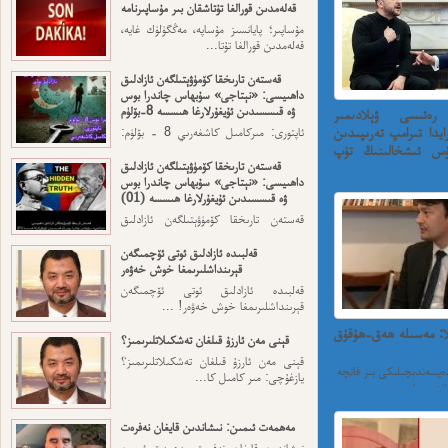
قەلەمدىن قورالغا تۇتاشقان بىر مۇساپىرنامە
مۇساپىر؛ پايانسىز مۇساپە، مەڭگۈلۈك غايە،
قەلەمدىن قورالغا تۇتا...
قەستەن تارىخقا كۆمۈۋېتىلگەن ئازادلىق
داھىيسى: «نېتاجى» سۇبھاس چاندرا بوس
ۋە قىسسىدىن ئۇيغۇرلارغا ھىسسە 8-بۆلۈم
رەئىسى ۋېلادىمىر
ايدا تىرامپ تەرىپىدىن
ئاپتورى: مىركامىل كاشغەرىي 8 - بۆلۈم:
ئەڭ ئاخىرقى قەسەم — ...
رۇس ئىشخالىنىڭ تۈپ
قەستەن تارىخقا كۆمۈۋېتىلگەن ئازادلىق
داھىيسى: «نېتاجى» سۇبھاس چاندرا بوس
ى ۋېلادىمىر زەلەنسكىنىڭ
ۋە قىسسىدىن ئۇيغۇرلارغا ھىسسە (01)
قەستەن تارىخقا كۆمۈۋېتىلگەن ئازادلىق
داھىيسى: «نېتاجى» سۇبھاس...
قەلبىدە ئازادلىق ئوتى ئۆچمىگەن
قېرىنداشلىرىمغا خوش خەۋەر
قەلبىدە ئازادلىق ئوتى ئۆچمىگەن
قېرىنداشلىرىمغا خوش خەۋەر! ...
لا: مەسىلە ھەق-ھۇقۇق
قېنى مەن ئارزۇ قىلغان تەشكىلاتلىرىمىز؟
قېنى مەن ئارزۇ قىلغان تەشكىلاتلىرىمىز؟
پسەندىچىلىكى بىر قانچە
يازغۇچى: مىر كامىل كا...
مەھمەت ئىمىن: نىشاندىن قايغان نەفرەت
نىشاندىن قايغان نەفرەت مەھمەت ئىمىن