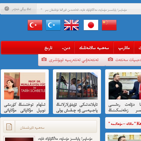
ئەڭ يېڭى خەۋەر
مۇساپىر؛ پايانسىز مۇساپە، مەڭگۈلۈك غايە، قەلەمدىن قورالغا تۇتاشقان بىر
مۇساپىرنامە
قەستەن تارىخقا كۆمۈۋېتىلگەن ئازادلىق داھىيسى: «نېتاجى» سۇبھاس
چاندرا بوس ۋە قىسسىدىن ئۇيغۇرلارغا ھىسسە 8-بۆلۈم
قەستەن تارىخقا كۆمۈۋېتىلگەن ئازادلىق داھىيسى: «نېتاجى» سۇبھاس
چاندرا بوس ۋە قىسسىدىن ئۇيغۇرلارغا ھىسسە (01)
قەلبىدە ئازادلىق ئوتى ئۆچمىگەن قېرىنداشلىرىمغا خوش خەۋەر
ت
مائارىپ
سەھىيە سالامەتلىك
-دىن
تارىخ
قېنى مەن ئارزۇ قىلغان تەشكىلاتلىرىمىز؟
دەبىيات سەنئەت
ئەنئەنەۋىي تەنتەربىيە ئويۇنلىرى
مەھمەت ئىمىن: نىشاندىن قايغان نەفرەت
مەمەت ئىمىن : ئادالەتسىزلىك ئازابى كىشىلەرنى ئادالەتلىك قىلامدۇ؟
ئۇيغۇر ئانىلار تورى ۋە دىلدار ئەزىز
مۇئەللىم- چىقىش يولىمىز بارمۇ
ينا دۆلەت رەئىسى
تايلاندتىكى ئۇيغۇرلارلانىڭ
ئىلھام توختىنىڭ كۈرىشى
شۆھرەت ھوشۇر- خەيىر خوش، ئەركىن ئاسىيا رادىيوسى
ىمىر زەلەنسكىنىڭ
پاجىيەسى ۋە چىقىش يولى
نوبېل مۇكاپاتى مۇكاپاتى
ارايدا تىرامپ
ھەققىدە قىسقىچە ئانىلىز
بىلەن شەرەپلەندۈرۈشكە
دىن ئازارلىنىشى ۋە
لايىقتۇر
Kategor
ئىشخالىنىڭ تۈپ
سەھىپە ئايرىلمىغان
ى نىمە؟
مۇساپىر؛ پايانسىز مۇساپە، مەڭگۈلۈك غايە،