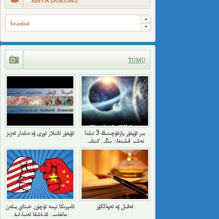
HAVA DURUMU
İstanbul
TÜMÜ
بىر ئۇيغۇر يازغۇچىنىڭ 3 تىلدا
ئۇيغۇر ئانىلار تورى ۋە دىلدار ئەزىز
نەشىر قىلىنغان يېڭى كىتابى
ئەقىل ۋە تەپەككۇر
ئامېرىكا نېمە ئۈچۈن خىتاي بىلەن
بولغۇسى ئۇرۇشقا تەييارلىق