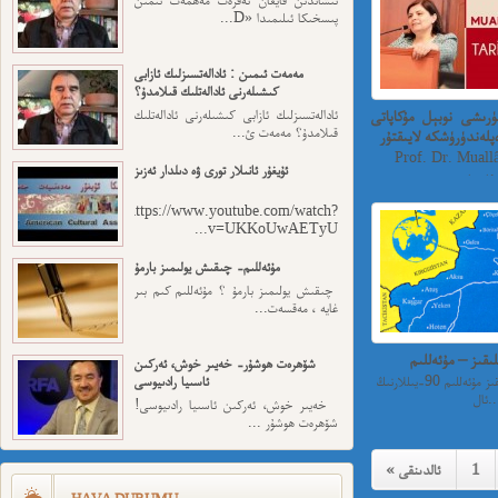
پىسخىكا ئىلىمىدا «D...
مەمەت ئىمىن : ئادالەتسىزلىك ئازابى
كىشىلەرنى ئادالەتلىك قىلامدۇ؟
ۈرىشى نوبېل مۇكاپاتى
ئادالەتسىزلىك ئازابى كىشىلەرنى ئادالەتلىك
قىلامدۇ؟ مەمەت ئ...
پلەندۈرۈشكە لايىقتۇر
Prof. Dr. Mual
ئۇيغۇر ئانىلار تورى ۋە دىلدار ئەزىز
.
https://www.youtube.com/watch?
v=UKKoUwAETyU...
مۇئەللىم- چىقىش يولىمىز بارمۇ
چىقىش يولىمىز بارمۇ ؟ مۇئەللىم كىم بىر
غايە ، مەقسەت...
ىقىز – مۇئەللىم
شۆھرەت ھوشۇر- خەيىر خوش، ئەركىن
مۇھجىرەتتىكى رىئاللىقىز مۇئەللىم ⁠90-يىللارنىڭ
ئاسىيا رادىيوسى
ل...
خەيىر خوش، ئەركىن ئاسىيا رادىيوسى!
شۆھرەت ھوشۇر ...
1
« ئالدىنقى