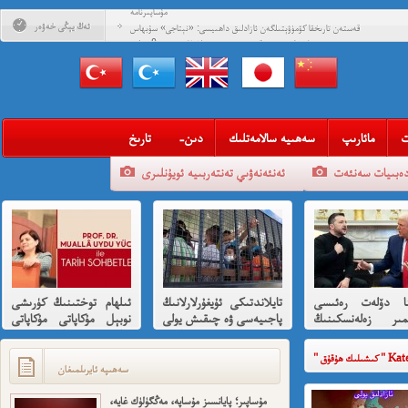
مۇساپىرنامە
ئەڭ يېڭى خەۋەر
قەستەن تارىخقا كۆمۈۋېتىلگەن ئازادلىق داھىيسى: «نېتاجى» سۇبھاس
چاندرا بوس ۋە قىسسىدىن ئۇيغۇرلارغا ھىسسە 8-بۆلۈم
قەستەن تارىخقا كۆمۈۋېتىلگەن ئازادلىق داھىيسى: «نېتاجى» سۇبھاس
چاندرا بوس ۋە قىسسىدىن ئۇيغۇرلارغا ھىسسە (01)
قەلبىدە ئازادلىق ئوتى ئۆچمىگەن قېرىنداشلىرىمغا خوش خەۋەر
قېنى مەن ئارزۇ قىلغان تەشكىلاتلىرىمىز؟
ت
مائارىپ
سەھىيە سالامەتلىك
-دىن
تارىخ
مەھمەت ئىمىن: نىشاندىن قايغان نەفرەت
دەبىيات سەنئەت
ئەنئەنەۋىي تەنتەربىيە ئويۇنلىرى
مەمەت ئىمىن : ئادالەتسىزلىك ئازابى كىشىلەرنى ئادالەتلىك قىلامدۇ؟
ئۇيغۇر ئانىلار تورى ۋە دىلدار ئەزىز
مۇئەللىم- چىقىش يولىمىز بارمۇ
شۆھرەت ھوشۇر- خەيىر خوش، ئەركىن ئاسىيا رادىيوسى
ينا دۆلەت رەئىسى
تايلاندتىكى ئۇيغۇرلارلانىڭ
ئىلھام توختىنىڭ كۈرىشى
ىمىر زەلەنسكىنىڭ
پاجىيەسى ۋە چىقىش يولى
نوبېل مۇكاپاتى مۇكاپاتى
ارايدا تىرامپ
ھەققىدە قىسقىچە ئانىلىز
بىلەن شەرەپلەندۈرۈشكە
دىن ئازارلىنىشى ۋە
لايىقتۇر
Kategoris
ئىشخالىنىڭ تۈپ
سەھىپە ئايرىلمىغان
ى نىمە؟
مۇساپىر؛ پايانسىز مۇساپە، مەڭگۈلۈك غايە،