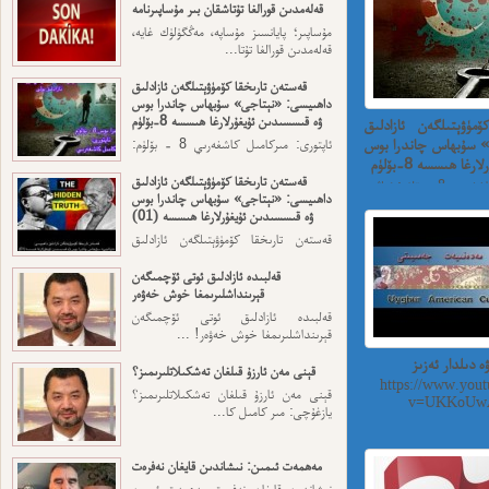
قەلەمدىن قورالغا تۇتاشقان بىر مۇساپىرنامە
مۇساپىر؛ پايانسىز مۇساپە، مەڭگۈلۈك غايە،
قەلەمدىن قورالغا تۇتا...
قەستەن تارىخقا كۆمۈۋېتىلگەن ئازادلىق
داھىيسى: «نېتاجى» سۇبھاس چاندرا بوس
ۋە قىسسىدىن ئۇيغۇرلارغا ھىسسە 8-بۆلۈم
مۈۋېتىلگەن ئازادلىق
» سۇبھاس چاندرا بوس
ئاپتورى: مىركامىل كاشغەرىي 8 - بۆلۈم:
ئەڭ ئاخىرقى قەسەم — ...
ا ھىسسە 8-بۆلۈم
قەستەن تارىخقا كۆمۈۋېتىلگەن ئازادلىق
ئاپتورى: مىركامىل كاشغەرىي 8 - بۆلۈم: ئەڭ
داھىيسى: «نېتاجى» سۇبھاس چاندرا بوس
ۋە قىسسىدىن ئۇيغۇرلارغا ھىسسە (01)
قەستەن تارىخقا كۆمۈۋېتىلگەن ئازادلىق
داھىيسى: «نېتاجى» سۇبھاس...
قەلبىدە ئازادلىق ئوتى ئۆچمىگەن
قېرىنداشلىرىمغا خوش خەۋەر
قەلبىدە ئازادلىق ئوتى ئۆچمىگەن
قېرىنداشلىرىمغا خوش خەۋەر! ...
ە دىلدار ئەزىز
قېنى مەن ئارزۇ قىلغان تەشكىلاتلىرىمىز؟
https://www.yout
قېنى مەن ئارزۇ قىلغان تەشكىلاتلىرىمىز؟
v=UKKoUwA
يازغۇچى: مىر كامىل كا...
مەھمەت ئىمىن: نىشاندىن قايغان نەفرەت
نىشاندىن قايغان نەفرەت مەھمەت ئىمىن