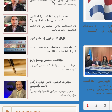
پىسخىكا ئىلىمىدا «D...
مەمەت ئىمىن : ئادالەتسىزلىك ئازابى
كىشىلەرنى ئادالەتلىك قىلامدۇ؟
ان: بىر ئىسىمنىڭ
ئادالەتسىزلىك ئازابى كىشىلەرنى ئادالەتلىك
قىلامدۇ؟ مەمەت ئ...
ۋى ۋە كىملىك ​​
ئۇيغۇر ئانىلار تورى ۋە دىلدار ئەزىز
ىر ئىسىمنىڭ سۈكۈتتىكى
https://www.youtube.com/watch?
v=UKKoUwAETyU...
مۇئەللىم- چىقىش يولىمىز بارمۇ
چىقىش يولىمىز بارمۇ ؟ مۇئەللىم كىم بىر
غايە ، مەقسەت...
ييارلىقى ھەققىدە
شۆھرەت ھوشۇر- خەيىر خوش، ئەركىن
ىش يىغىنى
ئاسىيا رادىيوسى
https://www.yout
خەيىر خوش، ئەركىن ئاسىيا رادىيوسى!
v=fdUZgRF
شۆھرەت ھوشۇر ...
1
2
3