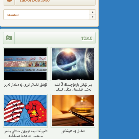
HAVA DURUMU
İstanbul
TÜMÜ
بىر ئۇيغۇر يازغۇچىنىڭ 3 تىلدا
ئۇيغۇر ئانىلار تورى ۋە دىلدار ئەزىز
نەشىر قىلىنغان يېڭى كىتابى
ئەقىل ۋە تەپەككۇر
ئامېرىكا نېمە ئۈچۈن خىتاي بىلەن
بولغۇسى ئۇرۇشقا تەييارلىق