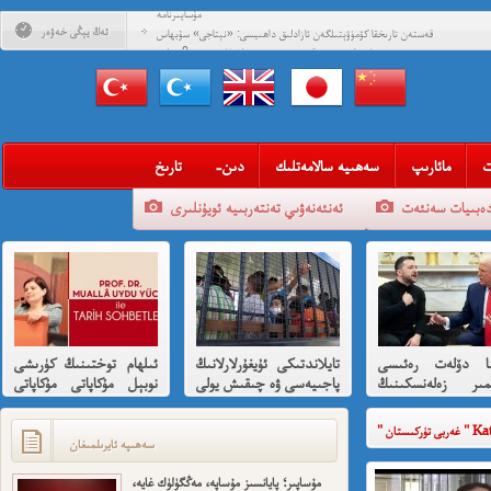
مۇساپىرنامە
ئەڭ يېڭى خەۋەر
قەستەن تارىخقا كۆمۈۋېتىلگەن ئازادلىق داھىيسى: «نېتاجى» سۇبھاس
چاندرا بوس ۋە قىسسىدىن ئۇيغۇرلارغا ھىسسە 8-بۆلۈم
قەستەن تارىخقا كۆمۈۋېتىلگەن ئازادلىق داھىيسى: «نېتاجى» سۇبھاس
چاندرا بوس ۋە قىسسىدىن ئۇيغۇرلارغا ھىسسە (01)
قەلبىدە ئازادلىق ئوتى ئۆچمىگەن قېرىنداشلىرىمغا خوش خەۋەر
قېنى مەن ئارزۇ قىلغان تەشكىلاتلىرىمىز؟
ت
مائارىپ
سەھىيە سالامەتلىك
-دىن
تارىخ
مەھمەت ئىمىن: نىشاندىن قايغان نەفرەت
دەبىيات سەنئەت
ئەنئەنەۋىي تەنتەربىيە ئويۇنلىرى
مەمەت ئىمىن : ئادالەتسىزلىك ئازابى كىشىلەرنى ئادالەتلىك قىلامدۇ؟
ئۇيغۇر ئانىلار تورى ۋە دىلدار ئەزىز
مۇئەللىم- چىقىش يولىمىز بارمۇ
شۆھرەت ھوشۇر- خەيىر خوش، ئەركىن ئاسىيا رادىيوسى
ينا دۆلەت رەئىسى
تايلاندتىكى ئۇيغۇرلارلانىڭ
ئىلھام توختىنىڭ كۈرىشى
ىمىر زەلەنسكىنىڭ
پاجىيەسى ۋە چىقىش يولى
نوبېل مۇكاپاتى مۇكاپاتى
ارايدا تىرامپ
ھەققىدە قىسقىچە ئانىلىز
بىلەن شەرەپلەندۈرۈشكە
دىن ئازارلىنىشى ۋە
لايىقتۇر
Kategori
ئىشخالىنىڭ تۈپ
سەھىپە ئايرىلمىغان
ى نىمە؟
مۇساپىر؛ پايانسىز مۇساپە، مەڭگۈلۈك غايە،