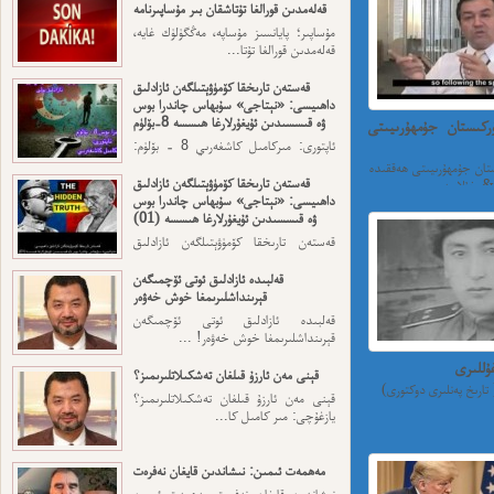
قەلەمدىن قورالغا تۇتاشقان بىر مۇساپىرنامە
مۇساپىر؛ پايانسىز مۇساپە، مەڭگۈلۈك غايە،
قەلەمدىن قورالغا تۇتا...
قەستەن تارىخقا كۆمۈۋېتىلگەن ئازادلىق
داھىيسى: «نېتاجى» سۇبھاس چاندرا بوس
ۋە قىسسىدىن ئۇيغۇرلارغا ھىسسە 8-بۆلۈم
كىستان جۇمھۇرىيىتى
ئاپتورى: مىركامىل كاشغەرىي 8 - بۆلۈم:
ئەڭ ئاخىرقى قەسەم — ...
ان جۇمھۇرىيىتى ھەققىدە
قەستەن تارىخقا كۆمۈۋېتىلگەن ئازادلىق
n...
داھىيسى: «نېتاجى» سۇبھاس چاندرا بوس
ۋە قىسسىدىن ئۇيغۇرلارغا ھىسسە (01)
قەستەن تارىخقا كۆمۈۋېتىلگەن ئازادلىق
داھىيسى: «نېتاجى» سۇبھاس...
قەلبىدە ئازادلىق ئوتى ئۆچمىگەن
قېرىنداشلىرىمغا خوش خەۋەر
قەلبىدە ئازادلىق ئوتى ئۆچمىگەن
قېرىنداشلىرىمغا خوش خەۋەر! ...
ۇللىرى
قېنى مەن ئارزۇ قىلغان تەشكىلاتلىرىمىز؟
قېنى مەن ئارزۇ قىلغان تەشكىلاتلىرىمىز؟
يازغۇچى: مىر كامىل كا...
مەھمەت ئىمىن: نىشاندىن قايغان نەفرەت
نىشاندىن قايغان نەفرەت مەھمەت ئىمىن