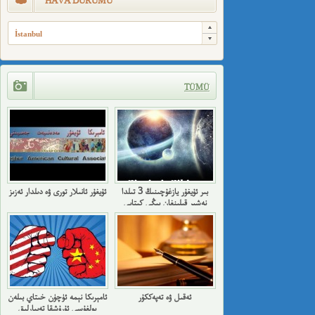
HAVA DURUMU
İstanbul
TÜMÜ
بىر ئۇيغۇر يازغۇچىنىڭ 3 تىلدا
ئۇيغۇر ئانىلار تورى ۋە دىلدار ئەزىز
نەشىر قىلىنغان يېڭى كىتابى
ئەقىل ۋە تەپەككۇر
ئامېرىكا نېمە ئۈچۈن خىتاي بىلەن
بولغۇسى ئۇرۇشقا تەييارلىق