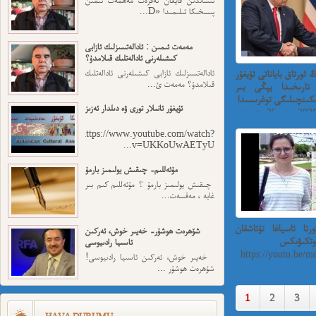
پىسخىكا ئىلىمىدا «D...
مەمەت ئىمىن : ئادالەتسىزلىك ئازابى
كىشىلەرنى ئادالەتلىك قىلامدۇ؟
 ئورتاق باياناتى ئۇيغۇر
ئادالەتسىزلىك ئازابى كىشىلەرنى ئادالەتلىك
قىلامدۇ؟ مەمەت ئ...
 تارىخىدا يېڭى بىر
ىنچىلىگى توغرىسىدا
ئۇيغۇر ئانىلار تورى ۋە دىلدار ئەزىز
مەھمەتىمىن ھەزرەت 2020. يىلى 25. ئاپىرىل
ۈ...
https://www.youtube.com/watch?
v=UKKoUwAETyU...
مۇئەللىم- چىقىش يولىمىز بارمۇ
چىقىش يولىمىز بارمۇ ؟ مۇئەللىم كىم بىر
غايە ، مەقسەت...
ورتا ئاسياغا تۇتاشقان
شۆھرەت ھوشۇر- خەيىر خوش، ئەركىن
كوتكىۋىكس
ئاسىيا رادىيوسى
https://youtu.be/
خەيىر خوش، ئەركىن ئاسىيا رادىيوسى!
شۆھرەت ھوشۇر ...
1
2
3