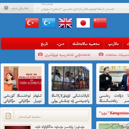
مۇساپىرنامە
ئەڭ يېڭى خەۋەر
قەستەن تارىخقا كۆمۈۋېتىلگەن ئازادلىق داھىيسى: «نېتاجى» سۇبھاس
چاندرا بوس ۋە قىسسىدىن ئۇيغۇرلارغا ھىسسە 8-بۆلۈم
قەستەن تارىخقا كۆمۈۋېتىلگەن ئازادلىق داھىيسى: «نېتاجى» سۇبھاس
چاندرا بوس ۋە قىسسىدىن ئۇيغۇرلارغا ھىسسە (01)
قەلبىدە ئازادلىق ئوتى ئۆچمىگەن قېرىنداشلىرىمغا خوش خەۋەر
قېنى مەن ئارزۇ قىلغان تەشكىلاتلىرىمىز؟
ت
مائارىپ
سەھىيە سالامەتلىك
-دىن
تارىخ
مەھمەت ئىمىن: نىشاندىن قايغان نەفرەت
دەبىيات سەنئەت
ئەنئەنەۋىي تەنتەربىيە ئويۇنلىرى
مەمەت ئىمىن : ئادالەتسىزلىك ئازابى كىشىلەرنى ئادالەتلىك قىلامدۇ؟
ئۇيغۇر ئانىلار تورى ۋە دىلدار ئەزىز
مۇئەللىم- چىقىش يولىمىز بارمۇ
شۆھرەت ھوشۇر- خەيىر خوش، ئەركىن ئاسىيا رادىيوسى
ينا دۆلەت رەئىسى
تايلاندتىكى ئۇيغۇرلارلانىڭ
ئىلھام توختىنىڭ كۈرىشى
ىمىر زەلەنسكىنىڭ
پاجىيەسى ۋە چىقىش يولى
نوبېل مۇكاپاتى مۇكاپاتى
ارايدا تىرامپ
ھەققىدە قىسقىچە ئانىلىز
بىلەن شەرەپلەندۈرۈشكە
دىن ئازارلىنىشى ۋە
لايىقتۇر
Kategorisindeki H
ئىشخالىنىڭ تۈپ
سەھىپە ئايرىلمىغان
ى نىمە؟
مۇساپىر؛ پايانسىز مۇساپە، مەڭگۈلۈك غايە،