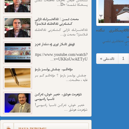
پىسخىكا ئىلىمىدا «D...
مەمەت ئىمىن : ئادالەتسىزلىك ئازابى
كىشىلەرنى ئادالەتلىك قىلامدۇ؟
كادېمىكلىرى نىگدە
ئادالەتسىزلىك ئازابى كىشىلەرنى ئادالەتلىك
قىلامدۇ؟ مەمەت ئ...
ى
خەلقئارا تۈرك دۇنياسى تەتقاتلىرى ئىلمىي
ئۇيغۇر ئانىلار تورى ۋە دىلدار ئەزىز
https://www.youtube.com/watch?
1
« ئالدىنقى
v=UKKoUwAETyU...
مۇئەللىم- چىقىش يولىمىز بارمۇ
چىقىش يولىمىز بارمۇ ؟ مۇئەللىم كىم بىر
غايە ، مەقسەت...
شۆھرەت ھوشۇر- خەيىر خوش، ئەركىن
ئاسىيا رادىيوسى
خەيىر خوش، ئەركىن ئاسىيا رادىيوسى!
شۆھرەت ھوشۇر ...