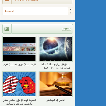
HAVA DURUMU
İstanbul
TÜMÜ
بىر ئۇيغۇر يازغۇچىنىڭ 3 تىلدا
ئۇيغۇر ئانىلار تورى ۋە دىلدار ئەزىز
نەشىر قىلىنغان يېڭى كىتابى
ئەقىل ۋە تەپەككۇر
ئامېرىكا نېمە ئۈچۈن خىتاي بىلەن
بولغۇسى ئۇرۇشقا تەييارلىق