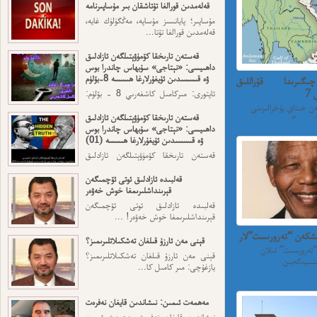
قەلەمدىن قورالغا تۇتاشقان بىر مۇساپىرنامە
مۇساپىر؛ پايانسىز مۇساپە، مەڭگۈلۈك غايە،
قەلەمدىن قورالغا تۇتا...
قەستەن تارىخقا كۆمۈۋېتىلگەن ئازادلىق
داھىيسى: «نېتاجى» سۇبھاس چاندرا بوس
ۋە قىسسىدىن ئۇيغۇرلارغا ھىسسە 8-بۆلۈم
ىگىرىدا قۇراللىق
7
ئاپتورى: مىركامىل كاشغەرىي 8 - بۆلۈم:
ئەڭ ئاخىرقى قەسەم — ...
ۋىتنامغا قاچاق ئۆتكەن خىتاي پۇخرالىرىنى
قەستەن تارىخقا كۆمۈۋېتىلگەن ئازادلىق
داھىيسى: «نېتاجى» سۇبھاس چاندرا بوس
ۋە قىسسىدىن ئۇيغۇرلارغا ھىسسە (01)
قەستەن تارىخقا كۆمۈۋېتىلگەن ئازادلىق
داھىيسى: «نېتاجى» سۇبھاس...
قەلبىدە ئازادلىق ئوتى ئۆچمىگەن
قېرىنداشلىرىمغا خوش خەۋەر
قەلبىدە ئازادلىق ئوتى ئۆچمىگەن
قېرىنداشلىرىمغا خوش خەۋەر! ...
رىشكەن “تەرورىست”لار
قېنى مەن ئارزۇ قىلغان تەشكىلاتلىرىمىز؟
م.ئازات خەلقارا “تەرورىست” ئىلان
قېنى مەن ئارزۇ قىلغان تەشكىلاتلىرىمىز؟
يازغۇچى: مىر كامىل كا...
مەھمەت ئىمىن: نىشاندىن قايغان نەفرەت
نىشاندىن قايغان نەفرەت مەھمەت ئىمىن