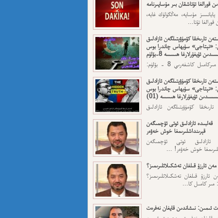
ن قورالغا تۇتاشقان بىر مۇساپىرنامە
 پايانسىز مۇساپە، مەڭگۈلۈك غايە،
قورالغا تۇتا...
تەن تارىخقا كۆمۈۋېتىلگەن ئازادلىق
: «نېتاجى» سۇبھاس چاندرا بوس
ىدىن ئۇيغۇرلارغا ھىسسە 8-بۆلۈم
ئاپتورى: مىركامىل كاشغەرىي 8 - بۆلۈم:
رقى قەسەم — ...
تەن تارىخقا كۆمۈۋېتىلگەن ئازادلىق
: «نېتاجى» سۇبھاس چاندرا بوس
سسىدىن ئۇيغۇرلارغا ھىسسە (01)
تارىخقا كۆمۈۋېتىلگەن ئازادلىق
: «نېتاجى» سۇبھاس...
قەلبىدە ئازادلىق ئوتى ئۆچمىگەن
قېرىنداشلىرىمغا خوش خەۋەر
ە ئازادلىق ئوتى ئۆچمىگەن
لىرىمغا خوش خەۋەر! ...
مەن ئارزۇ قىلغان تەشكىلاتلىرىمىز؟
 ئارزۇ قىلغان تەشكىلاتلىرىمىز؟
 مىر كامىل كا...
 ئىمىن: نىشاندىن قايغان نەفرەت
ن قايغان نەفرەت مەھمەت ئىمىن