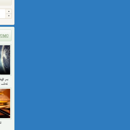
TÜMÜ
نەشىر 
ئ