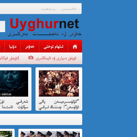
ئالاقىلىشىش
بىز ھەققىدە
ئىلھام توختى
خەۋەر
دۇنيا
ئۇيغۇر دىيارى ۋە ئايماقلىرى
ئۇيغۇر فولكلورلىرى(
”كۈلۈمسىرەيسەن ياكى
شەرقىي تۈركى
ئۆلۈسەن“: چىننىڭ ئىرقىي
سۈكۈت ئاستىدا 
قىرغىنچىلىقنى
بېرىلغان ئى
كۈلۈمسىرەش ئارقىلىق
قىرغىنچىلىق
پەردىلەش ئويۇنى