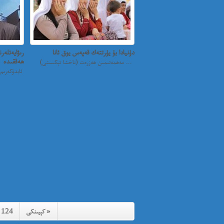
دۇنيادا بۇ يۇرتتەك قەپەس يوق ئانا
رىۋايەتلە
ھەققىدە
مەھمەتىمىن ھەزرەت (ناخشا تېكىستى) ...
ئابدۇكەرىم 
كېيىنكى »
124