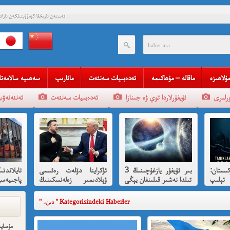
قەستەن تارىخقا كۆمۈۋېتىلگەن ئاز
چاندرا بوس ۋە قىسسىدىن
قەستەن تارىخقا كۆمۈۋېتىلگەن ئاز
چاندرا بوس ۋە قىسس
قەلبىدە ئازادلىق ئوتى ئۆچم
قېنى م
مۇلاھىزە
ماقالە – مۇھاكىمە
ئەدەبىيات سەنئەت
مائارىپ
سەھىيە سالامەتل
مەھمەت 
ئۇيغۇرلاردا توي ۋە جىنازا
ئەدەبىيات سەنئەت
ئەنئەنەۋى
مەمەت ئىمىن : ئادالەتسىزلىك ئازا
ئ
شۆھرەت ھوشۇر- خەيى
ستان:
بىر ئۇيغۇر يازغۇچىنىڭ 3
ئۇكراينا دۆلەت رەئىسى
تايلاندتى
ئېلىپ
تىلدا نەشىر قىلىنغان يېڭى
ۋېلادىمىر زەلەنسكىنىڭ
پاجىيەس
رقىي
كىتابى
ئاقسارايدا تىرامپ
ھەققىدە 
تەرىپىدىن ئازارلىنىشى ۋە
" -دىن " Kategorisindeki Haberler
رۇس ئىشخالىنىڭ تۈپ
سەۋەبى نىمە؟
مۇساپى