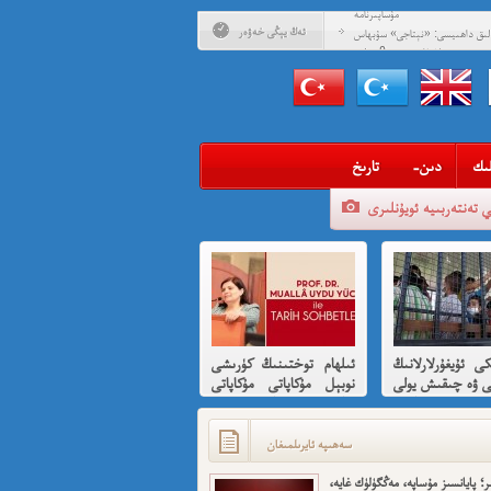
مۇساپىرنامە
ئەڭ يېڭى خەۋەر
ادلىق داھىيسى: «نېتاجى» سۇبھاس
 ئۇيغۇرلارغا ھىسسە 8-بۆلۈم
ادلىق داھىيسى: «نېتاجى» سۇبھاس
ىدىن ئۇيغۇرلارغا ھىسسە (01)
ىگەن قېرىنداشلىرىمغا خوش خەۋەر
ەن ئارزۇ قىلغان تەشكىلاتلىرىمىز؟
ىك
-دىن
تارىخ
ئىمىن: نىشاندىن قايغان نەفرەت
ي تەنتەربىيە ئويۇنلىرى
بى كىشىلەرنى ئادالەتلىك قىلامدۇ؟
ۇيغۇر ئانىلار تورى ۋە دىلدار ئەزىز
مۇئەللىم- چىقىش يولىمىز بارمۇ
ر خوش، ئەركىن ئاسىيا رادىيوسى
كى ئۇيغۇرلارلانىڭ
ئىلھام توختىنىڭ كۈرىشى
ى ۋە چىقىش يولى
نوبېل مۇكاپاتى مۇكاپاتى
قىسقىچە ئانىلىز
بىلەن شەرەپلەندۈرۈشكە
لايىقتۇر
سەھىپە ئايرىلمىغان
ر؛ پايانسىز مۇساپە، مەڭگۈلۈك غايە،