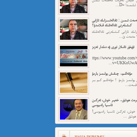
لىمىدا «D...
مەت ئىمىن : ئادالەتسىزلىك ئازابى
كىشىلەرنى ئادالەتلىك قىلامدۇ؟
ىزلىك ئازابى كىشىلەرنى ئادالەتلىك
 مەمەت ئ...
ئۇيغۇر ئانىلار تورى ۋە دىلدار ئەزىز
https://www.youtube.com/
v=UKKoUwAET
مۇئەللىم- چىقىش يولىمىز بارمۇ
لىمىز بارمۇ ؟ مۇئەللىم كىم بىر
ەقسەت...
رەت ھوشۇر- خەيىر خوش، ئەركىن
ئاسىيا رادىيوسى
وش، ئەركىن ئاسىيا رادىيوسى!
وشۇر ...