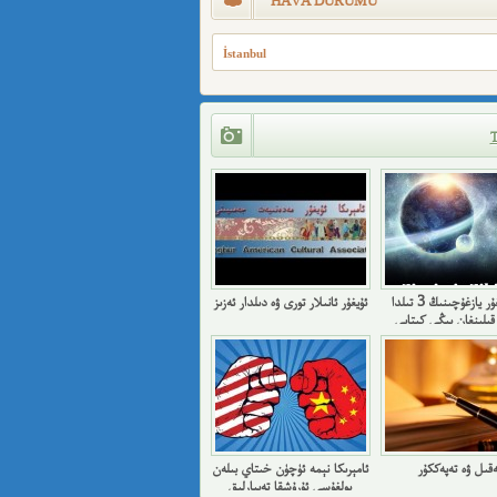
HAVA DURUMU
İstanbul
بىر ئۇيغۇر يازغۇچىنىڭ 3 تىلدا
ئۇيغۇر ئانىلار تورى ۋە دىلدار ئەزىز
قىلىنغان يېڭى كىتابى
ەقىل ۋە تەپەككۇر
ئامېرىكا نېمە ئۈچۈن خىتاي بىلەن
بولغۇسى ئۇرۇشقا تەييارلىق