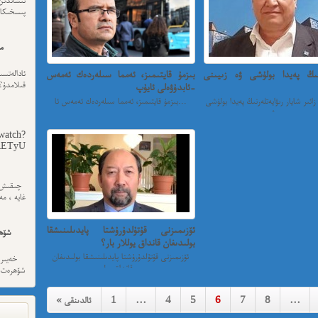
پىسخىكا ئى
مە
رنىڭ پەيدا بولۇشى ۋە زىيىنى
بىزمۇ قايتىمىز، ئەمما سىلەردەك ئەمەس
ئادالەتس
قىلامدۇ؟
-ئابدۇۋەلى ئايۇپ
زائىر شايار رىۋايەتلەرنىڭ پەيدا بولۇشى
بىزمۇ قايتىمىز، ئەمما سىلەردەك ئەمەس ئا...
ۋە ...
watch?
yU...
چىقىش يو
غايە ، م
ئۆزىمىزنى قۇتۇلدۇرۇشتا پايدىلىنىشقا
شۆھ
بولىدىغان قانداق يوللار بار؟
ئۆزىمىزنى قۇتۇلدۇرۇشتا پايدىلىنىشقا بولىدىغان
خەيىر خ
قانداق يول...
شۆھرەت ھ
…
8
7
6
5
4
…
1
« ئالدىنقى