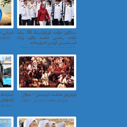
سىنگاپۇر دۆلەت قۇرۇلۇشىنىڭ 58. يىلدا
شەرقىي تۈ
دۆلەت رەئىسى ھەلىمە ياقۇپ پارات
watch?
قىسىملىرىنى كۆزدىن كەچۈرمەكتە
v=1kxRwr5KbbE ﻗﯘﺭ..
https://www.youtube.com/watch?
v=_Ldg7Fj1vJI...
ئۇيغۇرلۇق ھەققىدە ئىزدىنىش – جەۋلان
خىتاينىڭ
ئابدۇۋەلى 
ئۇيغۇرلۇق ھەققىدە ئىزدىنىش - جەۋلان ...
خىتاينىڭ 