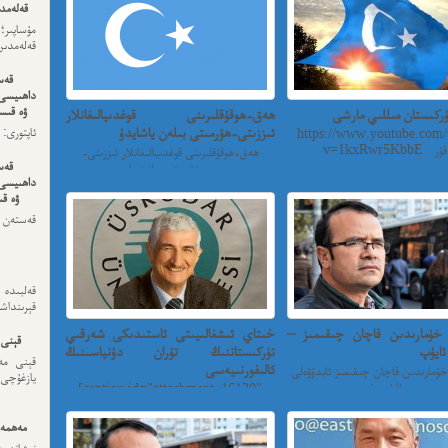
قەلەمدى
مۇساپىر؛
قەلەمدىن 
قەس
داھىيسى
ۋە قىسس
ركىستان مىللىي مارشى
ھەق-ھوقۇقلىرىنى قوغدىيالىغانلار
ئىززىتى-ھۆرمىتى بىلەن ياشايدۇ
https://www.youtube.com/
ئەڭ ئاخى
.
ھەق-ھوقۇقلىرىنى قوغدىيالىغانلار ئىززىتى-
قەس
ھۆرمىتى بىلەن يا...
داھىيسى
ۋە قى
قەستەن 
داھىيسى
قەلبىد
قېرىنداش
 خۇمارىدىن قاچان چىقىمىز –
خىتاي ئىشغالىيىتى ئاستىدىكى شەرقىي
قېنى 
ئايۇپ
تۈركىستاننىڭ تۇران دۇنياسىنىڭ
قېنى مەن
كالىفورنىيەسى
خۇمارىدىن قاچان چىقىمىز ئابدۇۋەلى
يازغۇچى:
ئايۇپ خ...
[caption id="attachment_16130"
align="alignnone" width="509"...
مەھمەت
نىشاندى