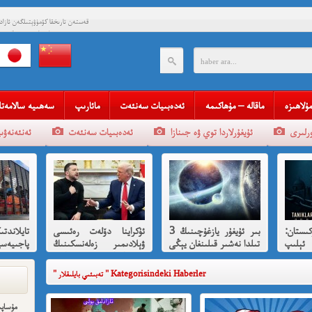
قەستەن تارىخقا كۆمۈۋېتىلگەن ئاز
چاندرا بوس ۋە قىسسىدىن
قەستەن تارىخقا كۆمۈۋېتىلگەن ئاز
چاندرا بوس ۋە قىسس
قەلبىدە ئازادلىق ئوتى ئۆچم
قېنى م
مۇلاھىزە
ماقالە – مۇھاكىمە
ئەدەبىيات سەنئەت
مائارىپ
سەھىيە سالامەتل
مەھمەت 
ئۇيغۇرلاردا توي ۋە جىنازا
ئەدەبىيات سەنئەت
ئەنئەنەۋى
مەمەت ئىمىن : ئادالەتسىزلىك ئازا
ئ
شۆھرەت ھوشۇر- خەيى
ستان:
بىر ئۇيغۇر يازغۇچىنىڭ 3
ئۇكراينا دۆلەت رەئىسى
تايلاندتى
ئېلىپ
تىلدا نەشىر قىلىنغان يېڭى
ۋېلادىمىر زەلەنسكىنىڭ
پاجىيەس
رقىي
كىتابى
ئاقسارايدا تىرامپ
ھەققىدە 
تەرىپىدىن ئازارلىنىشى ۋە
" تەبىئىي بايلىقلار " Kategorisindeki Haberler
رۇس ئىشخالىنىڭ تۈپ
سەۋەبى نىمە؟
مۇساپى