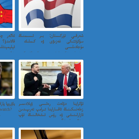
شەرقىي تۈركىستان: بىر ئىسىمنىڭ
ئەگەر چى
سۈكۈتتىكى غەزىۋى ۋە كىملىك ​​
قالامدۇ؟
مۈجادىلىسى
ئېلېمېنتلى
شەرقىي تۈركىستان: بىر ئىسىمنىڭ سۈكۈتتىكى
ئەگەر چىن 
غەزىۋى ۋە كىملى...
ئۇكراينا دۆلەت رەئىسى ۋېلادىمىر
ياۋروپا پار
زەلەنسكىنىڭ ئاقسارايدا تىرامپ تەرىپىدىن
watch?
ئازارلىنىشى ۋە رۇس ئىشخالىنىڭ تۈپ
.
سەۋەبى نىمە؟
ئۇكراينا دۆلەت رەئىسى ۋېلادىمىر زەلەنسكىنىڭ
ئاقسارايدا ت...