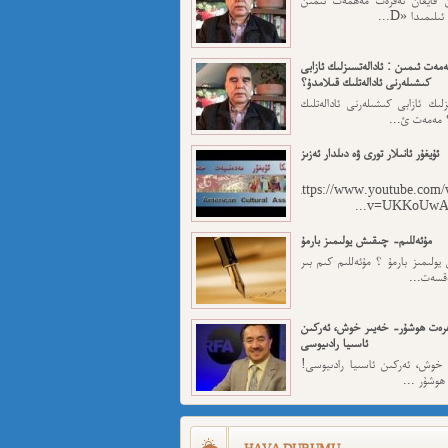
لىمىدا «D...
مەت ئىمىن : ئادالەتسىزلىك ئازابى
كىشىلەرنى ئادالەتلىك قىلامدۇ؟
ىزلىك ئازابى كىشىلەرنى ئادالەتلىك
 مەمەت ئ...
ئۇيغۇر ئانىلار تورى ۋە دىلدار ئەزىز
https://www.youtube.com/
v=UKKoUwAET
مۇئەللىم- چىقىش يولىمىز بارمۇ
لىمىز بارمۇ ؟ مۇئەللىم كىم بىر
ەقسەت...
رەت ھوشۇر- خەيىر خوش، ئەركىن
ئاسىيا رادىيوسى
وش، ئەركىن ئاسىيا رادىيوسى!
وشۇر ...