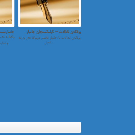
يوقكەن ئادالەت – ئابلىكىمجان جانباز
جاسارىتىم
باشلىنىشى
يوقكەن ئادالەت ئا.جانباز باقتىم دۇنياغا ھەر يەردە
غەپل...
جاسارىت