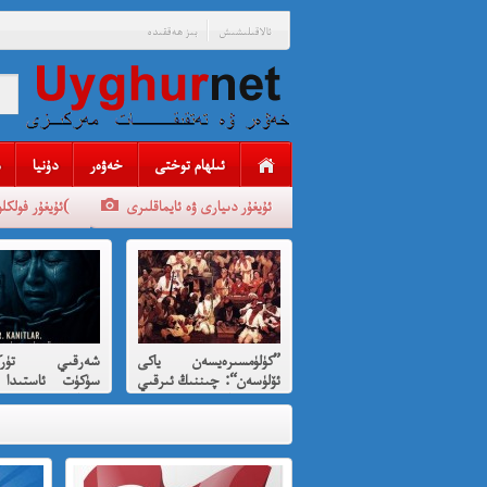
ئالاقىلىشىش
بىز ھەققىدە
ئىلھام توختى
خەۋەر
دۇنيا
ئۇيغۇر دىيارى ۋە ئايماقلىرى
ئۇيغۇر فولكلورلىرى(
”كۈلۈمسىرەيسەن ياكى
شەرقىي تۈركى
ئۆلۈسەن“: چىننىڭ ئىرقىي
سۈكۈت ئاستىدا 
قىرغىنچىلىقنى
بېرىلغان ئى
كۈلۈمسىرەش ئارقىلىق
قىرغىنچىلىق
پەردىلەش ئويۇنى