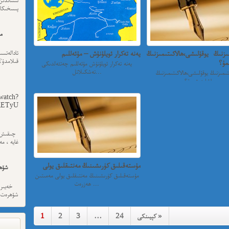
پىسخىكا ئى
مە
ىزنىڭ يوقۇلىشى،ھالاكىتىمىزنىڭ
يەنە تەكرار ئويلۇنۇش – مۇئەللىم
ئادالەتس
قىلامدۇ؟
مۇ؟
يەنە تەكرار ئويلۇنۇش مۇئەللىم چەتئەلدىكى
تەشكىلاتل...
ىمىزنىڭ يوقۇلىشى،ھالاكىتىمىزنىڭ
باشلىنىشىمۇ؟ م...
watch?
yU...
چىقىش يو
غايە ، م
مۇستەقىلىق كۈرىشىنىڭ مەنتىقلىق يولى
شۆھ
مۇستەقىلىق كۈرىشىنىڭ مەنتىقلىق يولى مەمىتىن
ھەزرەت ...
خەيىر خ
شۆھرەت ھ
كېيىنكى »
24
…
3
2
1