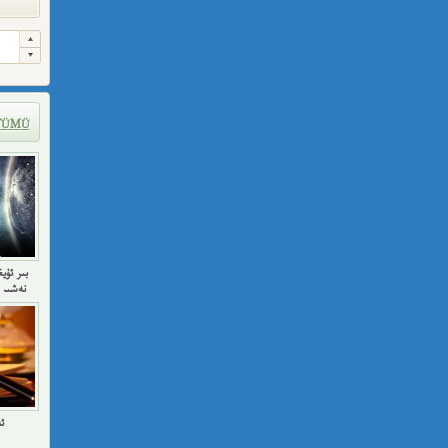
TÜMÜ
نەشىر 
ئ