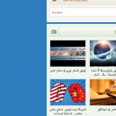
HAVA DURUMU
İstanbul
بىر ئۇيغۇر يازغۇچىنىڭ 3 تىلدا
ئۇيغۇر ئانىلار تورى ۋە دىلدار ئەزىز
قىلىنغان يېڭى كىتابى
ەقىل ۋە تەپەككۇر
ئامېرىكا نېمە ئۈچۈن خىتاي بىلەن
بولغۇسى ئۇرۇشقا تەييارلىق