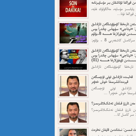
ن قورالغا تۇتاشقان بىر مۇساپىرنامە
 پايانسىز مۇساپە، مەڭگۈلۈك غايە،
قورالغا تۇتا...
تەن تارىخقا كۆمۈۋېتىلگەن ئازادلىق
: «نېتاجى» سۇبھاس چاندرا بوس
ىدىن ئۇيغۇرلارغا ھىسسە 8-بۆلۈم
ئاپتورى: مىركامىل كاشغەرىي 8 - بۆلۈم:
رقى قەسەم — ...
تەن تارىخقا كۆمۈۋېتىلگەن ئازادلىق
: «نېتاجى» سۇبھاس چاندرا بوس
سسىدىن ئۇيغۇرلارغا ھىسسە (01)
تارىخقا كۆمۈۋېتىلگەن ئازادلىق
: «نېتاجى» سۇبھاس...
قەلبىدە ئازادلىق ئوتى ئۆچمىگەن
قېرىنداشلىرىمغا خوش خەۋەر
ە ئازادلىق ئوتى ئۆچمىگەن
لىرىمغا خوش خەۋەر! ...
مەن ئارزۇ قىلغان تەشكىلاتلىرىمىز؟
 ئارزۇ قىلغان تەشكىلاتلىرىمىز؟
 مىر كامىل كا...
 ئىمىن: نىشاندىن قايغان نەفرەت
ن قايغان نەفرەت مەھمەت ئىمىن