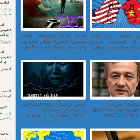
قەلەمدى
مۇساپىر؛
قەلەمدىن 
قەس
داھىيسى
ۋە قىسس
ن ساتمىسا ، دۇنيا توختاپ
قەستەن تارىخقا كۆمۈۋېتىلگەن ئازادلىق
 ئاز ئۇچرايدىغان يەرشارى
داھىيسى: «نېتاجى» سۇبھاس چاندرا بوس
ئەڭ ئاخى
رى ۋە يەرشارى مېدىيا كورلۇقى
ۋە قىسسىدىن ئۇيغۇرلارغا ھىسسە 8-بۆلۈم
قەس
ساتمىسا ، دۇنيا توختاپ قالامدۇ؟ ئاز
ئاپتورى: مىركامىل كاشغەرىي 8 - بۆلۈم: ئەڭ
داھىيسى
ئۇچرايدىغا...
ئاخىرقى قەس...
ۋە قى
قەستەن 
داھىيسى
قەلبىد
قېرىنداش
لامېنتىدا تارىخىي قارار
شەرقىي تۈركىستان: سۈكۈت ئاستىدا ئېلىپ
قېنى 
بېرىلغان ئىرقىي قىرغىنچىلىق
https://www.youtube.com/
قېنى مەن
v=MZrECA1R8mI..
[caption id="attachment_16518"
يازغۇچى:
align="al...
مەھمەت
نىشاندى