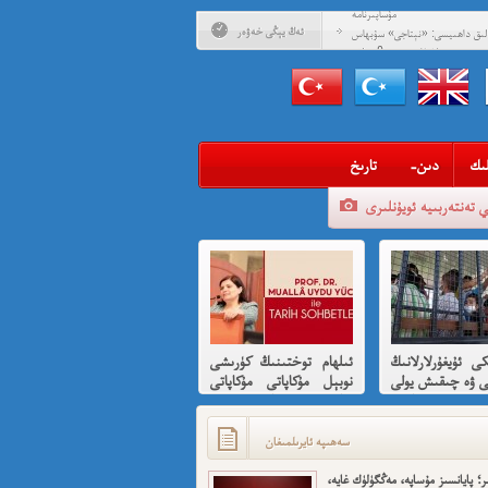
مۇساپىرنامە
ئەڭ يېڭى خەۋەر
ادلىق داھىيسى: «نېتاجى» سۇبھاس
 ئۇيغۇرلارغا ھىسسە 8-بۆلۈم
ادلىق داھىيسى: «نېتاجى» سۇبھاس
ىدىن ئۇيغۇرلارغا ھىسسە (01)
ىگەن قېرىنداشلىرىمغا خوش خەۋەر
ەن ئارزۇ قىلغان تەشكىلاتلىرىمىز؟
ىك
-دىن
تارىخ
ئىمىن: نىشاندىن قايغان نەفرەت
ي تەنتەربىيە ئويۇنلىرى
بى كىشىلەرنى ئادالەتلىك قىلامدۇ؟
ۇيغۇر ئانىلار تورى ۋە دىلدار ئەزىز
مۇئەللىم- چىقىش يولىمىز بارمۇ
ر خوش، ئەركىن ئاسىيا رادىيوسى
كى ئۇيغۇرلارلانىڭ
ئىلھام توختىنىڭ كۈرىشى
ى ۋە چىقىش يولى
نوبېل مۇكاپاتى مۇكاپاتى
قىسقىچە ئانىلىز
بىلەن شەرەپلەندۈرۈشكە
لايىقتۇر
سەھىپە ئايرىلمىغان
ر؛ پايانسىز مۇساپە، مەڭگۈلۈك غايە،