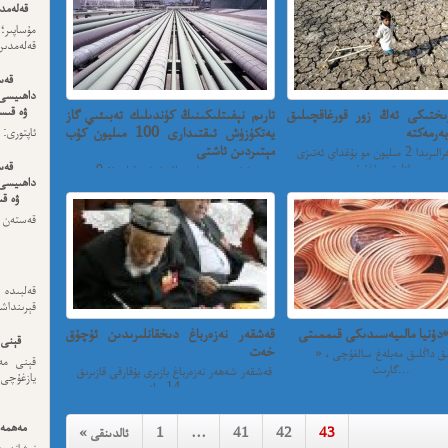
قەلەمدى
مۇساپىر؛
قەلەمدىن 
قەس
داھىيسى
ۋە قىسس
رىختىكى ئەڭ زور قورغاقچىلىق
تارىم نېفىتلىكىنىڭ كۈندىلىك تەبىئىي گاز
بەرمەكتە
يەتكۈزۈش ئىقتىدارى 100 مىليون كۇب
ئەڭ ئاخى
مېتىردىن ئاشتى
ئىلى سەھرالىرىدا 2 مىليون مو بۇغداي ئەتىزى
قەس
يازلىق سۇغۇرۇ...
مۇخبىرىمىز ما يىنىڭ خەۋەر قىلىدۇ: 9 –
داھىيسى
ئاۋغۇست سائەت 12 بول...
ۋە قى
قەستەن 
داھىيسى
قەلبىد
قېرىنداش
ۇنيا مالىيەسىدىكى قىممىتى
قەشقەر نەزەرباغ دىخقانلىرىدىن ئۇچۇق
قېنى 
خەت
خەلقىئارالىق داڭلىق مەبلەغ سالغۇچى ، «
قېنى مەن
گارىت...
قەشقەر شەھەر نەزەرباغ بازىرى يۇقارقى قازىرىق
يازغۇچى:
14 -ك...
مەھمەت
43
42
41
…
1
« ئالدىنقى
نىشاندى