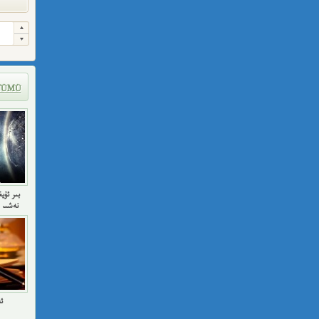
TÜMÜ
نەشىر 
ئ