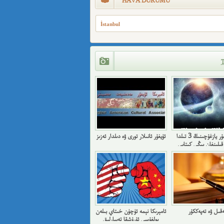
HAVA DURUMU
İstanbul
بىر ئۇيغۇر يازغۇچىنىڭ 3 تىلدا
ئۇيغۇر ئانىلار تورى ۋە دىلدار ئەزىز
قىلىنغان يېڭى كىتابى
ەقىل ۋە تەپەككۇر
ئامېرىكا نېمە ئۈچۈن خىتاي بىلەن
بولغۇسى ئۇرۇشقا تەييارلىق