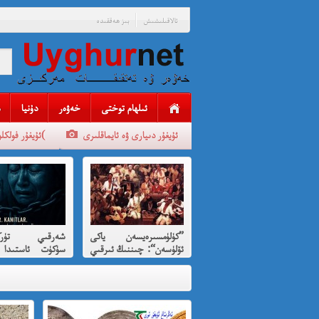
ئالاقىلىشىش
بىز ھەققىدە
ئىلھام توختى
خەۋەر
دۇنيا
ئۇيغۇر دىيارى ۋە ئايماقلىرى
ئۇيغۇر فولكلورلىرى(
”كۈلۈمسىرەيسەن ياكى
شەرقىي تۈركى
ئۆلۈسەن“: چىننىڭ ئىرقىي
سۈكۈت ئاستىدا 
قىرغىنچىلىقنى
بېرىلغان ئى
كۈلۈمسىرەش ئارقىلىق
قىرغىنچىلىق
پەردىلەش ئويۇنى