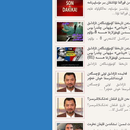
ن قورالغا تۇتاشقان بىر مۇساپىرنامە
 پايانسىز مۇساپە، مەڭگۈلۈك غايە،
قورالغا تۇتا...
تەن تارىخقا كۆمۈۋېتىلگەن ئازادلىق
: «نېتاجى» سۇبھاس چاندرا بوس
ىدىن ئۇيغۇرلارغا ھىسسە 8-بۆلۈم
ئاپتورى: مىركامىل كاشغەرىي 8 - بۆلۈم:
رقى قەسەم — ...
تەن تارىخقا كۆمۈۋېتىلگەن ئازادلىق
: «نېتاجى» سۇبھاس چاندرا بوس
سسىدىن ئۇيغۇرلارغا ھىسسە (01)
تارىخقا كۆمۈۋېتىلگەن ئازادلىق
: «نېتاجى» سۇبھاس...
قەلبىدە ئازادلىق ئوتى ئۆچمىگەن
قېرىنداشلىرىمغا خوش خەۋەر
ە ئازادلىق ئوتى ئۆچمىگەن
لىرىمغا خوش خەۋەر! ...
مەن ئارزۇ قىلغان تەشكىلاتلىرىمىز؟
 ئارزۇ قىلغان تەشكىلاتلىرىمىز؟
 مىر كامىل كا...
 ئىمىن: نىشاندىن قايغان نەفرەت
ن قايغان نەفرەت مەھمەت ئىمىن