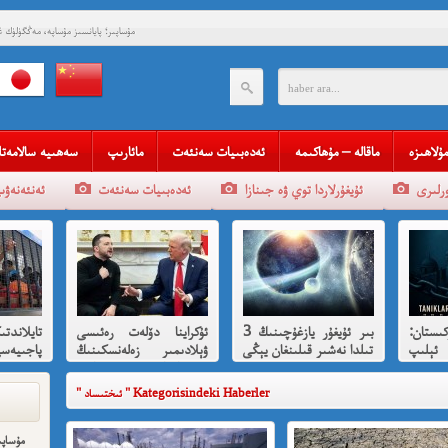
مۇساپىر؛ پايانسىز مۇساپە، مەڭگۈلۈك غا
قەستەن تارىخقا كۆمۈۋېتىلگەن ئاز
چاندرا بوس ۋە قىسسىدىن
قەستەن تارىخقا كۆمۈۋېتىلگەن ئاز
چاندرا بوس ۋە قىسس
قەلبىدە ئازادلىق ئوتى ئۆچم
مۇلاھىزە
ماقالە – مۇھاكىمە
ئەدەبىيات سەنئەت
مائارىپ
سەھىيە سالامەتل
قېنى م
ئۇيغۇرلاردا توي ۋە جىنازا
ئەدەبىيات سەنئەت
ئەنئەنەۋى
مەھمەت 
مەمەت ئىمىن : ئادالەتسىزلىك ئازا
ئ
ستان:
بىر ئۇيغۇر يازغۇچىنىڭ 3
ئۇكراينا دۆلەت رەئىسى
تايلاندتى
شۆھرەت ھوشۇر- خەيى
ئېلىپ
تىلدا نەشىر قىلىنغان يېڭى
ۋېلادىمىر زەلەنسكىنىڭ
پاجىيەس
رقىي
كىتابى
ئاقسارايدا تىرامپ
ھەققىدە 
تەرىپىدىن ئازارلىنىشى ۋە
" ئىختىساد " Kategorisindeki Haberler
رۇس ئىشخالىنىڭ تۈپ
سەۋەبى نىمە؟
مۇساپى