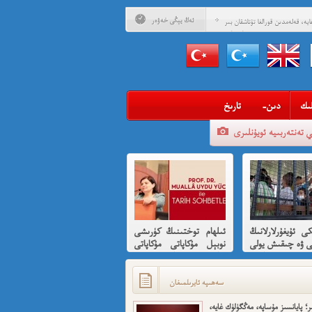
ئەڭ يېڭى خەۋەر
يە، قەلەمدىن قورالغا تۇتاشقان بىر
مۇساپىرنامە
ادلىق داھىيسى: «نېتاجى» سۇبھاس
 ئۇيغۇرلارغا ھىسسە 8-بۆلۈم
ادلىق داھىيسى: «نېتاجى» سۇبھاس
ىدىن ئۇيغۇرلارغا ھىسسە (01)
ىگەن قېرىنداشلىرىمغا خوش خەۋەر
ىك
-دىن
تارىخ
ەن ئارزۇ قىلغان تەشكىلاتلىرىمىز؟
ي تەنتەربىيە ئويۇنلىرى
ئىمىن: نىشاندىن قايغان نەفرەت
بى كىشىلەرنى ئادالەتلىك قىلامدۇ؟
ۇيغۇر ئانىلار تورى ۋە دىلدار ئەزىز
مۇئەللىم- چىقىش يولىمىز بارمۇ
كى ئۇيغۇرلارلانىڭ
ئىلھام توختىنىڭ كۈرىشى
ر خوش، ئەركىن ئاسىيا رادىيوسى
ى ۋە چىقىش يولى
نوبېل مۇكاپاتى مۇكاپاتى
قىسقىچە ئانىلىز
بىلەن شەرەپلەندۈرۈشكە
لايىقتۇر
سەھىپە ئايرىلمىغان
ر؛ پايانسىز مۇساپە، مەڭگۈلۈك غايە،