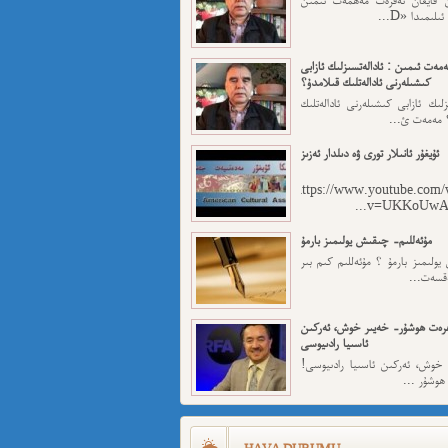
لىمىدا «D...
مەت ئىمىن : ئادالەتسىزلىك ئازابى
كىشىلەرنى ئادالەتلىك قىلامدۇ؟
ىزلىك ئازابى كىشىلەرنى ئادالەتلىك
 مەمەت ئ...
ئۇيغۇر ئانىلار تورى ۋە دىلدار ئەزىز
https://www.youtube.com/
v=UKKoUwAET
مۇئەللىم- چىقىش يولىمىز بارمۇ
لىمىز بارمۇ ؟ مۇئەللىم كىم بىر
ەقسەت...
رەت ھوشۇر- خەيىر خوش، ئەركىن
ئاسىيا رادىيوسى
وش، ئەركىن ئاسىيا رادىيوسى!
وشۇر ...