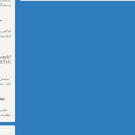
پىسخىكا ئى
مە
ئادالەتس
قىلامدۇ؟
watch?
yU...
چىقىش يو
غايە ، م
شۆھ
خەيىر خ
شۆھرەت ھ