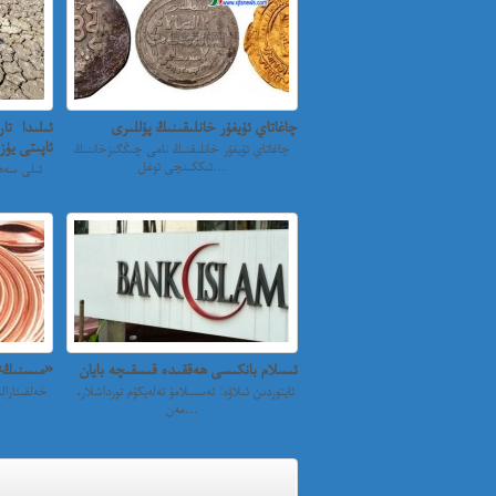
چاغاتاي ئۇيغۇر خانلىقىنىڭ پۇللىرى
ئىلىدا تا
ئاپىتى يۈز
چاغاتاي ئۇيغۇر خانلىقنىڭ نامى چىڭگىزخاننىڭ
ئىككىنچى ئوغل...
ئىسلام بانكىسى ھەققىدە قىسقىچە بايان
«مىسنىڭ»د
ئاپتوردىن ئىلاۋە: ئەسسلامۇ ئەلەيكۇم تورداشلار،
مەن...