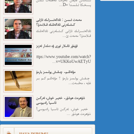
پىسخىكا ئىلىمىدا «D...
مەمەت ئىمىن : ئادالەتسىزلىك ئازابى
كىشىلەرنى ئادالەتلىك قىلامدۇ؟
ئادالەتسىزلىك ئازابى كىشىلەرنى ئادالەتلىك
قىلامدۇ؟ مەمەت ئ...
ئۇيغۇر ئانىلار تورى ۋە دىلدار ئەزىز
https://www.youtube.com/watch?
v=UKKoUwAETyU...
مۇئەللىم- چىقىش يولىمىز بارمۇ
چىقىش يولىمىز بارمۇ ؟ مۇئەللىم كىم بىر
غايە ، مەقسەت...
شۆھرەت ھوشۇر- خەيىر خوش، ئەركىن
ئاسىيا رادىيوسى
خەيىر خوش، ئەركىن ئاسىيا رادىيوسى!
شۆھرەت ھوشۇر ...