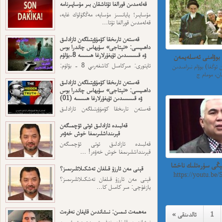
قەلەمدىن قورالغا تۇتاشقان بىر مۇساپىرنامە
مۇساپىر؛ پايانسىز مۇساپە، مەڭگۈلۈك غايە،
قەلەمدىن قورالغا تۇتا...
قەستەن تارىخقا كۆمۈۋېتىلگەن ئازادلىق
داھىيسى: «نېتاجى» سۇبھاس چاندرا بوس
ۋە قىسسىدىن ئۇيغۇرلارغا ھىسسە 8-بۆلۈم
 بوۋامنى ئەسلەيمەن
ئاپتورى: مىركامىل كاشغەرىي 8 - بۆلۈم:
ئوڭغا) بوۋام نىزامىدىن
ئەڭ ئاخىرقى قەسەم — ...
قەستەن تارىخقا كۆمۈۋېتىلگەن ئازادلىق
داھىيسى: «نېتاجى» سۇبھاس چاندرا بوس
ۋە قىسسىدىن ئۇيغۇرلارغا ھىسسە (01)
قەستەن تارىخقا كۆمۈۋېتىلگەن ئازادلىق
داھىيسى: «نېتاجى» سۇبھاس...
قەلبىدە ئازادلىق ئوتى ئۆچمىگەن
قېرىنداشلىرىمغا خوش خەۋەر
قەلبىدە ئازادلىق ئوتى ئۆچمىگەن
قېرىنداشلىرىمغا خوش خەۋەر! ...
يېڭى سۈرەتلىك ناخشا
قېنى مەن ئارزۇ قىلغان تەشكىلاتلىرىمىز؟
https://youtu.be/
قېنى مەن ئارزۇ قىلغان تەشكىلاتلىرىمىز؟
يازغۇچى: مىر كامىل كا...
مەھمەت ئىمىن: نىشاندىن قايغان نەفرەت
1
« ئالدىنقى
نىشاندىن قايغان نەفرەت مەھمەت ئىمىن