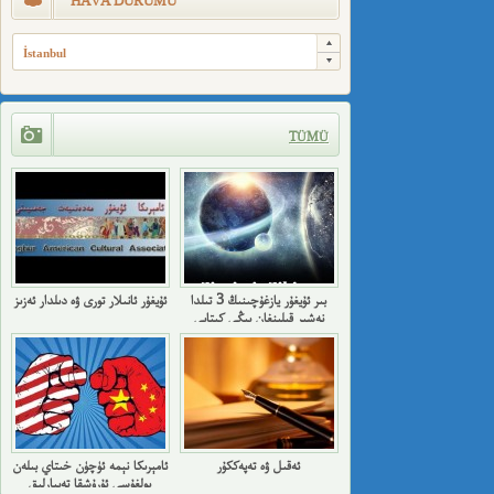
HAVA DURUMU
İstanbul
TÜMÜ
بىر ئۇيغۇر يازغۇچىنىڭ 3 تىلدا
ئۇيغۇر ئانىلار تورى ۋە دىلدار ئەزىز
نەشىر قىلىنغان يېڭى كىتابى
ئەقىل ۋە تەپەككۇر
ئامېرىكا نېمە ئۈچۈن خىتاي بىلەن
بولغۇسى ئۇرۇشقا تەييارلىق