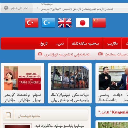
مۇساپىرنامە
ئەڭ يېڭى خەۋەر
قەستەن تارىخقا كۆمۈۋېتىلگەن ئازادلىق داھىيسى: «نېتاجى» سۇبھاس
چاندرا بوس ۋە قىسسىدىن ئۇيغۇرلارغا ھىسسە 8-بۆلۈم
قەستەن تارىخقا كۆمۈۋېتىلگەن ئازادلىق داھىيسى: «نېتاجى» سۇبھاس
چاندرا بوس ۋە قىسسىدىن ئۇيغۇرلارغا ھىسسە (01)
قەلبىدە ئازادلىق ئوتى ئۆچمىگەن قېرىنداشلىرىمغا خوش خەۋەر
قېنى مەن ئارزۇ قىلغان تەشكىلاتلىرىمىز؟
ت
مائارىپ
سەھىيە سالامەتلىك
-دىن
تارىخ
مەھمەت ئىمىن: نىشاندىن قايغان نەفرەت
دەبىيات سەنئەت
ئەنئەنەۋىي تەنتەربىيە ئويۇنلىرى
مەمەت ئىمىن : ئادالەتسىزلىك ئازابى كىشىلەرنى ئادالەتلىك قىلامدۇ؟
ئۇيغۇر ئانىلار تورى ۋە دىلدار ئەزىز
مۇئەللىم- چىقىش يولىمىز بارمۇ
شۆھرەت ھوشۇر- خەيىر خوش، ئەركىن ئاسىيا رادىيوسى
ينا دۆلەت رەئىسى
تايلاندتىكى ئۇيغۇرلارلانىڭ
ئىلھام توختىنىڭ كۈرىشى
ىمىر زەلەنسكىنىڭ
پاجىيەسى ۋە چىقىش يولى
نوبېل مۇكاپاتى مۇكاپاتى
ارايدا تىرامپ
ھەققىدە قىسقىچە ئانىلىز
بىلەن شەرەپلەندۈرۈشكە
دىن ئازارلىنىشى ۋە
لايىقتۇر
Kategorisindeki 
ئىشخالىنىڭ تۈپ
سەھىپە ئايرىلمىغان
ى نىمە؟
مۇساپىر؛ پايانسىز مۇساپە، مەڭگۈلۈك غايە،