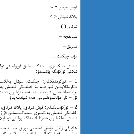
قوش تىرناق « »
يالاڭ تىرناق < >
تىرناق ( )
سىزىقچە –
سىزىق –
كۆپ چېكىت …
تىنىش بەلگىلىرى سىنتاكسىسلىق قۇرۇلمىنى ئوقۇ
ئىككى تۈركۈمگە بۆلىنىدۇ:
1 – تۈركۈمدىكىلەر: چېكىت، سوئال بەل
قاتارلىقلاردىن ئىبارەت. بۇ خىلدىكى تىنىش بە
بولىدىغانلىقىنى ئىپادىلىسە، يەنە بەزىلىرى تى
ئۆز – ئارا مۇناسىۋەتلىرىنى ھەم ئىپادىلەيدۇ.
2 – تۈركۈمدىكىلەر: قوش تىرناق، يالاڭ تىرناق
خلدىكى تىنىش بەلگىلىرى سىنتاكسىسلىق قۇرۇلمى
تىنىش بەلگىلىرى شەرتلىك بەلگە رولىنى ئويناپلا
ھازىرقى زامان ئۇيغۇر ئەدەبىي يېزىق سىستېمى
پرىنسىپى ۋە ئىنتوناتسىيىلىك پرىنسىپلارغا ئاس