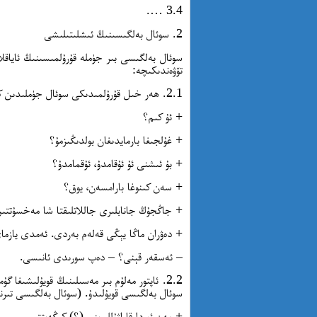
3.4 ….
2. سوئال بەلگىسىنىڭ ئىشلىتىلىشى
سوئال بەلگىسى بىر جۈملە قۇرۇلمىسىنىڭ ئاياقلا
تۆۋەندىكىچە:
2.1. ھەر خىل قۇرۇلمىدىكى سوئال جۈملىدىن كېيىن سوئال بەلگىسى قويۇلىدۇ. مەسىلەن:
+ ئۇ كىم؟
+ غۇلجىغا بارمايدىغان بولدىڭىزمۇ؟
+ بۇ ئىشنى ئۇ ئۇقامدۇ، ئۇقمامدۇ؟
+ سەن كىنوغا بارامسەن، يوق؟
+ جاڭجۇڭ جانابلىرى جاللاتلىقتا شا مەخسۇتتىن
+ دەۋران ماڭا يېڭى قەلەم بەردى. ئەمدى يازما
– ئەسقەر قېنى؟ – دەپ سورىدى ئانىسى.
2.2. ئاپتور مەلۇم بىر مەسىلىنىڭ قويۇلىشىغا گۇ
سوئال بەلگىسى قويۇلىدۇ. (سوئال بەلگىسى تىرنا
+ مەن ئوردا قاراۋۇللىرىنى (؟) كېڭەيتتىم.