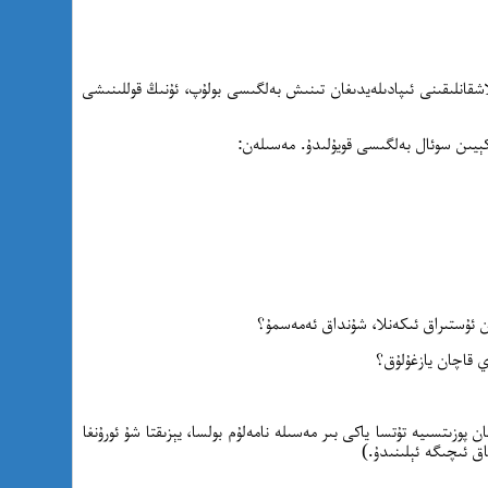
شقانلىقىنى ئىپادىلەيدىغان تىنىش بەلگىسى بولۇپ، ئۇنىڭ قوللىنىشى
 ئۇستىراق ئىكەنلا، شۇنداق ئەمەسمۇ؟
ي قاچان يازغۇلۇق؟
مان پوزىتسىيە تۇتسا ياكى بىر مەسىلە نامەلۇم بولسا، يېزىقتا شۇ ئورۇنغا
ق ئىچىگە ئېلىنىدۇ.)