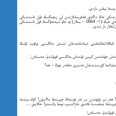
ېنىغا يېقىن باردى.
دىكى ئەڭ داڭلىق قەھرىمانلاردىن لى زىچىڭنىڭ قول ئاستىدىكى
سەركەردە لى چېن (؟– 1649 – يىللار)، لى لەي خېڭ (؟– 1664 – يىللار) ۋە جاۋ شيەنجۇڭنىڭ قول ئاستىدىكى
ياقلاشقانلىقىنى ئىپادىلەيدىغان تىنىش بەلگىسى بولۇپ، ئۇنىڭ
ىستىقبالىغا كۆرسىتىدىغان تەسىرى نەقەدر چوڭ – ھە!
! ھەر بىر تۈتۈندىن بىر ئەر ئۆستەڭ چېپىشقا ماڭسۇن! كۆك بېشىغا
پىشقا چىقمىسا، قاتتىق جازالىنىپ، نومغا پالىنىدۇ! خالايىق …