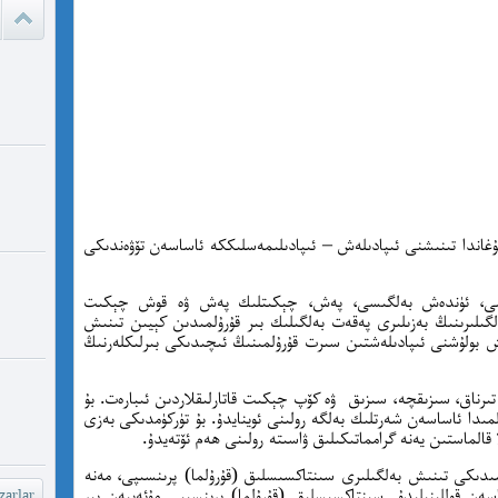
ئادالەتس
قىلامدۇ؟
watch?
yU...
چىقىش يو
غايە ، م
غاندا تىنىشنى ئىپادىلەش – ئىپادىلىمەسلىككە ئاساسەن تۆۋەندىكى
شۆھ
گىسى، ئۈندەش بەلگىسى، پەش، چېكىتلىك پەش ۋە قوش چېكىت
خەيىر خ
لگىلىرىنىڭ بەزىلىرى پەقەت بەلگىلىك بىر قۇرۇلمىدىن كېيىن تىنىش
شۆھرەت ھ
نىش بولۇشنى ئىپادىلەشتىن سىرت قۇرۇلمىنىڭ ئىچىدىكى بىرلىكلەرنىڭ
، تىرناق، سىزىقچە، سىزىق ۋە كۆپ چېكىت قاتارلىقلاردىن ئىبارەت. بۇ
دا ئاساسەن شەرتلىك بەلگە رولىنى ئوينايدۇ. بۇ تۈركۈمدىكى بەزى
 قالماستىن يەنە گرامماتىكىلىق ۋاسىتە رولىنى ھەم ئۆتەيدۇ.
سىدىكى تىنىش بەلگىلىرى سىنتاكسىسلىق (قۇرۇلما) پرىنسىپى، مەنە
اسەن قوللىنىلىدۇ. سىنتاكسىسلىق (قۇرۇلما) پرىنسىپى مۇئەييەن بىر
arlar