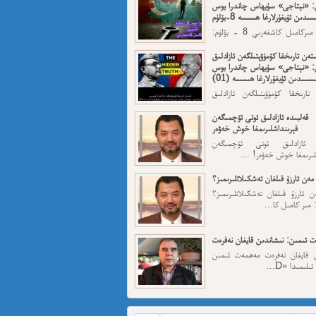
: «نېتاجى» سۇبھاس چاندرا بوس
ىدىن ئۇيغۇرلارغا ھىسسە 8-بۆلۈم
ئاپتورى: مىركامىل كاشغەرىي 8 - بۆلۈم:
رقى قەسەم — ...
تەن تارىخقا كۆمۈۋېتىلگەن ئازادلىق
: «نېتاجى» سۇبھاس چاندرا بوس
سسىدىن ئۇيغۇرلارغا ھىسسە (01)
تارىخقا كۆمۈۋېتىلگەن ئازادلىق
: «نېتاجى» سۇبھاس...
قەلبىدە ئازادلىق ئوتى ئۆچمىگەن
قېرىنداشلىرىمغا خوش خەۋەر
ە ئازادلىق ئوتى ئۆچمىگەن
لىرىمغا خوش خەۋەر! ...
مەن ئارزۇ قىلغان تەشكىلاتلىرىمىز؟
 ئارزۇ قىلغان تەشكىلاتلىرىمىز؟
 مىر كامىل كا...
 ئىمىن: نىشاندىن قايغان نەفرەت
ن قايغان نەفرەت مەھمەت ئىمىن
لىمىدا «D...
مەت ئىمىن : ئادالەتسىزلىك ئازابى
كىشىلەرنى ئادالەتلىك قىلامدۇ؟