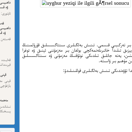
داھىيسى
ۋە قىسس
ئەڭ ئاخى
قەس
داھىيسى
ۋە قى
قەستەن 
داھىيسى
بىر تەركىبىي قىسمى. تىنىش بەلگىلىرى سىنتاكسىسلىق قۇرۇلمىنىڭ
ىق تىلىدا خاتىرىلەنمەكچى بولغان بىر مەزمۇننى ئېنىق ۋە توغرا
استىن، يەنە جانلىق تىلدىكى نوتۇقنىڭ مەزمۇنى ۋە سىنتاكسىسلىق
ىن مۇھىم بىر ۋاسىتە.
قەلبىد
قېرىنداش
ا تۆۋەندىكى تىنىش بەلگىلىرى قوللىنىلىدۇ:
قېنى 
قېنى مەن
يازغۇچى:
مەھمەت
نىشاندى
پىسخىكا ئى
مە