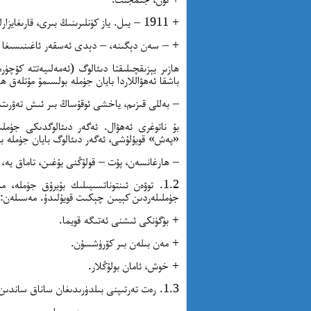
+ 1911 – يىل. ياز كۈنلىرىنىڭ بىرى، قارىغايزارلىق ياپ – يېشىل جىلغا.
+ – سەن دېگىنە، – دېدى ئەسقەر ئاغىنىسىغا بۇ
ھازىر يېزىقچىلىقتا دىئالوگ (ئەمەلىيەتتە كۆچۈ
باشقا ئەھۋاللاردا بايان جۈملە بولسىمۇ مۇتلەق 
– بەللى قىزىم، ياخشى ئوقۇساڭ بىر ئىش تەۋرىت
بۇ ناتوغرى ئەھۋال. ئەگەر دىئالوگدىكى جۈمل
«پەش» قويۇلۇشى، ئەگەر دىئالوگ بايان جۈملە بى
– ھارغانسەن، پۇت – قولۇڭنى يۇغىن، تاماق يە،
1.2. توۋەن ئىنتوناتسىيىلىك بۇيرۇق جۈملە،
جۈملىلەردىن كېيىن چېكىت قويۇلىدۇ. مەسىلەن:
+ بۈگۈنكى ئىشنى ئەتىگە قويما.
+ مەن بىلەن بىر كۆرۈشسۇن.
+ خوش، ئامان بولۇڭلار.
1.3. رەت تەرتىپنى بىلدۈرىدىغان ساناق ساندىن كېيىن چېكىت قويۇلىدۇ. مەسىلەن: