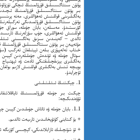
پۈتۈن سىنتاكسىسلىق قۇرۇلمىنىڭ ئىچكى تۈزۈلۈش
بىر پۈتۈن سىنتاكسىسلىق قۇرۇلمىنىڭ ئىچىد
بەلگىلىرىنى قوللىنىش ئەھۋاللىرى. مەنە پرىنسى
پۈتۈن سىنتاكسىسلىق قۇرۇلمىدىكى تەركىبلەرنىڭ
كۆرسىتىدۇ. مەسىلەن، بايان جۈملە، سوراق جۈ
قوللىنىش ئەھۋاللىرى، جۈپ سۆزلەرنىڭ ئارىسىد
ئالدى – كەينىدىن سىزىق بەلگىسىنى ئىشلىتىش
مۇئەييەن بىر پۈتۈن سىنتاكسىسلىق قۇرۇلمىنىڭ قا
خىتاب تەلەپپۇزى بىلەن ئېيتىلغان تەركىب (سۆ
سوئال جۈملە ۋە ئۈندەش جۈملىلەردىن كېيىن ت
بەلگىلىرى يېزىقچىلىقتىكى ئادەت ۋە ئېھتىياج 
بويىچە تىنىش بەلگىلىرى قوللىنىش لازىم بولغان
ئۇچرايدۇ.
1. چېكىتنىڭ ئىشلىتىلىشى
چېكىت بىر جۈملە قۇرۇلمىسىنىڭ ئاياقلاشقانل
تۆۋەندىكىچە:
1.1. بايان جۈملە ۋە ئاتاش جۈملىدىن كېيىن چېكىت قويۇلىدۇ. مەسىلەن:
+ بۇ كىتابنى كۇتۇپخانىدىن ئارىيەت ئالدىم.
+ ئۇ شۇنچىلىك ئازابلاندىكى، كېچىسى كۆزىگە ئ
+ تۈن، جىمجىت.