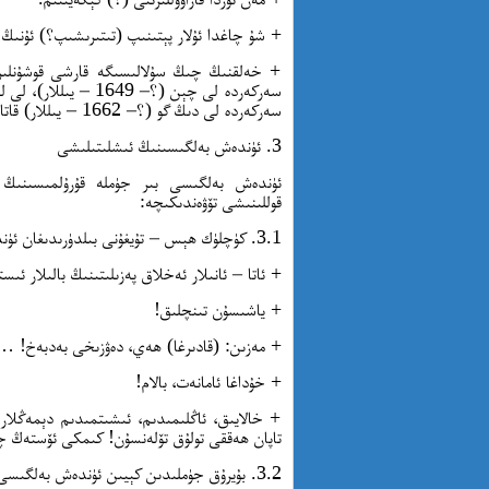
+ شۇ چاغدا ئۇلار پېتىنىپ (تىتىرىشىپ؟) ئۇنىڭ ي
+ خەلقنىڭ چىڭ سۇلالىسىگە قارشى قوشۇنلىرى
سەركەردە لى دىڭ گو (؟– 1662 – يىللار) قاتارلىقلار بار ئىدى.
3. ئۈندەش بەلگىسىنىڭ ئىشلىتىلىشى
ئۈندەش بەلگىسى بىر جۈملە قۇرۇلمىسىنىڭ ئا
قوللىنىشى تۆۋەندىكىچە:
3.1. كۈچلۈك ھېس – تۇيغۇنى بىلدۈرىدىغان ئۈندەش جۈملىدىن كېيىن ئۈندەش بەلگىسى قويۇلىدۇ. مەسىلەن:
+ ئاتا – ئانىلار ئەخلاق پەزىلىتىنىڭ بالىلار ئ
+ ياشىسۇن تىنچلىق!
+ مەزىن: (قادىرغا) ھەي، دەۋزىخى بەدبەخ! …
+ خۇداغا ئامانەت، بالام!
+ خالايىق، ئاڭلىمىدىم، ئىشىتمىدىم دېمەڭلار
تاپان ھەققى تولۇق تۆلەنسۇن! كىمكى ئۆستەڭ چې
3.2. بۇيرۇق جۈملىدىن كېيىن ئۈندەش بەلگىسى قويۇلىدۇ. مەسىلەن: