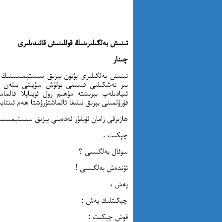
تىنىش بەلگىلىرىنىڭ قوللىنىش قائىدىلىرى
چىنار
تىنىش بەلگىلىرى پۈتۈن يېزىق سىستېمىسىنىڭ 
بىر تەشكىلىي قىسمى بولۇش سۈپىتى بىلەن يېز
ئىپادىلەپ بېرىشتە مۇھىم رول ئويناپلا قالم
قۇرۇلمىنى يېزىق تىلىغا ئالماشتۇرۇشتا ھەم ئىنتاي
ھازىرقى زامان ئۇيغۇر ئەدەبىي يېزىق سىستېمىسىد
چېكىت .
سوئال بەلگىسى ؟
ئۈندەش بەلگىسى !
پەش ،
چېكىتلىك پەش ؛
قوش چېكىت :