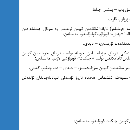
رۇلۇپ قاراپ.
رمە جۈملىلەر) ئاياقلاشقاندىن كېيىن ئۈندەش ۋە سوئال جۈملىلەردىن
ھالدا «پەش» قويۇلۇپ كېلىۋاتىدۇ. مەسىلەن:
ىدىغاندەك تۇرىسەن، – دېدى.
ىدىكى تارماق جۈملە بايان جۈملە بولسا، تارماق جۈملىدىن كېيىن
لەن تاماملانغان بولسا «چېكىت» قويۇلۇشى لازىم. مەسىلەن:
 بىر سائەتتىن كېيىن سۆزلىشىمىز. – دېدى – دە، چىقىپ كەتتى.
 مەسلىھەت، ئىلتىماس ھەمدە ئارزۇ ئۈمىدنى ئىپادىلەيدىغان ئۈندەش