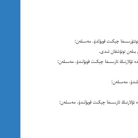
بىلەن تونۇشقان ئىدى.