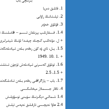
بىرىنچى باب
1. قانلىق دەريا
2. ئېلىشانىڭ راۋابى
3. قۇتلۇق خەۋەر
1.4. قىسقارتلىپ يېزىلغان ئىسىم – ڧامىلىنىڭ ئوتتۇرىسىغا چېكىت قويۇلدۇ. مەسىلەن:
+ ل. مۇتەللىپ كىچىك چېغىدا ئۇنىڭ شېئىرلىرى 
1.5. يىل، ئاي ۋە كۈن رەقەم بىلەن ئىپادىلەنگەندە ئۇلارنىڭ ئارىسىغا چېكىت قويۇلىدۇ. مەسىلەن:
+ .1 .10 .1949
1.6. ئونلۇق كەسىرنى ئىپادىلەش ئۈچۈن ئىشلىتىلىدۇ. مەسىلەن:
+ 1.5، 2.5
1.7. باب – پاراگراڧنى رەقەم بىلەن ئىادىلىگەندە ئۇلارنىڭ ئارىسىغا چېكىت قويۇلىدۇ. مەسىلەن:
4. ئاقار جىسىملار مېخانىكىسى
1.4 شىمالىي دېڭىزنىڭ سۈيىنى توسۇۋېلىش
2.4 ھاۋا نەيچىسى ئارقىلىق نەپەس ئېلىش