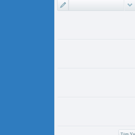
ىزلىك ئازابى كىشىلەرنى ئادالەتلىك
 مەمەت ئ...
ئۇيغۇر ئانىلار تورى ۋە دىلدار ئەزىز
https://www.youtube.com/
v=UKKoUwAET
مۇئەللىم- چىقىش يولىمىز بارمۇ
لىمىز بارمۇ ؟ مۇئەللىم كىم بىر
ەقسەت...
رەت ھوشۇر- خەيىر خوش، ئەركىن
ئاسىيا رادىيوسى
وش، ئەركىن ئاسىيا رادىيوسى!
وشۇر ...
Tüm Yaz