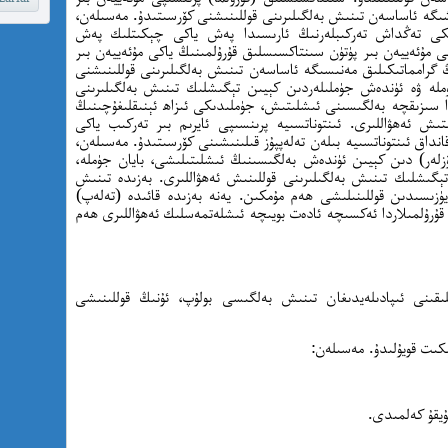
ىگە ئاساسەن تىنىش بەلگىلىرىنى قوللىنىشنى كۆرسىتىدۇ. مەسىلەن،
ىكى تەڭداش تەركىبلەرنىڭ ئارىسىدا پەش ياكى چېكىتلىك پەش
پى مۇئەييەن بىر پۈتۈن سىنتاكسىسلىق قۇرۇلمىنىڭ ياكى مۇئەييەن بىر
 گرامماتىكىلىق مەنىسىگە ئاساسەن تىنىش بەلگىلىرىنى قوللىنىشنى
ملە ۋە ئۈندەش جۈملىلەردىن كېيىن تېگىشلىك تىنىش بەلگىلىرىنى
ا سىزىقچە بەلگىسىنى ئىشلىتىش، جۈملىدىكى ئىزاھ ئېنىقلىغۇچىنىڭ
 ئەھۋاللىرى. ئىنتوناتسىيە پرىنسىپى ئايرىم بىر تەركىب ياكى
نداق ئىنتوناتسىيە بىلەن تەلەپپۇز قىلىنىشىنى كۆرسىتىدۇ. مەسىلەن،
زلەر) دىن كېيىن ئۈندەش بەلگىسىنىڭ ئىشلىتىلىشى، بايان جۈملە،
ېگىشلىك تىنىش بەلگىلىرىنى قوللىنىش ئەھۋاللىرى. بەزىدە تىنىش
يۈزىسىدىن قوللىنىلىشى ھەم مۇمكىن. يەنە بەزىدە قائىدە (تەلەپ)
 قۇرۇلمىلاردا ئەكسىچە ئادەت بويىچە ئىشلەتمەسلىك ئەھۋاللىرى ھەم
ىقىنى ئىپادىلەيدىغان تىنىش بەلگىسى بولۇپ، ئۇنىڭ قوللىنىشى
ۇيقۇ كەلمىدى.