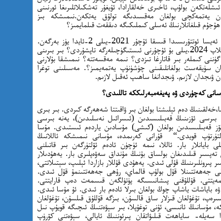
شلەتكەن بولۇپ، ئاخىرى خەلقارادا، ئۇيغۇر تەشكىلاتلىرىغا ئورنىنى
ەن يەتمەكچى بولغان مەقسىدىگە تولۇق يەتكەن.نىمىشكە بىز
ۇجۇم قىلغانلارنىڭ ئەسلى كىملىكىگە دىققەت قىلمايمىز؟
بېلگىيەلىك تۈرك قىز ئەسما گۈن بىلەن دولقۇن ئەيسا ئوتتۇرىسىدا قىسقا ئۇچۇر 2021-يىلى 2-ئايدا يۈز بەرگەن.
ئەسما گۈن نىمە ئۈچۈن بۇ ئۇچۇرنى 3 يىل ساقلاپ 2024.يىلى بۇ ئۇچۇرنى ئىستىگۈچىلەرگە تاپشۇردى؟ بىر بىرىنى
ننى كىملەر بىر قاتارغا تىزدى؟ نىمە مەقسەتتە؟ نىمىشقا بۇلارنى
غان سۈيقەست بولغانلىقىنى چۈشۈنۈپ يەتمەيمىز؟. مەسىلىنى توغرا
ن ۋىجدان لازىم. ۋىجدانغا ساھىپ ئەقىل لازىم.
مۇسانى كەچۈردى ۋە پەيغەمبەرلىككە تاللىدى؟
ۈرىسى 15. ئايەت “ مۇسا،خەلقىنىڭ دەم ئېلىشتا بولغان بىر ۋاقىتتا شەھەرگە كىردى. بىر بىرى
 بىرسى ئۆزىنىڭ قەبىلىسىدىن (ئىسرائىل نەسلىدىن)، يەنە بىرسى
ز قەبىلىسىدىن بولغان (كىشى) مۇسادىن ياردەم ئىستىدى. مۇسا
لتۈرتۈپ قويدى.“ قۇرانى كەرىمدە، مۇسانى نىمىشكە ئاللانىڭ
لى بايانلار بار. ئاللا، نىمە ئۈچۈن ئادەم ئۆلتۈرگەن بىر قاتىلنى
 تەپسىر قىلىدىغان بولساق بۇنىڭ مۇنداق سەۋەپلىرى بار. يەھۇدىلار
سىر پىرونلىرىنىڭ قۇلى ئىدى. يەھۇدى قۇللار بازاردا ئېلىپ، سېتىلاتتى،
مانى جەھەتتىنلا قۇل بولۇپ قالماي، رۇھى جەھەتتىنمۇ قۇل ئىدى.
ىلمەيتتى. قۇللۇقنى پىشانىسىگە پۈتۈلگەن قىسمەت دەپ قارايتتى.
ۋە باياشات ياشاپ چوڭ بولغان بىرلا ئادەم بار ئىدى. ئۇ مۇسا ئىدى.
رەپ، تۇغۇلغان قىزلار ساق قالسۇن، بىزگە قۇللۇق قىلسۇن، تۇغۇلغان
ە، مۇسانىڭ ئانىسى، ئۇنى توغۇپلا، بىر سېۋەتنىڭ ئىچىگە قويۇپ نىل
ا سەيلە- ساياھەت قىلىۋاتقان پىرئوننىڭ ئايالى، سېۋەتنى كۆرۈپ