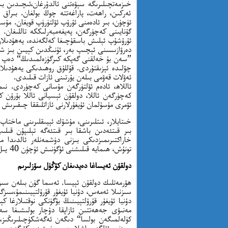
خىزمەتچىلىرىگە سېۋەتنى ئالدۇرغان،ئىچىدىن بىر 
ئەركىن، راھەت، پاراغەتتە چوڭ بولغان. بىراق 
ئۈچۈن، بىر ئادەمنى ئۇرۇپ ئۆلتۈرۈپ قويغان. مۇسا 
گۇنايىنى كەچۈرگەن، پەيغەمبەرلىككە تاللىغان
ئۇرۇشۇپ ئېلىش باسقۇچىغا كەلگەندە، يەھۇدىلا
دەرۋازىسىنى ئېچىپ بەر، ئۇنىڭدىن كېيىن بىز شە
چۆلىدە ئېزىقتۇردى. قۇللۇق روھىدىكى يەھۇدىلا
ئەۋلات قەۋمى بىلەن يۇرتىنى ئازات قىلىدى.
ئاللاھ، ئادەم ئۆلتۈرگەن مۇسانى كەچۈردى. نى
ئۆمرى مۇسۇلمان ئۇيغۇرلارنى ئازاتلىققا چىقىرى
خىتايلار، ئىتلىرىنى، مۇشۇك ئېيىقلىرىنى ماختاپ 
بىر قىتئەدىن باشقا بىر قىتئەگە تېلىپۇن قىلى
خاراكتىرىمىزدىكى بىزنى دۈشمەنلەر ئالدىدا مەغ
تونۇش، ھىمايە قىلىشنى ئۈگۈنىش ئۈچۈن 40 يىل سىنا ياكى تاكلىماكان چۆلىدە ئېزىقىپ يۈرۈشىمىز كېرەكمۇ؟
دولقۇن ئەيساغا دەيدىغان كۆڭۈل سۆزلىرىم
ھۆرمەتلىك دولقۇن ئېيسا. ئەسما گۈن بىلەن سىز
سىزنىلا ئەمەس، دۇنيا ئۇيغۇر قۇرۇلتېيىنىمۇ،سىزگ
دۇنيا ئۇيغۇر قۇرۇلتېيىنىڭ بۇگۈنكى نوقتىلارغا 
مەنىۋى جەھەتتىن ئازاپقا دۇچار بولىشىغا س
كۈلەلمىگەن بولسا“ دىگەن ئەگەشكۈچىلىرىڭىز، 
سىزنى ئۆلگە، باشلامچى سۈپىتىدە كۆرگەن سەر