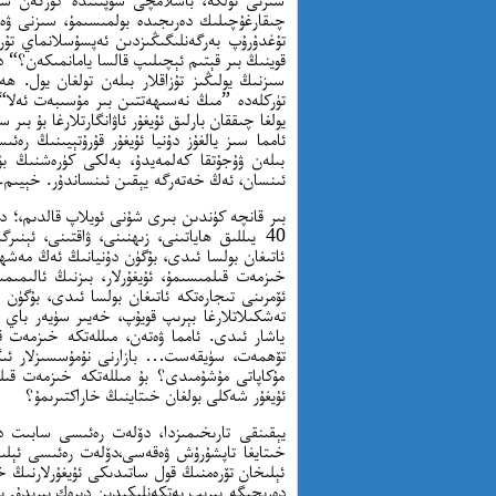
چىقارغۇچىلىك دەرىجىدە بولمىسىمۇ، سىزنى ۋە ئ
تۇغدۇرۇپ بەرگەنلىگىڭىزدىن ئەپسۇسلانماي تۇ
قوينىڭ بىر قېتىم ئېچىلىپ قالسا يامانمىكەن؟“ د
سىزنىڭ يولىڭىز تۇزاقلار بىلەن تولغان يول. ھ
تۈركلەدە ”مىڭ نەسىھەتتىن بىر مۇسىبەت ئەلا“ 
يولغا چىققان بارلىق ئۇيغۇر ئاۋانگارتلارغا بۇ بىر 
ئامما سىز يالغۇز دۇنيا ئۇيغۇر قۇرۇتېيىنىڭ رەئ
بىلەن ۋۇجۇتقا كەلمەيدۇ، بەلكى كۈرەشنىڭ بۇر
ئىنسان، ئەڭ خەتەرگە يېقىن ئىنساندۇر. خېيىم-
40 يىللىق ھاياتىنى، زىھنىنى، ۋاقتىنى، ئېنى
ئاتىغان بولسا ئىدى، بۇگۈن دۇنيانىڭ ئەڭ مەشھۇر
ئۆمرىنى تىجارەتكە ئاتىغان بولسا ئىدى، بۇگۈن ئ
تەشكىلاتلارغا بېرىپ قويۇپ، خەيىر سۈيەر باي ئ
ياشار ئىدى. ئامما ۋەتەن، مىللەتكە خىزمەت ق
تۆھمەت، سۈيقەست… بازارنى نۇمۇسسىزلار ئىگەل
مۇكاپاتى مۇشۇمىدى؟ بۇ مىللەتكە خىزمەت قىل
ئۇيغۇر شەكلى بولغان خىتاينىڭ خاراكتىرىمۇ؟
يېقىنقى تارىخىمىزدا، دۆلەت رەئىسى سابىت دام
خىتايغا تاپشۇرۇش ۋەقەسى،دۆلەت رەئىسى ئېلىخا
ئېلىخان تۆرەمنىڭ قول ساتىدىكى ئۇيغۇرلارنىڭ 