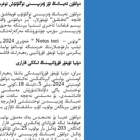
دولقۇن ئەيسانىڭ ئۆز ۋەزىپىسىنى توڭلۇتۇش توغر
دولقۇن ئەيسانىڭ ۋەزىپسىنى توڭلۇتۇپ قويغانلىق
قانچە ”ئەقىللىق“ ئۇيغۇرلار، ”بىز دولقۇننى ۋ
بېسىم قىلغاندا ئاخىرى ئىستىپا بېرىشكە مەجبۇر
ۋەزىپىسىدىن سۆرەپ چۈشۈرۈشكە مەركەزلەشكىنى 
پىكىرىنى دۇنيا ئۇيغۇر قۇرۇلتېيى رەھبەرلىك قاتلىم
دۇنيا ئۇيغۇر قۇرۇلتېيىنىڭ ئىككى قارارى
بىراق، دۇنيا ئۇيغۇر قۇرۇلتېيىدىكى باشقا رەھبەرلە
كومىتىتى بولىشى كېرەكلىكىنى تەكىتلەپ، دولقۇن 
كومىتېتى 2024-
توختىتىش ياكى داۋاملاشتۇرۇش مەسىلىسى بو
ئۈچۈن بېرىلگەن بولۇپ، كۆپ سانلىقنىڭ ئاۋازى بى
دولقۇن ئەيسا بۇ نەتىجىدىن بەك مەمنۇن بولمى
ۋەكىل دولقۇن ئەيسانىڭ ۋەزىپىسىنى داۋاملاشتۇر
مىللىي ۋە دېموكراتىك قارارىغا قارشى چىقمىدى