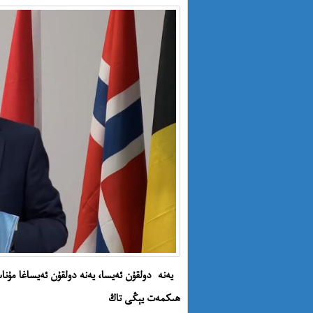
يەنە دولقۇن ئەيسا، يەنە دولقۇن ئەيساغا مۇن
ھىكمەت يېڭى تاڭ