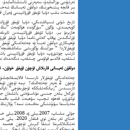
تەرتىۋىنى بوزالمايدۇ، سەپەرنى ئاستىلىتالمايدۇ.
بىر قانچە پىتنىخورنىڭ، دولقۇن ئەيسانىڭ شەخس
غەنىمەت بىلىپ دۇنيا ئۇيغۇر قۇرۇلتېيىنى ۋەيران
تارىخ شۇنى ئىسپاتلىدىكى، دۇنيا ئۇيغۇر قۇر
ھازىرمۇ بىر. دۇنيا ئۇيغۇر قۇرۇلتېيىدىن ئاير
ئۆزلىگىدىن يوقاپ كەتتى.ئامما دۇنيا ئۇيغۇر قۇر
تۆھپىكارى دولقۇن ئەيسا ۋە چەتئەلدىكى ئۇيغۇر
ئۇيغۇرلاردا “ موزاينىڭ يۈگۈرىشى سامانلىققىچ
تارتىپ چۈشۈرۈپ، دۇنيا ئۇيغۇر قۇرۇلتېيىنى باش
ئىشلەپ، قالدىم قولۇمنى چىشلەپ، دىگەندەك نە
دولقۇن ئەيسانى قارىلاش ئۈچۈن ئۇيغۇر خوتۇن- قىز
چەتئەلدىكى ئۇيغۇرلار ئارىسىدا قالايمىقانچىلى
ئۈچۈن 2 نەپەر چەتئەللىك؟ نېمە ئۈچۈن ئۇ
تۈركەل بىلەن جىنسى مۇناسىۋەتنى باشلىغان جۇل
ئولتۇرۇپ قەھۋە ئىچىپ، سۆھبەت قىلىپ باقمىغ
مەدياسىغا سۇنۇشتىكى مەقسەت نىمە؟ بۇلارنىڭ ئا
خىتاي ئەر بىلە
خىزمەتكە كىرىپ، تەشكىلاتلارنىڭ ئىچكى سىرلىرى