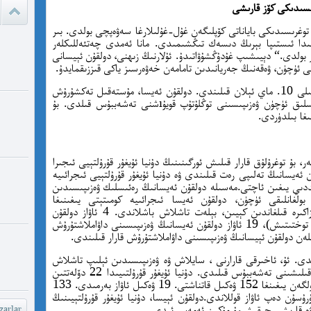
ىسىدىكى كۆز قارىشى
ئادالەتس
قىلامدۇ؟
 توغرىسىدىكى باياناتى كۆپلىگەن غۇل-غۇلىلارغا سەۋەپچى بولدى. بىر
اقتىدا ئىستىپا بېرىڭ دىسەك تىڭشىمىدى. مانا ئەمدى چەتئەللىكلەر
 بولدى.“ دېيىشىپ غۇدۇڭشۇۋاتىدۇ. ئۇلارنىڭ زىھنى، دولقۇن ئېيسانى
ئۈچۈن، ۋەقەنىڭ جەريانىدىن تامامەن خەۋەرسىز ياكى قىززىقمايدۇ.
watch?
yU...
”نوتۇس – Notus tori “ خەۋىرى 2024.يىلى 10. ماي ئېلان قىلىندى. دولقۇن ئەيسا، مۇستەقىل تەكشۇرۇش
ئېلىپ بارغۇچىلارنىڭ خىزمىتىگە توسالغۇ بولماسلىق ئۈچۈن ۋەزىپىسىنى توڭلۇتۇپ قويۇıشنى تەشەببۇس قىلدى. بۇ
ىغا بىلدۈردى.
چىقىش يو
غايە ، م
ر، بۇ توغرۇلۇق قارار قىلىش ئورگىنىنىڭ دۇنيا ئۇيغۇر قۇرۇلتېيى ئىجىرا
شۆھ
ئەيسانىڭ تەلىپى رەت قىلىندى ۋە دۇنيا ئۇيغۇر قۇرۇلتېيى ئىجرائىيە
يىلى 5-ئاينىڭ 18-كۈنى جىددىي يىغىن ئاچتى.مەسىلە دولقۇن ئەيسانىڭ رەئىسلىك ۋەزىپىسىدىن
خەيىر خ
لغانلىقى ئۈچۈن، دولقۇن ئەيسا ئىجرائىيە كومىتېتى يىغىنىغا
شۆھرەت ھ
قاتناشمىدى. بۇ مەسىلىنى نەچچە سائەت مۇزاكىرە قىلغاندىن كېيىن، بېلەت تاشلاش باشلاندى. 4 ئاۋاز دولقۇن
ئەيسانىڭ ۋەزىپىسىدىن توختىتىلىشى (ھازىرچە توختىتىش)، 19 ئاۋاز دولقۇن ئەيسانىڭ ۋەزىپىسىنى داۋاملاشتۇرۇش
لەن دولقۇن ئېيسانىڭ ۋەزىپىسىنى داۋاملاشتۇرۇش قارار قىلىندى.
دى. ئۇ، ئاخىرقى قارارنى ، سايلاش ۋە ۋەزىپىسىدىن ئېلىپ تاشلاش
ھوقۇقىغا ئىگە قۇرۇلتاي ۋەكىللىرى يېغىنى قارار قىلىشىنى تەشەببۇس قىلىدى. دۇنيا ئۇيغۇر قۇرۇلتىيىدا 22 دۆلەتتىن
كەلگەن 203 ۋەكىل بار بولۇپ، 25-ماي ئۆتكۈزۈلگەن يىغىنغا 152 ۋەكىل قاتناشتى. 19 ۋەكىل ئاۋاز بەرمىدى. 133
ۇسۇن دەپ ئاۋاز قوللاندى.دولقۇن ئېيسا، دۇنيا ئۇيغۇر قۇرۇلتېيىنىڭ
 ۋە قارىشى چىقىشىمۇ مۇكىن ئەمەس ئىدى.
arlar