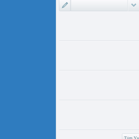
ىزلىك ئازابى كىشىلەرنى ئادالەتلىك
 مەمەت ئ...
ئۇيغۇر ئانىلار تورى ۋە دىلدار ئەزىز
https://www.youtube.com/
v=UKKoUwAET
مۇئەللىم- چىقىش يولىمىز بارمۇ
لىمىز بارمۇ ؟ مۇئەللىم كىم بىر
ەقسەت...
رەت ھوشۇر- خەيىر خوش، ئەركىن
ئاسىيا رادىيوسى
وش، ئەركىن ئاسىيا رادىيوسى!
وشۇر ...
Tüm Yaz