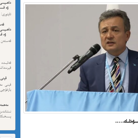
داھىيسى
ۋە قىسس
ئەڭ ئاخى
قەس
داھىيسى
ۋە قى
قەستەن 
داھىيسى
قەلبىد
قېرىنداش
قېنى 
قېنى مەن
يازغۇچى:
مەھمەت
نىشاندى
پىسخىكا ئى
اسىۋەتلىك…..
مە