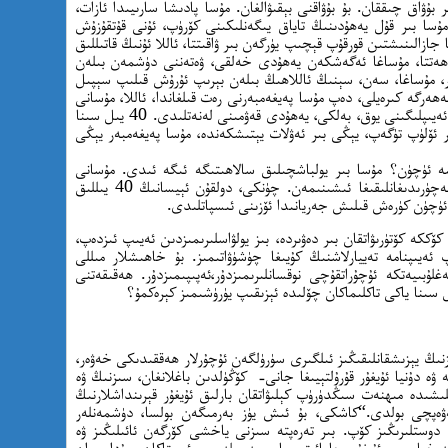
بۇۋاق چىققان. بۇ بۇۋاقنى بېقىۋالغان. مۇسا پادىشا سارىيىدا ئازات،
مۇسا بىر قۇل يەھۇدىنىڭ تاياق يىگەنلىكىنى كۆرۈپ، ئۇنى قۇتقۇزۇش
جازالىنىشتىن قورقۇپ قېچىپ يۈرگەن بىر ۋاقىتتا، ئاللا ئۇنىڭ قاتىللىق
. ھەتتا، مۇساغا ئەگەشكەن يەھۇدى خەلقى، ۋەتەننى دۈشمەن بىلەن
ر، مۇساغا، سەن، سېنىڭ ئاللاھىڭ بىلەن بېرىپ ئۇرۇش قىلىپ سېپىل
ھەرگە كىرەيلى، دەپ مۇسا پەيغەمبەرنى رەت قىلغاندا، ئاللا، مۇسانى
”سەن بۇ خەلقنى گەپكە كىرگۈزەلمىدىڭ“ دەپ ئەيىپلىگىنى يوق، بەلكى، يەھۇدى قەۋمىنى لەنەتلىدى. 40 يىل سىنا
ر ئۆلۈپ تۈگەپ، يېڭى بىر ئەۋلات يېتىشكەندە، مۇسا پەيغەمبەر يېڭى
مە ئۈچۈن؟ مۇسا بىر يولباشچىلىق سالاھىتىگە ئىگە ئىدى. مۇسانى
كەچۈرگەن ئاللا، دولقۇن ئېسيانى ئاللا بۇرۇن كەچۈرىدىغانلىقىغا ئىشىنىمەن. چۈنكى، دولقۇن ئېيسانىڭ 40 يىللىق
ش ئۈچۈن كۈرەش قىلىش جەريانىدا ئۆزىنى ئىسپاتلىدى.
كۆككە كۆتۈرىۋاتقان بىر دەۋىردە، بىز يولۋاسلىرىمىزدىن ئەيىپ ئىزدەپ،
پ ئەيىپنامە تەييارلاشنىڭ كۇيىغا چۈشۈۋاتىمىز. بۇ خاھىشلار مىللى
لۇبىيەتكە ئۇچۇراتقۇچى نوقسانلىرىمىزدۇر،ئەپىپىمىزدۇر. ھەقىقەتنى
نىڭ يېزىشقانلىقىڭىز ئىلگىرى سۈرۈلگەن ئۇچۇرلار ھەققىدىكى خەۋەر،
ە ۋە دۇنيا ئۇيغۇر قۇرۇلتېيىغا جانى- كۆڭۈلدىن باغلانغان، سىزنىڭ ۋە
كېلىشىدە مىھنەت سىڭدۈرۈپ كېلىۋاتقان بارلىق ئۇيغۇر قېرىنداشلارنىڭ
ەۋەپچى بولدى.“كاشكى، بۇ ئىش يۈز بەرمىگەن بولسا، دۈشمەنلەر
دوستلىرىڭىز كۆپ. بىر تەرەپتە سىزنى ياخشى كۆرگەن ئائىلىڭىز ۋە
خىل بىر ئۇيغۇر جامائىتى بار. مەسىلە بىر ئىستاكان سۇدا بوران