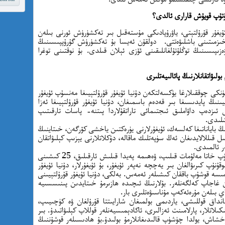
ۇتۇپ قويۇش قارارى ئالدى؟
ۇيغۇر قۇرۇلتېتى، ياۋرۇپادىكى مۇستەقىل بىر تەكشۈرۈش ئورنى بىلەن
زمىتىنى باشلىۋەتتى. دولقۇن ئەيسا بۇ تەكشۈرۈش گۇرۇپپىسىنىڭ
زىپىسىنىڭ توڭلۇتۇلغانلىقىنى ئۆزى ئېلان قىلدى. بۇ نوقتىنى توغرا
ولىۋاتقانلارنىڭ پائالىيەتلىرى
ۇگۈنكى چوققىلارغا يۈكسەلتكەن دۇنيا ئۇيغۇر قۇرۇلتېيىغا مەنسۇپ ئۇيغۇر
ېيىنىڭ پايدىسىغا بىر قەدەم باسمىغان، دۇنيا ئۇيغۇر قۇرۇلتېيىغا ئەزا
ى ئىزدەپ داۋاملىق ئىجتىمائى تاراتقۇلاردا پىتنە- پاسات تارقىتىپ
شلىدى.
 باياناتىغا كەلسەك، ئۇيغۇرلارنى يۈرەكتىن ياخشى كۆرگەن، خىتاينىڭ
ىل قىللالايدىغان ئەڭ سۈپەتلىك ماقالە، دۇكلاتلارنى يېزىپ كېلىۋاتقان
ر ئالمىدى.
بۇ بىر گۇرۇپ ئاكادېمىسيانلەرگە ئەھۋالنى كۆپتۈرۈپ خاتا مەلۇمات قىلىپ، ۋەھىمە پەيدا قىلىش ئارقىلىق، 25 كىشىنى
ۇنۇپ كىرىۋالغان بىر يەچچە نەپەر ئۇيغۇر، بۇ ئۇيغۇرلار، دۇنيا ئۇيغۇر
سسە قوشۇپ باققان كىشىلەر ئەمەس. بەلكى، دۇنيا ئۇيغۇر قۇرۇلتېيىنى
 غاجاپ كەلگەنلەر. بۇلارنىڭ ئىچىدە ھازىرمۇ خىتايدىن پىنىسسىيە
تاي بىلەن مۇرەئەكەپ مۇناسىۋەتلىرى بار.
انداق قوللىشى، ياردىمى بولمىغان شارايىتتا قۇرۇلغان ۋە كۈچىيىپ،
لاتلار، پارلامىنت ئەزالىرى، ئاكادېمىسيەنلەر قوللاپ كېلىۋاتىدۇ. بىر
 ئوخشاش، يولدا چۈشۈپ قالىدىغانلارمۇ بولىدۇ.بۇ ھادىسىلەر قوشۇننىڭ