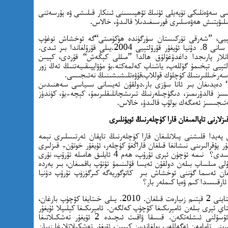
ى سەۋەنلىكى تۈپەيلى ئۇنىڭ تۆھپىسىنى ئىنكار قىلىشى ۋە پۇرسەتنى
 قىلىۋېتىش ھەۋەسلىرى قورسىغىدىلا قالىدۇ، خالاس.
ۇلتېيى، ”شەرقى تۈركىستان سۈرگۈندە ھۈكۈمىتى“گە ئوخشاش توغۇپ
كۈپەيمىدى. بۇگۈن ”سۈرگۈندە ھۈكۈمەت ”نىڭ سانى 8. دۇنيا ئۇيغۇر قۇرۇلتېيى 2004.يىلى قۇرۇلغاندا بىر ئىدى.
ىلغانلار پارىجدا داغدۇغۇلۇق ھالدا ”مىللى كېڭەش“ قۇردى، كېيىن
ۇلتېيى تېخىمۇ گۈللەپ، ياشناپ كەلمەكتە.بۇ مۇۋاپپىقىيەتنىڭ ئەڭ زور
 سەرخىللىرىنىڭ كۈچلۈك قوللاپ،قۇۋەتلىشىشىنىڭ نەتىجىسى.
ە“ دەيدىغان بىر ئاتا سۆزى بار.دولقۇن ئەيسانى سىياسى سەھنىدىن
سىز قالدۇرىمىز، دىگۈچىلەرنىڭ تىرىشچانلىقلىرىمۇ، كېچە-يۇ، كۈندۈز
تىجىسىز ئەمگەك بولۇپ قالىدۇ، خالاس.
لارنى تاپالمىغان قارا كۈچلەرنىڭ ئويۇنلىرى
ق پەيدا قلىشنى پىلانلىغان قارا كۈچلەرنىڭ تاپقان ئەرتىسلىرى نېمە
يغۇر پۇقرالىرىنى نىشانغا قىلغان قاراڭغۇ كۈچلەر، ئۇيغۇر خوتۇن- قىزلىرى
ئارىسىدىن ”زىيانكەشلىككە ئۇچۇرىغۇچى“ تاپالمىدى؟ نىمە ئۈچۈن ئېرى تۇرۇپ، ھەم 4 ئايلىق ھامىلە تۇرۇپ، نۇرى
ى مىلساپ بىلەن دولقۇن ئەيسا قۇلىنىمۇ تۇتۇپ باقمىغان، بىر يەردە
ان ئەسما گۈننى ئوخشاش بىر كاتوگوريەگە كىرگۈزۈپ تۇرۇپ دۇنيا
رقىسىدا كىم ۋەيا كىملەر بار؟
جۇلى مىلساپ، 2007.يىلى ۋە 2008.يىلى خىتاينى 2 قېتىم زىيارەت قىلغان. 2010. يىلى خىتايغا كۆچۈپ بارغان،
ن توي قىلغان 2020. يىلى خىتاي ئېرى بىلەن ئامېرىكىغا كۆچۈپ كەلگەن. ئامېرىكىغا كېلىپلا ئۇيغۇر
تەشكىلاتلىرىغا ئىشقا كىرىش ئۈچۈن ھەممە ئۇسۇلنى ئىشلەتكەن. قىسقا ۋاقىت ئىچىدە 2 ئۇيغۇر تەشكىلاتىغا
نى تامامەن ئەگەللەپ بولغاندىن كېيىن، ئۇيغۇر تەشكىلاتلارغا زىيان