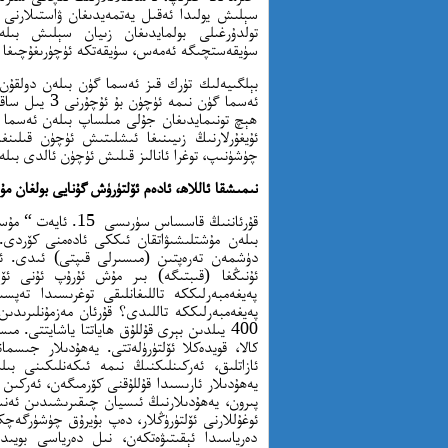
سېلىش يولىدا ئەقىل يەتمەيدىغان ۋاستىلارنى ئى
تولدۇرغىلى بولمايدىغان زىيان سېلىش بىل
سۈيقەستچىگە ئەمەس، سۈيقەتكە ئۈچۈرىغۇچىغا ھ
ھېچ تونىمايدىغان جۇلى مىلساپ بىلەن ئەسما گۈ
ئۇيغۇرلارنىڭ زىيىنىغا ئىشلىتىش ئۈچۈن قىلىن
چۈشۈنىپ، توغرا ئانالىز قىلىش ئۈچۈن ئالدى بىلە
نىمىشقا ئاللاھ، ئادەم ئۆلتۈرۈش گۇنايى بولغان 
قۇرئاننىڭ قاسساس س
بىلەن مۇشتلىشىۋاتقان ئىككى ئادەمنى كۆردى.
دۈشمەن تەرەپتىن (مىسىرلى قىپتى) ئىدى. ئۆ
ئۇنىڭغا (قىبتىگە) بىر مۇش ئۇرۇپ ئۇنى ئۆ
پەيغەمبەرلىككە تاللىغانلىقى توغرىسىدا تەپسى
پەيغەمبەرلىككە تاللىدى؟ قۇرئان مەزمۇنلىرىدىن
400 يىلدىن بېرى قۇللۇق ھاياتتا ياشايتتى. مى
كالا، قويدەكلا ئۆلتۈرۈلەتتى. يەھۇدىلار جىس
ئازاتلىق، ئەركىنلىكنىڭ نىمە ئىكەنلىكىنى ب
يەھۇدىلار ئارىسىدا قۇللۇقنى كۆرمىگەن، ئەركىن 
پىرون، يەھۇدىلارنىڭ ئىسيان چىقىرىشىدىن ئەنسى
ئوغۇللارنى ئۆلتۈرۈڭلار، دەپ بۇيرۇق چۈشۈرگەچك
دەرياسىدا ئېقىتىۋەتكەن، نىل دەرياسى بويىد