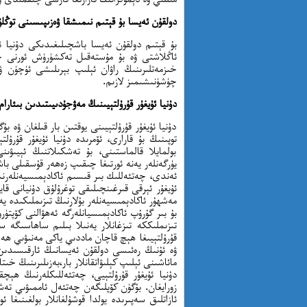
دولقۇن ئەيسا بۇ قېتىم نىمىشقا ۋەزىپىسىنى توڭل
بۇ قېتىم دولقۇن ئەيسا باشچىلىغىدىكى دۇنيا ئ
ئاڭلاشتى ۋە بۇ مۇستەقىل تەكشۈرۈش ئورنى خى
خىزمەتلىرىنىڭ راۋان ئېلىپ بېرىلىشى ئۈچۈن ۋە
چۈشۈنىشىمىز لازىم.
دۇنيا ئۇيغۇر قۇرۇلتېيىنىڭ مەۋجۇدىيىتىدىن بىئارام ب
دۇنيا ئۇيغۇر قۇرۇلتېيىنى يوقتىن بار قىلغان ۋە ب
توپىنىڭ بۇ قارارى، ئۆمرىدە دۇنيا ئۇيغۇر قۇرۇلت
بولمايلا قالماستىنى، بۇ تەشكىلاتنىڭ ئېيىۋىن
يۈرگەنلەر يەنە ئورتىغا چىقىپ زەھەر قۇسقىلى با
ئەندى، چەتئەللىك بىر قىسىم ئاكادېمىسيەنلەرنىڭ
ئۇيغۇر ئېرقى قىرغىنچىلىقى توغرۇلۇق دۇنيانى قاي
مەشھۇر ئاكادېمىسيەنلەر بۇلارنىڭ تىزىملىكىدە يە
تىزىملىككە تىزغانلار يەنىلا بىلىم ساھاسىگە سوق
قۇرۇلتېيىغا ھېچ قاچان ماددىي ياكى مەنىۋىي ھە
ۋە ئۇنىڭ رەئىسى دولقۇن ئەيسانىڭ ئارقىسىدىن
مائاشىنى ئېلىپ كېلىۋاتقانلار بار،بەزىلىرىنىڭ خى
دۇنيا ئۇيغۇر قۇرۇلتېيى، چەتئەللىكلەرنىڭ ھېچق
زورايغان. بۇگۈن كۆپلىگەن چەتئەل ئاممىۋىي تەشكى
ئازاتلىق سەپىرىدە يولدا قوشۇلغانلار بولغىنىغا