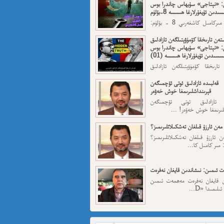
: «نېتاجى» سۇبھاس چاندرا بوس
ىدىن ئۇيغۇرلارغا ھىسسە 8-بۆلۈم
ئاپتورى: مىركامىل كاشغەرىي 8 - بۆلۈم:
رقى قەسەم — ...
تەن تارىخقا كۆمۈۋېتىلگەن ئازادلىق
: «نېتاجى» سۇبھاس چاندرا بوس
سسىدىن ئۇيغۇرلارغا ھىسسە (01)
تارىخقا كۆمۈۋېتىلگەن ئازادلىق
: «نېتاجى» سۇبھاس...
قەلبىدە ئازادلىق ئوتى ئۆچمىگەن
قېرىنداشلىرىمغا خوش خەۋەر
ە ئازادلىق ئوتى ئۆچمىگەن
لىرىمغا خوش خەۋەر! ...
مەن ئارزۇ قىلغان تەشكىلاتلىرىمىز؟
 ئارزۇ قىلغان تەشكىلاتلىرىمىز؟
 مىر كامىل كا...
 ئىمىن: نىشاندىن قايغان نەفرەت
ن قايغان نەفرەت مەھمەت ئىمىن
لىمىدا «D...
مەت ئىمىن : ئادالەتسىزلىك ئازابى
كىشىلەرنى ئادالەتلىك قىلامدۇ؟