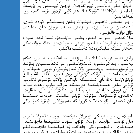
ۇيغۇر مىللى داۋاسىنى ئوپىراتقۇچىلار ئۈچۈن تېپىلماس بىر پۇرسەت
رالمايمىز. شۇڭلاشقا ”ئۆچكىنىڭ ھەر كۈنى ئۇچۇق تۇرسا گەپ يوق،
ىيەلمەيمىز.
ەر بىر قەدەمنى ناھىيىتى ئىھتىيات بىلەن بېسىشىڭىز كېرەك ئىدى.
دەيدىغان بىر ئاتا سۆزى بار. ۋەتەن، مىللەت ئۇچۈن جان پىدا دەپ
ساۋاق بولۇپ قالغۇسى.
ىسىلا ئەمەس، سىز بىر لىدەر. رەئىس سايلىنىدۇ، ئامما لىدەر سايلام
ان- چاپقۇنلىرىدا يېتىلىدۇ، ئۆزىنى ئىسپاتلايدۇ. ئەڭ چوققىدىكى
خەتەر سىزگە سايىڭىزدەكلا ئەگىشىپ ماڭىدۇ.
بىر قانچە كۈندىن بىرى شۇنى ئويلاپ قالدىم،؛ دولقۇن ئەيسا ئۆمرىنىڭ 40 يىلىنى ۋەتەن، مىللەتكە بېغىشلىدى. ئەگەر
رگىيەسىنى، پىداكارلىقىنى، تىرىشچانلىقىنى بىر ئاكادېمىسيەن بولۇشقا
 ئۇنىۋېرسىتىتىدا پروفىسسور بۇلار ئىدى.ئۇيغۇرلار ئۈچۈن ھېچقانداق
خىزمەت قىلمىسىمۇ، ئۇيغۇرلار، بىزنىڭ ئالىمىمىز دەپ ماختىشىپ كۆككە كۆتەرگەن بۇلار ئىدى. ئەگەر 40 يىللىق
ۇيغۇرلارنىڭ ئەڭ باي كىشىسىگە ئايلانغان بۇلاتتى.ئۆشىرە،زاكاتلىرىنى
ۇنۋانى بىلەن ھەممەيلەننىڭ ھۆرمىتىگە سازاۋەر بولۇپ راھەت ھاياتتا
ىلىش ئۈچۈن ھاياتىنى سەرىپ قىلدى. ئاڭلاۋاتقىنى تىل، ھاقارەت،
لىدى، نۇمۇسلۇقلار سۈكۈتتە. ئۇيغۇر مىللىتىگە خىزمەت قىلىشنىڭ
غان ئادەمنى ”ۋاي،دات“ دېگۈزۈشكە مەجبۇرلاش ئۇيغۇرنىڭمۇ، ياكى
وللامنى بىر سەپتىكى ئۇيغۇرلار يەركەندە تۇتۇپ، ئاقسۇغا ئاپىرىپ
ن تۆرەمنى غۇلجىدا رۇسلار تۇتۇپ سېۋىت ئىتتىپاقىغا قاچۇرىشىدا،
خىيانەتلىرى… ئىچىمىزدىكى جاھالەت ۋە خىيانەتنىڭ قانچىلىك ئېغىر
دەرىجىگە بېرىپ يەتكەنلىكىدىن دېرەك بېرىدۇ. يېقىنقى 300 يىل ئىچىدە ئۇيغۇر مىللىتىگە يولباشچىلىق قىلىپ بېشىغا