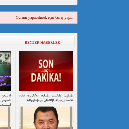
Yorum yapabilmek için
Giriş
yapın.
BENZER HABERLER
مۇساپىر؛ پايانسىز مۇساپە، مەڭگۈلۈك غايە،
قەستەن ت
قەلەمدىن قورالغا تۇتاشقان بىر مۇساپىرنامە
داھىيسى:
قىسسىدىن ئۇ