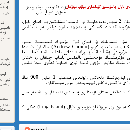
داھىيسى
ۋاشىنگتوندىن مۇخبىرىمىز
اي ئايال جاسۇسلۇق گۇماندارى بولۇپ تۇتۇلغان
ۋە قىسس
جەۋلان تەييارلىدى
ئەڭ ئاخى
نيۇ-يورك ئىشتاتىنىڭ باشلىقى بولۇپ خىزمەت قىلغان 2 سابىق ئەمەلدارنىڭ قول ئاستىدا ئىشلىگەن بىر خىتاي ئايال،
قەس
ۆكۈمىتىگە ئىشلىگەنلىكى ۋە نەچچە مىليون دوللار نەپ ئالغانلىقى
داھىيسى
ۋە قى
قەستەن 
دا سۇن ئىسىملىك بۇ خىتاي ئايال نيۇ-يورك ئىشتاتىنىڭ سابىق
داھىيسى
باشلىقلىرىدىن كەتىي ھوكۇل (Kathy Hochul) بىلەن ئاندىرى كۇمو (Andrew Cuomo) نىڭ قول ئاستىدا
ن ھۆكۈمىتى ۋەكىلىنىڭ نيۇ-يورك ئىشتاتى باشلىقىنىڭ ئىشخانىسىغا
اتى ھۆكۈمىتىنىڭ ھۆججىتىنى يالغاندىن ياساپ چىققان ۋە خىتاي
قەلبىد
ان. بۇنىڭ مۇكاپاتى ئۈچۈن ئۇنىڭ ئېرى خىتايدا كەڭرى سودا قىلىش
قېرىنداش
قېنى 
سوتچىنىڭ بىلدۈرۈشىچە، لىندا سۇن ئەر-خوتۇن نيۇ-يوركنىڭ مانخاتتان رايونىدىن قىممىتى 1 مىليون 900 مىڭ
قېنى مەن
رارى ماركىلىق داڭلىق ئاپتوموبىلدىن بىرنى سېتىۋالغان.
يازغۇچى:
رىكاغا كەلگەن خىتاي ئۆمەكلىرى ۋە خىتاي ئەمەلدارلىرىنىڭ ھەر خىل
مەھمەت
نىشاندى
لىن سۇن 9-ئاينىڭ 2-كۈنى ئېرى بىلەن بىرلىكتە، ئۆزلىرى تۇرۇۋاتقان ئۇزۇنچاق ئارال (long Island) دىكى 4
پىسخىكا ئى
مە