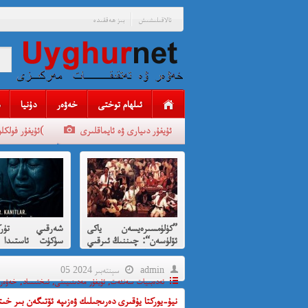
ئالاقىلىشىش
بىز ھەققىدە
ئىلھام توختى
خەۋەر
دۇنيا
ئۇيغۇر دىيارى ۋە ئايماقلىرى
ئۇيغۇر فولكلورلىرى(
”كۈلۈمسىرەيسەن ياكى
شەرقىي تۈركى
ئۆلۈسەن“: چىننىڭ ئىرقىي
سۈكۈت ئاستىدا 
قىرغىنچىلىقنى
بېرىلغان ئى
كۈلۈمسىرەش ئارقىلىق
قىرغىنچىلىق
admin
05 سېنتەبىر 2024
پەردىلەش ئويۇنى
ئەدەبىيات سەنئەت
,
ئۇيغۇر مەدىنىيىتى
,
ئىختىساد
,
خەۋەر
نيۇ-يوركتا يۇقىرى دەرىجىلىك ۋەزىپە ئۆتىگەن بىر خىت