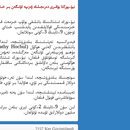
نيۇ-يوركتا يۇقىرى دەرىجىلىك ۋەزىپە ئۆتىگەن بىر خىت
خىزمىتىدىكى قولايلىقىدىن پايدىلىنىپ خىتاي ھ
ئۈچۈن، 9-ئاينىڭ 3-كۈنى سوتلانغان.
فېدېراتسىيە تەپتىشىنىڭ بىلدۈرۈشىچە، لىن
مۇھىم ۋەزىپىلەرنى ئۆتىگەن مەزگىلىدە، تەيۋە
كىرىشىگە توسقۇنلۇق قىلغان، نيۇ-يورك ئىشت
ھۆكۈمىتى بىلەن داۋاملىق بىردەكلىكنى ساقلىغ
پۇرسىتىگە ئېرىشكەن.
دوللار قىممىتىدىكى بىر ئۆي، ھاۋايدا بىر ئۆي، فا
ئەيىبنامىدە ئېيتىلىشىچە، لىندا سۇن يەنە ئامې
سوۋغاتلىرىنى قوبۇل قىلغان.
مىليون دوللارلىق ئۆيىدە تۇتۇلغان.
2157 Kez Görüntülendi.