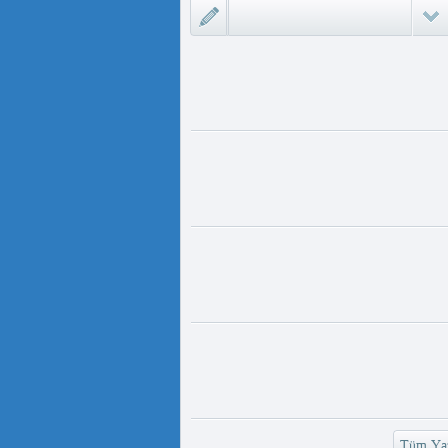
ىزلىك ئازابى كىشىلەرنى ئادالەتلىك
 مەمەت ئ...
ئۇيغۇر ئانىلار تورى ۋە دىلدار ئەزىز
https://www.youtube.com/
v=UKKoUwAET
مۇئەللىم- چىقىش يولىمىز بارمۇ
لىمىز بارمۇ ؟ مۇئەللىم كىم بىر
ەقسەت...
رەت ھوشۇر- خەيىر خوش، ئەركىن
ئاسىيا رادىيوسى
وش، ئەركىن ئاسىيا رادىيوسى!
وشۇر ...
Tüm Yaz