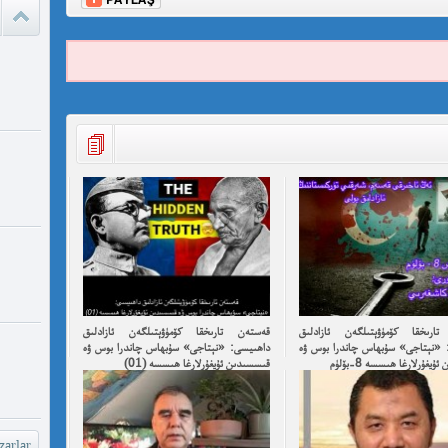
ئادالەتس
قىلامدۇ؟
watch?
yU...
چىقىش يو
غايە ، م
شۆھ
خەيىر خ
شۆھرەت ھ
ارىخقا كۆمۈۋېتىلگەن ئازادلىق
قەستەن تارىخقا كۆمۈۋېتىلگەن ئازادلىق
 «نېتاجى» سۇبھاس چاندرا بوس ۋە
داھىيسى: «نېتاجى» سۇبھاس چاندرا بوس ۋە
يغۇرلارغا ھىسسە 8-بۆلۈم
قىسسىدىن ئۇيغۇرلارغا ھىسسە (01)
arlar