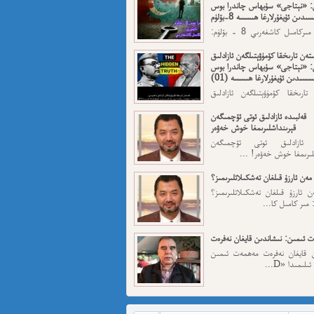
: «نېتاجى» سۇبھاس چاندرا بوس
ىدىن ئۇيغۇرلارغا ھىسسە 8-بۆلۈم
ئاپتورى: مىركامىل كاشغەرىي 8 - بۆلۈم:
رقى قەسەم — ...
تەن تارىخقا كۆمۈۋېتىلگەن ئازادلىق
: «نېتاجى» سۇبھاس چاندرا بوس
سسىدىن ئۇيغۇرلارغا ھىسسە (01)
تارىخقا كۆمۈۋېتىلگەن ئازادلىق
: «نېتاجى» سۇبھاس...
قەلبىدە ئازادلىق ئوتى ئۆچمىگەن
قېرىنداشلىرىمغا خوش خەۋەر
ە ئازادلىق ئوتى ئۆچمىگەن
لىرىمغا خوش خەۋەر! ...
مەن ئارزۇ قىلغان تەشكىلاتلىرىمىز؟
 ئارزۇ قىلغان تەشكىلاتلىرىمىز؟
 مىر كامىل كا...
 ئىمىن: نىشاندىن قايغان نەفرەت
ن قايغان نەفرەت مەھمەت ئىمىن
لىمىدا «D...
مەت ئىمىن : ئادالەتسىزلىك ئازابى
كىشىلەرنى ئادالەتلىك قىلامدۇ؟