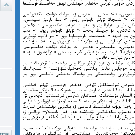
ەرگەن جاۋابى. تۈركىي خەلقلەر جۈملىدىن ئۇيغۇر خەلقىنىڭ قوللىشىغا
پىسخىكا ئى
.
ۇرىي- ئىقتىسادىي – ھەربىي ۋە يەرلىك دۆلەت دىكتاتوراىسى
غاندا « شىنجاڭ ئۇيغۇر ئاپتونوم رايونى » نىڭ بارلىق سىياسىي-
مە
ى بارلىق ھوقۇقلىرى ۋە يەرلىك دۆلەت دىكتاتورىسى ئاللاقاچان
ۈپ كەتكەن. بۇ جاينىڭ پەقەت « ئۇيغۇر ئاپتونوم رايونى » دەپ
ئادالەتس
 بىر قانچە « ھەمدەمدە بار،ھېساپتا يوق » بىر قانچە ئۇيغۇرنى
قىلامدۇ؟
ىتاي كومپارتىيىسى ۋە ھۆكۈمىتىنىڭ ئۇيغۇرلارنى مىللەت سۈپىتىدە
مۇرىي- ئىقىسادىي- ھەربىي ۋە يەرلىك دۆلەت دىكتاتورىسى
ئۇلارنىڭ قارىشىچە، بۇ ئىرقىي قىرغىنچىلىقنى « ئوڭۇشلۇق » ۋە «
 » دىن ئىبارەت ،خالاس.
watch?
ىرى جۈملىدىن ھون ئۇيغۇر تۈركلىرىنى يوقىتىشىدا ئۇلارنىڭ « بىر
yU...
ياغا خوجايىن بولۇش پىلانىنى ئەمەلىيلەشتۇرۇشىدا « شىنجاڭنىڭ
غۇرلارنى يوقىتىشتىكى بىر يوقىلاڭ مەنتىقىي ئاساسىي يوق بىر
چىقىش يو
 شەرقىي تۈركىستانلىق تۈركىي خەلقلەر جۈملىدىن ئۇيغۇر خەلقىنى
غايە ، م
ىلياتسىيە قىلىشتىن ئىبارەت سىياسىي ھەرىكىتىنىڭ تۈپكى مەقسىتى
ۇرالمىغان مۇستەملىكە قىلىۋالغان شەرقىي تۈركىستاننى ئەبەدىي ئۆز
شۆھ
ى ئادا قىلىش ۋە مەزكۈر مۇستەملىكىسىدە ئۆتمۇشتە قۇرۇلغان شەرقىي
 پەيدا بولۇپ قىلىشىنىڭ ئاساسى ۋە يىلتىزنى يۇقىتىشدىن ئىبارەت
خەيىر خ
گە مەنسۇپ ئىكەنلىكىنى ئۆتمۈشتە ھەر خىل ۋاستىلار– قوراللىق ۋە
شۆھرەت ھ
ازىرقى زاماندا تىنچلىق يولى بىلەن ئىپادىلەپ كەلگەن ئۇيغۇرلارنى بۇ
ەت.
ارنى مىللەت سۈپىتىدە يۇقىتىشنىڭ شەرقىي تۈركىستاندا سىياسىي-
تاتورا جەھەتلەردىكى ئىمكانىيەت ۋە شارائىتلىرى ھازىرلانغان
arlar