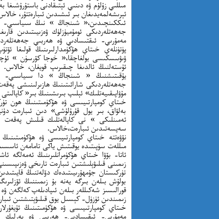
مىللىي زۇلۇم ۋە دىنىي ئېتىقادنى باستۇرۇشىغا ب
ئېرىشەلمەيدىغان بىر ئىشىدىن ئىبارەتتۇر، خالاس
ئىككىنچىدىن،« شىنجاڭ » نىڭ سىياسىي- مەم
جەھەتلەردىكى ئومۇميۈزلۈك ۋەزىيىتىدىن قارى
مەمۇرىي- ئىقتىسادىي ۋە ھەربىي جەھەتلەردىك
پۈتۈنلەي خىتاي ھۆكۈمدارلىرىنىڭ قولىغا ئۆت
ۋىۋىىسكىسى بولغاچقا،« خوجا كۆرسۈن » ئۈچۈن
ئۇستەلنىڭ ئالدىغا چىقىرىپ قويغان، خالاس. خ
يۇقىتىشنىڭ « شىنجاڭ » دا سىياسىي- مە
جەھەتلەردىكى شارائىتىنىڭ ھازىرلىنىشى پەقەت 
مۇۋاپىقىيەتلىك» ئېلىپ بىرىشىنىڭ بىر« كاپالىتى
خىتاي كومپارتىيىسى ۋە ھۆكۈمىتىنىڭ ھون تۈركل
بەلۋاق، بىر يول قۇرۇلۇشى» دىن ئىبارەت دۇن
ئەمىنلىكى » نى كاپالەتلىك قىلىش پەقەت ئۇي
سەپسەتىدىن ئىبارەت،خالاس.
نۆۋەتتە خىتاي كومپارتىيىسى ۋە ھۆكۈمىتىنىڭ
مىللەت سۈپىتىدە يوقىتىش ياكى تامامەن ئاسسىم
ئاتا- بۆۋا خىتاي ھۆكۈمرانلىرىنىڭ ئەمەلگە ئاش
زىمىنى قىلىۋېلىشتىن ئىبارەت تارىخى ۋەزىپىسىن
تۈركىستان جۇمھۇرىيىتىدەك دۆلەتنىڭ قايىتىدىن
بولۇش بىلەن بىرگە يەنە بۇ زىمىننىڭ ئۆزلىرى
قورالىسىز شەكىللەر بىلەن ئىپادىلەپ كەلگەن ۋە ھ
زىمىندىن ئۈزۈل- كېسىل يوق قىلىۋېتىشتىن ئىبار
خىتاي كومپارتىيىسى ۋە ھۆكۈمىتىنىڭ ئۇيغۇرل
مەمۇرىي- ئىقىسادىي- ھەربىي ۋە يەرلىك دىك