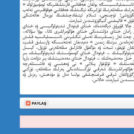
ئاسسمىلياتسىيىسىگە بولغان ھەققانىي قارىشلىقلىرىگە ئومۇميۈزلۈك «
رلىك مىللەتلەرنىڭ ئۆزلىرىگە تېگىشلىك ھەققانىي ھوقۇقلىرىنى تەلەپ
ۈزۈشى؛ ئۈچىنچى، ئسلام ئېتىقادچىلىقنىڭ نورمال ھالەتتىكى
لۇق » قالپىغىنى كىيگۈزۈشىدىن ئىبارەت.
سى چالا قۇيرۇق دېگەندەك، خىتاي فېئودال ئىدېئولوگىيىسى ۋە خىتاي
 زامان خىتاي دۆلىتىدىكى خىتاي ھۆكۈمرانلىرى ئاتا- بوۋا سۇلالە-
ان چەت ئەل زىمىنلىرىنىڭ ئەسلى ئىگىلىرىنى ئاسسىمىلياتسىيە قىلىش
ئەزەلدىن بىزنىڭ زىمىن » دەېدىغان ئەنئەنىسىگە ۋارىسلىق قىلىپ،
ان ئۇيغۇر، تىبەت ۋە مۇڭغۇل قاتارلىق مىللەتلەرنى ئۈزۈل- كېسىل
ېئولوگىيىلىك — فېئودال خىتاي كوممۇنىستىك ئىدېئولوگىيىلىك، بىر
 خىل مەدەنىيەتلىك — فېئودال خىتاي مەدەنىيىتىلىك بىر دۆلەت بارپا
قەستلىك « ئۇلۇغۋار پىلانى » نى ۋەھشىىي ۋە فاشىستلەرچە
ۆكۈمرانلىرىنىڭ شەرقىي تۈركىستاندىكى يەرلىك مىللەتلەر، تۈركىي
يۈرگۈزۋاتقان ئىرقىي قىرغىنچىلىقى بولسا دەل بۇ مۇدھىش، رەزىل ۋە
مىسىدىن ئىبارەت، خالاس.