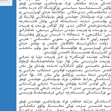
ندىكى يەرلىك مىللەتلەر، تۈرك مۇسۇلمانلىرى جۈملىدىن ئۇيغۇر
تەلتۆكۈس ئاسسىمىلياتسىيە سىياسىتىنى يۈرگۈزۈشىگە كام نەرسە پەقەت
يەت شەكىللەنمىگەن ئىدى،خالاس. شۇڭلاشقا خىتاي كومپارتىيىسى ۋە
ەر، تۈرك مۇسۇلمانلار جۈملىدىن ئۇيغۇر مۇسۇلمانلارنى ئۇلارنىڭ ئۆز
ي يوقىتىشتىن ئىبارەت ئىنسانىيەتكە قارشى بولغان فاشىستلەرچە
ەلىيلەشتۇرەلمەي كەلگەن ئىدى. ئۇلار كۈتكەن پۇرسەت ۋە ۋەزىيەت
ى. بۇ پۇرسەت ۋە ۋەزىيەت شۇندىن ئىبارەتكى بىرىنىچى، خەلقئارالىق
ىنىشى؛ ئىككىنىچى، « شىنجاڭ» دا قىسمەن تېررورلۇق ۋەقەلىرىنىڭ
ئاپتونوم رايونى » نىڭ سىياسىي- مەمۇرىي -ئىقتىسادىي – ھەربىي
 دۆلەت دىكتاتوراسىنىڭ ئاللاقاچان تامامەن ۋە مۇتلەق خىتاي
 خىتاي كومپارتىيىسى ۋە ھۆكۈمىتىنىڭ كۆزىگە مىق بولۇپ سانجىلىپ
ق كادىرلىرىنىڭ ھەممىسىىنىڭ ئالەمدىن ئۆتۈشىدۇر.
« ئۇخلاپ چۈشىدە كۆرمىگەن» بۇ خىل ۋەزىيەت دۇنيا ۋە شەرقىي
 ۋەزىيەت ھازىرلىنىشى بىلەن ئۇلار دۇنيا جامائەتچىلىكىنىڭ كۈچلۈك
اشىستلىق ماھىيىتىنى تولۇق ئاشكارلاپ، ئەسلىدە يۇمشاق يول بىلەن
قىلىش سىياسىتىنى يىغىشتۇرۇپ، قوللىرىنى شىمايلاپ، مەركىزىي ۋە
اراتلىرىنى ئىشقا سېلىپ، زوراۋانلىق يولى بىلەن ئاتا- بۆۋا خىتاي
ركىستاندىكى يەرلىك خەلقلەر، تۈرك مۇسۇلمانلىرى جۈملىدىن ئۇيغۇر
ىش ياكى قولدىن كەلسە پۈتۈنلەي يوقىتىپ،« شەرقىي تۈرركىستاننى
رىنىڭ تېررىتورىيىسى ئىدى » دنن ئىبارەت تارىخى ۋەزىپىسىنى تېز
ىي تۈركىستاندىكى ناتسىستلەرچە ئىرقىي قىرغىنچىلىقنىڭ ۋەزىيىتىنى
ىستاندىكى يەرلىك خەلقلەر، تۈرك مۇسۇلمانلىرى جۈملىدىن ئۇيغۇر
تسىيە قىلىشىتىن ئىبارەت تۈپكى مەقسىتىنىڭ يوللۇق ئىكەنلىكىنى
ىسپاتلاشقا ئۇرۇنماقتا. بىرنىچى، شەرقىي تۈركىستانلىق تۈركلەرنىڭ