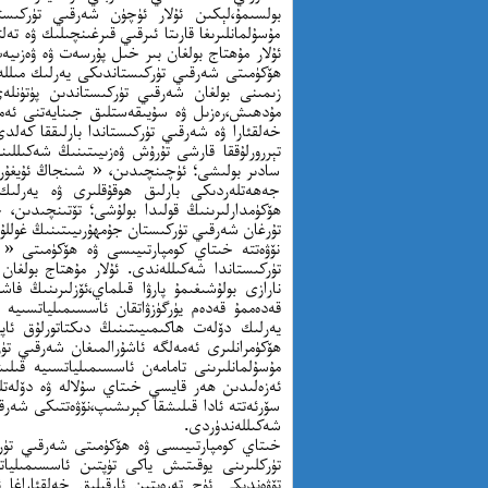
بولسىمۇ،لېكىن ئۇلار ئۈچۈن شەرقىي تۈركىستا
مۇسۇلمانلىرىغا قارىتا ئىرقىي قىرغىنچىلىك ۋە 
ئۇلار مۇھتاج بولغان بىر خىل پۇرسەت ۋە ۋەزى
ھۆكۈمىتى شەرقىي تۈركىستاندىكى يەرلىك مىللەتل
زىمىنى بولغان شەرقىي تۈركىستاندىن پۈتۈنلە
مۇدھىش،رەزىل ۋە سۇيىقەستلىق جىنايەتنى ئەم
خەلقئارا ۋە شەرقىي تۈركىستاندا بارلىققا كەلد
تېررورلۇققا قارشى تۇرۇش ۋەزىيىتىنىڭ شەكىلل
سادىر بولىشى؛ ئۈچىنچىدىن، « شىنجاڭ ئۇيغۇر 
جەھەتلەردىكى بارلىق ھوقۇقلىرى ۋە يەرلىك
ھۆكۈمدارلىرىنىڭ قولىدا بولۇشى؛ تۆتىنچىدىن،
تۇرغان شەرقىي تۈركىستان جۇمھۇرىيىتىنىڭ غوللۇ
نۆۋەتتە خىتاي كومپارتىيىسى ۋە ھۆكۈمىتى 
تۈركىستاندا شەكىللەندى. ئۇلار مۇھتاج بولغان
نارازى بولۇشىغىمۇ پارۋا قىلماي،ئۆزلىرىنىڭ ف
قەدەممۇ قەدەم يۈرگۈزۋاتقان ئاسسىمىلياتسىيە 
يەرلىك دۆلەت ھاكىمىيىتىنىڭ دىكتاتورلۇق ئاپپ
ھۆكۈمرانلىرى ئەمەلگە ئاشۇرالمىغان شەرقىي تۈ
مۇسۇلمانلىرىنى تامامەن ئاسسىمىلياتسىيە قىل
ئەزەلىدىن ھەر قايسي خىتاي سۇلالە ۋە دۆلەتلى
سۆرئەتتە ئادا قىلىشقا كېرىشىپ،نۆۋەتتىكى شەرق
شەكىللەندۈردى.
خىتاي كومپارتىيىسى ۋە ھۆكۈمىتى شەرقىي تۈرك
تۈركلىرىنى يوقىتىش ياكى تۈپتىن ئاسسىمىليا
تۆۋەندىكى ئۈچ تەرەپتىن ئارقىلىق خەلقئاراغا ئ