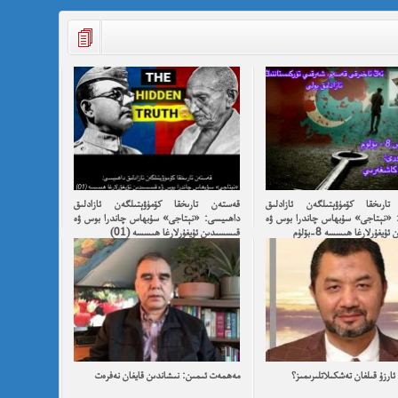
ارىخقا كۆمۈۋېتىلگەن ئازادلىق
قەستەن تارىخقا كۆمۈۋېتىلگەن ئازادلىق
 «نېتاجى» سۇبھاس چاندرا بوس ۋە
داھىيسى: «نېتاجى» سۇبھاس چاندرا بوس ۋە
يغۇرلارغا ھىسسە 8-بۆلۈم
قىسسىدىن ئۇيغۇرلارغا ھىسسە (01)
ارزۇ قىلغان تەشكىلاتلىرىمىز؟
مەھمەت ئىمىن: نىشاندىن قايغان نەفرەت