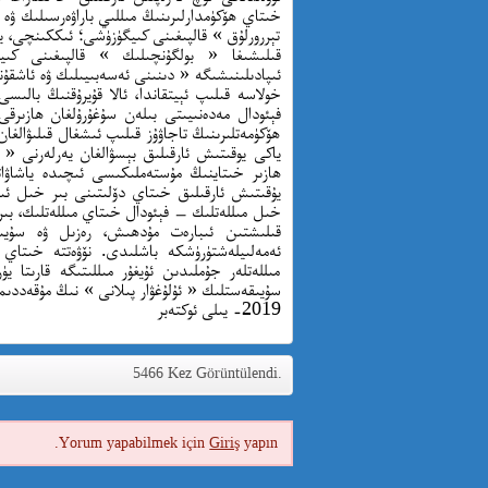
خىتاي ھۆكۈمدارلىرىنىڭ مىللىي باراۋەرسىلىك ۋە 
تېررورلۇق » قالپىغىنى كىيگۈزۈشى؛ ئىككىنچى، يە
قىلىشىغا « بولگۇنچىلىك » قالپىغىنى كىيگ
ئىپادىلىنىشىگە « دىنىنى ئەسەبىيىلىك ۋە ئاشقۇن
خولاسە قىلىپ ئېيتقاندا، ئالا قۇيرۇقنىڭ بالى
فېئودال مەدەنىيىتى بىلەن سۇغۇرۇلغان ھازىرقى
ھۆكۈمەتلىرىنىڭ تاجاۋۇز قىلىپ ئىشغال قىلىۋالغ
ياكى يوقىتىش ئارقىلىق بېسۋالغان يەرلەرنى « 
ھازىر خىتاينىڭ مۇستەملىكىسى ئىچىدە ياشاۋاتق
يۇقىتىش ئارقىلىق خىتاي دۆلىتىنى بىر خىل ئىد
خىل مىللەتلىك — فېئودال خىتاي مىللەتلىك، بىر
قىلىشتىن ئىبارەت مۇدھىش، رەزىل ۋە سۇيى
ئەمەلىيلەشتۈرۈشكە باشلىدى. نۆۋەتتە خىتاي ھ
مىللەتلەر جۇملىدىن ئۇيغۇر مىللىتىگە قارىتا 
سۇيىقەستلىك « ئۇلۇغۋار پىلانى » نىڭ مۇقەددى
2019- يىلى ئوكتەبر
5466 Kez Görüntülendi.
Yorum yapabilmek için
Giriş
yapın.