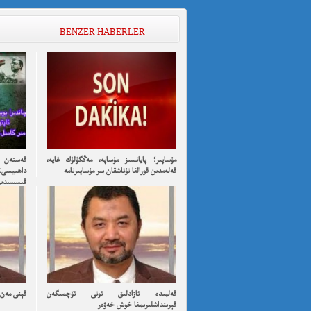
BENZER HABERLER
مۇساپىر؛ پايانسىز مۇساپە، مەڭگۈلۈك غايە،
قەستەن ت
قەلەمدىن قورالغا تۇتاشقان بىر مۇساپىرنامە
داھىيسى:
قىسسىدىن ئۇ
قەلبىدە ئازادلىق ئوتى ئۆچمىگەن
قېنى مەن ئ
قېرىنداشلىرىمغا خوش خەۋەر