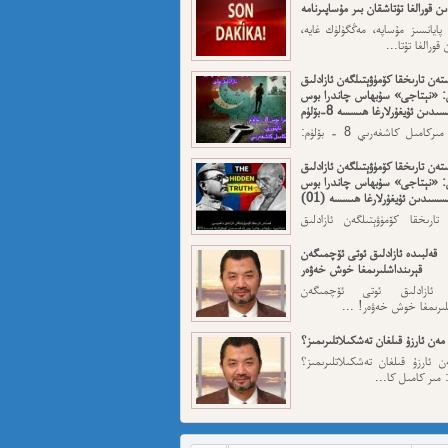
ن قورالغا تۇتاشقان بىر مۇساپىرنامە
 پايانسىز مۇساپە، مەڭگۈلۈك غايە،
قورالغا تۇتا...
تەن تارىخقا كۆمۈۋېتىلگەن ئازادلىق
: «نېتاجى» سۇبھاس چاندرا بوس
ىدىن ئۇيغۇرلارغا ھىسسە 8-بۆلۈم
ئاپتورى: مىركامىل كاشغەرىي 8 - بۆلۈم:
رقى قەسەم — ...
تەن تارىخقا كۆمۈۋېتىلگەن ئازادلىق
: «نېتاجى» سۇبھاس چاندرا بوس
سسىدىن ئۇيغۇرلارغا ھىسسە (01)
تارىخقا كۆمۈۋېتىلگەن ئازادلىق
: «نېتاجى» سۇبھاس...
قەلبىدە ئازادلىق ئوتى ئۆچمىگەن
قېرىنداشلىرىمغا خوش خەۋەر
ە ئازادلىق ئوتى ئۆچمىگەن
لىرىمغا خوش خەۋەر! ...
مەن ئارزۇ قىلغان تەشكىلاتلىرىمىز؟
 ئارزۇ قىلغان تەشكىلاتلىرىمىز؟
 مىر كامىل كا...
 ئىمىن: نىشاندىن قايغان نەفرەت
ن قايغان نەفرەت مەھمەت ئىمىن