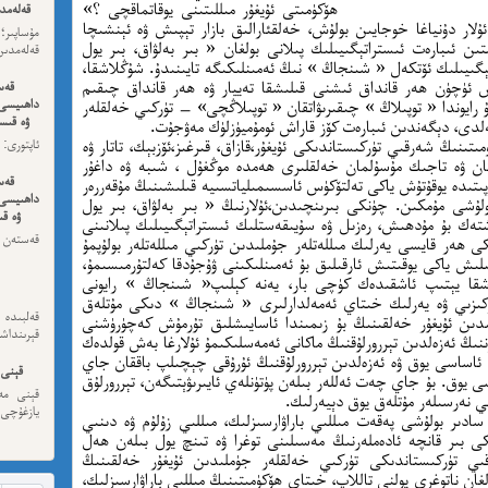
ھۆكۈمىتى ئۇيغۇر مىللىتىنى يوقاتماقچى ؟»
قەلەمدى
لار دۇنياغا خوجايىن بولۇش، خەلقئارالىق بازار تېپىش ۋە ئېنشىچا
مۇساپىر؛
ىن ئىبارەت ئىستراتېگىيىلىك پىلانى بولغان « بىر بەلۋاق، بىر يول
قەلەمدىن 
گىيىلىك ئۆتكەل « شىنجاڭ » نىڭ ئەمىنلىكىگە تايىنىدۇ. شۇڭلاشقا،
ۈش ئۈچۈن ھەر قانداق ئىشنى قىلىشقا تەييار ۋە ھەر قانداق چىقىم
قەس
ۇ رايوندا « توپىلاڭ » چىقىرىۋاتقان « توپىلاڭچى» — تۈركىي خەلقلەر
داھىيسى
ۋە قىسس
ەلدى، دېگەندىن ئىبارەت كۆز قاراش ئومۇميۈزلۈك مەۋجۇت.
تىنىڭ شەرقىي تۈركىستاندىكى ئۇيغۇر،قازاق، قىرغىز،ئۆزبېك، تاتار ۋە
ئەڭ ئاخى
گان ۋە تاجىك مۇسۇلمان خەلقلىرى ھەمدە موڭغۇل ، شىبە ۋە داغۇر
قەس
ىتىدە يوقۇتۇش ياكى تەلتۆكۈس ئاسسىمىلياتسىيە قىلىشىنىڭ مۇقەررەر
داھىيسى
لۇشى مۇمكىن. چۈنكى بىرىنچىدىن،ئۇلارنىڭ « بىر بەلۋاق، بىر يول
ۋە قى
تەك بۇ مۇدھىش، رەزىل ۋە سۇيىقەستلىك ئىستراتېگىيىلىك پىلانىنى
قەستەن 
ھەر قايسى يەرلىك مىللەتلەر جۇملىدىن تۈركىي مىللەتلەر بولۇپمۇ
داھىيسى
ىلىش ياكى يوقىتىش ئارقىلىق بۇ ئەمىنلىكىنى ۋۇجۇدقا كەلتۇرمىسىمۇ،
شقا يېتىپ ئاشقىدەك كۈچى بار، يەنە كېلىپ« شىنجاڭ » رايونى
كىزىي ۋە يەرلىك خىتاي ئەمەلدارلىرى « شىنجاڭ » دىكى مۇتلەق
قەلبىد
ىن ئۇيغۇر خەلقىنىڭ بۇ زىمىندا ئاسايىشلىق تۇرمۇش كەچۈرۈشنى
قېرىنداش
وننىڭ ئەزەلدىن تېررورلۇقنىڭ ماكانى ئەمەسلىكىمۇ ئۇلارغا بەش قولدەك
ڭ ئاساسى يوق ۋە ئەزەلدىن تېررورلۇقنىڭ ئۇرۇقى چېچىلپ باققان جاي
قېنى 
 يوق. بۇ جاي چەت ئەللەر بىلەن پۈتۈنلەي ئايىرىۋېتىگەن، تېررورلۇق
قېنى مەن
ي نەرسىلەر مۇتلەق يوق دېيەرلىك.
يازغۇچى:
سادىر بولۇشى پەقەت مىللىي باراۋارسىزلىك، مىللىي زۇلۇم ۋە دىنىي
ى بىر قانچە ئادەملەرنىڭ مەسىلىنى توغرا ۋە تىنچ يول بىلەن ھەل
ىي تۈركىستاندىكى تۈركىي خەلقلەر جۈملىدىن ئۇيغۇر خەلقىنىڭ
مەھمەت
غان ناتوغرى يولنى تاللاپ، خىتاي ھۆكۈمىتىنىڭ مىللىي باراۋارسىزلىك،
نىشاندى