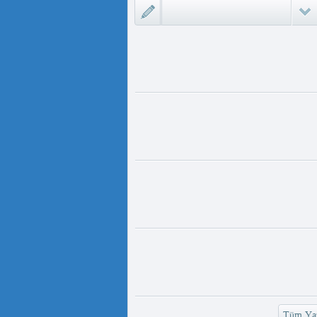
لىمىدا «D...
مەت ئىمىن : ئادالەتسىزلىك ئازابى
كىشىلەرنى ئادالەتلىك قىلامدۇ؟
ىزلىك ئازابى كىشىلەرنى ئادالەتلىك
 مەمەت ئ...
ئۇيغۇر ئانىلار تورى ۋە دىلدار ئەزىز
https://www.youtube.com/
v=UKKoUwAET
مۇئەللىم- چىقىش يولىمىز بارمۇ
لىمىز بارمۇ ؟ مۇئەللىم كىم بىر
ەقسەت...
رەت ھوشۇر- خەيىر خوش، ئەركىن
ئاسىيا رادىيوسى
وش، ئەركىن ئاسىيا رادىيوسى!
وشۇر ...
Tüm Yaz