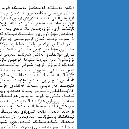
دېگەن مەسىلىگە كەلسەك،بۇ مەسىلىگە قارىتا ئۇ
خىتاي نوپۇسىنى ماكانلاشتۇرۇشقا زىمىن تېپىشت
قۇرۇلۇشى» نى ئەمەلىيلەشتۈرۈش ئۈچۈن ئىستراتې
ئۇلار بۇ جاينىڭ بىخەتەرلىكىنى كاپالەتلەندۈر
تارتىشقا رازى. شۇ ۋەجىدىن ئۇلار ئالدى بىلەن ب
جۈملىدىن ئۇيغۇرلارنى يوق قىلىشنىڭ نىيىتىگە ك
بۇ سەۋەب نۆۋەتتە خىتاي كومپارتىيىسى ۋە ھۆكۈمى
سالار قاتارلىق تۈرك مۇسۇلمان خەلقلىرى، تۇڭ
خەلقلىرى جۇملىدىن ئۇيغۇر خەلقىنى مىللەت سۈپ
شەرتى بولالمايدۇ. بەلكىم شەرتلىك سەۋەبى بو
قۇرۇلۇشى» دىن ئىبارەت دۇنياغا خوجايىن بولۇش
ئەمەلگە ئاشۇرۇش ئۈچۈن شەرقىي تۈركىستاندىكى 
ئۇيغۇر مىللىتىنى باستۇرۇش، ئاسسىمىلياتسىيە ق
ئۇلارنىڭ « شىنجاڭ » نىڭ ئامانلىقنى ساقلا
ئاساسەن تىنچ رايون. خىتاي ھۆكۈمىتىنىڭ مەر
كۆپچىلىك ھەر قايسي مىللەت خەلقلىرى جۇملىد
خالايدىغانلىقنى ئاستىرتىن بىلىدۇ، ھەمدە بۇ راي
ئايدىڭ، چۈنكى بۇ رايوندا تېررورلۇق ھەركىتىنى
ئەمەس، تېررورلۇق ھەركىتىنىڭ ئەزەلدىن مەنبەسى
ھەرىكىتى قىلشقا ھاجەتلىك خام ئەشيا ۋە ماددى
بۇ جايدا ئانچە- مۇنچە تېررورلوق ۋەقەلىرىنىڭ 
ئېتىقادنىڭ باستۇرۇلۇشى سەۋەپىدىن ئاز ساندىك
قىلشنىڭ مۇمكىنچىلىكىگە ئېرىشەلمەي، شەرق
تىنچىلىقسۇيەر ئەنئەنىسى ۋە ئىرادىسىگە يات بول