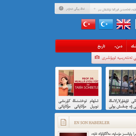
ئەڭ يېڭى خەۋەر
يە، قەلەمدىن قورالغا تۇتاشقان بىر
مۇساپىرنامە
ادلىق داھىيسى: «نېتاجى» سۇبھاس
 ئۇيغۇرلارغا ھىسسە 8-بۆلۈم
ادلىق داھىيسى: «نېتاجى» سۇبھاس
ىدىن ئۇيغۇرلارغا ھىسسە (01)
ىگەن قېرىنداشلىرىمغا خوش خەۋەر
ىك
-دىن
تارىخ
ەن ئارزۇ قىلغان تەشكىلاتلىرىمىز؟
ي تەنتەربىيە ئويۇنلىرى
ئىمىن: نىشاندىن قايغان نەفرەت
بى كىشىلەرنى ئادالەتلىك قىلامدۇ؟
ۇيغۇر ئانىلار تورى ۋە دىلدار ئەزىز
مۇئەللىم- چىقىش يولىمىز بارمۇ
كى ئۇيغۇرلارلانىڭ
ئىلھام توختىنىڭ كۈرىشى
ر خوش، ئەركىن ئاسىيا رادىيوسى
ى ۋە چىقىش يولى
نوبېل مۇكاپاتى مۇكاپاتى
قىسقىچە ئانىلىز
بىلەن شەرەپلەندۈرۈشكە
لايىقتۇر
EN SON HABERLER
ر؛ پايانسىز مۇساپە، مەڭگۈلۈك غايە،