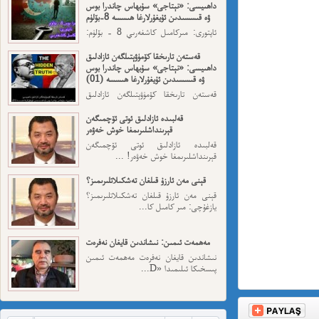
داھىيسى: «نېتاجى» سۇبھاس چاندرا بوس
ۋە قىسسىدىن ئۇيغۇرلارغا ھىسسە 8-بۆلۈم
ئاپتورى: مىركامىل كاشغەرىي 8 - بۆلۈم:
ئەڭ ئاخىرقى قەسەم — ...
قەستەن تارىخقا كۆمۈۋېتىلگەن ئازادلىق
داھىيسى: «نېتاجى» سۇبھاس چاندرا بوس
ۋە قىسسىدىن ئۇيغۇرلارغا ھىسسە (01)
قەستەن تارىخقا كۆمۈۋېتىلگەن ئازادلىق
داھىيسى: «نېتاجى» سۇبھاس...
قەلبىدە ئازادلىق ئوتى ئۆچمىگەن
قېرىنداشلىرىمغا خوش خەۋەر
قەلبىدە ئازادلىق ئوتى ئۆچمىگەن
قېرىنداشلىرىمغا خوش خەۋەر! ...
قېنى مەن ئارزۇ قىلغان تەشكىلاتلىرىمىز؟
قېنى مەن ئارزۇ قىلغان تەشكىلاتلىرىمىز؟
يازغۇچى: مىر كامىل كا...
مەھمەت ئىمىن: نىشاندىن قايغان نەفرەت
نىشاندىن قايغان نەفرەت مەھمەت ئىمىن
پىسخىكا ئىلىمىدا «D...
مەمەت ئىمىن : ئادالەتسىزلىك ئازابى
كىشىلەرنى ئادالەتلىك قىلامدۇ؟