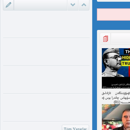
ئادالەتسىزلىك ئازابى كىشىلەرنى ئادالەتلىك
قىلامدۇ؟ مەمەت ئ...
ئۇيغۇر ئانىلار تورى ۋە دىلدار ئەزىز
https://www.youtube.com/watch?
v=UKKoUwAETyU...
مۇئەللىم- چىقىش يولىمىز بارمۇ
چىقىش يولىمىز بارمۇ ؟ مۇئەللىم كىم بىر
غايە ، مەقسەت...
شۆھرەت ھوشۇر- خەيىر خوش، ئەركىن
ئاسىيا رادىيوسى
خەيىر خوش، ئەركىن ئاسىيا رادىيوسى!
شۆھرەت ھوشۇر ...
ۈۋېتىلگەن ئازادلىق
ۇبھاس چاندرا بوس ۋە
ىسسە (01)
Tüm Yazarlar