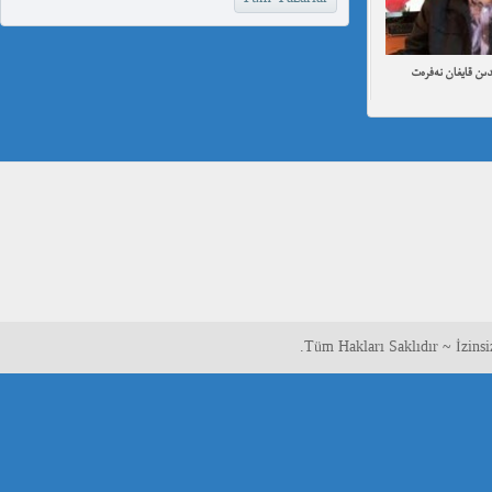
ىن قايغان نەفرەت