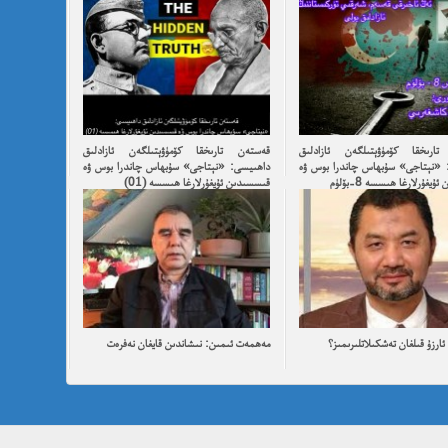
ارىخقا كۆمۈۋېتىلگەن ئازادلىق
قەستەن تارىخقا كۆمۈۋېتىلگەن ئازادلىق
 «نېتاجى» سۇبھاس چاندرا بوس ۋە
داھىيسى: «نېتاجى» سۇبھاس چاندرا بوس ۋە
يغۇرلارغا ھىسسە 8-بۆلۈم
قىسسىدىن ئۇيغۇرلارغا ھىسسە (01)
ارزۇ قىلغان تەشكىلاتلىرىمىز؟
مەھمەت ئىمىن: نىشاندىن قايغان نەفرەت