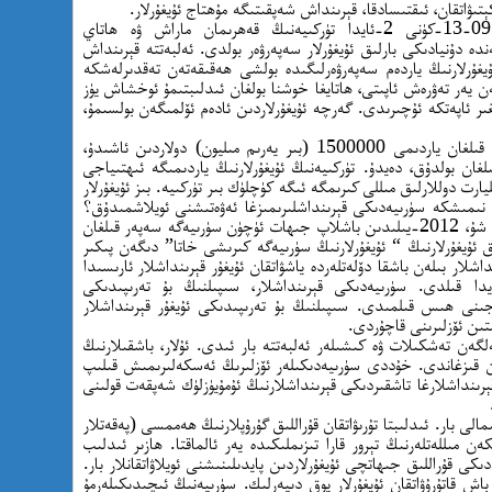
تىۋاتقان، ئىقتىسادقا، قېرىنداش شەپقىتىگە مۇھتاج ئۇيغۇرلار.
باشقا مىساللارنى قويۇپ تۇرساقمۇ، 2023-09-13-كۈنى 2-ئايدا تۈركىيەنىڭ قەھرىمان ماراش ۋە ھاتاي
ەندە دۇنيادىكى بارلىق ئۇيغۇرلار سەپەرۋەر بولدى. ئەلبەتتە قېرىنداش
يغۇرلارنىڭ ياردەم سەپەرۋەرلىگىدە بولشى ھەقىقەتەن تەقدىرلەشكە
ەن يەر تەۋرەش ئاپىتى، ھاتايغا خوشنا بولغان ئىدلىبتىمۇ ئوخشاش يۈز
ر ئاپەتكە ئۇچىرىدى. گەرچە ئۇيغۇرلاردىن ئادەم ئۆلمىگەن بولسىمۇ،
ئۇيغۇرلارنىڭ تۈركىيەدىكى يەر تەۋرەش ئاپىتىگە قىلغان ياردىمى 1500000 (بىر يەرىم مىليون) دولاردىن ئاشىدۇ،
وللار ياردەم قىلغان بولدۇق، دەيدۇ. تۈركىيەنىڭ ئۇيغۇرلارنىڭ ياردىمىگە ئىھتىياجى
دى؟ 85 مىليون نۇپۇسلۇق، يىللىق 850 مىليارت دوللارلىق مىللى كىرىمگە ئىگە كۈچلۈك بىر تۈركىيە. بىز ئۇيغۇرلار
نى نىمىشكە سۈرىيەدىكى قېرىنداشلىرىمىزغا ئەۋەتىشنى ئويلاشمىدۇق؟
سەۋەبىنى كۆپ ئويلاندىم. نىمە ئۈچۈن؟ سەۋەپ شۇ، 2012-يىلىدىن باشلاپ جىھات ئۈچۈن سۈرىيەگە سەپەر قىلغان
ق ئۇيغۇرلارنىڭ “ ئۇيغۇرلارنىڭ سۈرىيەگە كىرىشى خاتا” دىگەن پىكىر
اشلار بىلەن باشقا دۆلەتلەردە ياشۋاتقان ئۇيغۇر قېرىنداشلار ئارىسىدا
دا قىلدى. سۈرىيەدىكى قېرىنداشلار، سىپىلنىڭ بۇ تەرىپىدىكى
اجىنى ھىس قىلمىدى. سىپىلنىڭ بۇ تەرىپىدىكى ئۇيغۇر قېرىنداشلار
شتىن ئۆزلىرىنى قاچۇردى.
لگەن تەشكىلات ۋە كىشىلەر ئەلبەتتە بار ئىدى. ئۇلار، باشقىلارنىڭ
ن قىزغاندى. خۇددى سۈرىيەدىكىلەر ئۆزلىرىڭ ئەسكەلىرىمىش قىلىپ
ىنداشلارغا تاشقىردىكى قېرىنداشلارنىڭ ئۇمۇيۈزلۈك شەپقەت قولىنى
لى بار. ئىدلىبتا تۇرىۋاتقان قۇراللىق گۇرۇپلارنىڭ ھەممسى (پەقەتلار
ەن مىللەتلەرنىڭ تېرور قارا تىزىملىكىدە يەر ئالماقتا. ھازىر ئىدلىب
ى قۇراللىق جىھاتچى ئۇيغۇرلاردىن پايدىلىنىشنى ئويلاۋاتقانلار بار.
اش قاتۇرۇۋاتقان ئۇيغۇرلار يوق دىيەرلىك. سۈرىيەنىڭ ئىچىدىكىلەرمۇ