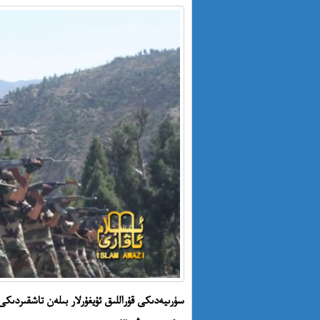
سۈرىيەدىكى قۇراللىق ئۇيغۇرلار بىلەن تاشقىردىكى ق