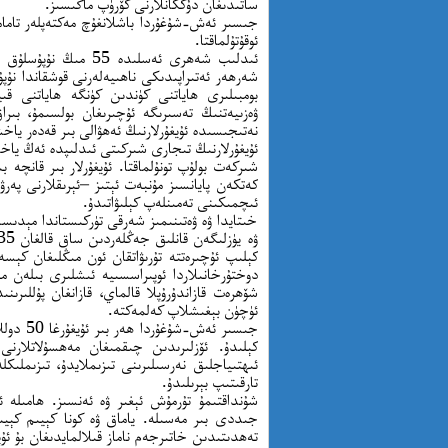
ساتىدىغان دۇككانلارنى كۆرۈپ ماڭىسىز.
جىسىر ئەش-شۇغۇردا باشلانغۇچ مەكتەپلەر تامامە
ئوقۇتۇلماقتا.
بومبىلىرى ھاياتنى كۈندىن كۈنگە ھاياتنى قىي
ۋەزىيەتنىڭ تەسىرىگە ئۇچىرىغان بولسىمۇ، بىرا
نەتىجىسىدە ئۇيغۇرلارنىڭ ئەھۋالى بىر قەدەر ياخ
ئۇيغۇرلارنىڭ تىجارى شىركىتى ئىدلىپدە ئەڭ ياخش
ئىچمىكىنى تەمىنلەپ كېلىۋاتىدۇ.
خىتايدا ۋە ۋەتىنىمىز شەرقى تۈركىستاندا مېدىسس
كېلىپ ئۇچىرەتتە تۇرىۋاتقان ئون مىڭلىغان كېس
دوختۇرخانىلاردا ئوپىراسسىيە ئىشلىرى بىلەن مەش
شۆھرەت قازاندۇرۇپلا قالماي، قازانغان پۇللىرىن
ئۈچۈن بېغىشلاپ كەلمەكتە.
جىسىر ئ
كېلىدۇ. ئۆزلىرىدىن چىقمىغان مەھسۇلاتلارنى
ئىھتىياجلىق نەرسىلىرىنى تىزىملايدۇ، تىزىملىكل
تارقىتىپ بېرىلىدۇ.
شۇنداقتىمۇ تۇرمۇش ئېغىر ۋە ئەنسىز. ھامىلە ئا
جىددى بىر مەسىلە. ياماق ۋە كونا كېيىم كېي
تەھدىتىدىن خاتىرجەم ناماز قىلالمايدىغان بۇ ئۇي