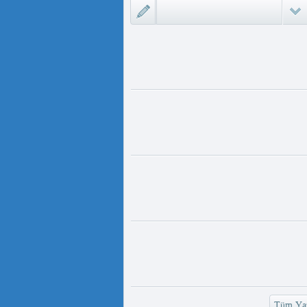
ىزلىك ئازابى كىشىلەرنى ئادالەتلىك
 مەمەت ئ...
ئۇيغۇر ئانىلار تورى ۋە دىلدار ئەزىز
https://www.youtube.com/
v=UKKoUwAET
مۇئەللىم- چىقىش يولىمىز بارمۇ
لىمىز بارمۇ ؟ مۇئەللىم كىم بىر
ەقسەت...
رەت ھوشۇر- خەيىر خوش، ئەركىن
ئاسىيا رادىيوسى
وش، ئەركىن ئاسىيا رادىيوسى!
وشۇر ...
Tüm Yaz