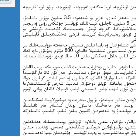
ن ئۇيغۇرچە، ئورتا مەكتەپ ئەرەپچە- ئۇيغۇرچە، تولۇق ئورتا ئەرەپچە
ئىدلىب شەھرى ئەسلىدە 55 مىڭ نۇپۇسلۇق بىر شەھەر ئىدى. ھازىر بۇ شەھەردە 3،5 مىليون نۇپۇس ياشايدۇ.
شەرھەر ئەتىراپىدىكى ناھىيەلەرنى قوشقاندا نۇپۇس 5 مىليون. ئاچلىق، كېسەللىك، تۇيۇقسىز چۈشكەن رۇس ۋە رىجىم
ىنلاشتۇرماقتا. گەرچە ئۇيغۇر جەمىيىتىنىڭ كۈندىلىك تۇرمۇشى بۇ
ق ئۇيغۇر رەھبەرلەرنىڭ كىرزىسقا قارشى تەشكىلاتچىلىق قابىلىيىتى
شى.
ى ئىشلەۋاتقان ۋە پايدا ئېلىش نىسپىتى جەھەتتە مۇۋاپىقىيەتلىك بىر
شىركەت بولۇپ تونۇلماقتا. ئۇيغۇرلار بىر قانچە بىنزىن ئىستاسيونى ئىشلىتىپلا قالماي، 800 دۆنۈم زەيۇنلۇق باغ، كەڭ
كەتكەن پايانسىز مۇنبەت ئېتىز –ئېرىقلارنى پەرۋىش قىلىپ ھالال ئەمگىكى بىلەن 10 مىڭ ئۇيغۇر نۇپۇسنىڭ يىمەك-
ىنا ئۇنۋىرسىتلىرىنى پۈتتۈرۈپ، ھىجرەت قىلىپ سۈرىيەگە بېرىپ قالغان
ۋە يۈزلىگەن قانلىق جەڭلەردىن ساق قالغان 35 ئەتىراپىدىكى ئۇيغۇر دوختۇر، ئىدلىبدىكى ھەر كۈن تاڭ قاراڭغۇسىدا
ەللەرگە شىپا بولۇپلا قالماي، كېچىلىرى ۋە دەم ئېلىش كۈنلىرى چوڭ
خۇل بولماقتا. ئۇيغۇر دوختۇرلار ئىدلىبتا شەرقى تۈركىستانلىقلارغا
ىدىن ئۆزى ئىھتىياچلىق قىسمىنى ئېلىپ قېلىپلا، قالغان پۇلنى ئۇمۇم
ەش-شۇغۇردا ھەر بىر ئۇيغۇرغا 50 دوللاردىن مائاش بىرىلىدۇ. بۇ پۇل تىجارەت ۋە دوختۇرلارنىڭ ئەمگىكىدىن
 بولسا، ھەر مەھەللىگە مەسئۇل بولغان كىشىلەر ھەر ئائىلىنىڭ
ەر توپلىنىدۇ ۋە شەھەردىن كاميون بىلەن ئېلىپ كېلىنىپ ئائىلىلەرگە
ياللار، بۇۋاقلار، سەبى بالىلاردا ئۇزۇقلۇق يېتىشمەسلىك ھەقىقەتەن
ىشتىن، يوقسۇللۇقتىن ھېچكىم شىكايەتچى ئەمەس. ۋەتەندە خىتاي
غۇر قېرىنداشلىرىمىز، بۇ يەردە تۇيۇقسىز چۈشۈدىغان بومبا تەھدىتىدىن