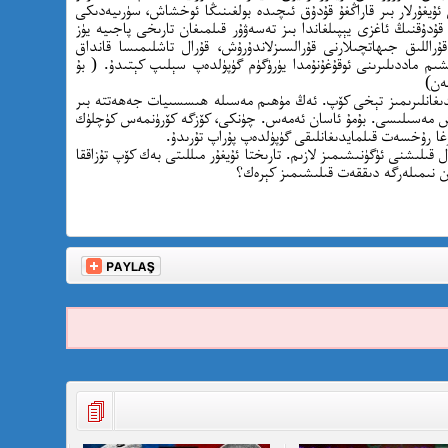
ئۇيغۇرلار بىر قاراڭغۇ قۇدۇق ئىچىدە بولغىنىڭا ئوخشاش، سۈرىيەدىكى
 قۇدۇقنىڭ ئاغزى يېپىلغاندا بىز تەسەۋۇر قىلمىغان تارىخى پاجىيە يۈز
اللىق جىھاتچىلارنى قۇرالسىزلاندۇرۇش، قۇرال تاشلىمىسا قانداق
شىم ماددىلىرىنى ئوقۇغۇنۇمدا يۈرۈگۈم گۈپۈلدەپ سېلىپ كېتىدۇ. ( بۇ
ەن)
ىلىدىغانلىرىمىز تېخى كۆپ. ئەڭ مۈھىم مەسىلە ھىسسىيات جەھەتتە بىر
تىش مەسىلىسى. بۇمۇ ئاسان ئەمەس. چۈنكى، كۆزگە كۆرۈنمەس كۈچلۈك
ا رۇخسەت قىلمايدىغانلىقى گۈپۈلدەپ پۇراپ تۇرىدۇ.
ل قىلىشنى ئۈگۈنىشىمىز لازىم. تارىختا ئۇيغۇر مىللىتى بەك كۆپ تۇزاققا
 نىمىلەرگە دىققەت قىلىشىمىز كېرەك؟