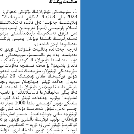
ھىكمەت يېڭىتاڭ
1. سۈرىيەدىكى ئۇيغۇرلارنىڭ بۇگۈنكى ئەھۋالى؛
ۋىلايىتىنىڭ جەنۇبىدا ئەل قائىدە تەشكىلاتىنى
دىن ئارتۇق ئەسكەرنىڭ يارىلانغانلىقىنى يازد
ئەسكەرلىرىنىڭ ئاستىغا قويۇلغان بومبىنى پارتلىت
مەديالىرىدا ئېلان قىلىندى.
گەرچە چەتئەلدە پائالىيەت قىلىۋاتقان ئۇيغۇر تە
مەدياسىدا بەك يەر ئالمىسىمۇ، سۈرىيەدىكى جىھ
دۈنيا مەدياسىدا ئۇيغۇرلارنىڭ كۈنتەرتىپكە كېلى
قانداق ياشايدۇ؟ بۇ ھەقتە قىسقىچە مەلۇمات بېر
سۈرىيەدىكى ئۇيغۇرلار، سۈرىيەنىڭ ئىدلىب شەھ
مەيدان جەڭدە ئۇيغۇر جىھاتچىلار سۈرىيە رىجى
بايرىقى ئاستىغا توپلانغان ئۇيغۇرلار بۇ ناھىيەدە 
يىلدىكى نۇپۇس كۆپىيىشى يىلدا 1000 نەپەر ئەتىراپىدا بولماقتا.
جىسىر ئەش-شۇغۇر شەھرىنىڭ دۆلەت تىلى ئۇيغ
ئۆيلەنگەن بولۇپ، ئۇلارنىڭ بالىلىرى ئۇيغۇر. بۇ 
ئاياللىرىمۇ ئۇيغۇر تىلى ۋە ئۆرپە – ئادەتلىرىنى م
كوچىغا چىقسىڭىز ئۇيغۇر ئاشخانىلىرى، ناۋاي