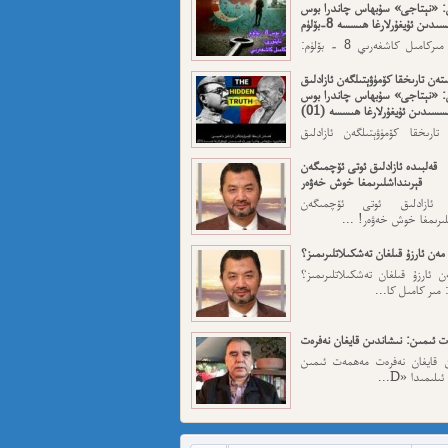
: «نېتاجى» سۇبھاس چاندرا بوس
ىدىن ئۇيغۇرلارغا ھىسسە 8-بۆلۈم
ئاپتورى: مىركامىل كاشغەرىي 8 - بۆلۈم:
رقى قەسەم — ...
تەن تارىخقا كۆمۈۋېتىلگەن ئازادلىق
: «نېتاجى» سۇبھاس چاندرا بوس
سسىدىن ئۇيغۇرلارغا ھىسسە (01)
تارىخقا كۆمۈۋېتىلگەن ئازادلىق
: «نېتاجى» سۇبھاس...
قەلبىدە ئازادلىق ئوتى ئۆچمىگەن
قېرىنداشلىرىمغا خوش خەۋەر
ە ئازادلىق ئوتى ئۆچمىگەن
لىرىمغا خوش خەۋەر! ...
مەن ئارزۇ قىلغان تەشكىلاتلىرىمىز؟
 ئارزۇ قىلغان تەشكىلاتلىرىمىز؟
 مىر كامىل كا...
 ئىمىن: نىشاندىن قايغان نەفرەت
ن قايغان نەفرەت مەھمەت ئىمىن
لىمىدا «D...
مەت ئىمىن : ئادالەتسىزلىك ئازابى
كىشىلەرنى ئادالەتلىك قىلامدۇ؟