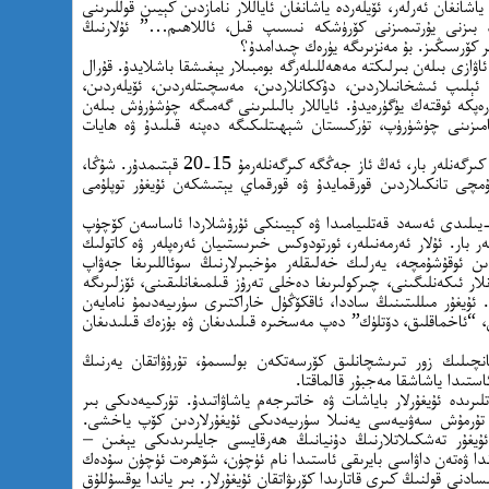
شانغان ئەرلەر، ئۆيلەردە ياشانغان ئاياللار نامازدىن كېيىن قوللىرىنى
ىم، بىزنى يۇرتىمىزنى كۆرۈشكە نىسىپ قىل، ئاللاھىم…” ئۇلارنىڭ
ر كۆرسىڭىز. بۇ مەنزىرىگە يۈرەك چىدامدۇ؟
اۋازى بىلەن بىرلىكتە مەھەللىلەرگە بومبىلار يېغىشقا باشلايدۇ. قۇرال
 ئېلىپ ئىشخانىلاردىن، دۇككانلاردىن، مەسچىتلەردىن، ئۆيلەردىن،
ەپكە ئوقتەك يۈگۈرەيدۇ. ئاياللار بالىلىرىنى گەمىگە چۈشۈرۈش بىلەن
امىزىنى چۈشۈرۈپ، تۈركىستان شېھىتلىكىگە دەپنە قىلىدۇ ۋە ھايات
ئۇيغۇرلار ئىچىدە 200 قېتىمدىن ئارتۇق جەڭگە كىرگەنلەر بار، ئەڭ ئاز جەڭگە كىرگەنلەرمۇ 15-20 قېتىمدۇر. شۇڭا،
ۇمچى تانكىلاردىن قورقمايدۇ ۋە قورقماي يېتىشكەن ئۇيغۇر توپلۇمى
ىسىر ئەش-شۇغۇرنىڭ كونا ئاھالىلىرى 2011-يىلىدى ئەسەد قەتلىيامىدا ۋە كېيىنكى ئۇرۇشلاردا ئاساسەن كۆچۈپ
ر بار. ئۇلار ئەرمەنىلەر، ئورتودوكس خىرىستىيان ئەرەپلەر ۋە كاتولىك
ىن ئوقۇشۇمچە، يەرلىك خەلىقلەر مۇخبىرلارنىڭ سوئاللىرىغا جەۋاپ
لار ئىكەنلىگىنى، چىركولىرىغا دەخلى تەرۇز قىلمىغانلىقىنى، ئۆزلىرىگە
 ئۇيغۇر مىللىتىنىڭ ساددا، ئاقكۆڭۈل خاراكتىرى سۈرىيەدىمۇ نامايەن
ى، “ئاخماقلىق، دۆتلۈك” دەپ مەسخىرە قىلىدىغان ۋە بۇزەك قىلىدىغان
انچىلىك زور تىرىشچانلىق كۆرسەتكەن بولسىمۇ، تۇرۇۋاتقان يەرنىڭ
استىدا ياشاشقا مەجبۇر قالماقتا.
تلىرىدە ئۇيغۇرلار باياشات ۋە خاتىرجەم ياشاۋاتىدۇ. تۈركىيەدىكى بىر
 تۇرمۇش سەۋىيەسى يەنىلا سۈرىيەدىكى ئۇيغۇرلاردىن كۆپ ياخشى.
ئۇيغۇر تەشكىلاتلارنىڭ دۇنيانىڭ ھەرقايسى جايلىرىدىكى يېغىن –
اندا ۋەتەن داۋاسى بايرىقى ئاستىدا نام ئۈچۈن، شۆھرەت ئۈچۈن سۇدەك
ادنى قولنىڭ كىرى قاتارىدا كۆرىۋاتقان ئۇيغۇرلار. بىر ياندا يوقسۇللۇق