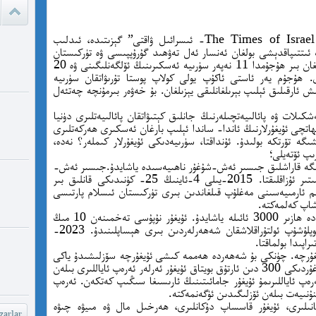
ئادالەتس
قىلامدۇ؟
2023.يىلى 8.ئاينىڭ 2-كۈنى ئىسرائىلنىڭ“ The Times of Israel- ئىسرائىل ۋاقتى” گېزىتىدە، ئىدلىب
ڭ ئىتتىپاقدېشى بولغان ئەنسار ئەل تەۋھىد گۇرۇپپىسى ۋە تۈركىستان
ئىسلام پارتىيىسى (تىپ) تەرىپىدىن ئېلىپ بېرىلغان بىر ھۇجۇمدا 11 نەپەر سۈرىيە ئەسكىرىنىڭ ئۆلگەنلىگىنى ۋە 20
watch?
ى. ھۇجۇم يەر ئاستى ئاكۇپ يولى كولاپ پوستا تۇرىۋاتقان سۈرىيە
yU...
ىش ئارقىلىق ئېلىپ بېرىلغانلىقى يېزىلغان. بۇ خەۋەر بىرمۇنچە چەتئەل
شكىلات ۋە پائالىيەتچىلەرنىڭ جانلىق كېتىۋاتقان پائالىيەتلىرى دۈنيا
چىقىش يو
اتچى ئۇيغۇرلارنىڭ ئاندا- ساندا ئېلىپ بارغان ئەسكىرى ھەركەتلىرى
غايە ، م
شىگە تۆرتكە بولىدۇ. ئۇنداقتا، سۈرىيەدىكى ئۇيغۇرلار كىملەر؟ نەدە،
ىپ ئۆتەيلى؛
رىگە قاراشلىق جىسىر ئەش-شۇغۇر ناھىيەسىدە ياشايدۇ.جىسىر ئەش-
شۆھ
شۇغۇر تۈركىيەنىڭ ھاتاي ۋىلايىتىگە 20 كىلومىتىر ئۇزاقلىقتا. 2015-يىلى 4-ئاينىڭ 25- كۈنىدىكى قانلىق بىر
م ئارمىيەسىنى مەغلۇپ قىلغاندىن بىرى تۈركىستان ئىسلام پارتىسى
خەيىر خ
ياشاپ كەلمەكتە.
شۆھرەت ھ
ئەڭ يېڭى مەلۇماتلارغا ئاساسلانغاندا بۇ ناھىيەدە ھازىر 3000 ئائىلە ياشايدۇ. ئۇيغۇر نۇپۇسى تەخمىنەن 10 مىڭ
ئەتىراپىدا بولۇپ، چەتئەلدە ئۇيغۇر ئەڭ كۆپ توپلۇشۇپ ئولتۇراقلاشقان شەھەرلەردىن بىرى ھېساپلىنىدۇ. 2023-
ۇرچە. چۈنكى بۇ شەھەردە ھەممە كىشى ئۇيغۇرچە سۆزلىشىدۇ ياكى
ئۇيغۇرچە تىلنى چۈشۈنەلەيدۇ. جىسىر ئەش-شۇغۇردىكى 300 دىن ئارتۇق بويتاق ئۇيغۇر ئەرلەر ئەرەپ ئاياللىرى بىلەن
ئەرەپ ئاياللىرىمۇ ئۇيغۇر جامائىتىنىڭ ئارىسىغا سىڭىپ كەتكەن. ئەرەپ
ەمنۇنىيەت بىلەن ئۆزلىگىدىن ئۈگەنمەكتە.
خانىلىرى، ئۇيغۇر قاسساپ دۇكانلىرى، ھەرخىل مال ۋە مىيۋە چىۋە
arlar