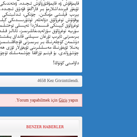
قايمۇقۇش ۋە قايمۇقتۇرۇلۇش ئىچىدە. ۋەتەندىكى 
ئۇيغۇر قېرىنداشلارمۇ بىر قاراڭغۇ قۇدۇق ئىچىدە.
بېرىپ قېلىشى مۇمكىن. چۈنكى، ئىدلىبتىكى قۇر
يوقۇتۇش توغرۇلۇق دۆلەتلەر ئوتتۇرىسىدىكى كېلى
توغرۇلۇق كېيىنكى قىسىملاردا تەپسىلى توختىلىم
سۈرىيە توغرۇلۇق سۆزلەيدىغانلىرىمىز، ئانالىز ق
بىرىمىزنى ئايرىپ تۇرغان سىپىلنى قانداق يىقى
دۈشمەن كۈچلەرنىڭ بىر بىرىمىزنى قۇچاقلىشىمىزغ
يەنىلا ئۇيغۇرنىڭ مەسىلىلىرىنى ئۇيغۇرلار ئۆزى ھە
چۈشۈرۈلدى. بۇ قېتىم تۇزاققا چۈشمەسلىك ئۈچۈن
داۋامىنى كۈتۈڭ!
4658 Kez Görüntülendi.
Yorum yapabilmek için
Giriş
yapın.
BENZER HABERLER