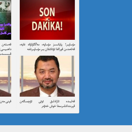
مۇساپىر؛ پايانسىز مۇساپە، مەڭگۈلۈك غايە،
قەستەن ت
قەلەمدىن قورالغا تۇتاشقان بىر مۇساپىرنامە
داھىيسى:
قىسسىدىن ئۇ
قەلبىدە ئازادلىق ئوتى ئۆچمىگەن
قېنى مەن ئ
قېرىنداشلىرىمغا خوش خەۋەر