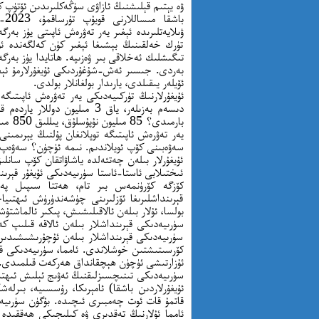
ۋە يېتىم قېلىشنىڭ ئازاۋى سۈڭەكلىرىدىن ئۆتۈپ كې
ۋىلايەتلىرىدە ئېغىر يەر تەۋرەش ئاپىتى يۈز بەرگ
تۈرك خەلقىنىڭ بېشىغا ئېغىر كۈن كەلگەندە ئۇ
تىگىشلىك ئەخلاقى بىر ۋەزىپە. ھاتايدا يۈز بەرگ
بەردى. جىسىر ئەش-شۇغۇردىكى ئۇيغۇرلارمۇ ئېغى
ئۆيلەر يىقىلدى، يارىدار بولغانلار بولدى.
دىسەم بەزىلەر، ياق 3 مىليون د
بارمى
يەر تەۋرەش ئاپىتىگە توپلانغان پۇلنىڭ يېرىمى
ئۇيغۇرلار بىلەن چەتئەلدە ياشاۋاتقان كۆپ سانلى
ئىختىلابى ئاستا-ئاستا سۈرىيەدىكى ئۇيغۇر قېرىند
كۆزگە كۆرۈنمەس بىر تام، ھەتتا سىپىل پەي
قېرىنداشلىرىغا ئۆزلىرىنى چۈشەندۈرۈش ئىھتىي
بولسا، ئۇلار بىلەن ئالاقىلىشىش، پىكىر ئالماشتۇ
سۈرىيەدىكى قېرىنداشلار بىلەن ئالاقە قىلىپ كە
سۈرىيەدىكى قېرىنداشلار بىلەن ئۇچۇرىشىشىدى
كۆرسىتىشتىن خوشلاندى. ئامما، سۈرىيەدىكى قېر
ئۇزارتىشى ئۈچۈن ھېچقانداق ھەركەت قىلمىدى.
سۈرىيەدىكى تىنىچسىزلىقنىڭ ئەۋىج ئېلىش ئىھتىما
ئۇيغۇرلاردىن باشقا) ئامېرىكا، رۇسسىيە، بىرلەشك
قاتمۇ قات ئوت چەمبىرى ئىچىدە. بۇگۈن سۈرىيەدىك
ئامما ئۇلارنىڭ تەقدىرى ۋە كىلىجىكى ھەققىدە ب