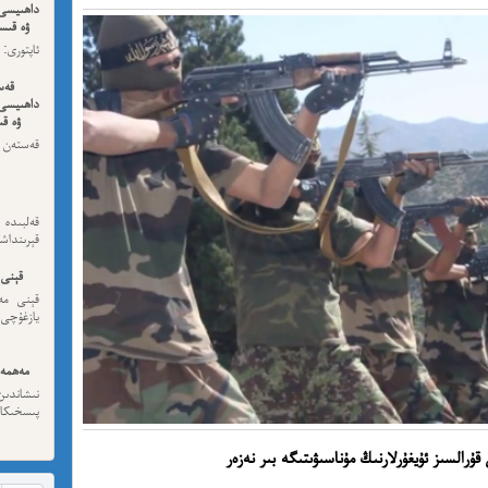
داھىيسى
ۋە قىسس
ئەڭ ئاخى
قەس
داھىيسى
ۋە قى
قەستەن 
داھىيسى
قەلبىد
قېرىنداش
قېنى 
قېنى مەن
يازغۇچى:
مەھمەت
نىشاندى
پىسخىكا ئى
ۇرالسىز ئۇيغۇرلارنىڭ مۇناسىۋىتىگە بىر نەزەر
مە