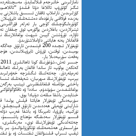
نامازلىرىنى خاتىرجەم قىلالمايدۇ. مەسچىتلەردە يا
ئىگىز كۆتۈرۈپ ئاللاغا دۇئا قىلىدۇ “ئاللاھ
كۆزلىرىدىن تاراملاپ ئاققان ئىسسىق ياشلارنى بى
بەزىدە قولاقنى يارغۇدەك دەششەتلىك ئايرۇپىلان ئ
كۆتۈرەلىگۈچىلىك كۇچى بار ئەرلەر قۇراللىرىنى
ئېتىزلاردىن، باغلاردىن يۈگۈرەپ ئوق چىققان تەر
ئاۋارە. ئۇرۇشتىن كېيىن شېھىت بولغانلارنىڭ ن
قالغانلار يەنە ھاياتنى داۋاملاشتۇرىدۇ.
بومبىدىن، ئوقتىن، ئۇرۇش ئايرۇپىلانىدىن، ھۇج
پەقەت سۈرىيەدىلا بار.
ج
كەتكەن بولۇپ، ئاز ساندا قالغان يەرلىك ئاھالىلە
ئەرەپلەردۇر. چەتئەلنىڭ ئىڭىلىزچە خەۋەرلىرىد
بېرىپ، ئۇيغۇرلارنىڭ مىھرىبان، شەپقەتلىك ئىنسان
ياخشى مۇئامىلە قىلغانلىقلىرىنى ئېيتىپ بەرگەن.
بولغانلىغىدىن سۈيۈندۈم. ساددا ۋە ئاقكۆڭۈللۈكن
خىتايدىن باشقا مىللەت دۈنيادا يوق.
سۈرىيەدىكى ئۇيغۇرلار ھاياتتا قېلىش يولىدا ق
شارايىتى تۈپەيلى ھەددىدىن ئارتۇق قىيىنچىلىق ئ
تۈركىيە، ياۋرۇپا، ئامېرىكا ۋە باشقا غەرىپ دۆلە
قىسىم ئۇيغۇرلار سەدىقىگە مۇھتاج ياشىسىمۇ،
چەتئەلدىكى ئۇيغۇرلارنىڭ توي- مەرىكىلىرى، 
مۇراسىملرى ھەشەمەتلىك ئۆتكۈزۈلىۋاتىدۇ. بىر ي
ئېقىپ ئىسراپ قىلىنىۋاتقان ئىقتىسات ۋە بۇ ئىقتىس