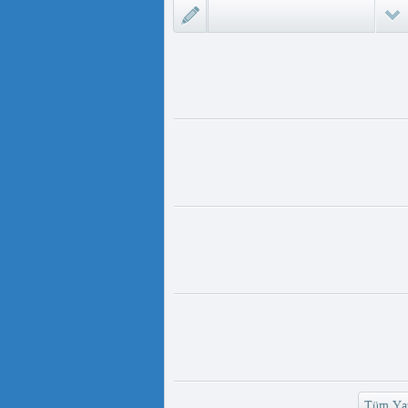
ىزلىك ئازابى كىشىلەرنى ئادالەتلىك
 مەمەت ئ...
ئۇيغۇر ئانىلار تورى ۋە دىلدار ئەزىز
https://www.youtube.com/
v=UKKoUwAET
مۇئەللىم- چىقىش يولىمىز بارمۇ
لىمىز بارمۇ ؟ مۇئەللىم كىم بىر
ەقسەت...
رەت ھوشۇر- خەيىر خوش، ئەركىن
ئاسىيا رادىيوسى
وش، ئەركىن ئاسىيا رادىيوسى!
وشۇر ...
Tüm Yaz