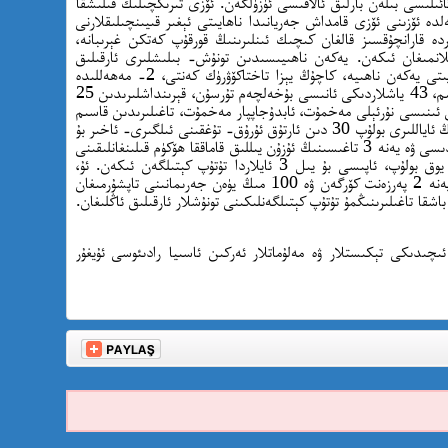
ائىلىسى بىلەن بارلىق ئالاقىسى ئۈزۈلگەن. ئۆزى تىرىكچىلىك قىلىشقا
ىن بۇيان چەت ئەلدە ئۆزىنى ئۆزى قامداش جەريانىدا ناھايىتى ئېغىر قىيىنچىلىقلارنى
ە قارانچۇقسىز قالغان كىچىك ئىنلىرىنىڭ قورقۇپ كەتكن غېرىبانە،
پلانمىغان ئىكەن. يەكەن ناھىيىسىدىن تونۇش- بىلىشلىرى ئارقىلىق
سۈرۈشتۈرۈپ ئېنىقلىشىچە، ئۇنىڭ قەشقەر ۋىلايىتى يەكەن ناھىيە، كاچۇڭ يېزا تاختاكۆۋرۈك كەنتى، 2- مەھەللىدە
ئولتۇرۇشلۇق، 45 ياشلىق دادىسى مەخمۇت سايىم، 43 ياشلاردىكى ئانىسى بۇخەلچەم تۇرسۇن، قېرىنداشلىرىدىن 25
 مەخمۇت، 20 ياشقا كىرگەن ئىنىسى نۇرئېلى مەخمۇت، ئابدۇجاپپار مەخمۇت، تاغىلىرىدىن قاسىم
سايىم، ھېكىم سايىم، ئابلىمىت سايىم ۋە ئۇلارنىڭ ئاياللىرى بولۇپ 30 دىن ئارتۇق ئۇرۇق- تۇغقىنى ئىلگىرى- ئاخىر بۇ
يىل ئىچىدە لاگېر ۋە تۈرمىلەرگە قامالغان. ئۇ، دادىسى ۋە يەنە 3 تاغىسىنىڭ ئۇزۇن يىللىق قاماققا ھۆكۈم قىلىنغانلىقىنى
ئاڭلىغان. ئەمما ئۇلار ھەققىدە ئېنىق مەلۇمات يوق بولۇپ، ئاپىسى بۇ يىل 3 ئايلاردا تۇتۇپ كېتىلگەن ئىكەن. ئۇ،
دائىرىلەرنىڭ ئۇنىڭ دادىسىنى پىلاندىن ئارتۇق يەنە 2 پەرزەنت كۆرگەن ۋە 100 مىڭ يۈەن جەرىمانىنى تاپشۇرمىغان
شقا تاغىلىرىنىڭمۇ تۇتۇپ كېتىلگەنلىكىنى تونۇشلار ئارقىلىق ئاڭلىغان.
ىدىكى تېكىستلار ۋە مەلۇماتلار ئەركىن ئاسىيا رادىئوسى ئۇيغۇر