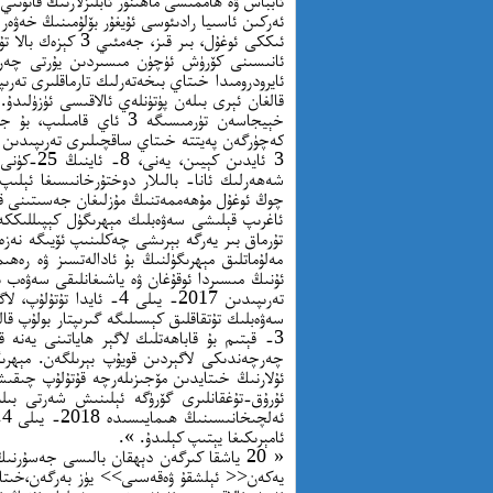
ئابباس ۋە ھاممىسى ماھىنۇر ئابلىزلارنىڭ قانۇنىي
ئايرودرومىدا خىتاي بىخەتەرلىك تارماقلىرى تەرىپى
خېيجاسەن تۈرمىسىگە 3 ئاي
كەچۈرگەن پەيتتە خىتاي ساقچىلىرى تەرىپىدىن ئانا
3 ئايدىن 
چوڭ ئوغۇل مۇھەممەتنىڭ مۇزلىغان جەسىتىنى قولى
ئاغرىپ قېلىشى سەۋەبلىك مېھرىگۈل كېپىللىككە 
تۇرماق بىر يەرگە بېرىشى چەكلىنىپ ئۆيىگە نەزەر
مەلۇماتلىق مېھرىگۈلنىڭ بۇ ئادالەتسىز ۋە رەھ
ئۇنىڭ مىسىردا ئوقۇغان ۋە ياشىغانلىقى سەۋەب 
چەرچەندىكى لاگېردىن قويۇپ بېرىلگەن. مېھرىگۈ
ئۇلارنىڭ خىتايدىن مۆجىزىلەرچە قۇتۇلۇپ چىقىش
ئۇرۇق-تۇغقانلىرى گۆرۈگە ئېلىنىش شەرتى بىل
ئامېرىكىغا يېتىپ كېلىدۇ. ».
يەكەن<< ئېلشقۇ ۋەقەسىى>> يۈز بەرگەن،خىتاي 