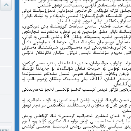
دۇسالام ،ياسىنجانلار قانۇنىي رەسمىيەتسىز تۇتقۇن قىلىنغان.
ئادالەتس
ىلىق كۆزگە كۆرۈنگەن كارخانىچى ئابدۇغاپپار ئابدۇرۇسۇلنىڭ ئايالى
قىلامدۇ؟
ى ئائىلىسىگە قايتۇرۇلمىغان)؛ ئىنىسى ئابدۇقادىر ۋە ئۇنىڭ ئايالى؛
جەمىلە خانىم، قەشقەر سەمەن ساياھەت گۇرۇھىنىڭ باش دىرېكتورى،
watch?
انىڭ ئايالى دىلنۇر ھۈسەيىن ۋە بىر ئوغلى، قەشقەرلىك تىجارەتچى
yU...
ۋە مەرىپەتپەرۋەر ئابدۇراھمان ھەسەننىڭ 30 ئوقۇتقۇچىلىق قىلىپ، پىنسىيەگە چىققان 69 ياشلىق ئانىسى ۋە ئايالى،
مەسئۇلى تۇرسۇنجان بەكرىنىڭ ئايالى، خوتەنلىك تىجارەتچى ئادىل
ىلە ئەزالىرى،قەشقەردىكى تېرە مەھسۇلاتلىرى شىرىكىتىنىڭ مەسئۇلى
چىقىش يو
انتى مەريەم سۇلتاننىڭ ئاپىسى ئايگۈل سۇلتان قاتارلىقلار قانۇنىي
غايە ، م
ەدە ياشاۋاتقان، 1988- يىلى قۇمۇلدا تۇغۇلۇپ چوڭ بولغان، خىتاي تىلىدا مائارىپ تەربىيەسى كۆرگەن،
ىرىدە ئوقۇغان ۋە خىزمەت قىلغان شۇنىڭدەك بۇ جەرياندا ئۆزىنىڭ
شۆھ
 قۇرغان زۇلخۇمار ئىسھاقنىڭ غەربىي شىمال مىللەتلەر ئىنستىتۇتىدا
ئوقۇغاندىن كېيىن قۇمۇلدا بىر ئۆمۈر ھۆكۈمەت خىزمىتىنى قىلغان، 2017- يىلى پېنسىيەگە چىققان زۆھرەم تالىپ ۋە
خەيىر خ
 قىلىنغان.
شۆھرەت ھ
ىجارەتچى ئۆزگۈر ئايدىن كېسلىپ گەنسۇ ئۆلكىسى لەنجۇ شەھەرىدىكى
ئىمىن ياقوپنىڭ ئۇرۇق- تۇغغان قېرىنداشلىرى ۋە قۇدا- باجالىرى ۋە
ئۇيغۇر ئايال ۋە سەئۇدى ئەرەبسىتانلىققا نىكاھلانغان بىر نەپەر ئۇيغۇر
ىنغان.
ى « خىتاي ئىشلىرى ئىجىرائىيە كومىتېتى» نىڭ گۇۋاھلىق بېرىش
ىيا رادىئو ئىستانسىيىسى ئۇيغۇر بۆلۈمىنىڭ دىكتورى گۇلچېھرە قىيۇم
جەمەتىدىن 23 ئادەم ۋە ئۇيغۇر سىياسىي پائالىيەتچىسى روشەن ئابباسنىڭ ھەدىسى گۈلشەن
arlar