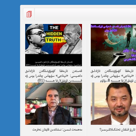
ارىخقا كۆمۈۋېتىلگەن ئازادلىق
قەستەن تارىخقا كۆمۈۋېتىلگەن ئازادلىق
 «نېتاجى» سۇبھاس چاندرا بوس ۋە
داھىيسى: «نېتاجى» سۇبھاس چاندرا بوس ۋە
يغۇرلارغا ھىسسە 8-بۆلۈم
قىسسىدىن ئۇيغۇرلارغا ھىسسە (01)
ارزۇ قىلغان تەشكىلاتلىرىمىز؟
مەھمەت ئىمىن: نىشاندىن قايغان نەفرەت