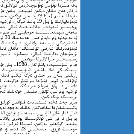
يەنە مىسردا ئوقۇغان ئوقۇغۇچىلاردىن كورلالىق ئاب
تارقاق ھەج قىلغان دېگەن ئەيىبلەش بىلەن غۇلج
مەرھابا خانىم (جازا لاگېردا جان ئۈزگەن، جەسىت
ئابدۇغاپپارنىڭ بۇ يىل 19 ياشقا كىرگەن، تۈركىيەدە ئوقۇپ كەلگەن ئوغلى ئابۇزەر تۇتقۇن قىلىنغان.
پروفېسسور ئابدۇقادىر جالالىدىننىڭ ئايالى 
سەمەن مېھمانخانىسىنىڭ خوجايىنى ئىبراھىم مۇس
قەشقەردىكى تېرە مەھسۇلاتلىرى شىرىكىتىنىڭ 
ئابدۇقادىرنىڭ شەرقىي تۈركىستاندا قالغان ئائ
تۇرسۇنجان بەكرىنىڭ ئايالى، موسكىۋادا ئاسپىر
رەسمىيەتسىز جازا لاگېرغا سۇلانغان.
ھازىر شىۋېتسىي
بېيجىڭدىكى ئەڭ ياخشى ئۇنىۋېرسىتېتلارنىڭ ب
رازىلىقى بىلەن بىر خىتاي ئەرگە تېگىپ ئائىلە
دادىسى ئىسھاق پەيزۇللا ھەر ئىككىسىنىڭ تۇتقۇن
تۈركىيە پوقراسى، تۇتقۇن قىلىنغان خوتەنلىك ت
تۈرمىسىگە يۆتكەلگەن.
ھازىر چەت ئەلدە ئىستىقامەت قىلۋاتقان كورلىق 
پاكىستانلىقلارغا نىكاھلانغان ئەللىك نەچچە نەپەر 
ئايال قاتارلىقلار قانۇنىي رەسمىيەتسىز تۇتقۇن قىل
بۇ يىل ئا قى شى كونگرىسنىڭ يوقىرى پالاتاس
يىغىنىدا گۇۋاھلىق بەرگەن، ئامېرىكا ئەركىن ئاس
خوجانىڭ ئۇرۇق- 