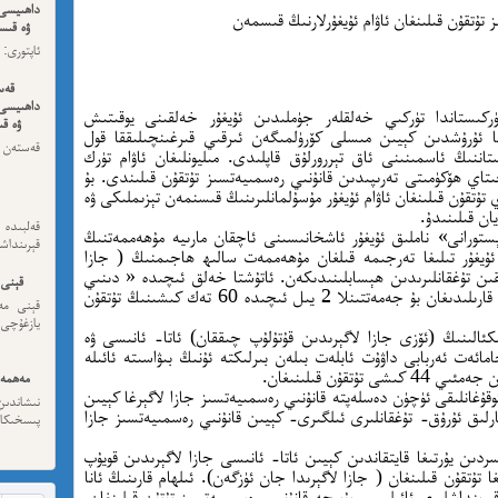
داھىيسى
تۇتقۇن قىلىنغان ئاۋام ئۇيغۇرلارنىڭ قىسمەن
ۋە قىسس
ئەڭ ئاخى
قەس
داھىيسى
ىستاندا تۈركىي خەلقلەر جۈملىدىن ئۇيغۇر خەلقىنى يوقىتىش
ۋە قى
 2017- يىلدىن باشلاپ 2- دۇنيا ئۇرۇشدىن كېيىن مىسلى كۆرۈلمىگەن ئىرقىي قىرغىنچىلىققا قول
قەستەن 
نىڭ ئاسمىنىنى ئاق تېررورلۇق قاپلىدى. مىليونلىغان ئاۋام تۈرك
داھىيسى
ىتاي ھۆكۈمىتى تەرىپىدىن قانۇنىي رەسمىيەتسىز تۇتقۇن قىلىندى. بۇ
تۇتقۇن قىلىنغان ئاۋام ئۇيغۇر مۇسۇلمانلىرىنىڭ قىسنمەن تېزىملىكى ۋە
ان قىلىنىدۇ.
قەلبىد
ستورانى» ناملىق ئۇيغۇر ئاشخانىسىنى ئاچقان مارىيە مۇھەممەتنىڭ
قېرىنداش
ئۇيغۇر تىلىغا تەرجىمە قىلغان مۇھەممەت سالىھ ھاجىمنىڭ ( جازا
قىن تۇغقانلىرىدىن ھېسابلىنىدىكەن. ئاتۇشتا خەلق ئىچىدە « دىنىي
قېنى 
ئېتىقادى مۇستەھكەم، تەقۋادار جەمەت » دەپ قارىلىدىغان بۇ جەمەتتىنلا 2 يىل ئىچىدە 60 تەك كىشىنىڭ تۇتقۇن
قېنى مەن
يازغۇچى:
ېكئالىنىڭ (ئۆزى جازا لاگېرىدىن قۇتۇلۇپ چىققان) ئاتا- ئانىسى ۋە
مائەت ئەربابى داۋۇت ئابلەت بىلەن بىرلىكتە ئۇنىڭ بىۋاسىتە ئائىلە
تقۇن قىلىنىغان.
مەھمەت
بۇرۇن مىسىردا ئوقۇغانلىقى ئۈچۈن دەسلەپتە قانۇنىي رەسمىيەتسىز جازا لاگېرغا كېيىن
نىشاندى
رلىق ئۇرۇق- تۇغقانلىرى ئىلگىرى- كېيىن قانۇنىي رەسمىيەتسىز جازا
پىسخىكا ئى
ردىن يۇرتىغا قايتقاندىن كېيىن ئاتا- ئانىسى جازا لاگېرىدىن قويۇپ
ا تۇتقۇن قىلىنغان ( جازا لاگېرىدا جان ئۈزگەن). ئىلھام قارىنىڭ ئانا
مە
ىرىنداشلىرى ئائىلىسى بۇيىچە قانۇنىي رەسمىيەتسىز تۇتۇن قىلىنغان.