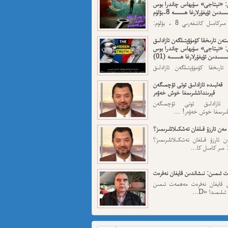
: «نېتاجى» سۇبھاس چاندرا بوس
ىدىن ئۇيغۇرلارغا ھىسسە 8-بۆلۈم
ئاپتورى: مىركامىل كاشغەرىي 8 - بۆلۈم:
رقى قەسەم — ...
تەن تارىخقا كۆمۈۋېتىلگەن ئازادلىق
: «نېتاجى» سۇبھاس چاندرا بوس
سسىدىن ئۇيغۇرلارغا ھىسسە (01)
تارىخقا كۆمۈۋېتىلگەن ئازادلىق
: «نېتاجى» سۇبھاس...
قەلبىدە ئازادلىق ئوتى ئۆچمىگەن
قېرىنداشلىرىمغا خوش خەۋەر
ە ئازادلىق ئوتى ئۆچمىگەن
لىرىمغا خوش خەۋەر! ...
مەن ئارزۇ قىلغان تەشكىلاتلىرىمىز؟
 ئارزۇ قىلغان تەشكىلاتلىرىمىز؟
 مىر كامىل كا...
 ئىمىن: نىشاندىن قايغان نەفرەت
ن قايغان نەفرەت مەھمەت ئىمىن
لىمىدا «D...
مەت ئىمىن : ئادالەتسىزلىك ئازابى
كىشىلەرنى ئادالەتلىك قىلامدۇ؟