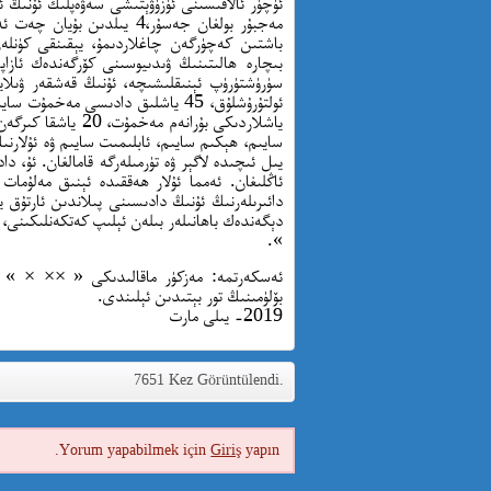
ئۈچۈر ئالاقىسىنى ئۈزۈۋېتىشى سەۋەپلىك ئۇنىڭ ئ
مەجبۇر بولغان جەسۇر،4 يىلد
باشتىن كەچۈرگەن چاغلاردىمۇ، يېقىنقى كۈنلەرد
بىچارە ھالىتىنىڭ ۋىدىيوسىنى كۆرگەندەك ئازا
ياشلاردىكى بۇرانەم
دېگەندەك باھانىلەر بىلەن ئېلىپ كەتكەنلىكىنى، با
».
ئەسكەرتمە: مەزكۈر ماقالىدىكى « ×× × » ئىچ
بۆلۈمىنىڭ تور بېتىدىن ئېلىندى.
2019- يىلى مارت
7651 Kez Görüntülendi.
Yorum yapabilmek için
Giriş
yapın.