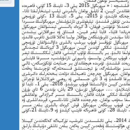
 رەسمىيەتسىز تۇتقۇن قىلىغان.
ئەركىن ئاسىيا رادىئوسى ئۇيغۇر بۆلۇمىنىڭ خەۋەر قىلىشىچە : « مېھرىگۈل 2015 يىلى 3- ئاينىڭ 15 كۈنى، قاھىرەدە
ئىككى ئوغۇل، بىر قىز، جەمئىي 3 كېزەك بالا تۇغقاندىن كېيىن، 2 ئايلىق بولغان بالىلىرىنى ئېلىپ ئىپتىخارلىقتا ئاتا-
ئانىسىنى كۆرۈش ئۈچۈن مىسىردىن يۇرتى چەرچەنگە قايتىدۇ، ئۇ 2015- يىلى 5- ئاينىڭ 13 -كۈنى ئۈرۈمچى
دىن تۇتقۇن قىلىنىدۇ. تېلېفونلىرى تارتىۋېلىنغان مېھرىگۈلنىڭ مىسىردا
قالغان ئېرى بىلەن پۈتۈنلەي ئالاقىسى ئۈزۈلىدۇ. ئەمدىلا تۇغۇتتىن قوپقان، 3 كېزەك بالىسىنى ئېمىتىۋاتقان مېھرىگۈل
 قامىلىپ، بۇ جەرياندا قايتا- قايتا ئېغىر قىيىن- قىستاق ۋە سوراقلارنى بېشىدىن
 سۈتىدىن ئايرىۋېتىلگەن بوۋاقلار بولسا تەڭلا قاتتىق ئاغرىپ قالىدۇ،
كېيىن، يەنى، 8- ئاينىڭ 25-كۈنى مېھرىگۈل تۇيۇقسىز قويۇپ بېرىلىپ بالىلىرى داۋالىنىۋاتقان ئۈرۈمچى
شەھەرلىك ئانا- بالىلار دوختۇرخانىسىغا ئېلىپ كېلىنىدۇ. ئىككى كۈندىن كېيىن مېھرىگۈل 3 كېزەكنىڭ ئىچىدىكى
غا ئالىدۇ. بىر بالىسىنىڭ ئۆلۈپ كېتىشى، قالغان ئىككىسىنىڭ ئېغىر
قويۇپ بېرىلگەن بولسىمۇ، پاسپورتى تارتىۋېلىنىپ، مىسىرغا قايتىشى
بەند قىلىنىدۇ. ئۆمرىدە ھېچقانداق بىر جىنايەت ئۆتكۈزمىگەن، ئالىي
ىمسىز مۇئامىلىلەرگە، بۇ ئېچىنىشلىق قىسمەتلەرگە ئۇچرىشىغا پەقەت
بولغان. مېھرىگۈل چەرچەن ناھىيەلىك دۆلەت بىخەتەرلىك دائىرىلىرى
تەرىپىدىن 2017- يىلى 4- ئايدا تۇتۇلۇپ، لاگېرغا قامىلىدۇ ۋە 3 ئاي جىسمانىي ۋە روھىي خورلاشلارغا ئۇچراش
سەۋەبلىك تۇتقاقلىق كېسىلىگە گىرىپتار بولۇپ قالغاندىن كېيىن داۋالىنىشقا قويۇپ بېرىلىدۇ. 2018- يىلى 1- ئايدا ئۇ
3- قېتىم بۇ قاباھەتلىك لاگېر ھاياتىنى يەنە قايتىلايدۇ. …. مېھرىگۈل تۇرسۇن، 29 ياش، بۇندىن 6 ئاي بۇرۇن
لنىڭ ئىككى ھايات قالغان بالىسىنىڭ مىسىر گىراژدانى بولغانلىقى
ىغا سەۋەب بولغان. چەرچەندە قالغان ئاتا-ئانىسى، قېرىنداشلىرى ۋە
ەن قويۇپ بېرىلگەن مېھرىگۈل قوش كېزەك بالىلىرى بىلەن مىسىر
ئەلچىخانىسىنىڭ ھىمايىسىدە 2018- يىلى 4- ئاينىڭ 28- كۈنى قاھىرەگە قايتىپ كېلىدۇ ۋە 9-ئاينىڭ 21-كۈنى
« 20 ياشقا كىرگەن دېھقان بالىسى جەسۇرنىڭ 2014- يىلى ئائىلىسىدىن ئايرىلىپ، تۈركىيەگە كەلگەندىن كېيىنلا
ھۆكۈمىتىنىڭ ۋەقەدىن كېيىن يەكەن بىلەن تاشقى دۇنيانىڭ بارلىق