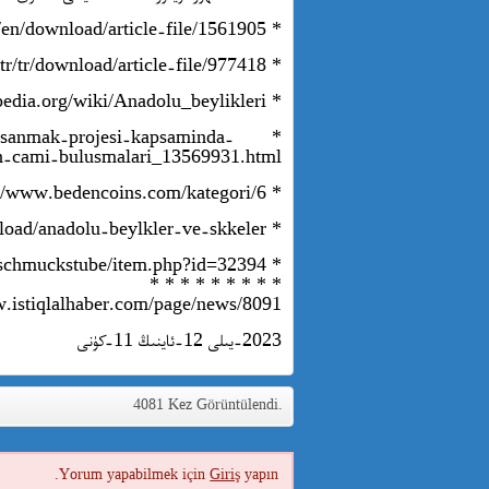
* https://dergipark.org.tr/en/download/article-file/1561905
* https://dergipark.org.tr/tr/download/article-file/977418
* https://tr.wikipedia.org/wiki/Anadolu_beylikleri
i-kusanmak-projesi-kapsaminda-
n-cami-bulusmalari_13569931.html
* https://www.bedencoins.com/kategori/6
* https://silo.tips/download/anadolu-beylkler-ve-skkeler
* https://www.ma-shops.co.uk/schmuckstube/item.php?id=32394
* * * * * * * * *
w.istiqlalhaber.com/page/news/8091
2023-يىلى 12-ئاينىڭ 11-كۈنى
4081 Kez Görüntülendi.
Yorum yapabilmek için
Giriş
yapın.