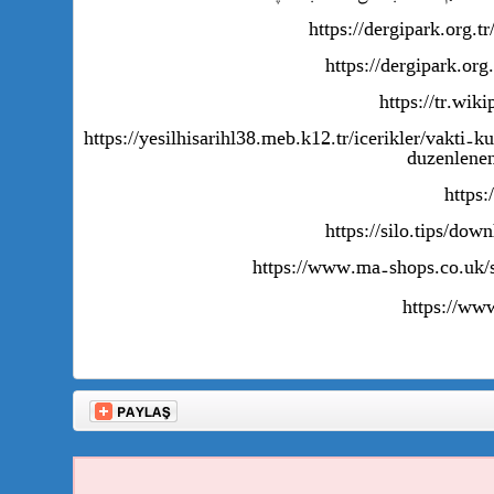
* https://yesilhisarihl38.meb.k12.tr/icerikler/vakt
duzenlene
https://ww