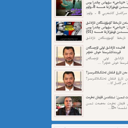
: «نېتاجى» سۇبھاس چاندرا بوس
ىدىن ئۇيغۇرلارغا ھىسسە 8-بۆلۈم
ئاپتورى: مىركامىل كاشغەرىي 8 - بۆلۈم:
رقى قەسەم — ...
تەن تارىخقا كۆمۈۋېتىلگەن ئازادلىق
: «نېتاجى» سۇبھاس چاندرا بوس
سسىدىن ئۇيغۇرلارغا ھىسسە (01)
تارىخقا كۆمۈۋېتىلگەن ئازادلىق
: «نېتاجى» سۇبھاس...
قەلبىدە ئازادلىق ئوتى ئۆچمىگەن
قېرىنداشلىرىمغا خوش خەۋەر
ە ئازادلىق ئوتى ئۆچمىگەن
لىرىمغا خوش خەۋەر! ...
مەن ئارزۇ قىلغان تەشكىلاتلىرىمىز؟
 ئارزۇ قىلغان تەشكىلاتلىرىمىز؟
 مىر كامىل كا...
 ئىمىن: نىشاندىن قايغان نەفرەت
ن قايغان نەفرەت مەھمەت ئىمىن
لىمىدا «D...
مەت ئىمىن : ئادالەتسىزلىك ئازابى
كىشىلەرنى ئادالەتلىك قىلامدۇ؟