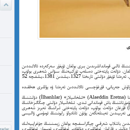
ئادالەتس
قىلامدۇ؟
watch?
yU...
رى
چىقىش يو
غايە ، م
ار دۆلىتىنىڭ ئالىي قوماندانلىرىدىن بىرى بولغان ئۇيغۇر سەركەردە ئالائىددىن
شۆھ
ۇرۇلغان. دۆلەت پايتەختى دەسلەپ تۈركىيەنىڭ سىۋاس شەھىرى بولۇپ،
كېيىن پايتەختنى قەيسەرى شەھىرىگە يۆتكىگەن. ئەرەتنا ئۇيغۇر دۆلىتى تارىختا 1327-يىلىدىن 1381-يىلىغىچە 52
خەيىر خ
شۆھرەت ھ
رۇلۇش جەريانى، قۇرغۇچىسى ئالائىددىن ئەرەتنا ۋە پۇللىرى ھەققىدە
ئەرەتنا دۆلىتىنىڭ قۇرغۇچىسى ئالائىددىن ئەرەتنا (Alaeddin Eretna) «ئىلخانىيلار» (İlhanlılar) دۆلىتىنىڭ
تۆمۈرتاشنىڭ باش قوماندانى ئىدى. ئىلخانىيلار دۆلىتى چىڭگىزخاننىڭ
نەۋرىسى «ھىلاكۇ» (Hülagü 1256-1335) قۇرغان دۆلەت بولۇپ، دۆلەت پايتەختى ئىراننىڭ تەبرىز شەھىرى
 تەرىپىدىن تەيىنلەنگەن پۈتۈن ئانادولۇ رايونىنىڭ ئومۇمىي ۋالىيسى
ىسمىدىن باشلاپ شەرقىي چېگراسىغىچە بولغان زېمىنىنىڭ جۇغراپىيەلىك
مىن 14-ئەسىردە ئەرەتنا دۆلىتى، قارامان ئوغۇللىرى، دۇلقادىر ئوغۇللىرى، ئوسمان ئوغۇللىرى،
arlar