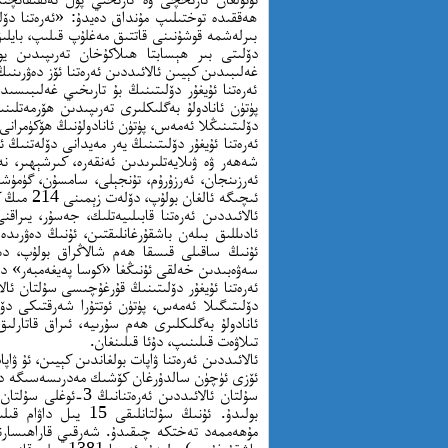
ھەققىدە توختىلىپ مۇنداق دەيدۇ: «ئەرەتنا دۆلىت
بىرلەشمە قوشۇنىنى قاتتىق مەغلۇپ قىلىپ، بايلىق،
دۆلىتى بىر ھېسابتا ھىلاكۇخان تەرىپىدىن يوق
غەلىبىدىن كېيىن ئالائىددىن ئەرەتنا ئۆز دەۋرىنىڭ
ئەرەتنا ئۇيغۇر دۆلىتىنىڭ بۇ تارىخىي غەلىبىسى
دۆلىتىنىڭلا ئەمەس، پۈتۈن ئانادولۇنىڭ ھۆكۈمرانى 
شەھەر ۋە ۋىلايەتلىرىدىن ئەنقەرە، كىرشېھىر، ن
ئىچىگە ئالغان بولۇپ، دۆلەت زېمىنى 214 مىڭ كىۋادرات كىلومېتىرغا يەتكەن.
ئالائىددىن ئەرەتنا قابىلىيەتلىك، جەسۇر، يىراق
ئادىللىق بىلەن باشقۇرغانلىقتىن، ئۇنىڭ دەۋرىدە
ئۇنىڭ ساقىلى قىسقا ھەم شالاڭراق بولۇپ، دى
سەۋەبىدىن خەلقى ئۇنىڭغا «كوسا پەيغەمبەر» دە
دۆلىتىگىلا ئەمەس، پۈتۈن ئوتتۇرا شەرقتىكى دۆل
ئانادولۇ بەگلىكلىرى ھەم سۇرىيە، ئىراق قاتارلى
تىلاۋەت قىلىنىپ، دۇئا قىلىنغان.
ئۆزى ئۈچۈن سالدۇرغان كۆشىك مەدرىسەسىگە دەپ
بولىدۇ. ئۇنىڭ سۇلتان
مۇھەممەد تەختكە چىقىدۇ. شەرقىي قاراھىسارنىڭ