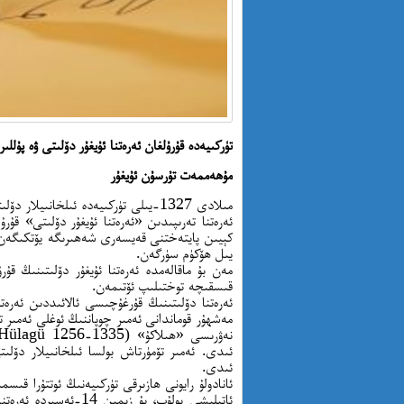
تۈركىيەدە قۇرۇلغان ئەرەتنا ئۇيغۇر دۆلىتى ۋە پۇللى
مۇھەممەت تۇرسۇن ئۇيغۇر
مىلادى 1327-يىلى تۈركىيەدە ئىلخانىيل
ئەرەتنا تەرىپىدىن «ئەرەتنا ئۇيغۇر دۆلىتى» ق
يىل ھۆكۈم سۈرگەن.
مەن بۇ ماقالەمدە ئەرەتنا ئۇيغۇر دۆلىتىنىڭ قۇ
قىسقىچە توختىلىپ ئۆتىمەن.
مەشھۇر قوماندانى ئەمىر چوپاننىڭ ئوغلى ئەمىر 
ئىدى. ئەمىر تۆمۈرتاش بولسا ئىلخانىيلار دۆلىتى
ئىدى.
ئانادولۇ رايونى ھازىرقى تۈركىيەنىڭ ئوتتۇرا ق
ئاتىلىشى بولۇپ، بۇ زې