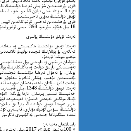
باشقۇرغۇچى) بولىد
قازى بۇرھانىددىن شۇ يىلى ئەرەتنا دۆلىتىنىڭ ئ
ئۇيغۇر دۆلىتىنىڭ دەۋرى ئاخىرلىشىدۇ.
قازى بۇرھانىددىن تەختنى تارتىۋالغاندىن كېيى
18 يىل ھۆكۈم سۈرىدۇ. 1398-يىلى ئۆلتۈرۈلىدۇ. كېيىن دۆلىتى ئوسمان ئىمپېرىيەسى زېمىنىغا قوشۇلۇپ تۈگەيدۇ.
ئەرەتنا ئۇيغۇر دۆلىتىنىڭ پۇللىرى
ئەرەتنا ئۇيغۇر دۆلىتىنىڭ ھاكىمىيىتى ۋە سەلتەن
مۇھىم ئورۇندا تۇرىدۇ.
تونۇلغان تارىخچى ۋە تارىخىي پۇل تەتقىقاتچىسى 
تەۋەسىدىكى بارلىق دۆلەت ۋە بەگلىكلەرنىڭ پۇللى
بولغان. بۇ ئەھۋال ئەرەتنا دۆلىتىنىڭ ئىجتىما
پەقەت فاتىھ سۇلتان مۇھەممەدخان دەۋرىدە ئاندى
ئەرەتنا ئۇيغۇر دۆلىتىن
خەلىپىنىڭ ئىسمى يېزىلغان. ئارقا يۈزىگە: «مۇھە
ئۇنىڭ مۈلكىنى ئەبەدىي قىلسۇن؛ قەيسەرىدە قۇي
ھازىر ئەرەتنا ئۇيغۇر دۆلىتىنىڭ پەرقلىق يىللا
دۆلىتىنىڭ سىۋاس گۈدۈك مۇنارى، قەيسەرى كۆش
نىغدە سۇنگۇرئاغا جامەسى ۋە گۈمبىزى قاتارلىق
پايدىلانغان مەنبەلەر:
« 100مەشھۇر ئۇيغۇر»، 2017-يىلى نەشرى، 1-قىسىم، 183-بەتتىن 189-بەتكىچە.