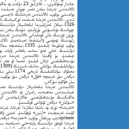
جاندار ئوغۇللىرى… قاتارلىق 23 دۆلەت ۋە بەگلىكلەرگە بۆلۈنۈپ كەتكەنىدى.
ئالائىددىن ئەرەتنا بىلەن ئەمىر چوپان ئەسلىدە 
يولدىشى بولۇپ، ئالائىددىن ئەرەتنانىڭ ئاچىسى 
ئىدى. ئالائىددىن ئەرەتنا ئەسلىدە تۈركىيەنىڭ ب
1326-يىللار ئەتراپلىرىدا ئىلخانىيلار دۆل
بۇرۇن ئۆزىنىڭ باش قوماندانى ئالائىددىن ئەرەتنان
دۆلىتىنىڭ خانى ئەبۇ سەئىد باھادىر ۋاپات بو
چىقىدۇ. بۇ ۋاقىتتا ئالائىددىن ئەرەتنا دەر
سۇلتانلىقىنىڭ سۇلتانى مەلىك ناسىرنىڭ (1309-1340) ھىمايىسىگە كىرىپ، مەلىك ناسىرنىڭ نامىدا پۇل چىقىرىدۇ.
مەملۇك سۇلتان
يىل ھۆكۈم سۈرگەن.
ئالائىددىن ئەرەتنا ئىلخانىيلار دۆلىتىنىڭ 
غىياسىددىن مەھمەت، رامىزان ۋە ئالائىددىن 
بەگلىكىنىڭ مۇستەقىللىقىنى جاكارلىغاندىن ك
«سۇلتان» دېگەن ئۇنۋاننى قوللىنىدۇ.
«ئەرەتنا» تۈرك ۋە باشقا تىللاردا ئەرتانا، ئەرت
эртинеدەپ يېزىلغان بولۇپ، «خەزىنە» دېگەندەك مەنىلەرنى بىلدۈرىدۇ.
ئەرەتنا ئۇيغۇر دۆلىتىنىڭ پايتەختى دەسلەپتە س
(ھازىرقى ئىسمىمۇ قەيسەرى) يۆتكەپ كېلىدۇ.