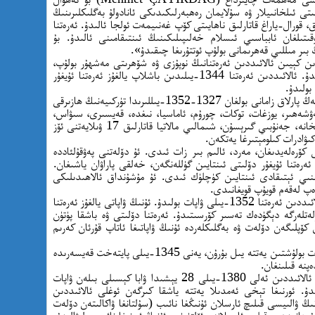
ى ئىلخانىيلار ۋە سۇلايمان رەھبەرلىكىدىكى ئانادولۇ بەگلىكلىرىنىڭ
 قورال-ياراغ قاتارلىق ناھايىتى كۆپ غەنىيمەت ئولجا ئالىدۇ. ئەرەتنا
ىتىلغان ئابباسىي ئىسلام خەلىپىلىكىنىڭ ئىنتىقامىنى ئالىدۇ. بۇ
 بىر مىللىي قەھرىمانى بولۇپ ئوتتۇرىغا چىقىدۇ».
دىن كېيىن ئالائىددىن ئەرەتنانىڭ نوپۇزى ۋە شۆھرىتى مەشھۇر بولۇپ،
پۈتۈن ئانادولۇ بەگلىكلىرى تەرىپىدىن ھۆرمەتلىنىدۇ. ئالائىددىن ئەرەتنا 1344-يىلىدىن باشلاپ يالغۇز ئەرەتنا ئۇيغۇر
بولىدۇ.
ئەرەتنا ئۇيغۇر دۆلىتىنىڭ يەر مەيدانى دۆلەتنىڭ ئەڭ پارلاق زامانى بولغان 1327-1352-يىللىرىدا تۈركىيەنىڭ ھازىرقى
ەۋشەھىر، يوزغات، توكات، چورۇم، ئاماسيا، نىغدە، قەيسىرى، سىۋاس،
ئەرزىنجان، ئەرزۇرۇم، تۇنجېلى، سامسۇن، گۈمۈشخانە، جەنۇبىي گىرېسۇن، شىمالىي مالاتيا قاتارلىق 17 ۋىلايەتنى ئۆز
نى كۆرەلەيدىغان، مەرد، ئالىم بىر زات ئىدى. ئۇ دۆلەتنى پەۋقۇلئاددە
 ئەرەتنا ئۇيغۇر دۆلىتى ئىنتايىن گۈللەنگەن، خەلقى پاراۋان ياشىغان.
نىي ئېتىقادى ئىنتايىن كۈچلۈك ئىدى. ئۇ مۇشۇنداق ئالاھىدىلىكى
پ لەقەم قويۇپ قويغانىدى.
ئەرەتنا ئۇيغۇر دۆلىتىنىڭ قۇرغۇچىسى سۇلتان ئالائىددىن ئەرەتنا 1352-يىلى ۋاپات بولىدۇ. ئۇنىڭ ۋاپاتى يالغۇز ئەرەتنا
ەتلەرگە دېگۈدەك تەسىر كۆرسىتىدۇ. ئەرەتنا دۆلىتى ۋە باشقا پۈتۈن
ق كۆپلىگەن دۆلەت ۋە بەگلىكلەردە ئۇنىڭ ۋاپاتىغا ئاتاپ قۇرئان كەرىم
ئالائىددىن ئەرەتنا ۋاپات بولغاندىن كېيىن، ئۇ ۋاپات بولۇشتىن يەتتە يىل بۇرۇن، يەنى 1345-يىلى پايتەخت قەيسەرىدە
نە قىلىنغان.
سۇلتان ئالائىددىن ئەرەتنانىڭ 3-ئوغلى سۇلتان ئالائىددىن ئەلى 1380-يىلى 28 يېشىدا ۋابا كېسىلى بىلەن ۋاپات
لىقى 15 يىل داۋام قىلىدۇ. ئورنىغا تېخى ئەمدىلا يەتتە ياشقا كىرگەن ئوغلى ئالائىددىن
 ۋالىيسى قىلىچ ئارسلان ئۇنىڭغا نائىب (سۇلتانغا ۋاكالىتەن دۆلەت