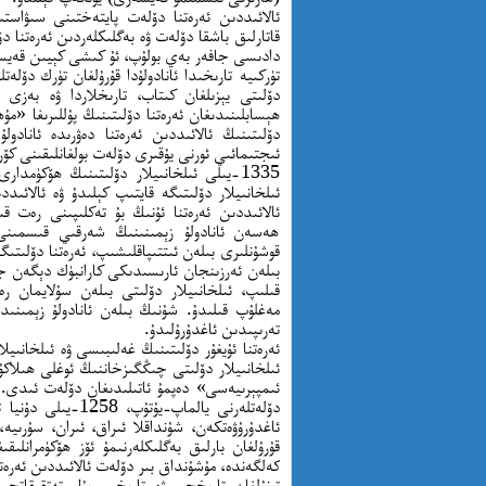
ئالائىددىن ئەرەتنا دۆلەت پايتەختىنى سىۋاست
قاتارلىق باشقا دۆلەت ۋە بەگلىكلەردىن ئەرەتنا دۆ
دادىسى جافەر بەي بولۇپ، ئۇ كىشى كېيىن قەيسە
تۈركىيە تارىخىدا ئانادولۇدا قۇرۇلغان تۈرك دۆل
دۆلىتى يېزىلغان كىتاب، تارىخلاردا ۋە بەزى 
ھېسابلىنىدىغان ئەرەتنا دۆلىتىنىڭ پۇللىرىغا «م
دۆلىتىنىڭ ئالائىددىن ئەرەتنا دەۋرىدە ئانادو
ئىجتىمائىي ئورنى يۇقىرى دۆلەت بولغانلىقىنى كۆرۈۋ
1335-يىلى ئىلخانىيلار دۆلىتىنىڭ ھۆكۈمد
ئىلخانىيلار دۆلىتىگە قايتىپ كېلىدۇ ۋە ئالائىدد
ئالائىددىن ئەرەتنا ئۇنىڭ بۇ تەكلىپىنى رەت
ھەسەن ئانادولۇ زېمىنىنىڭ شەرقىي قىسمىنى 
بىلەن ئەرزىنجان ئارىسىدىكى كارانبۈك دېگەن جاي
قىلىپ، ئىلخانىيلار دۆلىتى بىلەن سۇلايمان رە
تەرىپىدىن ئاغدۇرۇلىدۇ.
ئەرەتنا ئۇيغۇر دۆلىتىنىڭ غەلىبىسى ۋە ئىلخانىي
ئىمپېرىيەسى» دەپمۇ ئاتىلىدىغان دۆلەت ئىدى. 
ئاغدۇرۇۋەتكەن، شۇنداقلا ئىراق، ئىران، سۇرىيە،
كەلگەندە، مۇشۇنداق بىر دۆلەت ئالائىددىن ئەرەتنا