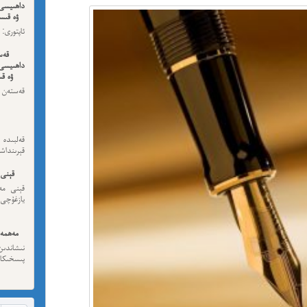
داھىيسى
ۋە قىسس
ئەڭ ئاخى
قەس
داھىيسى
ۋە قى
قەستەن 
داھىيسى
قەلبىد
قېرىنداش
قېنى 
قېنى مەن
يازغۇچى:
مەھمەت
نىشاندى
پىسخىكا ئى
مە