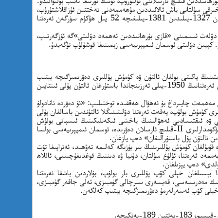
ۇ. ئەمما 1381-يىلى قازى بۇرھانىددىن قىلىچ ئارسلاننى ئۆلتۈرۈپ، ئۇنىڭ ئورنىغا نائىب بولىۋالىدۇ.
اخىرقى سۇلتانى ياش ئالائىددىن مۇھەممەدنى تەختتىن ئۇزاقلاشتۇرۇپ،
ئۆزىنىڭ سۇلتانلىقىنى ئېلان قىلىدۇ. شۇنىڭ بىلەن 1327-يىلىدىن 1381-يىلىغىچە 52 يىل ھۆكۈم سۈرگەن ئەرەتنا
ن دۆلەت ئىسمىنى «قازى بۇرھانىددىن ئەھمەد دۆلىتى»گە ئۆزگەرتىپ،
ىتىنىڭ پاكىتى بولغان ئالتۇن ۋە كۈمۈش پۇللىرى دەۋرىمىزگىچە يېتىپ
كەلگەن. بۇ پۇللارنىڭ ئىچىدە بولۇپمۇ ئالائىددىن ئەرەتنانىڭ 1950-يىلى ئەرزىنجاندا باستۇرغان ئالتۇن پۇلى ئىنتايىن
مەھمەت چايىرداغ بۇ ئەھۋال ھەققىدە توختىلىپ: «ئۇ دەۋردە ئانادولۇ
رى كۈمۈش بولۇپ، پەقەت ئەرەتنا دۆلىتىنىڭلا ئالتۇندىن ياسالغان پۇلى
ئىي ۋە ئىقتىسادىي ئەھۋالىنىڭ ياخشى ئىكەنلىكىنىڭ ئىسپاتى بولۇش
نۇقتىسىدىن مۇھىم. چۈنكى ئانادولۇ سەلچۇق ھۆكۈمدارلىرى II-قىلىچ ئارسلان دەۋرىدە، ئوسمان ئىمپېرىيەسى بولسا
ن ئالتۇن پۇل باستۇرالىغان» دەپ يازغان.
ىڭ 1348-يىلى قەيسەرىدە قۇيۇلغان كۈمۈش پۇللىرىنىڭ بىر يۈزىگە كەلىمە تەۋھىد، ئەتراپىغا تۆت
ممەد ئەرەتنا، ئۇلۇغ سۇلتان، دۇنيا ۋە دىننىڭ قوغدىغۇچىسى، ئاللاھ
ۇلدى» دەپ يېزىلغان.
ردا بېسىلغان خېلى كۆپ پۇللىرى بار بولۇپ، بۇلاردىن باشقا ئەرەتنا
ىك مەدرىسەسى، قەيسەرى سىرچالى گۈمبىزى، ئەلى جافەر گۈمبىزى،
 خېلى كۆپ ئەسەرلەرمۇ دەۋرىمىزگىچە يېتىپ كەلگەن.