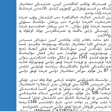
ىن قەيسەرىگە يۆتكەپ كەلگەندىن كېيىن، ئەتراپىدىكى ئىلخانىيلار
لىتىگە بىر قىسىم ئۇيغۇرلارنى كۆچۈرۈپ كېلىدۇ. ئالائىددىن ئەرەتنانىڭ
رىدە ۋاپات بولىدۇ.
ەتلىرى ئاساسەن «بەگ»، «بەگلىكلەر» دەپ ئاتىلىدىغان بولۇپ، ئەرەتنا
خەرىتىلەردە «ئەرەتنا دۆلىتى» دەپ يېزىلغان. دۆلەتنىڭ سىمۋولى
ۇھەممەد ئەرەتنا، ئۇلۇغ سۇلتان…» دەپ يېزىلغان خەتلەردىنمۇ ئەرەتنا
لۇ رايونىدىكى بارلىق بەگلىك ۋە ئەمىرلىكلەردىن چوڭ، كۈچلۈك ۋە
الالايمىز.
ارى ئەبۇ سەئىد باھادىر ۋاپات بولغاندىن كېيىن تىمۇرتاش مىسىردىن
ىن ئەرەتنانى قايتا ئىلخانىيلار دۆلىتىگە بويسۇنۇشقا چاقىرىدۇ. ئەمما
 قىلىدۇ. شۇنىڭدىن كېيىن تىمۇرتاشنىڭ كىچىك ئوغلى كىچىك شەيخ
بويسۇندۇرۇپ، ئۆزىنى ھۆكۈمدار دەپ ئېلان قىلغان سۇلايماننىڭ
قوشۇنلىرى بىلەن ئىتتىپاقلىشىپ، ئەرەتنا دۆلىتىگە ھۇجۇم قىلىدۇ. 1343-يىلى بۇ ئىككى دۆلەت لەشكەرلىرى سىۋاس
دا ئۇچرىشىدۇ. بۇ ئۇرۇشتا ئەرەتنا ئۇيغۇر دۆلىتى ئومۇميۈزلۈك غەلىبە
ھبەرلىكىدىكى ئانادولۇ بەگلىكلىرىنىڭ بىرلەشمە قوشۇنىنى تامامەن
مەغلۇپ قىلىدۇ. شۇنىڭ بىلەن ئانادولۇ زېمىنىدا 87 يىل ھۆكۈم سۈرگەن ئىلخانىيلار دۆلىتى ئەرەتنا ئۇيغۇر دۆلىتى
لار دۆلىتىنىڭ ئاغدۇرۇلۇشى ئەلۋەتتە تارىخىي چوڭ ۋەقە ئىدى. چۈنكى
ئىلخانىيلار دۆلىتى چىڭگىزخاننىڭ ئوغلى ھىلاكۇخان تەرىپىدىن 1256-يىلى قۇرۇلغان، بەزى تارىخلاردا «ئىلخانىيلار
ھىلاكۇخان قۇرغان بۇ دۆلەت ئوتتۇرا ۋە غەربىي ئاسىيا قىتئەسىدىكى
دۆلەتلەرنى يالماپ-يۇتۇپ، 1258-يىلى دۇنيا تارىخىدا 508 يىل ھۆكۈم سۈرگەن ئابباسىي ئىسلام خەلىپىلىكىنى
 پەلەستىن ۋە تۈركىيەنىڭ ئانادولۇ دەپ ئاتىلىدىغان ئوتتۇرا قىسمىدا
قۇرۇلغان بارلىق بەگلىكلەرنىمۇ ئۆز ھۆكۈمرانلىقىغا ئېلىپ بولغان بىر دۆلەت ئىدى. تارىخ داۋاملىشىپ 1348-يىلىغا
 تەرىپىدىن قۇرۇلغان ئەرەتنا ئۇيغۇر دۆلىتى تەرىپىدىن ئاغدۇرۇلىدۇ.
تونۇلغان تارىخچى ۋە تارىخىي پۇل تەتقىقاتچىسى مەھمەت چايىرداغ (Mehmet ÇAYIRDAĞ) بۇ ئەھۋال