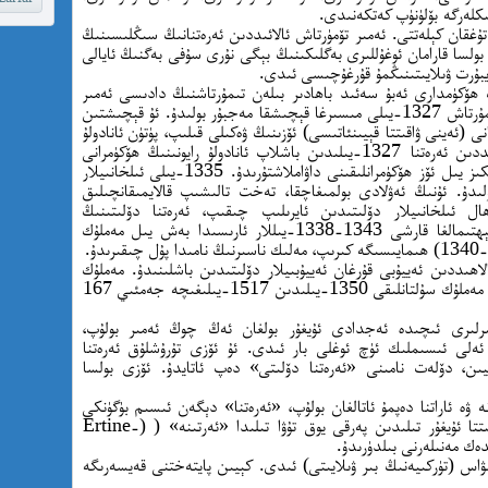
تۇغقان كېلەتتى. ئەمىر تۆمۈرتاش ئالائىددىن ئەرەتنانىڭ سىڭلىسىنىڭ
بولسا قارامان ئوغۇللىرى بەگلىكىنىڭ بېگى نۇرى سۇفى بەگنىڭ ئايالى
ايبۇرت ۋىلايىتىنىڭمۇ قۇرغۇچىسى ئىدى.
ىتىنىڭ ھۆكۈمدارى ئەبۇ سەئىد باھادىر بىلەن تىمۇرتاشنىڭ دادىسى ئەمىر
چوپاننىڭ مۇناسىۋىتى بۇزۇلىدۇ. شۇنىڭ بىلەن تىمۇرتاش 1327-يىلى مىسىرغا قېچىشقا مەجبۇر بولىدۇ. ئۇ قېچىشتىن
ى (ئەينى ۋاقىتتا قېيىنئاتىسى) ئۆزىنىڭ ۋەكىلى قىلىپ، پۈتۈن ئانادولۇ
رايونىنىڭ ئومۇمىي ۋالىيلىقىغا تەيىنلەيدۇ. ئالائىددىن ئەرەتنا 1327-يىلىدىن باشلاپ ئانادولۇ رايونىنىڭ ھۆكۈمرانى
بولۇپ ئوتتۇرىغا چىقىدۇ. 1335-يىلىغىچە سەككىز يىل ئۆز ھۆكۈمرانلىقىنى داۋاملاشتۇرىدۇ. 1335-يىلى ئىلخانىيلار
لىدۇ. ئۇنىڭ ئەۋلادى بولمىغاچقا، تەخت تالىشىپ قالايمىقانچىلىق
ھال ئىلخانىيلار دۆلىتىدىن ئايرىلىپ چىقىپ، ئەرەتنا دۆلىتىنىڭ
مۇستەقىللىقىنى ئېلان قىلىدۇ. ئەمما ئۇ ھەر ئېھتىمالغا قارشى 1343-1338-يىللار ئارىسىدا بەش يىل مەملۇك
لىقىنىڭ تارىخى 1174-يىلى سالاھىددىن ئەييۇبى قۇرغان ئەييۇبىيلار دۆلىتىدىن باشلىنىدۇ. مەملۇك
دېگەن سۆز ئەرەبچە «قۇل» دېگەن سۆز بولۇپ، مەملۇك سۇلتانلىقى 1350-يىلىدىن 1517-يىلىغىچە جەمئىي 167
ئەمىرلىرى ئىچىدە ئەجدادى ئۇيغۇر بولغان ئەڭ چوڭ ئەمىر بولۇپ،
ئەلى ئىسىملىك ئۈچ ئوغلى بار ئىدى. ئۇ ئۆزى تۇرۇشلۇق ئەرەتنا
ېيىن، دۆلەت نامىنى «ئەرەتنا دۆلىتى» دەپ ئاتايدۇ. ئۆزى بولسا
ەنە ۋە ئاراتنا دەپمۇ ئاتالغان بولۇپ، «ئەرەتنا» دېگەن ئىسىم بۈگۈنكى
كۈندە ئەرەبچىدە «ارتين» ئوقۇلىدۇ. ئەينى ۋاقىتتا ئۇيغۇر تىلىدىن پەرقى يوق تۇۋا تىلىدا «ئەرتىنە» ( (Ertine-
ىۋاس (تۈركىيەنىڭ بىر ۋىلايىتى) ئىدى. كېيىن پايتەختنى قەيسەرىگە