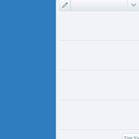
ىزلىك ئازابى كىشىلەرنى ئادالەتلىك
 مەمەت ئ...
ئۇيغۇر ئانىلار تورى ۋە دىلدار ئەزىز
https://www.youtube.com/
v=UKKoUwAET
مۇئەللىم- چىقىش يولىمىز بارمۇ
لىمىز بارمۇ ؟ مۇئەللىم كىم بىر
ەقسەت...
رەت ھوشۇر- خەيىر خوش، ئەركىن
ئاسىيا رادىيوسى
وش، ئەركىن ئاسىيا رادىيوسى!
وشۇر ...
Tüm Yaz