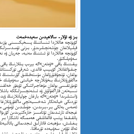
بىز ۋە ئۇلار- سالاھېدىن سەيدەخمەت
كۆپۈنچە ھاللاردا ئىنساننىڭ پىسخېكىسىنى بۇزىد
قېلىپلانغان چۈشەنچىلىرىدۇر. بىزنى ئۈمىدسىزلىك
كۆپۈنچە ھاللاردا ئۇ ئىشنىڭ مەنبە، جەريان ۋە ن
سەۋەپلىكتۇر.
يېقىننىڭ ياقى «ۋەتەن»گە بېرىپ يىللارنىڭ ياقى
بولغان، تۇنجۇقتۇرۇلغان مۇستەقىللىق كۆرىشىنىڭ 
ماڭقۇرۇتلارنىڭ بىخۇتلارچە خيانىتى سەۋەپلىك خ
ئۇمۇرتقىسى بولغان مۇھاجىراتتىكى ئۇيغۇر خەلقى
نىسبەتەن قاراڭغۇلۇق ۋە ئىشەنچسىزلىككە باشلاپ
ۋاستىلىرىدا «ۋەتەن»گە بارغان چولپانلارنىڭ ۋېدى
تۈردىكى خيانەتكار شەخسىيەتچى ماڭقۇرۇتلارغا 
ئەمەس بەلكى بىر-بىرىدىن، جۈملىدىن ئۇمۇمى مىل
غېجەك تارتىدىغان تۇتامسىز خارەكتېرىدىن كۆرىۋا
پاتقىقىغا پېتىپ قالغانلىقى ھەممىگە ئاشكارا ب
ئەڭ تۆۋەن سەۋىيەدە تۇرماقتا.
ئۇلارنىڭ قىلمىشلىرى سەۋەبىدىن ئاچچىق يۇتۇش، 