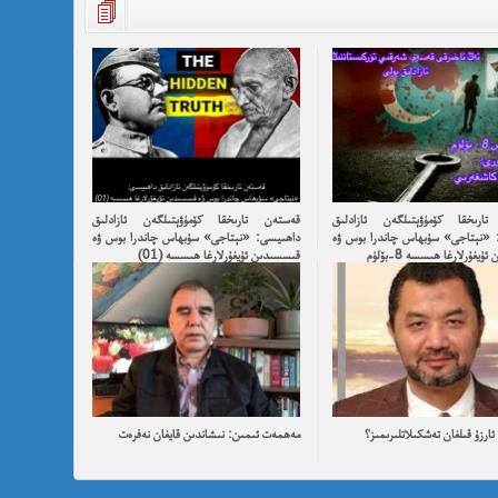
ارىخقا كۆمۈۋېتىلگەن ئازادلىق
قەستەن تارىخقا كۆمۈۋېتىلگەن ئازادلىق
 «نېتاجى» سۇبھاس چاندرا بوس ۋە
داھىيسى: «نېتاجى» سۇبھاس چاندرا بوس ۋە
يغۇرلارغا ھىسسە 8-بۆلۈم
قىسسىدىن ئۇيغۇرلارغا ھىسسە (01)
ارزۇ قىلغان تەشكىلاتلىرىمىز؟
مەھمەت ئىمىن: نىشاندىن قايغان نەفرەت