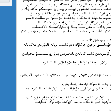
نى بۇرچىمىز، مىللى ۋە دىننى ئەھكاملىرىمىز ئالدىدا بىز بىلەن
ىندۇر. تېخىمۇ ئىنىقىراق ئېيتساق پۈتۈن بۇ خىيانەتكار ماڭقۇرۇتلارنى
تۈركىستانلىقنىڭ بىر ئەزاسى دەپ ئويلىۋالغانلىقىمىزدىندۇر.
 ئىدىيە، مەنتېقە ۋە مەپكۇرە جەھەتتە بىز بىلەن بىر مىللەت ئەمەس.
بىز بىلەن ئورتاق كۈلتۈرنى ياشىشى ۋە چىراي شەكلىنىڭ
ىز پەقەتلا تاشقى ئامىللارنىڭ ۋە بىئولوگىيىلىك ئالاھىدىلىك
نداش قىلىدىغىنى دىنىمىزدا ئېمان بولسا، ھايات مۇساپىمىزدە يولداش
تىن پەرىقلىق ئادەملەر!
غۇزماسلىق ئۈچۈن چۈشلۈك دەم ئىلىشتا ئۆيگە قايتۇرماي مەكتەپكە
تى.
ر ئۆيلىرىدىن ئىلىپ كەلگەن تاماقلىرىنى بىراۋ زورلىمىسىمۇ بېخارامان
سىرتلارغا چىقالمايۋاتقان چاغلاردا ئۇلارنىڭ ئانىلىرى
 مىڭ تۆشۈكتىن ئۆتۈشى كېرەك بولسىمۇ ئۇلارنىڭ دادىلىرىنىڭ يوللىرى
 چەت ئەللەرگە ئوقۇشقا چىقالايتتى.
ىنكىلىرىنى يوشۇرۇن كۆرىۋاتقىنىمىزدا ئۇلار خىتاينىڭ تەرجىمە
ىمىزدا ئۇلار پۇستانچى خىتاي باشلىقلىرىغا ھاراق قۇيۇپ ئاۋارە ئىدى.
غايدۇ» دەپ ئەخلەت ئورنىدا كۆرگىنىمىزدە ئۇلار خىتاينىڭ
 ئۈچۈن شەرەپ ئىدى.