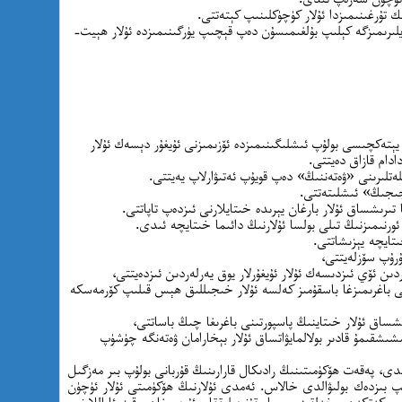
ىك تۇرغىنىمىزدا ئۇلار كۈچۈكلىنىپ كېتەتتى.
 ئۆيلىرىمىزگە كېلىپ بۇلغىمىسۇن دەپ قېچىپ يۈرگىنىمىزدە ئۇلار ھېيت-
يېتەكچىسى بولۇپ ئىشلىگىنىمىزدە ئۆزىمىزنى ئۇيغۇر دېسەك ئۇلار
دام قازاق دەيتتى.
ەتلىرىنى «ۋەتەننىڭ» دەپ قويۇپ ئەتىۋارلاپ يەيتتى.
ىجىڭ» ئىشلىتەتتى.
ىرىشساق ئۇلار بارغان يېرىدە خىتايلارنى ئىزدەپ تاپاتتى.
ورنىمىزنىڭ تىلى بولسا ئۇلارنىڭ دائىما خىتايچە ئىدى.
ىتايچە يېزىشاتتى.
ۇرۇپ سۆزلەيتتى،
دىن ئۆي ئىزدىسەك ئۇلار ئۇيغۇرلار يوق يەرلەردىن ئىزدەيتتى،
ئۇنى باغرىمىزغا باسقۇمىز كەلسە ئۇلار خىجىللىق ھېس قىلىپ كۆرمەسكە
ىشساق ئۇلار خىتاينىڭ پاسپورتىنى باغرىغا چىڭ باساتتى،
لىشىشقىمۇ قادىر بولالمايۋاتساق ئۇلار بېخارامان ۋەتەنگە چۈشۈپ
ىدى، پەقەت ھۆكۈمىتىنىڭ رادىكال قارارىنىڭ قۇربانى بولۇپ بىر مەزگىل
ىپ بىزدەك بولىۋالدى خالاس. ئەمدى ئۇلارنىڭ ھۆكۈمىتى ئۇلار ئۈچۈن
 كەتكەن خەلقىنى، باسقۇنچىلىققا ئۇچىرىغان قىز-ئاياللارنى،