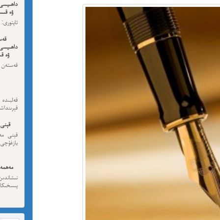
داھىيسى
ۋە قىسس
ئەڭ ئاخى
قەس
داھىيسى
ۋە قى
قەستەن 
داھىيسى
قەلبىد
قېرىنداش
قېنى 
قېنى مەن
يازغۇچى:
مەھمەت
نىشاندى
پىسخىكا ئى
مە