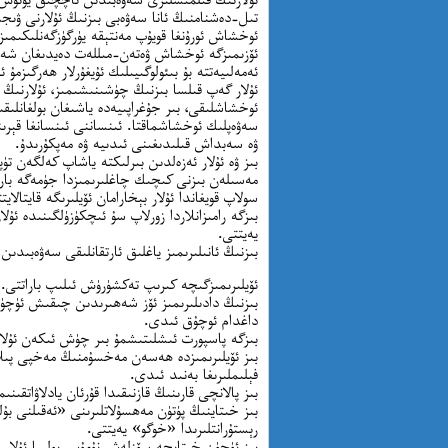
تىل-دەشنامنىڭ ئانا سەۋەبى بىزنىڭ ئۇلارنى ۋىجدا
ئوخشاش ئورۇنغا قويۇپ مەنتېقە يۈرگۈزگەنلىكىمىزد
ئۆزىمىزگە ئوخشاش ۋەتەن-مىللەت دەيدىغان شەرقى 
ئەمەلىيەتتە بۇ بىئولوگىيىلىك ئۇيغۇرلار ھەرگىزمۇ
ئۇلار گەپ قىلسا بىزنىڭ چۈشىنىشىمىز، ئۇلارنىڭ 
ئوخشاشلىقى، بىر جۇغراپىيەدە ياشىغان بولغانلىقىم
سەۋەپلىك ئوخشاشماقتا. ئىنساننى ئىنسانغا قېرى
ۋە سەبداش قىلىدىغىنى ئىدىيە ۋە مەپكۇرىدۇ.
بىز ۋە ئۇلار ئەزەلدىن بىرلىكتە ياشاپ كەلگەن تۈپ
مەسىلەن بىزنى كىچىك چاغلىرىمىزدا جۈمەگە بار
سولاپ قويغاندا ئۇلار بېخارامان ئۆيلىرىگە قايتالايت
بىزگە رامىزانلاردا زورلاپ سۇ ئىچكۈزۈلگىنىدە ئۇلا
يەيتتى.
بىزنىڭ ئانىلىرىمىز ياغلىق ئارتقانلىقى سەۋەبىدىن 
ئۆيلىرىمىزگىچە كىرىپ تەكشۈرۈش ئىلىپ باراتتى.
بىزنىڭ دادىلىرىمىز ئۆز شەھىرىدىن چىقىش ئۈچۈن
داغدام ئوچۇق ئىدى.
بىزگە پاسپورت ئىشلىتىشمۇ بىر چۈش ئىكەن ئۇلار
بىز ئۆيلىرىمىزدە ھەسەن مەخسۇمنىڭ مەخپى پىلاست
فېلىملىرىغا بەنىد ئىدى.
بىز پالانچى قارىنىڭ قازنىقىدا قۇرئان يادلاۋاتقىن
بىز خىتاينىڭ پۈتۈن مەھسۇلاتلىرىنى «ئەقىلنى بۇل
رېستۇرانتلىرىدا «خوگو» يەيتتى.
بىز ئۈچۈن خىتايچە سۆزلەش نۇمۇس بولسا ئۇلار