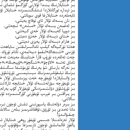
بىز خىتايلارنىڭ يىنىدا ئۇلارنى كۆزگىمۇ ئىلماي ت
بىز ئېدارە ئورگانلاردا ئىشلىگىنىمىزدە خىتايلار
ئايەملەردە خىتايلارغا قوي سوياتتى.
بىز نان يىسەك ئۇلار ئاي توقاچ يەيتتى،
بىز لەغمەن يىسەك ئۇلار «مىشەن» ئىچەتتى.
بىز دوپپا كەيسەك ئۇلار خەي كىيەتتى،
بىز خىتاي دېسەك ئۇلار خەنزۇ دەيتتى،
بىز ھارام دېسەك ئۇلار پەيزى دەيتتى.
ھەتتا تۈركىيەگە كېلىپ ئامالسىزلىقتىن ساياھەت 
ئۆزىنى «شىنجاڭ»لىقمۇ دىيەلمەي، ئانام تۈرۈك دا
چەت ئەللەردە تۇرۇپ قارا خىتاينىڭ مەينەت ئەخل
تاماق ئەتسە «لاۋچۇ»،«شىڭچۇ»،«ۋېيجىڭ»،«ج
بىز نەرگە بارساق شۇ يەرنىڭ تۇرمۇشىغا سىڭىشقا ت
بىزنىڭ تېلىفۇنلىرىمىزنىڭ سېستېمىسى تۇرۇشلۇق ئ
بىز ۋاتساپلاردا ئۇيغۇرچە خەت يېزىشساق ئۇلار خ
بىز ئۇيغۇرچە سۆزلەشسەك ئۇلار خىتايچە ئارلاشت
بىز تۇرۇشلۇق دۆلىتىمىزدىكى ئۇيغۇرلار كۆپ يەرلەر
بىز يىراقتىن بىر غېرىپ ئۇيغۇرنى كۆرگىنىمىزدە 
سالاتتى.
بىز بىرەر دۆلەتنىڭ پاسپورتىنى ئىلىش ئۈچۈن تىر
مانا ئەمدى بىز ئۇرۇق-تۇققانلىرىمىز بىلەن سالام
چىقىۋاتىدۇ!
ئۇلار ئەزەلدىنلا جىسمى ئۇيغۇر روھى خىتايلار ئ
يالغۇز قالماسلىق ئۈچۈن ئارىمىزغا سۇقۇنۇپ كىر
سىياسىتىنى يۇمشاتقىنىدا ھەرگىزمۇ قىرىلىپ