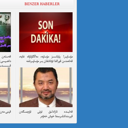
BENZER HABERLER
مۇساپىر؛ پايانسىز مۇساپە، مەڭگۈلۈك غايە،
قەستەن ت
قەلەمدىن قورالغا تۇتاشقان بىر مۇساپىرنامە
داھىيسى:
قىسسىدىن ئۇ
قەلبىدە ئازادلىق ئوتى ئۆچمىگەن
قېنى مەن ئ
قېرىنداشلىرىمغا خوش خەۋەر