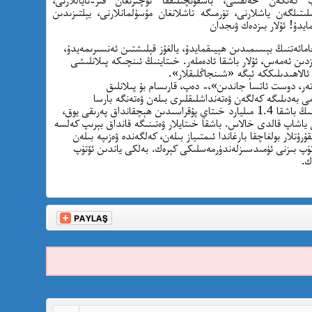
لىتىلگەن ياشلارنى، تۈرمىگە تاشلانغان مۇسۇلمانلارنى، يېلتىزىدىن
مايدۇ! ئۇلار بىزدەك ۋىجدان
امائەتنىڭ بېسىمىدىن ھېيىقمايدۇ، يالغۇز قېلىشتىن ئەنسىرىمەيدۇ،
زدىن ئەمەس، ئۇلار باشقا ئادەملەر. خىتاينىڭ ئىنچىكە پىلانلىشى
 ئالاھىدىلىككە ئېگە «شىنجاڭلىقلار».
تەر، دوست ئاتسا جاندىن»،- دەپ، قارىسام بۇ پىلانلىق
امى بەدىلىگە كەلگەن ۋەتەنداشلىقلىرى بىلەن ۋەتەنگە بارسا
بىزنىڭكىلەرنىڭ جېنىدىن ئۆتۈپ كېتىۋاتىدۇ. ئۇلارنىڭ باشقا 1.4 مىليارد خىتاي پۇقراسىدىن ھېچقانداق پەرىقى يوق،
 ياشاپ قالدى خالاس. باشقا خىتايلار ۋەتىنىگە قانداق بېرىپ كەلسە
ۇرۇتلار بولغاچقا بارغاندا ئىمتىياز بىلەن، كەلگەندە ۋەزىپە بىلەن
تۈپ بىزنى ئۈمىدسىزلەندۈرمەسلىكى كېرەك. بەلكى ياندىن ئۆتۈپ
ك.