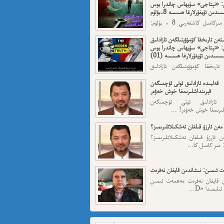
: «نېتاجى» سۇبھاس چاندرا بوس
ىدىن ئۇيغۇرلارغا ھىسسە 8-بۆلۈم
ئاپتورى: مىركامىل كاشغەرىي 8 - بۆلۈم:
رقى قەسەم — ...
تەن تارىخقا كۆمۈۋېتىلگەن ئازادلىق
: «نېتاجى» سۇبھاس چاندرا بوس
سسىدىن ئۇيغۇرلارغا ھىسسە (01)
تارىخقا كۆمۈۋېتىلگەن ئازادلىق
: «نېتاجى» سۇبھاس...
قەلبىدە ئازادلىق ئوتى ئۆچمىگەن
قېرىنداشلىرىمغا خوش خەۋەر
ە ئازادلىق ئوتى ئۆچمىگەن
لىرىمغا خوش خەۋەر! ...
مەن ئارزۇ قىلغان تەشكىلاتلىرىمىز؟
 ئارزۇ قىلغان تەشكىلاتلىرىمىز؟
 مىر كامىل كا...
 ئىمىن: نىشاندىن قايغان نەفرەت
ن قايغان نەفرەت مەھمەت ئىمىن
لىمىدا «D...
مەت ئىمىن : ئادالەتسىزلىك ئازابى
كىشىلەرنى ئادالەتلىك قىلامدۇ؟