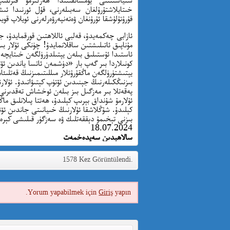
خىتايلاشتۇرۇلغان سەبىلەرنى، قۇل ئورنىدا ئىش
قۇرۇتۇلۇشقا ئۇرۇنغان ۋەتەنپەرۋەرلەرنى ئويلاپ قوي
ئازابى چەكمەيدۇ، قەلبى ئاللاھتىن قورقمايدۇ، ج
مۇناپىق ئاتىلىشتىن ساقلانمايدۇ! چۈنكى ئۇلار بى
ئاستىدا ئۇستىلىق بىلەن يېتىلدۈرۈلگەن خىتايچە
كونىلاردا بىر گەپ بار «دۈشمەن ئاتسا ياندىن ئۆ
يېتىشتۈرۈلگەن ماڭقۇرۇتلار مىللىتىمىزنىڭ قەتلىئ
پەقەتلا بىر مەزگىل بىز بىلەن ئوخشاش تەقدىرنى
ئۇلارمۇ شۇنداق بېرىپ كېلىدۇ، ھەتتا پىلانلىق ماڭق
كېلىدۇ. شۇڭلاشقا ئۇلارنىڭ خىيانىتى جاندىن ئۆ
بىزنى تېخىمۇ دېققەتلىك ۋە سەزگۈر قىلىشى كېرە
18.07.2024
سالاھېدىن سەيدەخمەت
1578 Kez Görüntülendi.
Yorum yapabilmek için
Giriş
yapın.