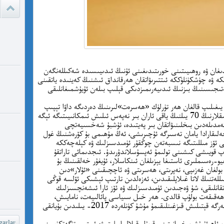
ئادالەتس
قىلامدۇ؟
watch?
yU...
ىغان ۋە روھىيىتىنى خورىتىدىغىنى ئۇنىڭ ئىدىيىسىدە شەكىللەنگەن
كە ۋە چۈشكۈنلۈككە ئىتتىرىۋاتقان ھەرقانداق ئىشنىڭ كەينىدە ياتقىنى
ەتىجىسىنىڭ بىزنىڭ ئىدىيەرىمىزدىكى قېلىپ بىلەن ئۇيۇشمىغانلىقى
چىقىش يو
غايە ، م
 يىغىلىپ قالغان ھەر تۈرلۈك «ھەسرەت»لىرىنىڭ دەردىگە داۋا تېپىپ
چىقىۋاتقانلار كۆپىيىپ قالدى. شەرقى تۈركىستانلىقلارنىڭ 70 يىلنىڭ ياقى ئاران بىر نەپەس ئىلىش ئىمكانىيىتىگە ئېگە
شۆھ
ئەمدىلەدىن بىخلىنىۋاتقان بىر پەيتىدە، ئۇشبۇ شەخسىيەتچى
ەلىقارادا يامان تەسىرگە ئۇچىرىشى، ئەڭ مۇھىمى بۇ كۆرەشنىڭ غول
خەيىر خ
نى ئۆز مىللىتىگە نىسبەتەن چوڭقۇر ئۈمىدسىزلىك ۋە كېلەچەككە
شۆھرەت ھ
 قويىشى كىشىنى تولىمۇ ئەپسۇسلاندۇرىدۇ. ئىجدىمائى تاراتقۇ
يو-رەسىملىرى ئاستىغا يېزىلغان ئىنكاسلار، ئۇيغۇر خەلقىنىڭ بۇ
بولغان غەزىپى، نەپرىتى، ھەسرىتى ۋە ئاچچىقىنى «ئۇلار»دىن
لەتنىڭ لاتا غىلاپلىقىدىن، ئەزەلدىن تارتىپ ئېشىكى ئۆلسە قوڭى
تقانلىقى، شۇ ۋەجىدىن ئۈمىدسىزلىك ۋە ئۆز ئارا ئىشەنچسىزلىك
ىر ھەقىقەت بولۇپ قالدى. ھەر خىل سىياسى پائالىيەت، نامايىش،
يىغىلىش، سۆھبەت قاتارلىق ئىجدىمائى پائالىيەتلەرگە قېتىلىش قىزغىنلىقىمۇ مۇشۇ كۈنلەردە 2017- يىلىدىن بۇيانقى
ئاھ ئۇرۇش، خىيانىتىنى قوبۇل قىلالماسلىق ۋە ئېيتىپ تۈگەتكۈسىز
arlar