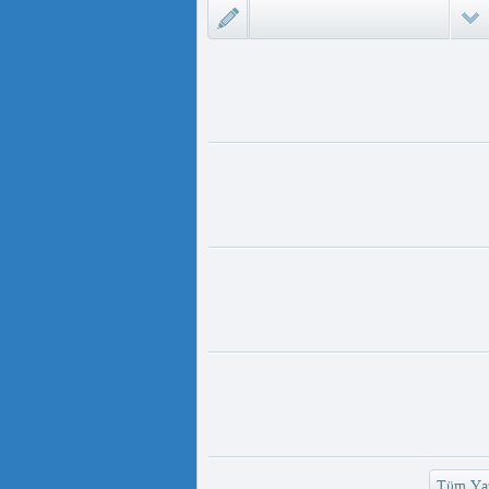
ىزلىك ئازابى كىشىلەرنى ئادالەتلىك
 مەمەت ئ...
ئۇيغۇر ئانىلار تورى ۋە دىلدار ئەزىز
https://www.youtube.com/
v=UKKoUwAET
مۇئەللىم- چىقىش يولىمىز بارمۇ
لىمىز بارمۇ ؟ مۇئەللىم كىم بىر
ەقسەت...
رەت ھوشۇر- خەيىر خوش، ئەركىن
ئاسىيا رادىيوسى
وش، ئەركىن ئاسىيا رادىيوسى!
وشۇر ...
Tüm Yaz