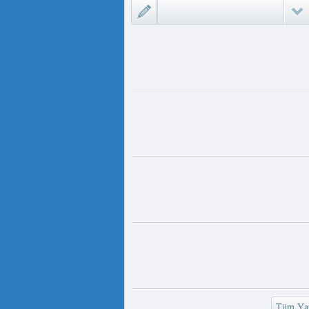
لىمىدا «D...
مەت ئىمىن : ئادالەتسىزلىك ئازابى
كىشىلەرنى ئادالەتلىك قىلامدۇ؟
ىزلىك ئازابى كىشىلەرنى ئادالەتلىك
 مەمەت ئ...
ئۇيغۇر ئانىلار تورى ۋە دىلدار ئەزىز
https://www.youtube.com/
v=UKKoUwAET
مۇئەللىم- چىقىش يولىمىز بارمۇ
لىمىز بارمۇ ؟ مۇئەللىم كىم بىر
ەقسەت...
رەت ھوشۇر- خەيىر خوش، ئەركىن
ئاسىيا رادىيوسى
وش، ئەركىن ئاسىيا رادىيوسى!
وشۇر ...
Tüm Yaz