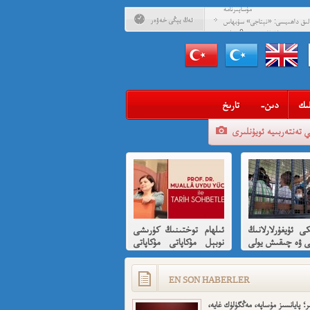
مۇساپىرنامە
ئەڭ يېڭى خەۋەر
ادلىق داھىيسى: «نېتاجى» سۇبھاس
 ئۇيغۇرلارغا ھىسسە 8-بۆلۈم
ادلىق داھىيسى: «نېتاجى» سۇبھاس
ىدىن ئۇيغۇرلارغا ھىسسە (01)
ىگەن قېرىنداشلىرىمغا خوش خەۋەر
ەن ئارزۇ قىلغان تەشكىلاتلىرىمىز؟
ىك
-دىن
تارىخ
ئىمىن: نىشاندىن قايغان نەفرەت
ي تەنتەربىيە ئويۇنلىرى
بى كىشىلەرنى ئادالەتلىك قىلامدۇ؟
ۇيغۇر ئانىلار تورى ۋە دىلدار ئەزىز
مۇئەللىم- چىقىش يولىمىز بارمۇ
ر خوش، ئەركىن ئاسىيا رادىيوسى
كى ئۇيغۇرلارلانىڭ
ئىلھام توختىنىڭ كۈرىشى
ى ۋە چىقىش يولى
نوبېل مۇكاپاتى مۇكاپاتى
قىسقىچە ئانىلىز
بىلەن شەرەپلەندۈرۈشكە
لايىقتۇر
EN SON HABERLER
ر؛ پايانسىز مۇساپە، مەڭگۈلۈك غايە،