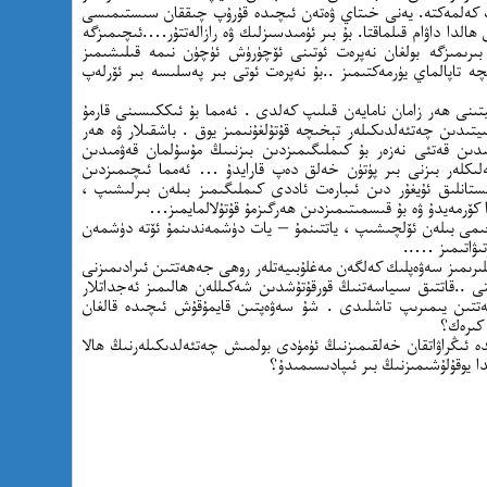
لەپ كەلمەكتە. يەنى خىتاي ۋەتەن ئىچىدە قۇرۇپ چىققان سىستىمىسى
ھالدا داۋام قىلماقتا. بۇ بىر ئۈمىدسىزلىك ۋە رازالەتتۇر….ئىچىمىزگە
بىرىمىزگە بولغان نەپرەت ئوتىنى ئۆچۈرۈش ئۈچۈن نىمە قىلىشىمىز
ە تاپالماي يۈرمەكتىمىز ..بۇ نەپرەت ئوتى بىر پەسلىسە بىر ئۆرلەپ
يتىنى ھەر زامان نامايەن قىلىپ كەلدى . ئەمما بۇ ئىككىسىنى قارمۇ
تىدىن چەتئەلدىكىلەر تېخىچە قۇتۇلغۇنىمىز يوق . باشقىلار ۋە ھەر
ىدىن قەتئى نەزەر بۇ كىملىگىمىزدىن بىزنىىڭ مۇسۇلمان قەۋمىدىن
ەلىكلەر بىزنى بىر پۈتۈن خەلق دەپ قارايدۇ … ئەمما ئىچىمىزدىن
تانلىق ئۇيغۇر دىن ئىبارەت ئاددى كىملىگىمىز بىلەن بىرلىشىپ ،
كۆرمەيدۇ ۋە بۇ قىسمىتىمىزدىن ھەرگىزمۇ قۇتۇلالمايمىز…
چىمى بىلەن ئۆلچىشىپ ، ياتتىنمۇ – يات دۈشمەندىنمۇ ئۆتە دۈشمەن
تىۋاتىمىز …..
ىقلىرىمىز سەۋەپلىك كەلگەن مەغلۇبىيەتلەر روھى جەھەتتىن ئىرادىمىزنى
تى ..قاتتىق سىياسەتنىڭ قورقۇتۇشدىن شەكىللەن ھالىمىز ئەجداتلار
تتىن يىمىرىپ تاشلىدى . شۇ سەۋەپتىن قايمۇقۇش ئىچىدە قالغان
 كىرەك؟
ە ئىڭراۋاتقان خەلقىمىزنىڭ ئۈمۈدى بولمىش چەتئەلدىكىلەرنىڭ ھالا
 يوقۇلۇشىمىزنىڭ بىر ئىپادىسىمىدۇ؟