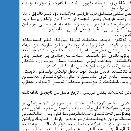
اقتا خانلىق ۋە سەلتەنەت قۇرۇپ ياشىدى ( گەرچە بۇ دەۋىر مەنىۋىيەت
ولغان بولسىمۇ ….)
لغان ئىككى قېتىملىق دۇنيا ئۇرۇشى مەزگىلىدە دۆلەتسىز قالدۇق . مانا
ۋاقىتتا غوجىلار ۋەتىنى ئىچىدە ئوز – ئارا قان تۆككەن بولسا ، بىز
نەپرەتلىرىمىز بىلەن بىر – بىرىمىزنىڭ ھەممە نەرسىسىنى يەر بىلەن
ى : ”تىغ يارىسى ساقىيىدۇ، دىل يارىسى ساقايمايدۇ ”.
بولدۇق ….
كەلگەن زەربىلەر سەۋەپلىك ئۇزۇنغا سوزۇلغان ئېغىر كىسەللىككە
ىرتىپ قويدى .دېڭىز يولىنىڭ ئېچىلىشى بىلەن خاراپلاشقان يىپەك
 ھالسىراشتىن تەدرىجى ئاجىزلىشىشقا باشلىدى. بىكىنمىچىلىككە
 بولۇپ قالدى. شۇ ۋاقىتتىكى مىللەت سەرخىللىرى بىر چىقىش يولى
ەكىللەنگەن جاھالەت ئومۇمى جەھەتتىن ئىمكان بەرمىدى . شۇنداق
ۋە دىنى كىملىكلىرى بىلەن ھاياتنى داۋام قىلىپ كەلدى .
 تالاشلىرىدا قالغان دۇنيادا كوپ بەدەل تولىگەن بولساقمۇ ، دوست-
ياسىتى بىلەن كارى بولماسلىق ، مىللى مەنپەئەتىمىزنى ھەممىدىن
 باسالماسلىقتەك ئاجىزلىغىمىز مەيداندا ئەمەس ئۇستەلدە مەغلۇپ
كى ئىختىلاپقا پاتقان كىرزىس ، تارىخ قالدۇرغان ئاچچىق نادامەتلىك
تىلاپنى تىخىمۇ كوچەيتكەن خىتاي بىر تەرەپتىن ئىچىمىزدىكى بۇ
چەپ ھەركەت قىلغان بولسا ، يەنە بىر تەرەپتىن ھەم مىللەتچى ھەم
وقۇتۇشنى توختاتمىدى. ئىمانلىقلىرىمىزنىڭ تىلى بىلەن مىللىگىمىزنى
ىمانلىقىمىزدىن نەپرەتلىنىدىغان بىر ھالەتنى ياراتقان خىتاينىڭ ياراتقان
ەتتە ئۆزىمىزنىڭ ھەركەت ئەمىلىيتىدە داۋام قىلماقتا . چەتئەلدە
 ، قاراقوساقلىق ، جاھىللىق …» بىلەن ئەيىپلىسە، ئىمانلىقلىرىمىز