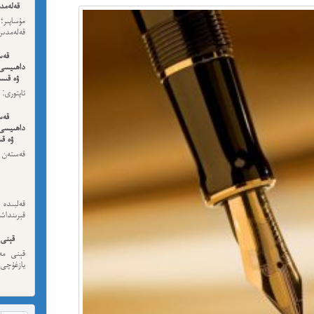
قەلەمدى
مۇساپىر؛
قەلەمدىن 
قەس
داھىيسى
ۋە قىسس
ئەڭ ئاخى
قەس
داھىيسى
ۋە قى
قەستەن 
داھىيسى
قەلبىد
قېرىنداش
قېنى 
قېنى مەن
يازغۇچى:
مەھمەت
نىشاندى