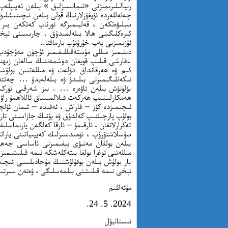
زىيالىلىرىمىزنى «ئىمانسىزلىق » بىلەن ئەيىپ
چەئەللەردە ئۇيغۇرلارنىڭ قولى بىلەن ئىچىنىشلىق 
سېلىۋەتكەن ، قەلبىمىزگە ئورناپ كەتكەن بىر 
كىرەكلىگىنى ھالا بىلەلمىدۇق . چارىسىنى تېخچ
ئۆزىمىزنى يەپ خۇرۇتۇپ بارماقتا..
دىنىمىز مىللى مۇستەقىللىغىمىز ئۈچۈن مەۋجۇدى
-قارشى قىلىپ قويغان دۈشمەننىڭ سالغان زىھنىي
كىم ۋە ھەرقانداق دۆلەت ۋە مىللەتتىن بولۇش
ئىكەنلىگىمىزنى بىلىدۇ ۋە بىلەلەيدۇ … چەتئ
بۆلۈنۈش بىلەن ئاۋەرە … . بىز شەرقىي تۈركىس
ھەمكارلىشىپ ھەركەت قىلالمىساق ئاللاھمۇ راۋا 
ئىچىمىزدە كۆز – قاراش ، ئەقىدە – ئىمان ئۆل
بولۇپ پارچىلنىپ كەلدۇق ۋە بۇنىڭ جازاسىنى تار
تەكرارلانغان ، ئارقىمۇ – ئارقا كەلگەن يارىماسل
سۇسلاشتۇرۇپ ، ئۈمىدسىزلىك كەيپىياتىنى يارات
بىلەن بولغان مەنىۋى بېغىمىزنى ئاساسى جەھە
مىللەتنى توغرا يولغا يىتەكلەشكە نىمە قىلىشىمىز
بار بولۇش بىلەن يوقۇلۇشنىڭ مۇجادىلىسى ئىچىد
تېخى نىمە قىلىشنى بىلمەسلىگى ، ۋەتەن سىرتىدا
مۇئەللىم
2024. 5. 24.
ئىستانبۇل