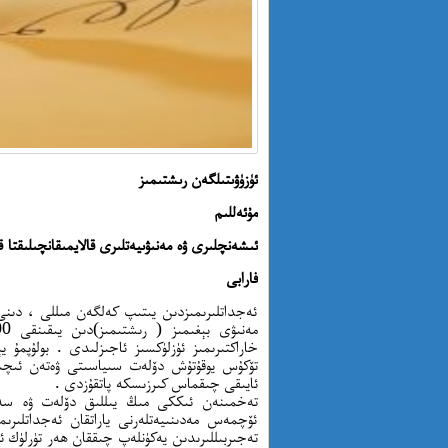
ئۈزۈۋىتىلگەن رىشتىمىز
مۇئەللىم
ئىشەنچلىرى ۋە مەنىۋىيەتلىرى قالايمىقانچىلىقتا ق
فارابى
ئەجداتلىرىمىزدىن يىتىپ كەلگەن مىللى ، دىن
تۆكۇس يوقۇتۇش دۆلەت سىياسىتى ۋەتەن ئىچىدى
ئايىقى چىقماس كىرزىسكە پاتقۇزدى .
تەخمىنەن ئىككى مىڭ يىللىق دۆلەت ۋە سەلتەن
ئۆچمەس مەدىنىيەتلەرنى ياراتقان ئەجداتلىرىمى
تەجىربىللىرىدىن يەكۈنلەپ چىققان ھەر تۈرلۈك 