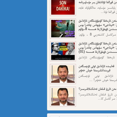
ن قورالغا تۇتاشقان بىر مۇساپىرنامە
 پايانسىز مۇساپە، مەڭگۈلۈك غايە،
قورالغا تۇتا...
تەن تارىخقا كۆمۈۋېتىلگەن ئازادلىق
: «نېتاجى» سۇبھاس چاندرا بوس
ىدىن ئۇيغۇرلارغا ھىسسە 8-بۆلۈم
ئاپتورى: مىركامىل كاشغەرىي 8 - بۆلۈم:
رقى قەسەم — ...
تەن تارىخقا كۆمۈۋېتىلگەن ئازادلىق
: «نېتاجى» سۇبھاس چاندرا بوس
سسىدىن ئۇيغۇرلارغا ھىسسە (01)
تارىخقا كۆمۈۋېتىلگەن ئازادلىق
: «نېتاجى» سۇبھاس...
قەلبىدە ئازادلىق ئوتى ئۆچمىگەن
قېرىنداشلىرىمغا خوش خەۋەر
ە ئازادلىق ئوتى ئۆچمىگەن
لىرىمغا خوش خەۋەر! ...
مەن ئارزۇ قىلغان تەشكىلاتلىرىمىز؟
 ئارزۇ قىلغان تەشكىلاتلىرىمىز؟
 مىر كامىل كا...
 ئىمىن: نىشاندىن قايغان نەفرەت
ن قايغان نەفرەت مەھمەت ئىمىن