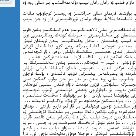
داۋام قىلىپ ۋە زامان زامان بېيىپ مۇكەممەللىشىپ بىر مىللى روھ ۋە
پ بولۇشىغا قارىماي مىللى خاراكتىمىز ۋە روھىمىز كۈچلۈنۈپ مىللەت
ئاساسىدا ياتلارغا بوزەك بولماي تۇپراقلىرىمىزنى قان ۋە جان بىرىپ
ۋە ئىتىقادىمىزنى مىللى ئالاھىدىكلىرىمىز ھەم كىملىگىمىز بىلەن قارمۇ
ىدىغان تون سەللىلىرىمىزنى ، چىرايلىك كۆينەك روماللىرىمىزنى توي
 كىيىپ چىقىدىغان ، ساقال يەكتەكلىرىمىز بىلەن ئوينىغان ئۇيغۇر
، يەنە بىر تەرەپتىن قەلىبلىرىمىزگە روھى كۈچ ئاتا قىلغان قۇرئان
 قالمىغان ئىدى .ھەممىسى مىللەتنىڭ بايلىغى ،روھى ، ۋاز كىچەلمەس
مەنىۋىيتى سۈپىتىدە ئايرىلماس بىر گەۋدە بولۇپ شەكىللەنگەن ئىدى . 80-يىللاردا سەھنىلەشتۇرگەن «غىرىپ –
ۈزۈلۈشى ، كىيىم – كىچەكلەر…دىنمىز بىلەن سەنئىتىمىزنىڭ بىر
ۆرسۈتۈپ بەرگەن ئىدى .. ئەپسۇس خىتاي كونىلىققا قارشى تۇرۇش
ىرىدە بۇ يىمىرىلمەس بېغىمىزنى ئۇزۇپ تاشلىدى ، بۇنىڭ ئۈچۈن
نى چىقىرىپ مىللى روھ بىلەن بىر تەن بىر جان بولۇپ كەتكەن دىنى
ئىچىمىزگە سېلىۋەتتى. ئۇزۇن مۇددەت داۋام قىلغان سىنىپى كۇرەشلەر
ۇلگەن نەپرەت بۇ تاجاۋۇزچى ۋەھشى دۇشمەننى ئۇنتۇپ ئىچىمىزدە
ىزنى يوقۇتۇشقا ئىلىپ باردى . بۇ بىر پۈتۈنلۈك : مەقسەت نىشانىمىز ،
بىلەن …. بىرلەشمىگەن مۇددەتچە بىز كۇچلۇك بولالمايمىز ئەلبەتتە ….
 مىللىتىمىز ئۈچۈن ئۇنتۇلماس بىر قاراڭغۇ تارىخ ياراتتى . بۇنداق
ن دەۋىرلەردە بولۇپ ئۆتكەن ، ئەڭ موھىمى بىر مىللەتنىڭ كۈچلىنىشى ۋە
رانچىلىقلاردىن ئىبرەت ئېلىپ يىڭى ئاڭ پىكىرلەر بىلەن ئالدىغا قاراپ
 …. شۇ دەۋىر ئۇيغۇر تارىخىنىڭ ھەسرەتلىك بىر پارچىسى . بىز بۇ
 ئۇرۇشقا ئەمەس ، ئىبرەت ئېلىشقا ، ساۋاق ئېلىپ يەنە بىر قېتىم
ى ئۇنۇتماسلىقىمىز كىرەككى ، غوجىلا ھوقۇق مەنپەئەت ئۈچۈن ئوز- ئارا