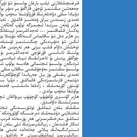
قىرغىنچىلىقلارنى ئېلىپ بارغان بولسىمۇ شۇ تۇپر
جەھەتتىن مىللىتىمىز ئۈچۈن قاراڭغۇ بىر دەۋىر ب
دۇنيادا مىللى دۆلەتلەرنىڭ قۇرۇلۇشىغا سەۋەپ بو
ئەمدى زىمىندىن يىراق ۋەتەنسىز قالدۇق . ئەينى 
ھازىر ۋەتەن سىرتىدا ئىچىمىزگە تولۇپ كەتكەن 
يەكسان قىلماقتىمىز … ئەجداتلىرىمىز ئېيىتقانك
بىز ھازىر دەل شۇ ساقايماس كىسەلگە مۇپتىلا 
لىكىن شۇ دەۋىرىدىكى چىكىنىشىمىز ئۈستىلەپ 
ئوخشاش داۋام قىلىپ بىزنى ھەر تەرەپتىن ھالس
يولىنىڭ ئاساسىنى قۇرغۇچى ئەجداتلىرىمىز بۇ
چوڭقۇر پېتىش بۇ ئاجىزلىقنىڭ تىپىك ئىپادىسى
ئىزدىگەن بولسىمۇ ئىجتىمائى ھادىسە بولۇپ ش
بولسىمۇ مىللىتىمىز مەۋجۇتلىغىنى ساقلاپ مىللى 
ئەمدى يىقىنقى يۇز يىل جەريانىدا كۈچلۈكلەرنىڭ
دۈشمەن قارىشىمىزدىكى قاتماللىق ، دۇنيا سى
ئۈستۈن كۆرمەسلىك ، زامانغا ماسلىشىپ قەدەم
بولۇشقا سەۋەپ بولدى .
ھازىر كۇنسىرى ئۇلغۇيۇپ كۈچۈيۈپ بېرىۋاتقان ئىچ
يىمىرلىشنىڭ داۋامىدۇر.
مىللىلىك بىلەن ئىمانلىق ئوتتۇرىسىدىكى ئىخ
ئىختىلاپنى دۇشمەنلىك دەرجىسىگە كۆتۈرۈشكە كۈ
ئىمانلىق سەرخىللىرىمىزنى ھەر پۇرسەتتە قىرىپ ي
ئىنكار قىلىدىغان ، زىيالىلىرىمىزنىڭ تىلى بىلەن ئ
ئىستىراتىگىيەلىك پىلانى چەتئەلدە تەبىئى ھال
زىيالىلىرىرىمىز ئىمانلىقلىرىمىزنى « نادانلىق