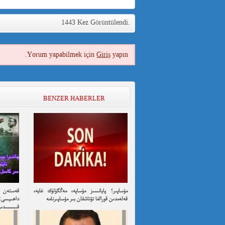
1443 Kez Görüntülendi.
Yorum yapabilmek için
Giriş
yapın.
BENZER HABERLER
مۇساپىر؛ پايانسىز مۇساپە، مەڭگۈلۈك غايە،
قەستەن ت
قەلەمدىن قورالغا تۇتاشقان بىر مۇساپىرنامە
داھىيسى:
قىسسىدىن ئۇ