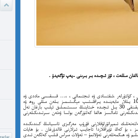
پىسخىكا ئى
مە
ئادالەتس
قىلامدۇ؟
watch?
yU...
الغان مىللەت ، ئۆز ئىچىدە بىر بىرىنى -يەپ تۈگەيدۇ .
چىقىش يو
غايە ، م
ى ، كۇلتۇرلەر ،ئىقتسادى ۋە ئىجتىمائى ، ،… قىسقىسى ماددى ۋە
مەنىۋى بېغىمىز ( رىشتىمىز)دىن يىقىنقى 100 يىللار مابەينىدە يىراقلىشىپ مېڭىشىمىز بىلەن مىللى روھ ۋە
شۆھ
خاراكتىرىمىز ئۈزلۈكسىز ئاجىزلىدى . بولۇپمۇ يېقىنقى 30 يىل ئىچىدە خىتاينىڭ سىستىمىلىق ئېلىپ بارغان تەل
كىلەرنى ئامالسىز ھالغا كەلتۈرگەن بولسا ۋەتەن سىرتىدىكىلەرنى
خەيىر خ
شۆھرەت ھ
ەتلىك ئىمپراتۇرلۇقلارنى قۇرۇپ مەرگىزى ئاسىيانىڭ كىندىكىدە
ز ، بۇ كەڭ تۇپراقلاردا ئاجايىپ ئىزلارنى قالدۇرغان . بۇ ھايات
ئىلىم ۋە ھىكمەتلەرنى ئەۋلاتمۇ – ئەۋلات مىراس قىلىپ كەلگەن ئىدى
arlar