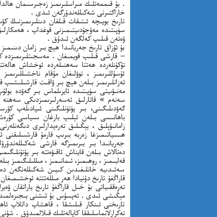
. بۇ قىممەتلىك مىراسلىرىمىز زەجىرسىمان ھالدا 
خاراكتىرنى شەكىللەندۇرگەن ئىدى .
تارىخ بويىچە ئىتىقات قىلغان دىنلىرىمىزنىڭ كۆ
سۈپىتىدە مەۋجۇدىيتىمىزنى قوغداپ ، ھەمكارلىق 
ۋەتەن قىلىپ كەلگەن ئىدۇق .
بۇ ئۇزاق تارىخ جەريانىدا ھېچ بىر زامان دىنىمىز 
– قارشى قىلىپ قويمىغان . مەسجىتلىرىمىزدە كىي
تۇكۇنلەردە ھەتتا سەھنىلەردە ئوخشاش ھالەتتە
ئۇسۇللىرىمىز ، توۋلىغان مۇقام ناخشىللىرىمىز 
ئەزانلىرىمىز بىلەن ھېچ بىر ۋاقىت قارشىلىشىپ
سەنەم » قاتارلىق ئەسەرلىرىمىزدىكى سەھنە ت
گەۋدىلىگىنى، بىر پۈتۈنلىگىنى ئىپادىلەپ ك
باھانىسى بىلەن ئېلىپ بارغان سىياسى كۇرەشل
زامانىۋېلىق ، يېڭىلىق تەرەپدارلىرى دىگەنلەر
ھىسياتىمىزغا زەربە بىرىپ قارمۇ قارشىىلىقنى 
جەريانىدا بىر بىرىمىزگە قارشى شەكىللەندۇر
دەتالاش بىلەن قايناش ئاقىۋەتتە بىر پۇتۇنلىگىم
قەلبىمىز ، روھىمىز، ئىمانىمىز ، مىللىلىگىمىز 
سەئىدىيە خانلىغىدىن كىيىن شەكىللەنگەن دەۋىر
قاراڭغۇ تارىخ دۇنيادا ھەر مىللەتتتە ئوخشىمىغا
تەرەققىياتى بۇ خىل قاراڭغۇ تارىخ ياراتقان ۋەي
مېڭىشى ئىدى . ئەپسۇس بۇ ئىشنى بىجىرەلمىدۇق
تارىخنى ئىنكار قىلىشقا ، قاھشاپ داتلاپ ئاھ
تەكرارلانماسلىققا كاپالەتلىك قىلالمىدۇق . شۇن