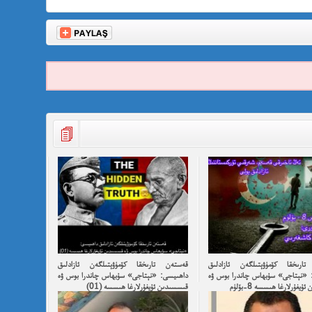
ارىخقا كۆمۈۋېتىلگەن ئازادلىق
قەستەن تارىخقا كۆمۈۋېتىلگەن ئازادلىق
 «نېتاجى» سۇبھاس چاندرا بوس ۋە
داھىيسى: «نېتاجى» سۇبھاس چاندرا بوس ۋە
يغۇرلارغا ھىسسە 8-بۆلۈم
قىسسىدىن ئۇيغۇرلارغا ھىسسە (01)