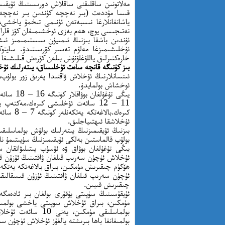
مەلاتونىن ساقلىقنى ساقلاش دورىسىنىڭ ئۇيقىسى
ياشانغانلارغا نىسبەتەن ئۈنىمى تىخمۇ ياخشى
نەتىجىسى يوچ، ھەم بەزى ئوخشىمىغان كۆز قارا
ئۇندىن باشقا بىزنىڭ ئىمىيۇن سىستىمىمىز ئىشل
ئۇخلىشىمىزغا مەلۇم تەسىر كۆرسىتىدۇ. سايتوك
خارەكتىرلىق ياللۇغلۇنۇش بىلەن كۆرەش قىلىشىغا 
بىز كۈنىگە قانچە ساەت ئۇخلىساق، يىتەرلىك ئۇخل
ئىنسانلارنىڭ ئۇخلاش ۋاقتىدا پەرىق زور بولۇ
ئوخشاش بولمايدۇ.
يىڭى تۇغ
ئۇخلاشقا ئىھتىياجلىق.
بىزنىڭ ئۇيقىمىزنىڭ يىتەرلىك بولۇش بولماسلىق
بولۇپ قالماستىن بەلكى ئۇيقىمىزنىڭ سۈپىتىمۇ نا
يىڭى تۇغۇلغان بوۋاق ۋە ئۆسۈپ يىتىلىۋاتقان س
ئۇخلاش ئۈچۈن سەرىپ قىلغان ۋاقتىنىڭ ئۇزۇن قىسق
ھۆكۈم چىقىرىش مۈمكىن، بىراق بالاغەتكە يەتكەنل
ئۈچۈن سەرىپ قىلغان ۋاقتىنىڭ ئۇزۇن قىسقالىقىغا
چىقىرىش قىيىن.
بولماسلىقى مۈمكىن،
بولمىغانغا باھا بىرىشتە يالغۇز ئۇخلاش ئۈچۈن س