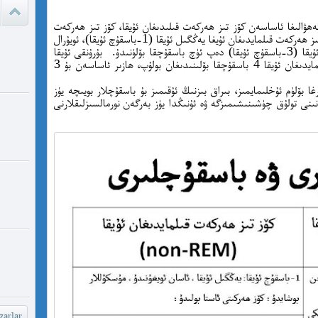
ئادالەتس
قىلامدۇ؟
ھۋالىغا ئاساسەن كۆز تىز ھەركەت قىلىدىغان ئۇيقا، كۆز تىز ھەركەت
قىلمايدىغان ئۇيقا دەپ ئىككىگە بۆلۈنىدۇ. ، كۆز تىز ھەركەت قىلمايدىغان ئۇيغا يەڭگىل ئۇيقا (1-باسقۇچ ئۇيقا)، ئويۇرال
دەرىجىدىكى ئۇيقا (2-باسقۇچ ئۇيغا) ۋە ئىغىر ئۇيقا (3-باسقۇچ ئۇيقا) دەپ ئۈچ باسقۇچقا بۆلۈنىدۇ. بۇرۇنقى ئۇيقا
باسقۇچىنى بۆلۇش بويىچە كۆز تىز ھەركەت قىلمايدىغان ئۇيقا 4 باسقۇچقا بۆلىنىدىغان بولۇپ، ھازىر ئاساسەن بۇ 3
watch?
yU...
غا بۆلۈم ئۇخلىمايمىز، بىراق بىزنىڭ ئۇقىمىز بۇ باسقۇچلار بويىچە يۈز
ىنى تولۇق چۈشىنىشىمىزگە ۋە ئۇنىڭدا يۈز بەرگەن نورمالسىزلىقلارنى
چىقىش يو
غايە ، م
شۆھ
خەيىر خ
شۆھرەت ھ
arlar