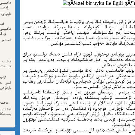
داھىيسى
ۋە قىسس
ئەڭ ئاخى
ھوزۇرلۇق پالىيەتلەرنىڭ بىرى بولۇپ، ئۇ ھاياتىمىزنىڭ ئۈچتەن بىرىنى
قەس
اسلىقى بىزنىڭ كۈندۈلۈك پالىيەتلىرىمىزگە بىۋاستە تەسىر
داھىيسى
لەنمۇ زىچ مۇناسىۋەتلىك. ئۇيقىمىز ياخشى بولمىسا بىزنىڭ روھى
ۋە قى
ئۈنىمىزگە تەسىر يىتىدۇ، ھەتتا ماشىنا ھەيدىگەندە مۈگىدەپ قىلىپ،
قەستەن 
شقىلارنىڭ ھاياتىغا خەۋەپ ئىلىپ كىلىشىمىز مۈمكىن.
داھىيسى
رىمىزنى پۈتۈنلەي توختۇتۇپ قويۇپ ئارام ئىلىش دىمەك بولسىمۇ، بىراق
دىمەك بەدەننىڭ بىر خىل فىزىلوگىيەلەك پالىيەت جەريانىدىن يەنە بىر
قەلبىد
ىغا ئۆتۈش دىمەكتۇر.
قېرىنداش
بولۇپ قالماستىن، بەلكى ئەڭ مۇھىمى كۈندۈزلىكىدىن پەرىقلىق بىر
ەنىمىزدىكى ھەر قايسى ئورگانلار بولۇپمۇ مىڭىمىز ئۈزلۈكسىز خىزمەت
قېنى 
ىز بىز كۈندۈزلىكى كۆرگەن شەيىلەرنى، ئۈگەنگەن بىلىملەرنى رەتلەپ،
قېنى مەن
سىمىزدە ساقلاش ئۈچۈن ئاساس سالىدۇ.
يازغۇچى:
كە ياردەم بىرىدىغان ھورمۇن دەل بالىلار ئۇخلىغاندا ئاجىرتىلىپ
لىك ئۇخلىمىسا ئۆسۈپ يىتىلشكە ياردەم بىرىدىغان ھورمۇن يىتەرلىك
قان بالىلارنىڭ ساغلام ئۆسۈپ يىتىلىشى تەسىرگە ئۇچىرايدۇ. ئۆسۈپ
مەھمەت
ەخمىگە ئۇچۇرغان ھۈجەيرە ۋە توقۇلمىلار دەل بىز ئۇخلىغان مەزگىلدە
نىشاندى
 كىسەللىككە تاقابىل تۈرۈش كۈچىگە يەنى ئىمىييۇنۇت كۈچىگە ياردەم
پىسخىكا ئى
 چىقىرلىدۇ. ئۇندىن باشقا بەدەننىڭ ئىنىرگىيە ئىشلىتىشىنى كونتۇرۇل
پ چىقىرىلىدۇ.
مە
پەس ئىلىش ئاستىلايدۇ، قان بىسىمى تۆۋەنلەيدۇ. يۈرەكنىڭ خىزمەت