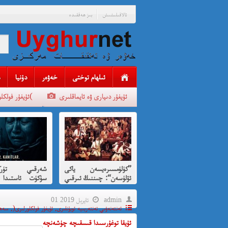
ئالاقىلىشىش
بىز ھەققىدە
ئىلھام توختى
خەۋەر
دۇنيا
ئۇيغۇر دىيارى ۋە ئايماقلىرى
ئۇيغۇر فولكلورلىرى(
”كۈلۈمسىرەيسەن ياكى
شەرقىي تۈركى
ئۆلۈسەن“: چىننىڭ ئىرقىي
سۈكۈت ئاستىدا 
قىرغىنچىلىقنى
بېرىلغان ئى
كۈلۈمسىرەش ئارقىلىق
قىرغىنچىلىق
admin
01 ئاپرېل 2019
پەردىلەش ئويۇنى
ئەنئەنەۋىي تەنتەربىيە ئويۇنلىرى
,
ئۇيغۇر فولكلورلىرى(
,
سەھى
ئۇيقا توغۇرسىدا قىسقىچە چۈشەنچە