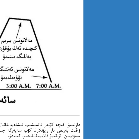
ۋاقىت پەرىقى بار رايۇنلارغا كۆپ سەپەرگە چىق
سەۋەپتىن ئۇيقىمۇ قالايمىقانلىشىپ كىتىدۇ.