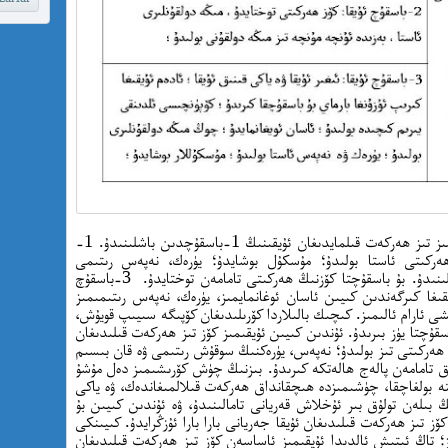
بىز ئۇخلاشقا باشلىغاندىن كىيىن ئۇيقىمىز كۆزىمىز تىز ھەركەت قىلمايدىغان ئۇيقىنىڭ 1-باسقۇچدىن باشلىنىدۇ. 1-
ھەركىتى ئاستا بولىدۇ؛ مۇسكۇل بوشايدۇ؛ يۈرەك، نەپەس رىتىمى
ئاستىلايدۇ. ئۇندىن كىيىن 2-باسقۇچ ئۇيقا باشلىنىدۇ. بۇ باسقۇچتا كۆزنىڭ ھەركىتى تامامەن توختايدۇ. 3-باسقۇچ
يقىغا كىرگەندىن كىيىن ئاسان ئوغانمايمىز، يۈرەك، نەپەس رىتىمىمىز
شى ئارام ئالىمىز. كىچىك بالىلاردا كۆرىلىدىغان كۆپىگە سىيىپ قويۇش،
ۇچتا يۈز بىرىدۇ. ئۇندىن كىيىن ئۇيقىمىز كۆز تىز ھەركەت قىلىدىغان
ڭ ھەركىتى تىز بولىدۇ؛ نەپەس، يۈرەكنىڭ سوقۇش رىتىمى ۋە قان بىسىم
ىق تامامەن پالەج ھالەتكە كىرىدۇ. بىزنىڭ چۈش كۆرىشىمىز دەل مۇشۇ
تتە بولغاچقا، چۈشىمىزدە ھىچقانداق ھەركەت قىلالمىغاندەك، ۋە ياكى
 بىلەن تولۇق بىر ئۇخلاش قەريانى تامالىنىدۇ، ۋە ئۇندىن كىيىن بۇ
قۇچ ئۇيقا ئازلاپ، كۆز تىز ھەركەت قىلىدىغان ئۇيقا جەريانى بارا بارا ئۇزڭرايدۇ. كىيىنكى
قىغا كىرمەيمىز؛ تاڭ ئىتىش ئالدىدا ئۇيقىمىز ئاساسەن كۆز تىز ھەركەت قىلىدىغان