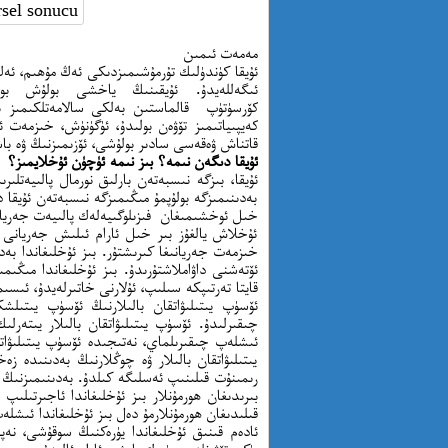
مەمەت ئىمىن
ئۇيقا كۈندۈلىك تۇرمۇشىمىزدىكى ئەڭ مۇھىم، ئەڭ 
ئىگەللەيدۇ. ئۇيقىنىڭ ياخشى بولۇش بولم
كۆرسۈتۈپ قالماستىن بەلكى سالامەتلكىمىز بى
كەيپىياتىمىز تۆۋەن بولىدۇ، ئۈگۈنۈش، خىزمەت 
قاتناش ۋەقەسى سادىر بولۇشى، ئۆزىمىزنىڭ ۋە با
ئۇيقا دىگەن نىمە؟ بىز نىمە ئۈچۈن ئۇخلايمىز؟
ئۇيقا، بىزگە نىسبەتەن بارلىق نورمال پالىيەتلى
بەدىنىمىزگە بولۇپمۇ مىڭىمىزگە نىسبەتەن ئۇيقا 
خىل ئوخشىمىغان فىزىلوگىيەلەك پالىيەت جەريان
ئۇخلاش يالغۇز بىر خىل ئارام ئىلىش جەريانى 
خىزمەت جەريانىغا كىرىشتۇر. بىز ئۇخلىغاندا بەد
ئۆتەشنى داۋاملاشتۇرىدۇ. بىز ئۇخلىغاندا مىڭىم
قايتا تەرتىپكە سىلىپ، ئۇلارنى خاتىرلەيدۇ، ئى
ئۆسۈپ يىتىلىۋاتقان بالىلارنىڭ ئۆسۈپ يىتىلش
چىقىرلىدۇ. ئۆسۈپ يىتىلىۋاتقان بالىلار يىتەر
ئىشلەپ چىقىرىلماي، نەتىجىدە ئۆسۈپ يىتىلىۋات
يىتىلىۋاتقان بالىلار ۋە چوڭلارنىڭ بەدىنىدە ز
رىمىنۇت قىلىنىپ ئەسلىگە كىلدۇ. بەدىنىمىزنىڭ
بىرىدىغان ھورمۇنلار بىز ئۇخلىغاندا ئاجىرتىلىپ
قىلىدىغان ھورمۇنلارمۇ دەل بىز ئۇخلىغاندا ئىشلە
ئادەم قىنىق ئۇخلىغاندا يۈرەكنىڭ سوقۇشى، نە