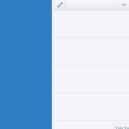
ىزلىك ئازابى كىشىلەرنى ئادالەتلىك
 مەمەت ئ...
ئۇيغۇر ئانىلار تورى ۋە دىلدار ئەزىز
https://www.youtube.com/
v=UKKoUwAET
مۇئەللىم- چىقىش يولىمىز بارمۇ
لىمىز بارمۇ ؟ مۇئەللىم كىم بىر
ەقسەت...
رەت ھوشۇر- خەيىر خوش، ئەركىن
ئاسىيا رادىيوسى
وش، ئەركىن ئاسىيا رادىيوسى!
وشۇر ...
Tüm Yaz