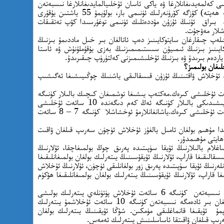
 كەلمەيدىغانلارغا ۋە ياكى ئاسان ئۇخلىيالمايدىغانلارغا نىسبەتەن
قىسا مۇددەت (بىر نەچچە كۈندىن بىر نەچچە ھەپتە) كۆزگە كۆرۈنەرلىك ئۈنىمى بار، بولۇپمۇ 55 ياشتىن يۇقۇرى
، بىراق ئۇنىڭ ئۇزۇن مۇددەتلىك ئۈنىمى توغۇرسىدا كۆپ تەتقىقات
شلار مەۋجۇت.
ەپ چىقارغان سايتوكايىنىز دەپ ئاتالغان بىر خىل ماددىمۇ بىزنىڭ
ايىنىز بىزنىڭ ئىمىيۇن سىستىمىمىزنىڭ بەزى يۇقۇملۇنۇش ۋە ئاستا
ياردەم بىرىدۇ ۋە بىزنىڭ ئۇخلىشىمىزنى كەلتۈرۈپ چىقىرىدۇ.
ىغان بولىمىز؟
پ، ئۇخلاش ۋاقتىنىڭ ئۇزۇن قىسقالىقى ياشنىڭ چوڭىيىشىغا ئەگىشىپ
ۇلغان بوۋاقلار كۈنىگە 16 – 18 سائەت ئۇخلىشى كىرەك.مەكتەپ يىشىغا توشمىغان كىچىك بالىلار كۈنىگە
11 – 12 سائەت ئۇخلىشى كىرەك.مەكتەپ يىشىدىكى بالىلار كۈنىگە ئەڭ كەم دىگەندە 10 سائەت ئۇخلىشى
كىرەك.بالاغەتكە يەتكەنلەر كۈنىگە 7 – 8 سائەت ئۇخلىشى كىرەك.ياشانغانلارمۇ ئوخشاشلا كۈنىگە 7 – 8 سائەت
ىدا مۇھىم بولغان ئامىل يالغۇز ئۇخلاش ئۈچۈن سەرىپ قىلغان ۋاقىت
ھايتى مۇھىمدۇر.
اغلام بالىلارنىڭ ئۇيقا سۈپىتىدە پەرىق چوڭ بولمىغاچقا، ئۇلارنىڭ
الىقىغا قاراپ، ئۇلارنىڭ ئۇيقۇسىنىڭ يىتەرلىك بولغان بولمىغانلىقىغا
ەرنىڭ ئۇيقا سۈپىتىدە پەرىق زور بولغانلىقى ئۈچۈن، ئۇلارنىڭ ئۇخلاش
 قاراپ، ئۇلارنىڭ ئۇيقۇسىنىڭ يىتەرلىك بولغان بولمىغانلىقىغا ھۆكۈم
ئۇيقۇسىنىڭ سۈپىتى يۇقۇرى بولغان بىر ئادەمگە نىسبەتەن كۈنىگە 6 سائەت ئۇخلاش پۈتۈنلەي يىتەرلىك بولىشى
مۈمكىن، بىراق ئۇخلاش سۈپىتى ياخشى بولمىغان بىر ئادەمگە نىسبەتەن كۈنىگە 10 سائەت ئۇخلاشمۇ يىتەرلىك
 يەنى 10 سائەت ئۇخلاپمۇ ئۇيقىغا قانماغلىقى مۈمكىن. شۇڭا ئۇيقىنىڭ يىتەرلىك بولغان
ەرىپ قىلغان ۋاقىتقا ئاساسلىنىش يىتەرلىك ئەمەس.