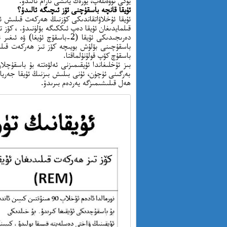
يۈكى تۆۋەنلەپ، يۈرەك ياىشى ئارام ئالىدۇ.
ئۇيقا قانچە باسقۇچنى ئۆز ئىچىگە ئالىدۇ؟
ئۇيقا ئۇخلاۋاتقاندىكى كۆزنىڭ ھەركەت قىلىش ئە
باسقۇچ كۆپ قولۇنۇلماقتا.
بىز ئۇخلىغاندا ئۇيقىمىزنى ئەلۋەتتە بۇ باسقۇچلار
بەرگىنى ئۈچۈن، ئۇنى بىلىش بىزنىڭ ئۇيقا جەريان
ھەل قىلىشىمىزگە يەردەم بىرىدۇ.