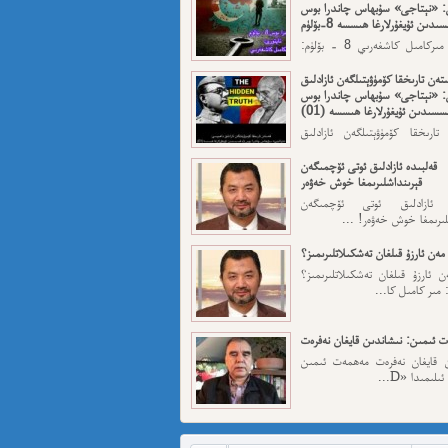
: «نېتاجى» سۇبھاس چاندرا بوس
ىدىن ئۇيغۇرلارغا ھىسسە 8-بۆلۈم
ئاپتورى: مىركامىل كاشغەرىي 8 - بۆلۈم:
رقى قەسەم — ...
تەن تارىخقا كۆمۈۋېتىلگەن ئازادلىق
: «نېتاجى» سۇبھاس چاندرا بوس
سسىدىن ئۇيغۇرلارغا ھىسسە (01)
تارىخقا كۆمۈۋېتىلگەن ئازادلىق
: «نېتاجى» سۇبھاس...
قەلبىدە ئازادلىق ئوتى ئۆچمىگەن
قېرىنداشلىرىمغا خوش خەۋەر
ە ئازادلىق ئوتى ئۆچمىگەن
لىرىمغا خوش خەۋەر! ...
مەن ئارزۇ قىلغان تەشكىلاتلىرىمىز؟
 ئارزۇ قىلغان تەشكىلاتلىرىمىز؟
 مىر كامىل كا...
 ئىمىن: نىشاندىن قايغان نەفرەت
ن قايغان نەفرەت مەھمەت ئىمىن
لىمىدا «D...
مەت ئىمىن : ئادالەتسىزلىك ئازابى
كىشىلەرنى ئادالەتلىك قىلامدۇ؟