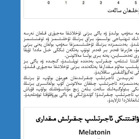
مە سەۋەپ بولىدۇ ۋە ياكى بىزنى ئۇخلاشقا مەجبۇرى قىلغان نەرسە
ىك ئىھتىياجى بولسىمۇ، بىراق بىزنىڭ ئۇخلىشىمىز ۋە ئوغىنىشىمىز
ىدۇ. بەدىنىمىزدە بىزنىڭ ئۇخلىشىىمىزغا سەۋەپ بولغان يەنى بىزنى
مۇ، ھازىرغا قەدەر بىر قەدەر تونۇپ يەتكەن ئىككى خىل ماددا ئۇيقا
رى ئەدەنىسايىن، يەنە بىرى بولسا مەلاتونىن.
اقىتتا ئىشلەپ چىقىرلىپ بەدەندە توپلىشىدۇ، كىچىدە ۋە ياكى بىز
وپلىشىپ مەلۇم مىقدارغا يەتكەندە، بىزنى ئۇخلاشقا مەجبۇرى قىلىدۇ،
كى تەڭپۇڭلىقىنى ساقلايدۇ.
ەرىپىدىن ئاجىرتىلىپ چىقىرلىدىغان ھورمۇن بولۇپ، ئۇ بىزنىڭ
 بەدىنىمىزدە ئاجىرتىلىپ چىققان مەلاتونىن كۆپ بولغانسىرى بىزنىڭ
دىكى بىئولوگىيەلىك سائەت بىلەن زىچ مۇناسىۋەتلىك بولۇپ، قۇياش
ۆپ ئاجىرتىلىپ چىقىرلىدۇ؛ كۈندۈزلىكى ۋە ياكى يورۇقلۇقتا توۋەنلەيدۇ.
نغانلاردا ئازلايدۇ.