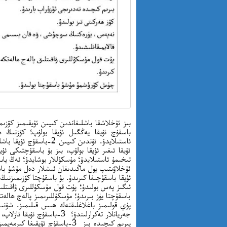
باسقۇچ ئۇيقا يەڭگىل ئۇيقا بولۇپ؛ كۆزنىڭ 
ئۇيقا ئىغىر ئۇيقا بولۇپ، بىز بۇ باسقۇچتىكى ئۇ
تىخىمۇ ئاستىلايدۇ؛ مۇسكۇللار بوشايدۇ؛ ئەڭ ياى
ئۇخلاۋىتىپ يول ماڭىدىغان ئىشلار دەل مۇشۇ باسق
ئۇيقا باسقۇچىغا كىرىدۇ. بۇ باسقۇچتا كۆزىمىزنى
ئىگىز پەس بولىدۇ؛ پۇت قول مۇسكۇللىرى ۋاقىتل
باسقۇچتا يۈز بىرىدۇ؛ مۇسكۇللىرىمىز پالەج ھالە
پۇي قولىمىز باغلاغلىقتەك ھىس قىلىمىز. شۇنىڭ
جەريانلار تەكرارلىندۇ؛ 3-باس
يىرىم كىچىدە بىز 3-باسقۇچ ئۇي