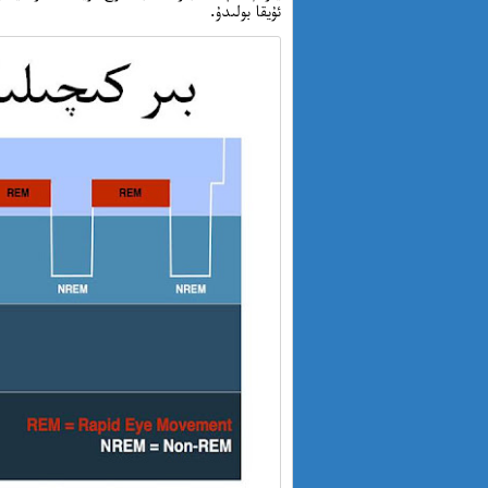
ئۇيقا بولىدۇ.