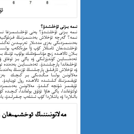
نىمە بىزنى ئۇخلىتىدۇ؟
نىمە بىزنى ئۇخلىتىدۇ؟ يەنى ئۇخلىشىمىزغا نى
نىمە؟ گەرچە ئۇخلاش بەدىنىمىزنىڭ فىزىلوگىيەل
بەدىنىمىزدىكى بەزى مددىلار تەرىپىدىن تەڭشىل
ئۇخلىتىدىغان ئامىللار كۆپ ۋا مۈرەككەپ بولسى
بىلان ئالاھىدە زىچ مۇناسىۋەتلىك بولۇپ، ئۇنىڭ بى
ئەدەنىسايىن كۈندۈزلىكى ۋە ياكى بىز ئوغاق ۋ
ئۇخلىغاندا پارچىلىنىدۇ. ئەدەنىسايىن بەدەندە ت
ۋە ئۇخلاش ئارقىلىق پارچىلىنىڭ ئۆزىنىڭ بەاەندى
مەلاتونىن بولسا مىڭىدىكى بىر كىچىك بەز ت
ئۇيقىمىزنىڭ كىلىشىدە ئالاھىدە رول ئوينايدۇ.
ئۇيقىمىز شۇنچە كىلىدۇ. مەلاتونىن بەدىنىمىز
ئولتۇغاندا، ياكى ھاۋا تۇتۇق بولغاندا، كىچىدە ك
بالىلاردا ۋە ياشلاردا كۆپ ئىشلەپ چىقىرلىدۇ، ياشا