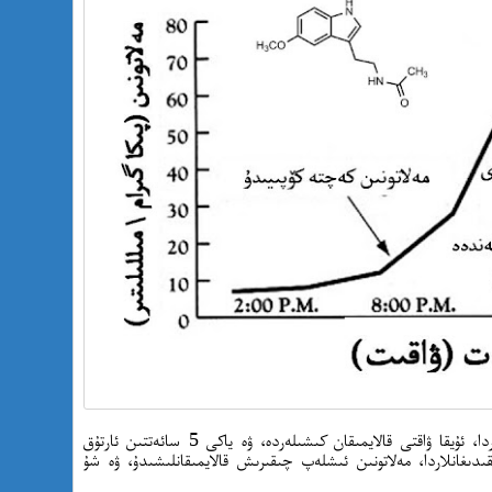
داۋاملىق كىچە كۈندز ئالمىشىپ ئىشلەيدىغانلاردا، ئۇيقا ۋاقتى قالايمىقان كىشىلەردە، ۋە ياكى 5 سائەتتىن ئارتۇق
ىدىغانلاردا، مەلاتونىن ئىشلەپ چىقىرىش قالايمىقانلىشىدۇ، ۋە شۇ