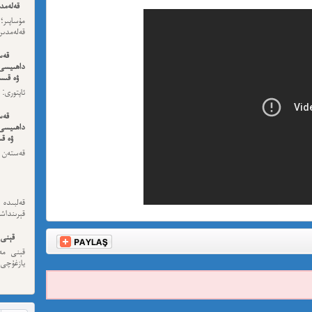
قەلەمدى
مۇساپىر؛
قەلەمدىن 
قەس
داھىيسى
ۋە قىسس
ئەڭ ئاخى
قەس
داھىيسى
ۋە قى
قەستەن 
داھىيسى
قەلبىد
قېرىنداش
قېنى 
قېنى مەن
يازغۇچى:
مەھمەت
نىشاندى