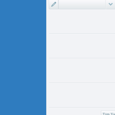
لىمىدا «D...
مەت ئىمىن : ئادالەتسىزلىك ئازابى
كىشىلەرنى ئادالەتلىك قىلامدۇ؟
ىزلىك ئازابى كىشىلەرنى ئادالەتلىك
 مەمەت ئ...
ئۇيغۇر ئانىلار تورى ۋە دىلدار ئەزىز
https://www.youtube.com/
v=UKKoUwAET
مۇئەللىم- چىقىش يولىمىز بارمۇ
لىمىز بارمۇ ؟ مۇئەللىم كىم بىر
ەقسەت...
رەت ھوشۇر- خەيىر خوش، ئەركىن
ئاسىيا رادىيوسى
وش، ئەركىن ئاسىيا رادىيوسى!
وشۇر ...
Tüm Yaz