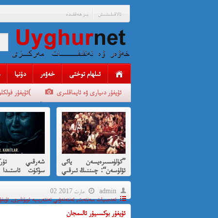
ئالاقىلىشىش
بىز ھەققىدە
ئىلھام توختى
خەۋەر
دۇنيا
ئۇيغۇر دىيارى ۋە ئايماقلىرى
ئۇيغۇر فولكلورلىرى(
”كۈلۈمسىرەيسەن ياكى
شەرقىي تۈركى
ئۆلۈسەن“: چىننىڭ ئىرقىي
سۈكۈت ئاستىدا 
قىرغىنچىلىقنى
بېرىلغان ئى
كۈلۈمسىرەش ئارقىلىق
قىرغىنچىلىق
admin
02 مارت 2017
پەردىلەش ئويۇنى
ئەدەبىيات سەنئەت
,
ئەنئەنەۋىي تەنتەربىيە ئويۇنلىرى
,
ئۇيغۇ
ئۇيغۇر بوكسىيۇر ئالىمجان