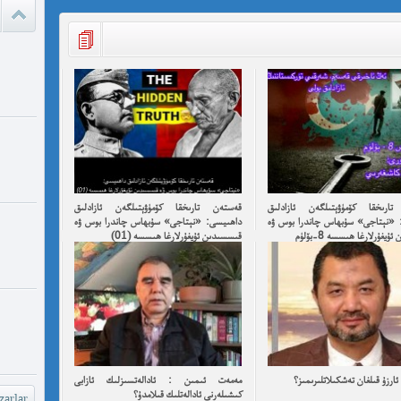
پىسخىكا ئى
مە
ئادالەتس
قىلامدۇ؟
watch?
yU...
ارىخقا كۆمۈۋېتىلگەن ئازادلىق
قەستەن تارىخقا كۆمۈۋېتىلگەن ئازادلىق
 «نېتاجى» سۇبھاس چاندرا بوس ۋە
داھىيسى: «نېتاجى» سۇبھاس چاندرا بوس ۋە
چىقىش يو
يغۇرلارغا ھىسسە 8-بۆلۈم
قىسسىدىن ئۇيغۇرلارغا ھىسسە (01)
غايە ، م
شۆھ
خەيىر خ
شۆھرەت ھ
ارزۇ قىلغان تەشكىلاتلىرىمىز؟
مەمەت ئىمىن : ئادالەتسىزلىك ئازابى
كىشىلەرنى ئادالەتلىك قىلامدۇ؟
arlar