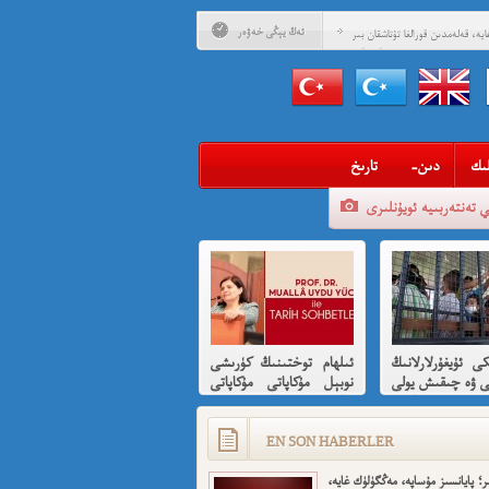
ئەڭ يېڭى خەۋەر
يە، قەلەمدىن قورالغا تۇتاشقان بىر
مۇساپىرنامە
ادلىق داھىيسى: «نېتاجى» سۇبھاس
 ئۇيغۇرلارغا ھىسسە 8-بۆلۈم
ادلىق داھىيسى: «نېتاجى» سۇبھاس
ىدىن ئۇيغۇرلارغا ھىسسە (01)
ىگەن قېرىنداشلىرىمغا خوش خەۋەر
ىك
-دىن
تارىخ
ەن ئارزۇ قىلغان تەشكىلاتلىرىمىز؟
ي تەنتەربىيە ئويۇنلىرى
ئىمىن: نىشاندىن قايغان نەفرەت
بى كىشىلەرنى ئادالەتلىك قىلامدۇ؟
ۇيغۇر ئانىلار تورى ۋە دىلدار ئەزىز
مۇئەللىم- چىقىش يولىمىز بارمۇ
كى ئۇيغۇرلارلانىڭ
ئىلھام توختىنىڭ كۈرىشى
ر خوش، ئەركىن ئاسىيا رادىيوسى
ى ۋە چىقىش يولى
نوبېل مۇكاپاتى مۇكاپاتى
قىسقىچە ئانىلىز
بىلەن شەرەپلەندۈرۈشكە
لايىقتۇر
EN SON HABERLER
ر؛ پايانسىز مۇساپە، مەڭگۈلۈك غايە،