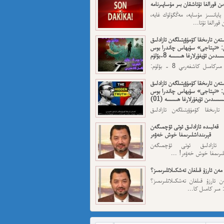
ن قورالغا تۇتاشقان بىر مۇساپىرنامە
 پايانسىز مۇساپە، مەڭگۈلۈك غايە،
قورالغا تۇتا...
تەن تارىخقا كۆمۈۋېتىلگەن ئازادلىق
: «نېتاجى» سۇبھاس چاندرا بوس
ىدىن ئۇيغۇرلارغا ھىسسە 8-بۆلۈم
ئاپتورى: مىركامىل كاشغەرىي 8 - بۆلۈم:
رقى قەسەم — ...
تەن تارىخقا كۆمۈۋېتىلگەن ئازادلىق
: «نېتاجى» سۇبھاس چاندرا بوس
سسىدىن ئۇيغۇرلارغا ھىسسە (01)
تارىخقا كۆمۈۋېتىلگەن ئازادلىق
: «نېتاجى» سۇبھاس...
قەلبىدە ئازادلىق ئوتى ئۆچمىگەن
قېرىنداشلىرىمغا خوش خەۋەر
ە ئازادلىق ئوتى ئۆچمىگەن
لىرىمغا خوش خەۋەر! ...
مەن ئارزۇ قىلغان تەشكىلاتلىرىمىز؟
 ئارزۇ قىلغان تەشكىلاتلىرىمىز؟
 مىر كامىل كا...
 ئىمىن: نىشاندىن قايغان نەفرەت
ن قايغان نەفرەت مەھمەت ئىمىن