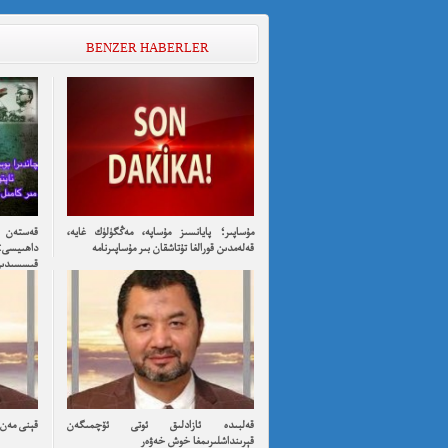
BENZER HABERLER
مۇساپىر؛ پايانسىز مۇساپە، مەڭگۈلۈك غايە،
قەستەن ت
قەلەمدىن قورالغا تۇتاشقان بىر مۇساپىرنامە
داھىيسى:
قىسسىدىن ئۇ
قەلبىدە ئازادلىق ئوتى ئۆچمىگەن
قېنى مەن ئ
قېرىنداشلىرىمغا خوش خەۋەر