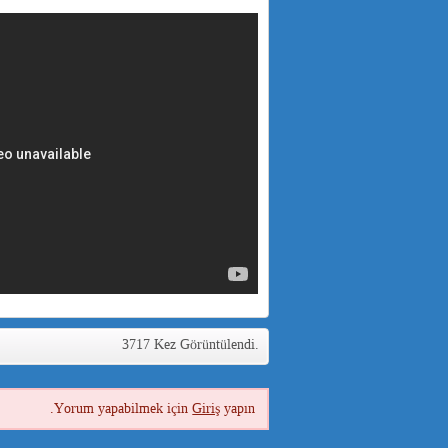
3717 Kez Görüntülendi.
Yorum yapabilmek için
Giriş
yapın.