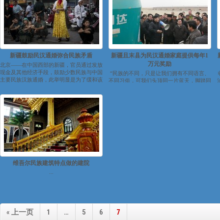
新疆鼓励民汉通婚弥合民族矛盾
新疆且末县为民汉通婚家庭提供每年1
万元奖励
北京——在中国西部的新疆，官员通过发放
现金及其他经济手段，鼓励少数民族与中国
“民族的不同，只是让我们拥有不同语言、
主要民族汉族通婚，此举明显是为了缓和该
不同习俗，可我们头顶同一片蓝天，脚踏同
地...
一方沃土，心中充满同一个爱！在各民族之
间...
维吾尔民族建筑特点做的建院
...
« 上一页
1
…
5
6
7