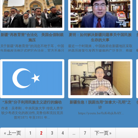
新疆“再教育营”合法化 美国会倡制裁
夏明：如何解决新疆问题事关中国民族
施压
生存的大事
关于新疆“再教育营”的消息不绝于耳，中国
最近一个时期来，中国政府在新疆地区采取
当局修改法例正式把它合法化，官方不单只
的高压政策引发西方媒体的广泛关注。有媒
为它正名，并披露“教育转化”工作的...
体披露，当局在新疆设立“再教育营...
“东突”分子利用民族主义进行的煽动
新疆告急！脱困当用“加拿大+孔明”之
计
作者：吴孝刚，中央民族大学 传统人类学
较少考虑文化的政治性,克鲁伯和克拉克洪
https://youtu.be/0zK4bjkJbAY...
曾对1871 年至1951 年...
« 上一页
1
2
3
4
…
7
下一页 »