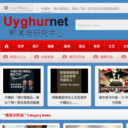
Last Minute
中國的「飛行複製品」勝出了嗎？普京與馬克龍應該感到
羞愧嗎？
我敬佩那些在土耳其崇拜中國的人……
基辛格与中国：50 年的爱与背叛
衝 突 與 聯 盟 美國與中國：百年之舞: 從1900年到2024
年的百年關係
世界
照片
视频
. 新闻
观点
教育
文艺
文
聚焦维吾尔 | 伊利夏提：我为什么要学汉语
维吾尔江山
自然资源
维吾尔民俗
婚葬礼俗
大一统情结使魏京生失去理智 / 伊利夏提
伊利夏提：在自责与内疚中的挣扎
伊利夏提：消失在集中营的红衣女孩
伊利夏提：维吾尔种族灭绝
中國的「飛行複製品」勝
我敬佩那些在土耳其崇拜
基辛格与中国：50 
伊利夏提：满目苍夷2020，难见彼岸2021
出了嗎？普京與馬克龍應
中國的人……
与背叛
該感到羞愧嗎？
" 维吾尔民俗 " Category News