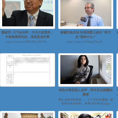
陳破空: 川习会在即，中共大使透风：
新疆民族压迫 转基因婴儿诞生 “特习
中南海最害怕的，竟然是这件事
会”期待什么？
https://youtu.be/8M33KvyNCVk...
https://youtu.be/E6epjC1kntE...
...
维吾尔裔美国人发声，呼吁关注新疆拘
禁营
弗吉尼亚州罗斯林——上个月在华盛顿一家
智库发表讲话时，鲁珊·阿巴斯(Rushan
Abbas)转述了她所听到的关...