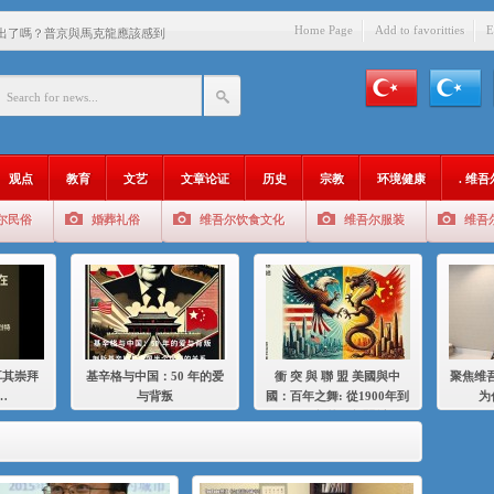
Home Page
Add to favoritties
E
出了嗎？普京與馬克龍應該感到
中國的人……
爱与背叛
：百年之舞: 從1900年到2024
观点
教育
文艺
文章论证
历史
宗教
环境健康
. 维
：我为什么要学汉语
尔民俗
婚葬礼俗
维吾尔饮食文化
维吾尔服装
维吾
智 / 伊利夏提
中的挣扎
的红衣女孩
绝
耳其崇拜
基辛格与中国：50 年的爱
衝 突 與 聯 盟 美國與中
聚焦维吾
，难见彼岸2021
…
与背叛
國：百年之舞: 從1900年到
为
2024年的百年關係