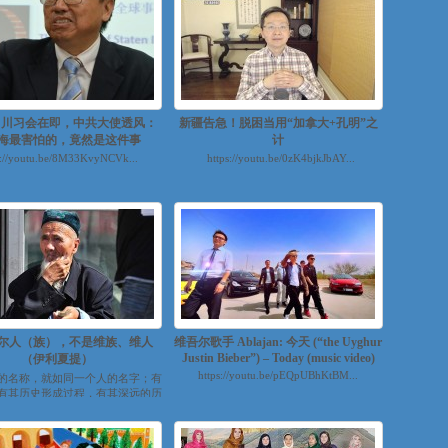
: 川习会在即，中共大使透风：
新疆告急！脱困当用“加拿大+孔明”之
海最害怕的，竟然是这件事
计
s://youtu.be/8M33KvyNCVk...
https://youtu.be/0zK4bjkJbAY...
尔人（族），不是维族、维人
维吾尔歌手 Ablajan: 今天 (“the Uyghur
Justin Bieber”) – Today (music video)
（伊利夏提）
https://youtu.be/pEQpUBhKtBM...
的名称，就如同一个人的名字；有
有其历史形成过程，有其深远的历
有其厚重的民族文化沉淀；有对...