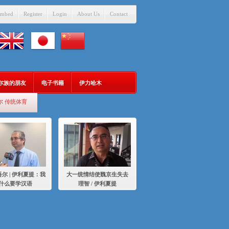
mbed
Register
Login
About Us
Contact
吾尔族的朋友
电子书籍
伊力哈木
尔 传统体育
尔 | 伊利夏提：我
大一统情结使魏京生失去
什么要学汉语
理智 / 伊利夏提