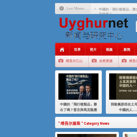
Last Minute
中國的「飛行複製品」勝
羞愧嗎？
我敬佩那些在土耳其崇拜
基辛格与中国：50 年的
衝 突 與 聯 盟 美國與中國
年的百年關係
世界
照片
视频
. 新闻
聚焦维吾尔 | 伊利夏提
维吾尔江山
自然资源
维吾
大一统情结使魏京生失去理
伊利夏提：在自责与内疚
伊利夏提：消失在集中营
伊利夏提：维吾尔种族灭
中國的「飛行複製品」勝
我敬佩那些在土
伊利夏提：满目苍夷2020
出了嗎？普京與馬克龍應
中國的人…
該感到羞愧嗎？
" 维吾尔服装 " Category News