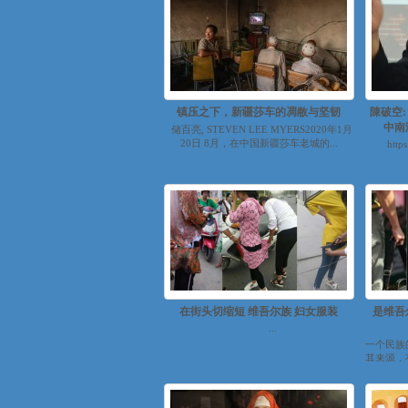
镇压之下，新疆莎车的凋敝与坚韧
陳破空
中南
储百亮, STEVEN LEE MYERS2020年1月
20日 8月，在中国新疆莎车老城的...
http
在街头切缩短 维吾尔族 妇女服装
是维吾
...
一个民族
其来源，
史意义，