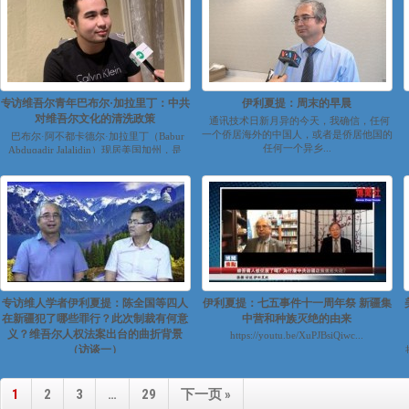
专访维吾尔青年巴布尔·加拉里丁：中共
伊利夏提：周末的早晨
对维吾尔文化的清洗政策
通讯技术日新月异的今天，我确信，任何
一个侨居海外的中国人，或者是侨居他国的
巴布尔·阿不都卡德尔·加拉里丁（Babur
任何一个异乡...
Abduqadir Jalalidin）现居美国加州，是
一...
专访维人学者伊利夏提：陈全国等四人
伊利夏提：七五事件十一周年祭 新疆集
在新疆犯了哪些罪行？此次制裁有何意
中营和种族灭绝的由来
义？维吾尔人权法案出台的曲折背景
https://youtu.be/XuPJBsiQiwc...
（访谈一）
https://youtu.be/pB3V4WkD2p0
https://youtu.be/0nnW1PAKY...
1
2
3
…
29
下一页 »