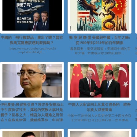
中國的「飛行複製品」勝出了嗎？普京
衝 突 與 聯 盟 美國與中國：百年之舞:
與馬克龍應該感到羞愧嗎？
從1900年到2024年的百年關係
https://www.youtube.com/watch?
書籍摘要：衝突與聯盟：美國與中國的百
v=p1zIhzrNGQE...
年之舞 本書探討從20世紀初到...
伊利夏提:疫苗换引渡？埃尔多安推动土
中国人大审议同土耳其引渡条约 维吾
中引渡协议过关，撑起的突厥大旗只是
尔族人或被遣返
幌子？世界之大，维吾尔人避难之所何
中国十三届全国人大常委会第二十四次会议
在？自造东伊运，栽赃维吾尔，中共谎
于北京时间12月22日举行第一次全体会
议。消息显示，受国务院委托，外交部副部
言永不休｜东土西天（五）
长...
https://www.youtube.com/watch?
v=Z99hVkXr8kw&feature=yout...