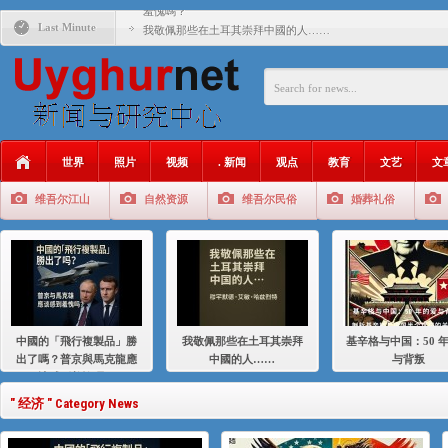
羞愧嗎？
Last Minute
我敬佩那些在土耳其崇拜中國的人……
基辛格与中国：50 年的爱与背叛
衝 突 與 聯 盟 美國與中國：百年之舞: 從1900年到2024
年的百年關係
聚焦维吾尔 | 伊利夏提：我为什么要学汉语
世界
照片
视频
. 新闻
观点
教育
文艺
文
大一统情结使魏京生失去理智 / 伊利夏提
维吾尔江山
自然资源
维吾尔民俗
婚葬礼俗
伊利夏提：在自责与内疚中的挣扎
伊利夏提：消失在集中营的红衣女孩
伊利夏提：维吾尔种族灭绝
伊利夏提：满目苍夷2020，难见彼岸2021
中國的「飛行複製品」勝
我敬佩那些在土耳其崇拜
基辛格与中国：50 
出了嗎？普京與馬克龍應
中國的人……
与背叛
該感到羞愧嗎？
" 经济 " Category News