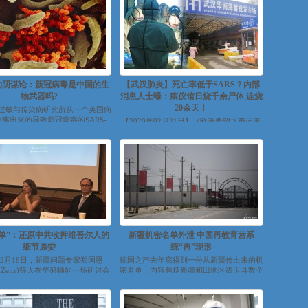
的阴谋论：新冠病毒是中国的生
【武汉肺炎】死亡率低于SARS？内部
物武器吗?
消息人士曝：殡仪馆日烧千余尸体 连烧
20余天！
过敏与传染病研究所从一个美国病
离出来的导致新冠病毒的SARS-
【2020年02月21日】（欧洲希望之声记者
oV-2病毒（橙色）。 华...
郑平报导）中共官方媒体最近就武汉肺炎疫
情不断做“好消息不断！”的报道...
名单”：还原中共收押维吾尔人的
新疆机密名单外泄 中国再教育营系
细节原委
统“再”现形
0年2月18日，新疆问题专家郑国恩
德国之声去年底得到一份从新疆传出来的机
an Zenz)等人在华盛顿的一场研讨会
密名单，内容包括新疆和田地区墨玉县数个
上分析“墨玉名单”透露...
村落中，所有遭关进再教育营的维吾尔人，
以及他...