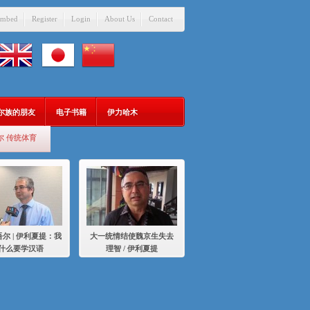
mbed
Register
Login
About Us
Contact
吾尔族的朋友
电子书籍
伊力哈木
尔 传统体育
尔 | 伊利夏提：我
大一统情结使魏京生失去
什么要学汉语
理智 / 伊利夏提