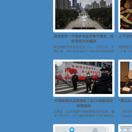
肺炎疫情：中国多地监狱集中爆发，防
止不住
控系统仍存漏洞
湖北省武汉市街头空无一人。 2月21日，中
美国国立
国山东、浙江以及湖北三省共有5所监狱报
人身上分
告新型冠状病毒肺炎疫情。其中确...
C
中国称两所监狱报告了近250例新冠状
“墨玉
病毒病例
上周五，山东省援引省政府提供的信息，截
202
至2月20日，在仁城监狱报告了207例新冠
（Adri
状病毒病例。...