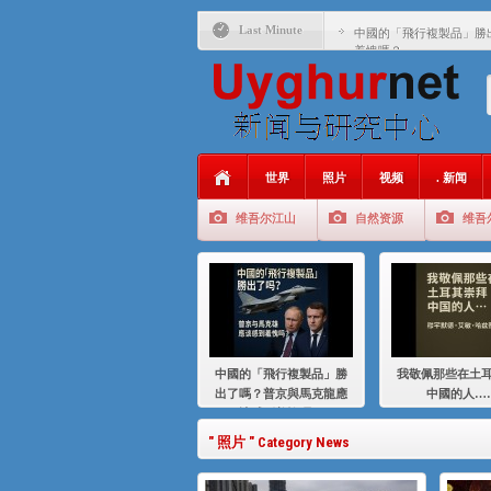
Last Minute
中國的「飛行複製品」勝
羞愧嗎？
我敬佩那些在土耳其崇拜
基辛格与中国：50 年的
衝 突 與 聯 盟 美國與中國
年的百年關係
世界
照片
视频
. 新闻
聚焦维吾尔 | 伊利夏提
维吾尔江山
自然资源
维吾
大一统情结使魏京生失去理
伊利夏提：在自责与内疚
伊利夏提：消失在集中营
伊利夏提：维吾尔种族灭
中國的「飛行複製品」勝
我敬佩那些在土
伊利夏提：满目苍夷2020
出了嗎？普京與馬克龍應
中國的人…
該感到羞愧嗎？
" 照片 " Category News