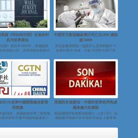
逐美国《华尔街日报》记者的时
中国官方新冠确诊累计死亡过2000 感染
机与世界舆论
超74000
日报》创办于1889年，隶属新闻
武汉金银潭医院一线医护人员资料图片 ©
的道琼斯公司，是美国颇有影响力
路透社图片 作者：古莉 中国官方周三宣
。 中国外交部周三（2月1...
布...
布对5大在美中国国营媒体新管
美国防长埃斯珀：中国对世界秩序构成
控措施
越来越大的威胁
方面消息，美国政府在周二宣布增
美国国防部长埃斯珀星期六（2月15日）在
在美运营的主要中国国营媒体及公
德国慕尼黑举行的全球安全会议上发表演
措施，并将它们在美国的活动当...
讲。 美国...