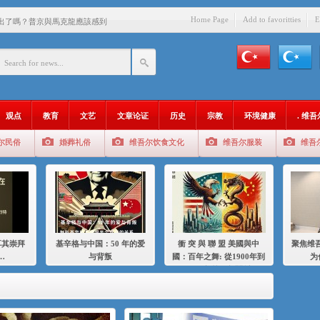
Home Page
Add to favoritties
E
出了嗎？普京與馬克龍應該感到
中國的人……
爱与背叛
：百年之舞: 從1900年到2024
观点
教育
文艺
文章论证
历史
宗教
环境健康
. 维
：我为什么要学汉语
尔民俗
婚葬礼俗
维吾尔饮食文化
维吾尔服装
维吾
智 / 伊利夏提
中的挣扎
的红衣女孩
绝
耳其崇拜
基辛格与中国：50 年的爱
衝 突 與 聯 盟 美國與中
聚焦维吾
，难见彼岸2021
…
与背叛
國：百年之舞: 從1900年到
为
2024年的百年關係