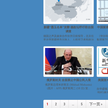
新疆“墨玉名单”发酵 德政坛呼吁联合国
中国驱
调查
德国之声及媒体合作伙伴日前报导，北京任
《华尔街
意迫害新疆维吾尔族人。人权捍卫者和政治
集团旗下
人物现在呼吁德国和欧洲应对中国采取强硬
的报纸
策略。...
俄罗斯封关 全面禁止中国公民入境
美国宣
俄罗斯总理米舒斯京 (Mikhail Mishustin)
(图片：AFP) 俄罗斯周二 (18 日) 宣...
自华盛顿
强对5家
司的管制
1
2
3
…
5
下一页 »