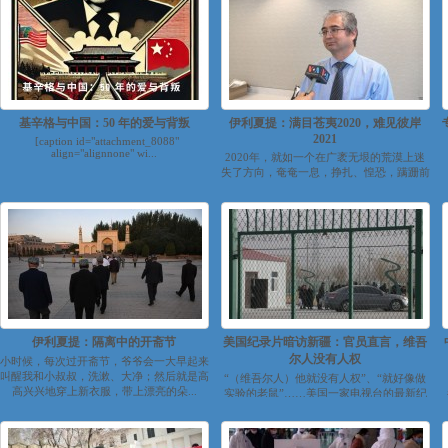
基辛格与中国：50 年的爱与背叛
伊利夏提：满目苍夷2020，难见彼岸
2021
[caption id="attachment_8088"
align="alignnone" wi...
2020年，就如一个在广袤无垠的荒漠上迷
失了方向，奄奄一息，挣扎、惶恐，蹒跚前
行的流浪汉；摇摇晃晃、渐行渐远，慢...
伊利夏提：隔离中的开斋节
美国纪录片暗访新疆：官员直言，维吾
尔人没有人权
小时候，每次过开斋节，爷爷会一大早起来
叫醒我和小叔叔，洗漱、大净；然后就是高
“（维吾尔人）他就没有人权”、“就好像做
高兴兴地穿上新衣服，带上漂亮的朵...
实验的老鼠”……美国一家电视台的最新纪
录片通过暗访，记录下了新疆官员和科技公
司人...