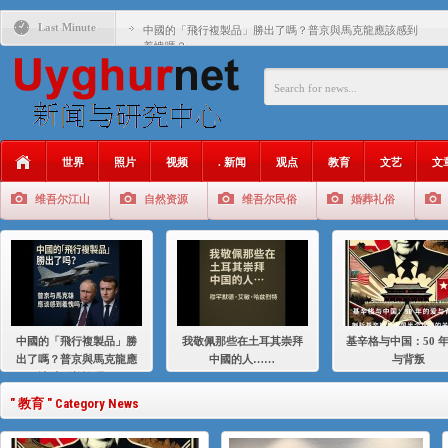
Last Minute
中國的「飛行複製品」勝出了嗎？普京與馬克龍應該感到
羞愧嗎？
我敬佩那些在土耳其崇拜中國的人……
基辛格与中国：50 年的爱与背叛
衝 突 與 聯 盟 美國與中國：百年之舞: 從1900年到2024
年的百年關係
世界
照片
视频
. 新闻
观点
教育
文艺
文
聚焦维吾尔 | 伊利夏提：我为什么要学汉语
维吾尔江山
自然资源
维吾尔民俗
婚葬礼俗
大一统情结使魏京生失去理智 / 伊利夏提
伊利夏提：在自责与内疚中的挣扎
伊利夏提：消失在集中营的红衣女孩
伊利夏提：维吾尔种族灭绝
中國的「飛行複製品」勝
我敬佩那些在土耳其崇拜
基辛格与中国：50 
伊利夏提：满目苍夷2020，难见彼岸2021
出了嗎？普京與馬克龍應
中國的人……
与背叛
該感到羞愧嗎？
" 教育 " Category News