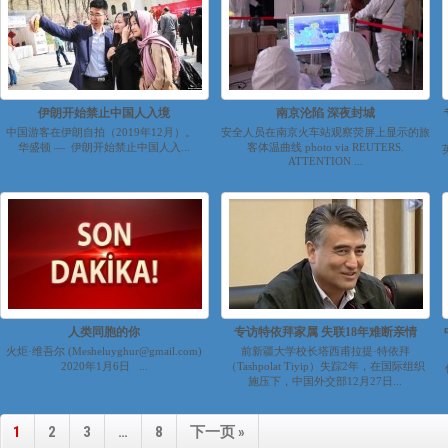
伊朗开始禁止中国人入境
南京沦陷 深夜封城
中国游客在伊朗自拍（2019年12月）。
安全人员在南京火车站观察荧屏上显示的旅
华盛顿 — 伊朗开始禁止中国人入...
客体温曲线 photo via REUTERS.
ATTENTION ...
人类同胞的你
专访特依拜家属 失联18年难断亲情
火炬·维吾尔 (Mesheluyghur@gmail.com)
前新疆大学校长塔西甫拉提·特依拜
2020年1月6日 ...
（Tashpolat Tiyip）失踪2年，在国际组织
施压下，中国外交部12月27日...
1
2
3
…
8
下一页 »