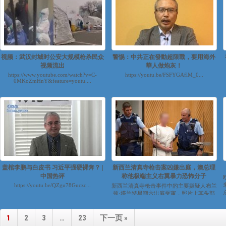
视频：武汉封城时公安大规模枪杀民众
警惕：中共正在發動超限戰，要用海外
视频流出
華人做炮灰！
https://www.youtube.com/watch?v=C-
https://youtu.be/FSFYGAflM_0...
0MKoZmHnY&feature=youtu....
盖棺李鹏与白皮书 习近平强硬裸奔？ |
新西兰清真寺枪击案凶嫌出庭，澳总理
中国热评
称他极端主义右翼暴力恐怖分子
https://youtu.be/QZgu78Guczc...
新西兰清真寺枪击事件中的主要嫌疑人布兰
顿·塔兰特星期六出庭受审，照片上其头部
被模糊化。 ...
1
2
3
…
23
下一页 »