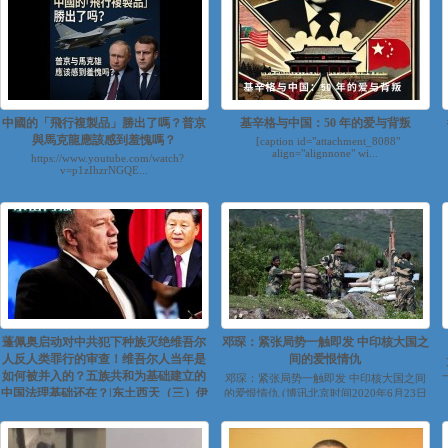
中國的「飛行複製品」勝出了嗎？普京
基辛格与中国：50 年的爱与背叛
與馬克龍應該感到羞愧嗎？
[caption id="attachment_8088"
align="alignnone" wi...
https://www.youtube.com/watch?
v=p1zIhzrNGQE...
蓬佩奥启动对中共犯下种族灭绝维吾尔
邓琛：紧张局势一触即发 中印核大国之
人反人类罪行的审查！维吾尔人当年是
间的爱恨情仇
如何被并入的？五族共和为基础建立的
邓琛：紧张局势一触即发 中印核大国之间
中国法理基础还在？|东土西天（三）伊
的爱恨情仇 (博讯北京时间2020年6月23日
来稿) ...
利夏提
https://youtu.be/9yLchhqHtrc...