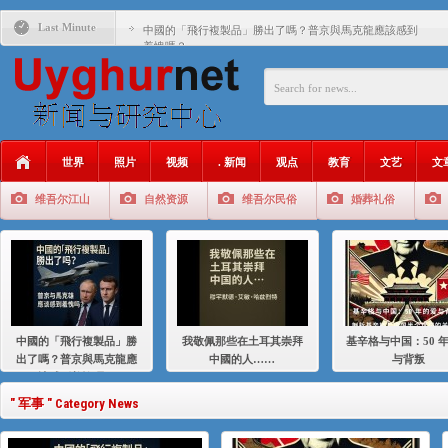
Last Minute
中國的「飛行複製品」勝出了嗎？普京與馬克龍應該感到
羞愧嗎？
我敬佩那些在土耳其崇拜中國的人……
基辛格与中国：50 年的爱与背叛
衝 突 與 聯 盟 美國與中國：百年之舞: 從1900年到2024
年的百年關係
世界
照片
视频
. 新闻
观点
教育
文艺
文
聚焦维吾尔 | 伊利夏提：我为什么要学汉语
维吾尔江山
自然资源
维吾尔民俗
婚葬礼俗
大一统情结使魏京生失去理智 / 伊利夏提
伊利夏提：在自责与内疚中的挣扎
伊利夏提：消失在集中营的红衣女孩
伊利夏提：维吾尔种族灭绝
中國的「飛行複製品」勝
我敬佩那些在土耳其崇拜
基辛格与中国：50 
伊利夏提：满目苍夷2020，难见彼岸2021
出了嗎？普京與馬克龍應
中國的人……
与背叛
該感到羞愧嗎？
" 军事 " Category News