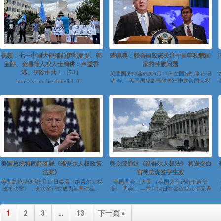
视频：七一中国大使馆前伊利夏提、郭
蓬佩奥：联合国应该关注中国等独裁国
宝胜、金昌等人权人士演讲：声援香
家的种族问题
港、铲除中共！（7/1）
美国国务卿蓬佩奥6月11日在国务院举行记
者会。 美国国务卿蓬佩奥抨击联合国人权
https://youtu.be/l4niuGeI_0k...
理事会针对美国种族问题通过的...
美国总统特朗普签署《维吾尔人权政策
美众院通过《维吾尔人权法》 将送交白
法案》
宫待总统签字生效
美国总统特朗普6月17日签署《维吾尔人权
美国国会山大厦 （美国之音记者李逸华
政策法案》，该法案正式成为美国法律。
摄） 国会山 —本月14日在参议院获得无异
特朗普当天发表声明强调，《维...
议通过的《维吾尔人权政策法》星期...
1
2
3
…
13
下一页 »