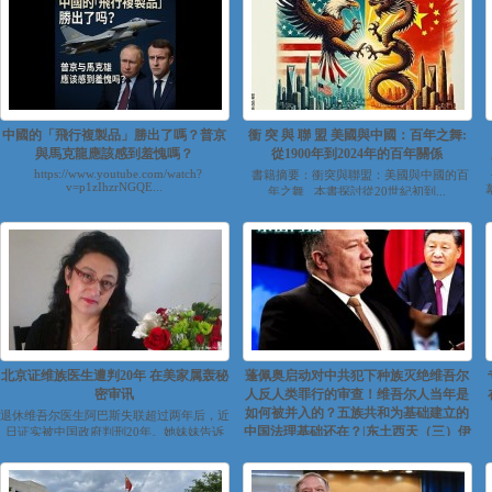
中國的「飛行複製品」勝出了嗎？普京
衝 突 與 聯 盟 美國與中國：百年之舞:
與馬克龍應該感到羞愧嗎？
從1900年到2024年的百年關係
https://www.youtube.com/watch?
書籍摘要：衝突與聯盟：美國與中國的百
v=p1zIhzrNGQE...
年之舞 本書探討從20世紀初到...
北京证维族医生遭判20年 在美家属轰秘
蓬佩奥启动对中共犯下种族灭绝维吾尔
密审讯
人反人类罪行的审查！维吾尔人当年是
如何被并入的？五族共和为基础建立的
退休维吾尔医生阿巴斯失联超过两年后，近
中国法理基础还在？|东土西天（三）伊
日证实被中国政府判刑20年。她妹妹告诉
德国之声，她姐姐的遭遇证明，在中国没...
利夏提
https://youtu.be/9yLchhqHtrc...