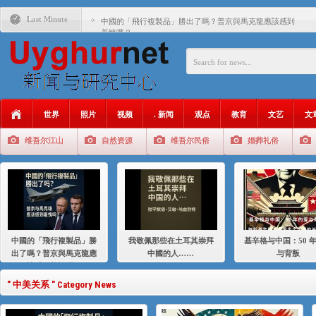
Last Minute
中國的「飛行複製品」勝出了嗎？普京與馬克龍應該感到
羞愧嗎？
我敬佩那些在土耳其崇拜中國的人……
基辛格与中国：50 年的爱与背叛
衝 突 與 聯 盟 美國與中國：百年之舞: 從1900年到2024
年的百年關係
世界
照片
视频
. 新闻
观点
教育
文艺
文
聚焦维吾尔 | 伊利夏提：我为什么要学汉语
维吾尔江山
自然资源
维吾尔民俗
婚葬礼俗
大一统情结使魏京生失去理智 / 伊利夏提
伊利夏提：在自责与内疚中的挣扎
伊利夏提：消失在集中营的红衣女孩
伊利夏提：维吾尔种族灭绝
中國的「飛行複製品」勝
我敬佩那些在土耳其崇拜
基辛格与中国：50 
伊利夏提：满目苍夷2020，难见彼岸2021
出了嗎？普京與馬克龍應
中國的人……
与背叛
該感到羞愧嗎？
" 中美关系 " Category News