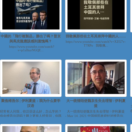
中國的「飛行複製品」勝出了嗎？普京
我敬佩那些在土耳其崇拜中國的人……
與馬克龍應該感到羞愧嗎？
https://www.youtube.com/watch?v=XZG7v-
T7RPo 我敬佩...
https://www.youtube.com/watch?
v=p1zIhzrNGQE...
聚焦维吾尔 | 伊利夏提：我为什么要学
大一统情结使魏京生失去理智 / 伊利夏
汉语
提
经常有人问我，你汉语这么好，怎么学的？
大一统情结使魏京生失去理智 / 伊利夏提
你会维吾尔语吗？网上更有人经常问，你既
- May 14, 2021 中国殖民政府针对维吾尔、
然那么反对中...
哈萨克等突厥...