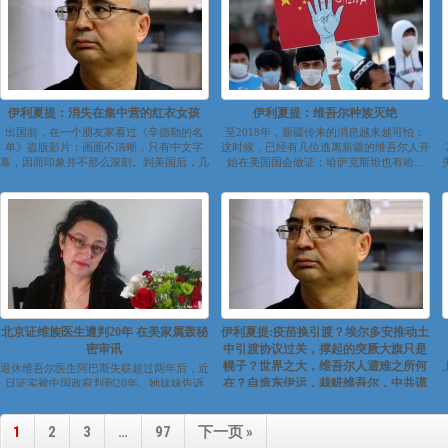
伊利夏提：消失在集中营的红衣女孩
伊利夏提：维吾尔种族灭绝
出国前，在一个朋友家看过《辛德勒的名
至2018年，新疆传来的消息越来越可怕：
单》盗版影片；画面不清晰，只有中文字
这时候，已经有几位逃离新疆的维吾尔人开
幕，因而印象并不那么深刻。到美国后，几
始在美国国会做证；哈萨克斯坦也有哈...
年...
北京证维族医生遭判20年 在美家属轰秘
伊利夏提:疫苗换引渡？埃尔多安推动土
密审讯
中引渡协议过关，撑起的突厥大旗只是
幌子？世界之大，维吾尔人避难之所何
退休维吾尔医生阿巴斯失联超过两年后，近
在？自造东伊运，栽赃维吾尔，中共谎
日证实被中国政府判刑20年。她妹妹告诉
德国之声，她姐姐的遭遇证明，在中国没...
言永不休｜东土西天（五）
https://www.youtube.com/watch?
1
2
3
…
97
下一页 »
v=Z99hVkXr8kw&feature=yout...