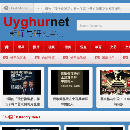
Last Minute
中國的「飛行複製品」勝出了嗎？普京與馬克龍應該感到
羞愧嗎？
我敬佩那些在土耳其崇拜中國的人……
基辛格与中国：50 年的爱与背叛
衝 突 與 聯 盟 美國與中國：百年之舞: 從1900年到2024
年的百年關係
世界
照片
视频
. 新闻
观点
教育
文艺
文
聚焦维吾尔 | 伊利夏提：我为什么要学汉语
维吾尔江山
自然资源
维吾尔民俗
婚葬礼俗
大一统情结使魏京生失去理智 / 伊利夏提
伊利夏提：在自责与内疚中的挣扎
伊利夏提：消失在集中营的红衣女孩
伊利夏提：维吾尔种族灭绝
中國的「飛行複製品」勝
我敬佩那些在土耳其崇拜
基辛格与中国：50 
伊利夏提：满目苍夷2020，难见彼岸2021
出了嗎？普京與馬克龍應
中國的人……
与背叛
該感到羞愧嗎？
" 中国 " Category News