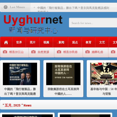
Last Minute
中國的「飛行複製品」勝出了嗎？普京與馬克龍應該感到
羞愧嗎？
我敬佩那些在土耳其崇拜中國的人……
基辛格与中国：50 年的爱与背叛
衝 突 與 聯 盟 美國與中國：百年之舞: 從1900年到2024
年的百年關係
世界
照片
视频
. 新闻
观点
教育
文艺
文
聚焦维吾尔 | 伊利夏提：我为什么要学汉语
维吾尔江山
自然资源
维吾尔民俗
婚葬礼俗
大一统情结使魏京生失去理智 / 伊利夏提
伊利夏提：在自责与内疚中的挣扎
伊利夏提：消失在集中营的红衣女孩
伊利夏提：维吾尔种族灭绝
中國的「飛行複製品」勝
我敬佩那些在土耳其崇拜
基辛格与中国：50 
伊利夏提：满目苍夷2020，难见彼岸2021
出了嗎？普京與馬克龍應
中國的人……
与背叛
該感到羞愧嗎？
" 五月, 2025 " News