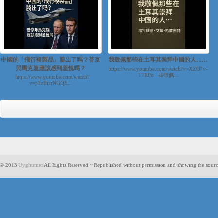
中國的「飛行複製品」勝出了嗎？普京
我敬佩那些在土耳其崇拜中國的人……
與馬克龍應該感到羞愧嗎？
https://www.youtube.com/watch?v=XZG7v-
T7RPo 我敬佩...
https://www.youtube.com/watch?
v=p1zIhzrNGQE...
© 2013
Uyghurnet
All Rights Reserved ~ Republished without permission and showing the sourc