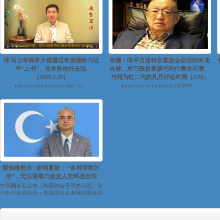
传 马云等商界大佬通过李克强给习近
音频：陈平自述转发紧急会议信的来龙
平“上书”，要求释放任志强.
去脉、对习政权复辟毛时代表达不满、
（2020.3.28）
与同为红二代的孔丹讨论时局（3/28）
https://youtu.be/Znex-3Ws_Zs...
https://youtu.be/mJspUqTDP9E...
聚焦维吾尔 | 伊利夏提： “多种宗教并
存”，无法使暴力改变人文环境合法
中国国务院发布《新疆的若干历史问题》第
六部分的题目是：新疆历来是多种宗教并存
的地区。 看题目，似乎是在陈述...