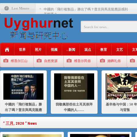
Last Minute
中國的「飛行複製品」勝出了嗎？普京與馬克龍應該感到
羞愧嗎？
我敬佩那些在土耳其崇拜中國的人……
基辛格与中国：50 年的爱与背叛
衝 突 與 聯 盟 美國與中國：百年之舞: 從1900年到2024
年的百年關係
世界
照片
视频
. 新闻
观点
教育
文艺
文
聚焦维吾尔 | 伊利夏提：我为什么要学汉语
维吾尔江山
自然资源
维吾尔民俗
婚葬礼俗
大一统情结使魏京生失去理智 / 伊利夏提
伊利夏提：在自责与内疚中的挣扎
伊利夏提：消失在集中营的红衣女孩
伊利夏提：维吾尔种族灭绝
中國的「飛行複製品」勝
我敬佩那些在土耳其崇拜
基辛格与中国：50 
伊利夏提：满目苍夷2020，难见彼岸2021
出了嗎？普京與馬克龍應
中國的人……
与背叛
該感到羞愧嗎？
" 三月, 2020 " News