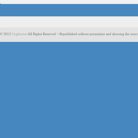
© 2013
Uyghurnet
All Rights Reserved ~ Republished without permission and showing the sourc