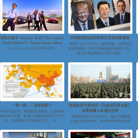
维吾尔歌手 Ablajan: 今天 (“the Uyghur
对特朗普的误判和美中关系的硬着陆
Justin Bieber”) – Today (music video)
邓聿文 进入2018年，随着贸易、台湾等问
https://youtu.be/pEQpUBhKtBM...
题全面发酵，美中关系硬着陆可能性大增。
美中关系发展到今天这个地步...
一带一路——债务陷阱？
美国政府可能动用《马格尼茨基法案》
追责新疆人权侵犯态势
中国大笔投资，构建新贸易通道。众多国家
期许由中受惠。欧洲人则感觉受到不公平对
美国国务院4月18日表示，鉴于中国新疆
待，某些国家有可能在经济上。 20...
人权状况不断恶化，美国政府有可能动用
《2016全球马...