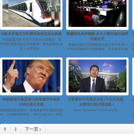
乌鲁木齐规定市民需用身份证实名购票
新疆网络风声鹤唳 多名少数民族汉族网
民被处罚
中国新疆乌鲁木齐市日前出台新规定，要
求市民需用身份证实名购票，将在新疆自治
新疆自治区互联网信息办及公安厅本周一
区人大常委会...
公布9起网络违法违规案件。五名维吾尔族
人和一名乌兹别克族人因“存储...
特朗普指示美贸易代表考虑对华追加
川普要对中共商品加征1千亿元关税、
1000亿美元关税
点赞伟大的川普总统！
https://youtu.be/7CpbL6pCgPg...
但美国总统也表示，美国准备与中国进行谈
判，以消除贸易壁垒，并纠正他口中一再批
评的不公平贸易做法。 美国总统...
1
2
下一页 »