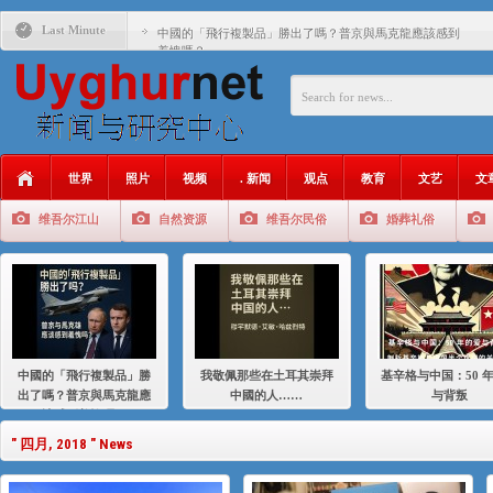
Last Minute
中國的「飛行複製品」勝出了嗎？普京與馬克龍應該感到
羞愧嗎？
我敬佩那些在土耳其崇拜中國的人……
基辛格与中国：50 年的爱与背叛
衝 突 與 聯 盟 美國與中國：百年之舞: 從1900年到2024
年的百年關係
世界
照片
视频
. 新闻
观点
教育
文艺
文
聚焦维吾尔 | 伊利夏提：我为什么要学汉语
维吾尔江山
自然资源
维吾尔民俗
婚葬礼俗
大一统情结使魏京生失去理智 / 伊利夏提
伊利夏提：在自责与内疚中的挣扎
伊利夏提：消失在集中营的红衣女孩
伊利夏提：维吾尔种族灭绝
中國的「飛行複製品」勝
我敬佩那些在土耳其崇拜
基辛格与中国：50 
伊利夏提：满目苍夷2020，难见彼岸2021
出了嗎？普京與馬克龍應
中國的人……
与背叛
該感到羞愧嗎？
" 四月, 2018 " News