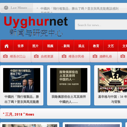
Last Minute
中國的「飛行複製品」勝出了嗎？普京與馬克龍應該感到
羞愧嗎？
我敬佩那些在土耳其崇拜中國的人……
基辛格与中国：50 年的爱与背叛
衝 突 與 聯 盟 美國與中國：百年之舞: 從1900年到2024
年的百年關係
世界
照片
视频
. 新闻
观点
教育
文艺
文
聚焦维吾尔 | 伊利夏提：我为什么要学汉语
维吾尔江山
自然资源
维吾尔民俗
婚葬礼俗
大一统情结使魏京生失去理智 / 伊利夏提
伊利夏提：在自责与内疚中的挣扎
伊利夏提：消失在集中营的红衣女孩
伊利夏提：维吾尔种族灭绝
中國的「飛行複製品」勝
我敬佩那些在土耳其崇拜
基辛格与中国：50 
伊利夏提：满目苍夷2020，难见彼岸2021
出了嗎？普京與馬克龍應
中國的人……
与背叛
該感到羞愧嗎？
" 三月, 2018 " News