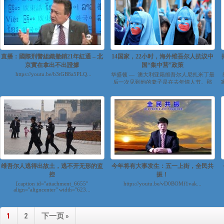
直播：國際刑警組織撤銷21年紅通 – 北
14国家，22小时，海外维吾尔人抗议中
京實在拿出不出證據
国“集中营”政策
https://youtu.be/b3tGB8a5PLQ...
华盛顿 — 澳大利亚籍维吾尔人尼扎米丁最
后一次见到他的妻子是在去年情人节。那
天，他从悉尼飞到乌鲁木齐，想...
维吾尔人逃得出故土，逃不开无形的监
今年将有大事发生：五一上街，全民共
控
振！
[caption id="attachment_6655"
https://youtu.be/vD0BOMf1vak...
align="aligncenter" width="623...
1
2
下一页 »