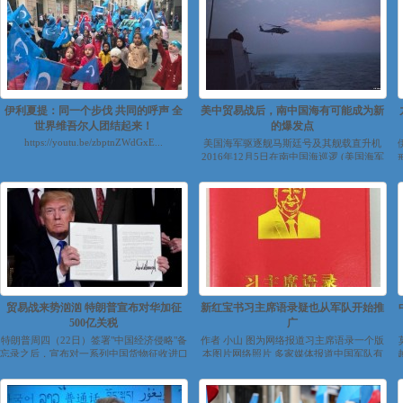
伊利夏提：同一个步伐 共同的呼声 全
美中贸易战后，南中国海有可能成为新
世界维吾尔人团结起来！
的爆发点
https://youtu.be/zbptnZWdGxE...
美国海军驱逐舰马斯廷号及其舰载直升机
2016年12月5日在南中国海巡逻 (美国海军
照片) ...
贸易战来势汹汹 特朗普宣布对华加征
新红宝书习主席语录疑也从军队开始推
500亿关税
广
特朗普周四（22日）签署"中国经济侵略"备
作者 小山 图为网络报道习主席语录一个版
忘录之后，宣布对一系列中国货物征收进口
本图片网络照片 多家媒体报道中国军队有
税，每年税额高达600亿美元。 ...
官兵推动学习中国国...