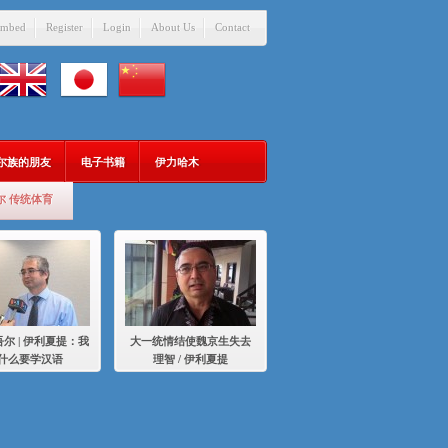
mbed
Register
Login
About Us
Contact
吾尔族的朋友
电子书籍
伊力哈木
尔 传统体育
尔 | 伊利夏提：我
大一统情结使魏京生失去
什么要学汉语
理智 / 伊利夏提