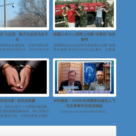
局扩大反恐 数字化监控无处不
新疆公布13人因网上传播“涉暴恐”信息
在
被拘
日前发布长篇报道，详述中国当局
新疆网信办公布近两月查处网上传播“涉暴
区加强监控和打压，包括无所不在
恐音视频”等违法信息共10起案件，涉案者
的数字化监控...
包括6名维吾尔族人、5名哈萨克族人...
洪流法眼 | 这里是新疆
伊利夏提：1949年东突厥斯坦领导人飞
机失事事件的真相揭秘
前，朋友介绍了一个新疆A城的案
是煽动颠覆国家政权。我心里有点
https://youtu.be/sOoODcXSKSs...
如此遥远之地，为何会来找上海的
律...