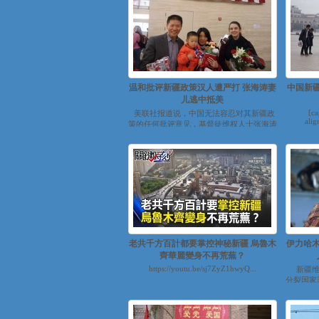
温和批评新疆政策汉人遭严打 张海涛妻
中国新
儿逃中抵美
[ca
美联社报道说，中国无法容忍对其新疆政
alig
策的任何批评意见，基督徒维权人士张海涛
就因为在微信...
老共千方百計都要掌控神秘新疆 烏魯木
伊力哈木
齊華麗變身不再荒蕪？
https://youtu.be/sj7ZyZ1hwyQ...
新疆维
分裂国家