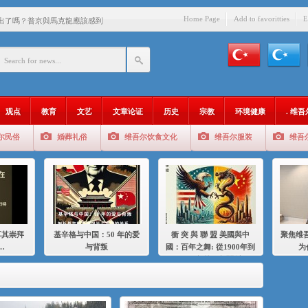
Home Page
Add to favoritties
E
出了嗎？普京與馬克龍應該感到
中國的人……
爱与背叛
：百年之舞: 從1900年到2024
观点
教育
文艺
文章论证
历史
宗教
环境健康
. 维
：我为什么要学汉语
尔民俗
婚葬礼俗
维吾尔饮食文化
维吾尔服装
维吾
智 / 伊利夏提
中的挣扎
的红衣女孩
绝
耳其崇拜
基辛格与中国：50 年的爱
衝 突 與 聯 盟 美國與中
聚焦维吾
，难见彼岸2021
…
与背叛
國：百年之舞: 從1900年到
为
2024年的百年關係