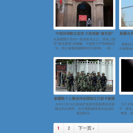
中国加强数位监控 大批维族“被失踪”
新疆当
在新疆喀什市的一座清真寺入口，挂有上面
写“爱党爱国”的横匾。中国官方严管网络言
美联社
论，防止被极端穆斯林言论影响。（美...
在新疆地
新疆数十人微信传哈国独立日贺卡被捕
今年12月16日是哈萨克斯坦国脱离前苏联
几个月
独立的26周年。在中国新疆维吾尔自治区
子，罪名
新源和乌...
奇怪，
1
2
下一页 »