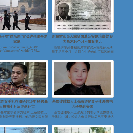
疆开展“结亲周”官员进住维吾尔
新疆前官员入籍哈国遭公安越境绑架 伊
家庭
力哈木16个月不准见妻儿
ption id="attachment_6549"
新疆伊犁某县粮食局前官员入籍哈萨克斯
n="aligncenter" width="678...
坦不足三个月，近期在中哈自由贸易区哈国
境内遭新疆便衣公安越境绑架回...
侄女手机存图秘判10年 哈族商
基督徒维权人士张海涛的妻子李爱杰携
人被捕七月后突然死亡
儿子抵达美国
吾尔族学者伊力哈木.土赫提被以
基督徒维权人士张海涛的妻子李爱杰携儿
罪判处无期徒刑。他的侄女因被警
子逃脱中国，经多方救援行动后已平安抵达
方查出手...
美国。有分析...