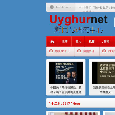
Last Minute
中國的「飛行複製品」勝
羞愧嗎？
我敬佩那些在土耳其崇拜
基辛格与中国：50 年的
衝 突 與 聯 盟 美國與中國
年的百年關係
世界
照片
视频
. 新闻
聚焦维吾尔 | 伊利夏提
维吾尔江山
自然资源
维吾
大一统情结使魏京生失去理
伊利夏提：在自责与内疚
伊利夏提：消失在集中营
伊利夏提：维吾尔种族灭
中國的「飛行複製品」勝
我敬佩那些在土
伊利夏提：满目苍夷2020
出了嗎？普京與馬克龍應
中國的人…
該感到羞愧嗎？
" 十二月, 2017 " News