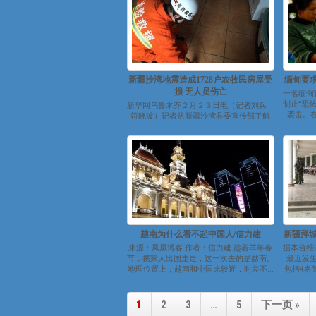
新疆沙湾地震造成1728户农牧民房屋受
缅甸要
损 无人员伤亡
一名缅甸
制止“恐
新华网乌鲁木齐２月２３日电（记者刘兵
袭击。在
符晓波）记者从新疆沙湾县委宣传部了解
到，截至２３日１４时，２２日发生于沙
湾...
越南为什么看不起中国人/信力建
新疆拜城
来源：凤凰博客 作者：信力建 趁着羊年春
据本台维
节，携家人出国走走，这一次去的是越南。
最近发生
地理位置上，越南和中国比较近，时差不...
包括4名
1
2
3
…
5
下一页 »