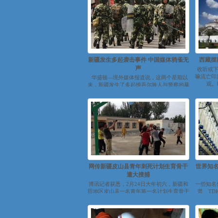
新疆发生多起袭击事件 中国媒体鸦雀无
西藏摆
声
收听或下
嘛流亡印
华盛顿—境外媒体报道说，这两个星期以
观。
来，新疆发生了多起维吾尔族人与警察的暴
力冲突，造成多名维族人和警察伤亡。但...
网传新疆皮山县青年刺死计划生育骨干
世界知名
遭大搜捕
博讯记者获悉，2月24日大年初六，新疆和
一些知名
田地区皮山县一名青年将一名计划生育骨干
普、TD
刺死后逃亡，遭到当局在皮山县境内进行大
迁
搜捕...