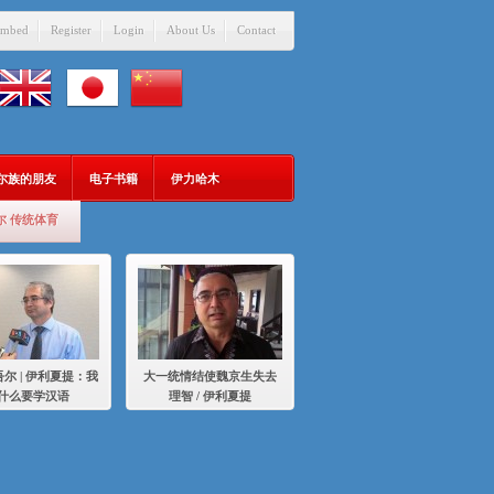
mbed
Register
Login
About Us
Contact
吾尔族的朋友
电子书籍
伊力哈木
尔 传统体育
尔 | 伊利夏提：我
大一统情结使魏京生失去
什么要学汉语
理智 / 伊利夏提