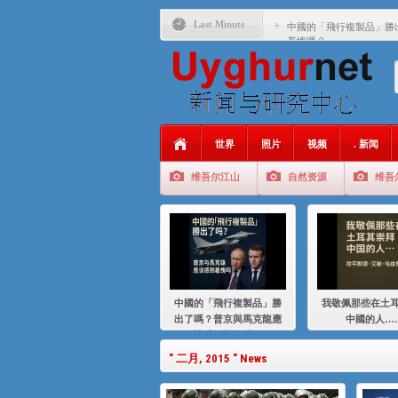
Last Minute
中國的「飛行複製品」勝
羞愧嗎？
我敬佩那些在土耳其崇拜
基辛格与中国：50 年的
衝 突 與 聯 盟 美國與中國
年的百年關係
世界
照片
视频
. 新闻
聚焦维吾尔 | 伊利夏提
维吾尔江山
自然资源
维吾
大一统情结使魏京生失去理
伊利夏提：在自责与内疚
伊利夏提：消失在集中营
伊利夏提：维吾尔种族灭
中國的「飛行複製品」勝
我敬佩那些在土
伊利夏提：满目苍夷2020
出了嗎？普京與馬克龍應
中國的人…
該感到羞愧嗎？
" 二月, 2015 " News