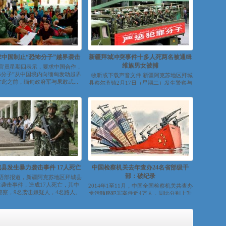
求中国制止“恐怖分子”越界袭击
新疆拜城冲突事件十多人死两名被通缉
维族男女被捕
官员星期四表示，要求中国合作，
怖分子”从中国境内向缅甸发动越界
收听或下载声音文件 新疆阿克苏地区拜城
此之前，缅甸政府军与果敢武...
县察尔齐镇2月17日（星期二）发生警察与
维吾尔...
县发生暴力袭击事件 17人死亡
中国检察机关去年查办24名省部级干
部：破纪录
语部报道，新疆阿克苏地区拜城县
袭击事件，造成17人死亡，其中
2014年1至11月，中国全国检察机关共查办
警察，9名袭击嫌疑人，4名路人。
贪污贿赂犯罪案件近4万人，同比分别上升
...
7.1%。其中包括县处级以上干部307...