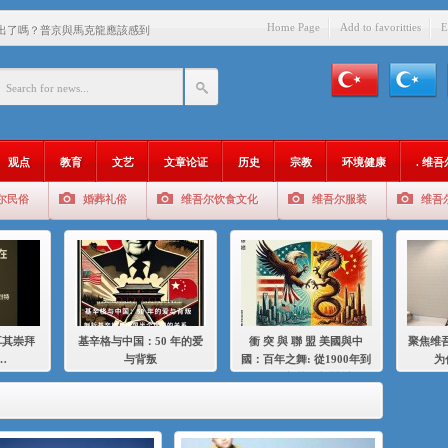
Home Page
Add to favoritties
E
出了嗎？普京與馬克龍應該感到
中國的人……
爱与背叛
：百年之舞: 從1900年到2024
观点
教育
文艺
文章论证
历史
宗教
环境健康
. 维
：我为什么要学汉语
尔民俗
婚葬礼俗
维吾尔饮食文化
维吾尔服装
维吾
智 / 伊利夏提
中的挣扎
的红衣女孩
绝
耳其崇拜
基辛格与中国：50 年的爱
衝 突 與 聯 盟 美國與中
聚焦维吾
，难见彼岸2021
…
与背叛
國：百年之舞: 從1900年到
为
2024年的百年關係