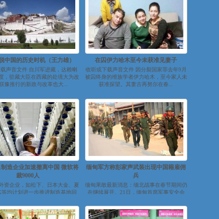
脱中国的历史时机（王力雄）
在囚伊力哈木至今未获准见妻子
载声音文件 自川军进藏，达赖喇
收听或下载声音文件 因分裂国家罪去年9月
度，驻藏大臣在西藏的处境大为改
被囚终身的维族学者伊力哈木，至今家人未
联豫推行的新政与改革也大...
获准探望。其妻古再努尔在春...
制造企业加速撤离中国 微软将
缅甸军方称彭家声武装出现中国籍雇佣
裁9000人
兵
外资企业，如松下、日本大金、夏
缅甸果敢最新消息：缅北战事在春节期间仍
K等均计划进一步推进制造基地回
在继续展开。21日，缅甸首席军事安全会
日本本土。优衣库、耐克...
主席、国防部参谋处（陆军）特别战役指...